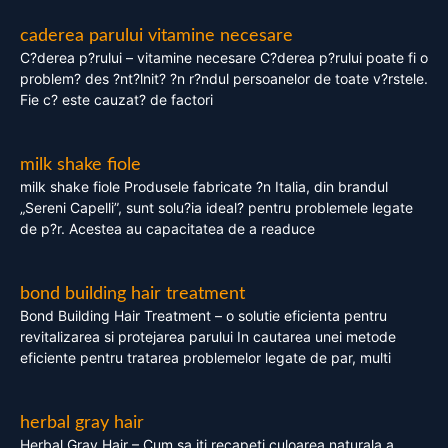
caderea parului vitamine necesare
C?derea p?rului – vitamine necesare C?derea p?rului poate fi o
problem? des ?nt?lnit? ?n r?ndul persoanelor de toate v?rstele.
Fie c? este cauzat? de factori
milk shake fiole
milk shake fiole Produsele fabricate ?n Italia, din brandul
„Sereni Capelli”, sunt solu?ia ideal? pentru problemele legate
de p?r. Acestea au capacitatea de a readuce
bond building hair treatment
Bond Building Hair Treatment – o solutie eficienta pentru
revitalizarea si protejarea parului In cautarea unei metode
eficiente pentru tratarea problemelor legate de par, multi
herbal gray hair
Herbal Gray Hair – Cum sa iti recapeti culoarea naturala a