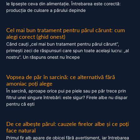
le lipsește ceva din alimentație. Întrebarea este corectă:
producția de culoare a părului depinde
Cel mai bun tratament pentru părul cărunt: cum
alegi corect (ghid onest)
Când cauți „cel mai bun tratament pentru părul cărunt”,
primești zeci de răspunsuri care spun toate același lucru: „al
nostru”. Un răspuns onest nu începe
Vopsea de păr în sarcină: ce alternativă fără
amoniac poți alege
În sarcină, aproape orice pui pe piele sau pe păr trece prin
filtrul unei singure întrebări: este sigur? Firele albe nu dispar
pentru că ești
De ce albește părul: cauzele firelor albe și ce poți
face natural
Primul fir alb apare de obicei fără avertisment, iar întrebarea