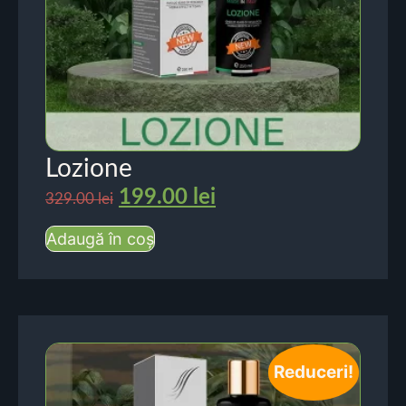
Lozione
199.00
lei
329.00
lei
Adaugă în coș
Reduceri!