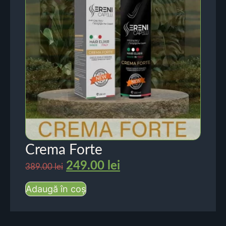
Crema Forte
249.00
lei
389.00
lei
Adaugă în coș