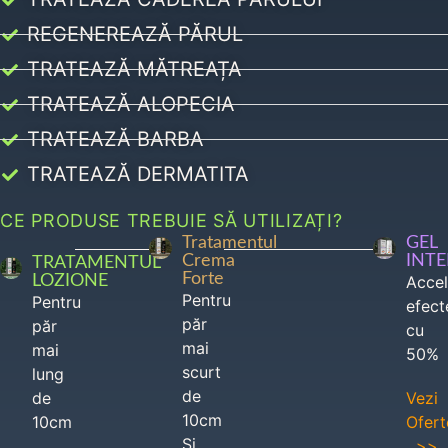
REGENEREAZĂ PĂRUL
TRATEAZĂ MĂTREAȚA
TRATEAZĂ ALOPECIA
TRATEAZĂ BARBA
TRATEAZĂ DERMATITA
CE PRODUSE TREBUIE SĂ UTILIZAȚI?
Tratamentul
GEL
Crema
INT
TRATAMENTUL
Forte
LOZIONE
Acce
Pentru
Pentru
efect
păr
păr
cu
mai
mai
50%
scurt
lung
de
de
Vezi
10cm
10cm
Ofert
Si
>>