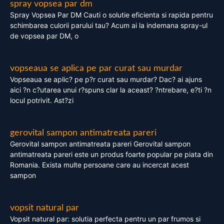
spray vopsea par dm
Spray Vopsea Par DM Cauti o solutie eficienta si rapida pentru
schimbarea culorii parului tau? Acum ai la indemana spray-ul
de vopsea par DM, o
vopseaua se aplica pe par curat sau murdar
Vopseaua se aplic? pe p?r curat sau murdar? Dac? ai ajuns
aici ?n c?utarea unui r?spuns clar la aceast? ?ntrebare, e?ti ?n
locul potrivit. Ast?zi
gerovital sampon antimatreata pareri
Gerovital sampon antimatreata pareri Gerovital sampon
antimatreata pareri este un produs foarte popular pe piata din
Romania. Exista multe persoane care au incercat acest
sampon
vopsit natural par
Vopsit natural par: solutia perfecta pentru un par frumos si