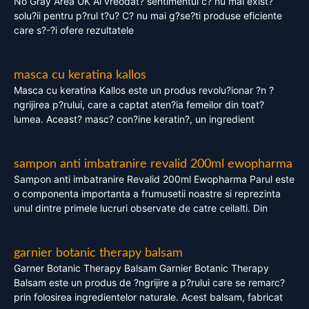
No Gray Area UK Ai vreodat? sentimentul c? nu mai exist?
solu?ii pentru p?rul t?u? C? nu mai g?se?ti produse eficiente
care s?-?i ofere rezultatele
masca cu keratina kallos
Masca cu keratina Kallos este un produs revolu?ionar ?n ?
ngrijirea p?rului, care a captat aten?ia femeilor din toat?
lumea. Aceast? masc? con?ine keratin?, un ingredient
sampon anti imbatranire revalid 200ml ewopharma
Sampon anti imbatranire Revalid 200ml Ewopharma Parul este
o componenta importanta a frumusetii noastre si reprezinta
unul dintre primele lucruri observate de catre ceilalti. Din
garnier botanic therapy balsam
Garner Botanic Therapy Balsam Garnier Botanic Therapy
Balsam este un produs de ?ngrijire a p?rului care se remarc?
prin folosirea ingredientelor naturale. Acest balsam, fabricat