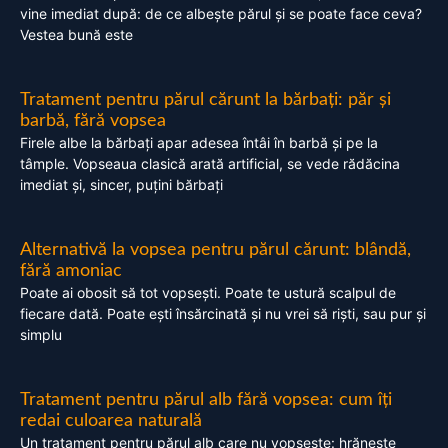
vine imediat după: de ce albește părul și se poate face ceva?
Vestea bună este
Tratament pentru părul cărunt la bărbați: păr și
barbă, fără vopsea
Firele albe la bărbați apar adesea întâi în barbă și pe la
tâmple. Vopseaua clasică arată artificial, se vede rădăcina
imediat și, sincer, puțini bărbați
Alternativă la vopsea pentru părul cărunt: blândă,
fără amoniac
Poate ai obosit să tot vopsești. Poate te ustură scalpul de
fiecare dată. Poate ești însărcinată și nu vrei să riști, sau pur și
simplu
Tratament pentru părul alb fără vopsea: cum îți
redai culoarea naturală
Un tratament pentru părul alb care nu vopsește: hrănește