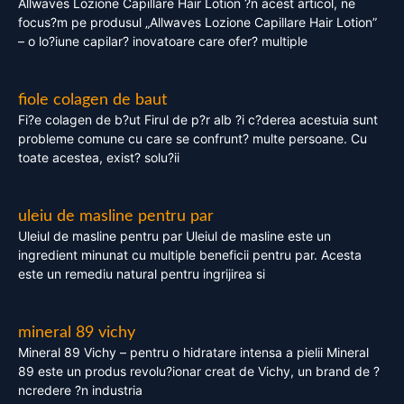
Allwaves Lozione Capillare Hair Lotion ?n acest articol, ne
focus?m pe produsul „Allwaves Lozione Capillare Hair Lotion”
– o lo?iune capilar? inovatoare care ofer? multiple
fiole colagen de baut
Fi?e colagen de b?ut Firul de p?r alb ?i c?derea acestuia sunt
probleme comune cu care se confrunt? multe persoane. Cu
toate acestea, exist? solu?ii
uleiu de masline pentru par
Uleiul de masline pentru par Uleiul de masline este un
ingredient minunat cu multiple beneficii pentru par. Acesta
este un remediu natural pentru ingrijirea si
mineral 89 vichy
Mineral 89 Vichy – pentru o hidratare intensa a pielii Mineral
89 este un produs revolu?ionar creat de Vichy, un brand de ?
ncredere ?n industria