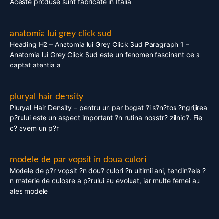
Aceste produse sunt fabricate in Italia
anatomia lui grey click sud
Heading H2 – Anatomia lui Grey Click Sud Paragraph 1 –
Anatomia lui Grey Click Sud este un fenomen fascinant ce a
captat atentia a
pluryal hair density
Pluryal Hair Density – pentru un par bogat ?i s?n?tos ?ngrijirea
p?rului este un aspect important ?n rutina noastr? zilnic?. Fie
c? avem un p?r
modele de par vopsit in doua culori
Modele de p?r vopsit ?n dou? culori ?n ultimii ani, tendin?ele ?
n materie de culoare a p?rului au evoluat, iar multe femei au
ales modele