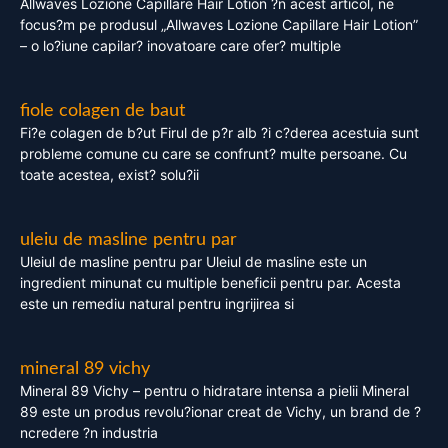
Allwaves Lozione Capillare Hair Lotion ?n acest articol, ne
focus?m pe produsul „Allwaves Lozione Capillare Hair Lotion”
– o lo?iune capilar? inovatoare care ofer? multiple
fiole colagen de baut
Fi?e colagen de b?ut Firul de p?r alb ?i c?derea acestuia sunt
probleme comune cu care se confrunt? multe persoane. Cu
toate acestea, exist? solu?ii
uleiu de masline pentru par
Uleiul de masline pentru par Uleiul de masline este un
ingredient minunat cu multiple beneficii pentru par. Acesta
este un remediu natural pentru ingrijirea si
mineral 89 vichy
Mineral 89 Vichy – pentru o hidratare intensa a pielii Mineral
89 este un produs revolu?ionar creat de Vichy, un brand de ?
ncredere ?n industria