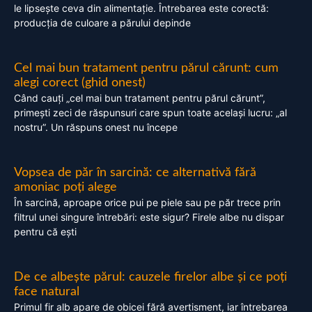
le lipsește ceva din alimentație. Întrebarea este corectă:
producția de culoare a părului depinde
Cel mai bun tratament pentru părul cărunt: cum
alegi corect (ghid onest)
Când cauți „cel mai bun tratament pentru părul cărunt”,
primești zeci de răspunsuri care spun toate același lucru: „al
nostru”. Un răspuns onest nu începe
Vopsea de păr în sarcină: ce alternativă fără
amoniac poți alege
În sarcină, aproape orice pui pe piele sau pe păr trece prin
filtrul unei singure întrebări: este sigur? Firele albe nu dispar
pentru că ești
De ce albește părul: cauzele firelor albe și ce poți
face natural
Primul fir alb apare de obicei fără avertisment, iar întrebarea