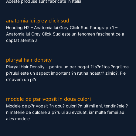
Aceste produse sunt fabricate in Italia
anatomia lui grey click sud
Heading H2 – Anatomia lui Grey Click Sud Paragraph 1 –
Anatomia lui Grey Click Sud este un fenomen fascinant ce a
captat atentia a
pluryal hair density
Pluryal Hair Density – pentru un par bogat ?i s?n?tos ?ngrijirea
p?rului este un aspect important ?n rutina noastr? zilnic?. Fie
c? avem un p?r
modele de par vopsit in doua culori
Modele de p?r vopsit ?n dou? culori ?n ultimii ani, tendin?ele ?
n materie de culoare a p?rului au evoluat, iar multe femei au
ales modele