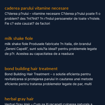
caderea parului vitamine necesare
C?derea p?rului – vitamine necesare C?derea p?rului poate fi o
problem? des ?nt?lnit? ?n r?ndul persoanelor de toate v?rstele.
Fie c? este cauzat? de factori
milk shake fiole
milk shake fiole Produsele fabricate ?n Italia, din brandul
„Sereni Capelli”, sunt solu?ia ideal? pentru problemele legate
de p?r. Acestea au capacitatea de a readuce
bond building hair treatment
Bond Building Hair Treatment – o solutie eficienta pentru
revitalizarea si protejarea parului In cautarea unei metode
eficiente pentru tratarea problemelor legate de par, multi
herbal gray hair
Herbal Gray Hair – Cum sa iti recapeti culoarea naturala a