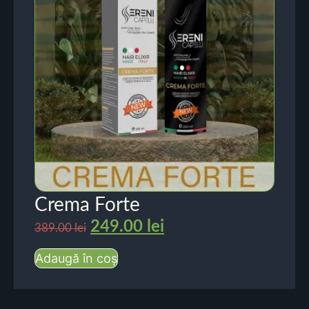
Crema Forte
249.00
lei
389.00
lei
Adaugă în coș