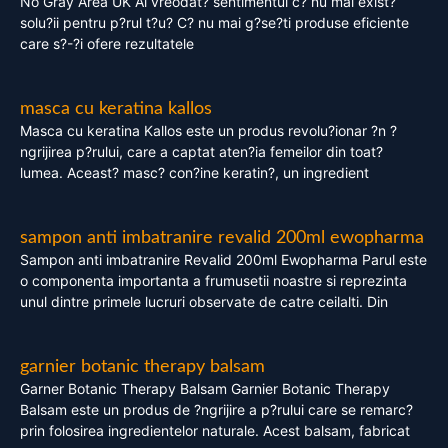
No Gray Area UK Ai vreodat? sentimentul c? nu mai exist?
solu?ii pentru p?rul t?u? C? nu mai g?se?ti produse eficiente
care s?-?i ofere rezultatele
masca cu keratina kallos
Masca cu keratina Kallos este un produs revolu?ionar ?n ?
ngrijirea p?rului, care a captat aten?ia femeilor din toat?
lumea. Aceast? masc? con?ine keratin?, un ingredient
sampon anti imbatranire revalid 200ml ewopharma
Sampon anti imbatranire Revalid 200ml Ewopharma Parul este
o componenta importanta a frumusetii noastre si reprezinta
unul dintre primele lucruri observate de catre ceilalti. Din
garnier botanic therapy balsam
Garner Botanic Therapy Balsam Garnier Botanic Therapy
Balsam este un produs de ?ngrijire a p?rului care se remarc?
prin folosirea ingredientelor naturale. Acest balsam, fabricat