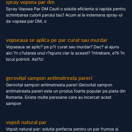
spray vopsea par dm
Spray Vopsea Par DM Cauti o solutie eficienta si rapida pentru
schimbarea culorii parului tau? Acum ai la indemana spray-ul
de vopsea par DM, o
vopseaua se aplica pe par curat sau murdar
Vopseaua se aplic? pe p?r curat sau murdar? Dac? ai ajuns
aici ?n c?utarea unui r?spuns clar la aceast? ?ntrebare, e?ti ?n
locul potrivit. Ast?zi
gerovital sampon antimatreata pareri
Gerovital sampon antimatreata pareri Gerovital sampon
antimatreata pareri este un produs foarte popular pe piata din
Romania. Exista multe persoane care au incercat acest
sampon
vopsit natural par
Vopsit natural par: solutia perfecta pentru un par frumos si