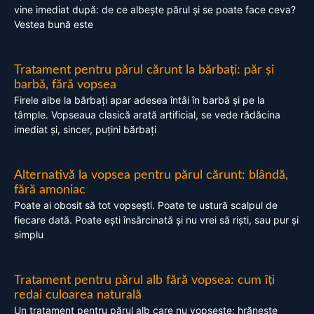
vine imediat după: de ce albește părul și se poate face ceva?
Vestea bună este
Tratament pentru părul cărunt la bărbați: păr și
barbă, fără vopsea
Firele albe la bărbați apar adesea întâi în barbă și pe la
tâmple. Vopseaua clasică arată artificial, se vede rădăcina
imediat și, sincer, puțini bărbați
Alternativă la vopsea pentru părul cărunt: blândă,
fără amoniac
Poate ai obosit să tot vopsești. Poate te ustură scalpul de
fiecare dată. Poate ești însărcinată și nu vrei să riști, sau pur și
simplu
Tratament pentru părul alb fără vopsea: cum îți
redai culoarea naturală
Un tratament pentru părul alb care nu vopsește: hrănește