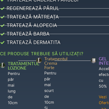
REGENEREAZĂ PĂRUL
TRATEAZĂ MĂTREAȚA
TRATEAZĂ ALOPECIA
TRATEAZĂ BARBA
TRATEAZĂ DERMATITA
CE PRODUSE TREBUIE SĂ UTILIZAȚI?
Tratamentul
GEL
Crema
INT
TRATAMENTUL
Forte
LOZIONE
Acce
Pentru
Pentru
efect
păr
păr
cu
mai
mai
50%
scurt
lung
de
de
Vezi
10cm
10cm
Ofert
Si
>>