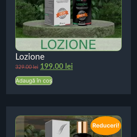
Lozione
199.00
lei
329.00
lei
Adaugă în coș
Reduceri!