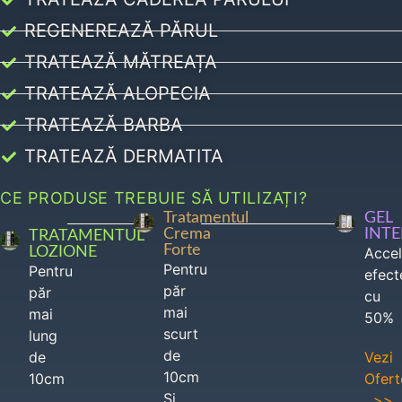
REGENEREAZĂ PĂRUL
TRATEAZĂ MĂTREAȚA
TRATEAZĂ ALOPECIA
TRATEAZĂ BARBA
TRATEAZĂ DERMATITA
CE PRODUSE TREBUIE SĂ UTILIZAȚI?
Tratamentul
GEL
Crema
INT
TRATAMENTUL
Forte
LOZIONE
Acce
Pentru
Pentru
efect
păr
păr
cu
mai
mai
50%
scurt
lung
de
de
Vezi
10cm
10cm
Ofert
Si
>>