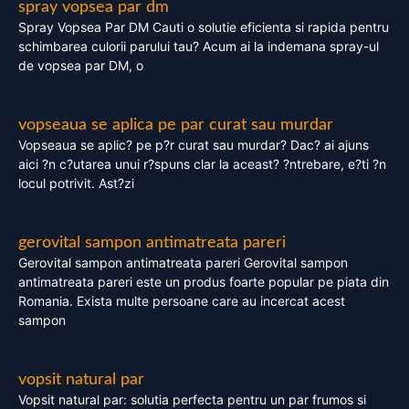
spray vopsea par dm
Spray Vopsea Par DM Cauti o solutie eficienta si rapida pentru
schimbarea culorii parului tau? Acum ai la indemana spray-ul
de vopsea par DM, o
vopseaua se aplica pe par curat sau murdar
Vopseaua se aplic? pe p?r curat sau murdar? Dac? ai ajuns
aici ?n c?utarea unui r?spuns clar la aceast? ?ntrebare, e?ti ?n
locul potrivit. Ast?zi
gerovital sampon antimatreata pareri
Gerovital sampon antimatreata pareri Gerovital sampon
antimatreata pareri este un produs foarte popular pe piata din
Romania. Exista multe persoane care au incercat acest
sampon
vopsit natural par
Vopsit natural par: solutia perfecta pentru un par frumos si