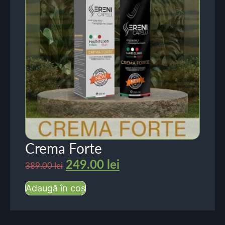
Crema Forte
249.00
lei
389.00
lei
Adaugă în coș