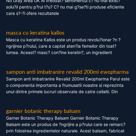
No Gray Area UK Ai vreodat? sentimentul c? nu mai exist?
solu?ii pentru p?rul t?u? C? nu mai g?se?ti produse eficiente
care s?-?i ofere rezultatele
masca cu keratina kallos
Masca cu keratina Kallos este un produs revolu?ionar ?n ?
ngrijirea p?rului, care a captat aten?ia femeilor din toat?
lumea. Aceast? masc? con?ine keratin?, un ingredient
sampon anti imbatranire revalid 200ml ewopharma
Sampon anti imbatranire Revalid 200ml Ewopharma Parul este
o componenta importanta a frumusetii noastre si reprezinta
unul dintre primele lucruri observate de catre ceilalti. Din
garnier botanic therapy balsam
Garner Botanic Therapy Balsam Garnier Botanic Therapy
Balsam este un produs de ?ngrijire a p?rului care se remarc?
prin folosirea ingredientelor naturale. Acest balsam, fabricat