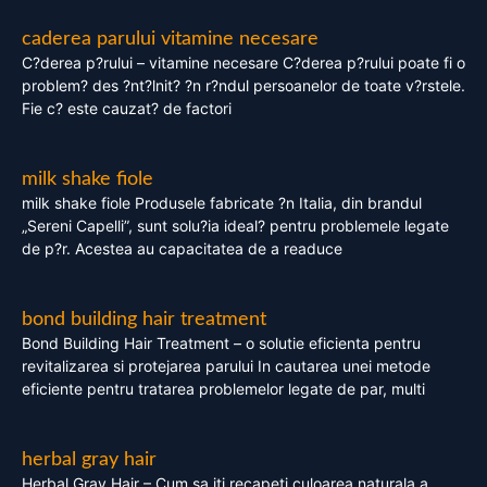
caderea parului vitamine necesare
C?derea p?rului – vitamine necesare C?derea p?rului poate fi o
problem? des ?nt?lnit? ?n r?ndul persoanelor de toate v?rstele.
Fie c? este cauzat? de factori
milk shake fiole
milk shake fiole Produsele fabricate ?n Italia, din brandul
„Sereni Capelli”, sunt solu?ia ideal? pentru problemele legate
de p?r. Acestea au capacitatea de a readuce
bond building hair treatment
Bond Building Hair Treatment – o solutie eficienta pentru
revitalizarea si protejarea parului In cautarea unei metode
eficiente pentru tratarea problemelor legate de par, multi
herbal gray hair
Herbal Gray Hair – Cum sa iti recapeti culoarea naturala a