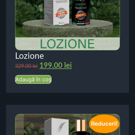
Lozione
199.00
lei
329.00
lei
Adaugă în coș
Reduceri!