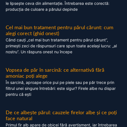
le lipsește ceva din alimentație. Întrebarea este corectă:
producția de culoare a părului depinde
Cel mai bun tratament pentru părul cărunt: cum
alegi corect (ghid onest)
Când cauți „cel mai bun tratament pentru părul cărunt”,
primești zeci de răspunsuri care spun toate același lucru: „al
nostru”. Un răspuns onest nu începe
Vopsea de păr în sarcină: ce alternativă fără
amoniac poți alege
În sarcină, aproape orice pui pe piele sau pe păr trece prin
filtrul unei singure întrebări: este sigur? Firele albe nu dispar
pentru că ești
De ce albește părul: cauzele firelor albe și ce poți
face natural
Primul fir alb apare de obicei fără avertisment, iar întrebarea