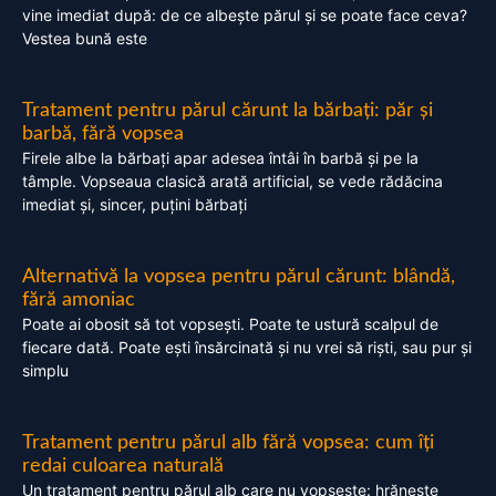
vine imediat după: de ce albește părul și se poate face ceva?
Vestea bună este
Tratament pentru părul cărunt la bărbați: păr și
barbă, fără vopsea
Firele albe la bărbați apar adesea întâi în barbă și pe la
tâmple. Vopseaua clasică arată artificial, se vede rădăcina
imediat și, sincer, puțini bărbați
Alternativă la vopsea pentru părul cărunt: blândă,
fără amoniac
Poate ai obosit să tot vopsești. Poate te ustură scalpul de
fiecare dată. Poate ești însărcinată și nu vrei să riști, sau pur și
simplu
Tratament pentru părul alb fără vopsea: cum îți
redai culoarea naturală
Un tratament pentru părul alb care nu vopsește: hrănește