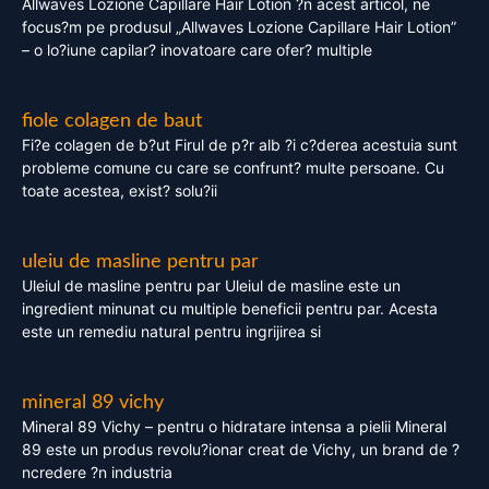
Allwaves Lozione Capillare Hair Lotion ?n acest articol, ne
focus?m pe produsul „Allwaves Lozione Capillare Hair Lotion”
– o lo?iune capilar? inovatoare care ofer? multiple
fiole colagen de baut
Fi?e colagen de b?ut Firul de p?r alb ?i c?derea acestuia sunt
probleme comune cu care se confrunt? multe persoane. Cu
toate acestea, exist? solu?ii
uleiu de masline pentru par
Uleiul de masline pentru par Uleiul de masline este un
ingredient minunat cu multiple beneficii pentru par. Acesta
este un remediu natural pentru ingrijirea si
mineral 89 vichy
Mineral 89 Vichy – pentru o hidratare intensa a pielii Mineral
89 este un produs revolu?ionar creat de Vichy, un brand de ?
ncredere ?n industria