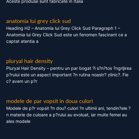
Aceste produse sunt fabricate in Italia
anatomia lui grey click sud
Heading H2 – Anatomia lui Grey Click Sud Paragraph 1 –
Anatomia lui Grey Click Sud este un fenomen fascinant ce a
captat atentia a
pluryal hair density
Pluryal Hair Density – pentru un par bogat ?i s?n?tos ?ngrijirea
p?rului este un aspect important ?n rutina noastr? zilnic?. Fie
c? avem un p?r
modele de par vopsit in doua culori
Modele de p?r vopsit ?n dou? culori ?n ultimii ani, tendin?ele ?
n materie de culoare a p?rului au evoluat, iar multe femei au
ales modele