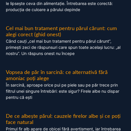
le lipsește ceva din alimentație. Întrebarea este corectă:
producția de culoare a părului depinde
Cel mai bun tratament pentru părul cărunt: cum
alegi corect (ghid onest)
Când cauți „cel mai bun tratament pentru părul cărunt”,
primești zeci de răspunsuri care spun toate același lucru: „al
nostru”. Un răspuns onest nu începe
Vopsea de păr în sarcină: ce alternativă fără
amoniac poți alege
În sarcină, aproape orice pui pe piele sau pe păr trece prin
filtrul unei singure întrebări: este sigur? Firele albe nu dispar
pentru că ești
De ce albește părul: cauzele firelor albe și ce poți
face natural
Primul fir alb apare de obicei fără avertisment, iar întrebarea