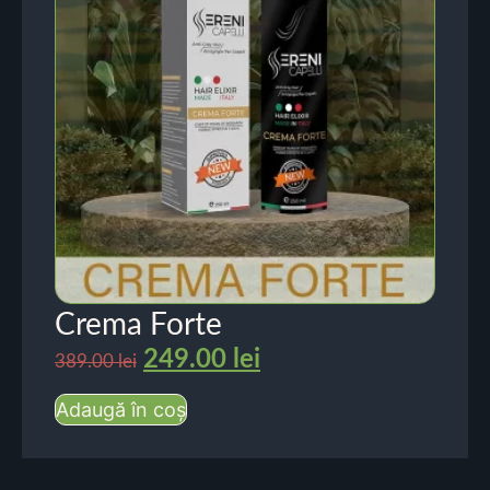
Crema Forte
249.00
lei
389.00
lei
Adaugă în coș