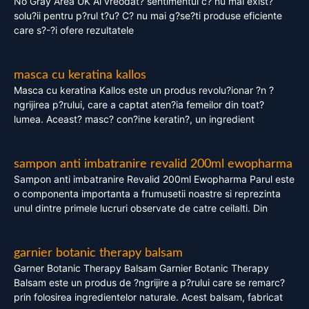
No Gray Area UK Ai vreodat? sentimentul c? nu mai exist?
solu?ii pentru p?rul t?u? C? nu mai g?se?ti produse eficiente
care s?-?i ofere rezultatele
masca cu keratina kallos
Masca cu keratina Kallos este un produs revolu?ionar ?n ?
ngrijirea p?rului, care a captat aten?ia femeilor din toat?
lumea. Aceast? masc? con?ine keratin?, un ingredient
sampon anti imbatranire revalid 200ml ewopharma
Sampon anti imbatranire Revalid 200ml Ewopharma Parul este
o componenta importanta a frumusetii noastre si reprezinta
unul dintre primele lucruri observate de catre ceilalti. Din
garnier botanic therapy balsam
Garner Botanic Therapy Balsam Garnier Botanic Therapy
Balsam este un produs de ?ngrijire a p?rului care se remarc?
prin folosirea ingredientelor naturale. Acest balsam, fabricat