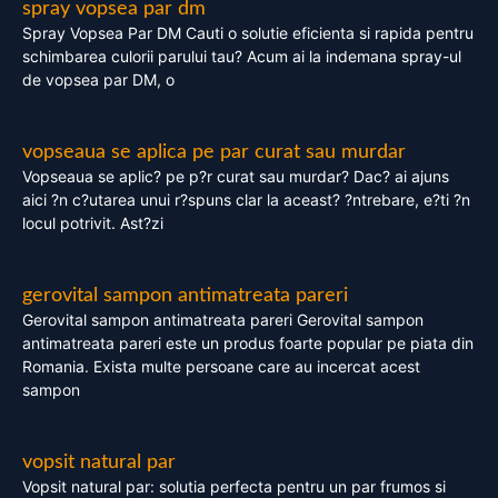
spray vopsea par dm
Spray Vopsea Par DM Cauti o solutie eficienta si rapida pentru
schimbarea culorii parului tau? Acum ai la indemana spray-ul
de vopsea par DM, o
vopseaua se aplica pe par curat sau murdar
Vopseaua se aplic? pe p?r curat sau murdar? Dac? ai ajuns
aici ?n c?utarea unui r?spuns clar la aceast? ?ntrebare, e?ti ?n
locul potrivit. Ast?zi
gerovital sampon antimatreata pareri
Gerovital sampon antimatreata pareri Gerovital sampon
antimatreata pareri este un produs foarte popular pe piata din
Romania. Exista multe persoane care au incercat acest
sampon
vopsit natural par
Vopsit natural par: solutia perfecta pentru un par frumos si