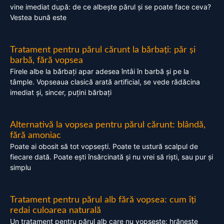
vine imediat după: de ce albește părul și se poate face ceva?
Vestea bună este
Tratament pentru părul cărunt la bărbați: păr și
barbă, fără vopsea
Firele albe la bărbați apar adesea întâi în barbă și pe la
tâmple. Vopseaua clasică arată artificial, se vede rădăcina
imediat și, sincer, puțini bărbați
Alternativă la vopsea pentru părul cărunt: blândă,
fără amoniac
Poate ai obosit să tot vopsești. Poate te ustură scalpul de
fiecare dată. Poate ești însărcinată și nu vrei să riști, sau pur și
simplu
Tratament pentru părul alb fără vopsea: cum îți
redai culoarea naturală
Un tratament pentru părul alb care nu vopsește: hrănește