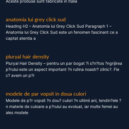
Aceste produse sunt fabricate in Italia
anatomia lui grey click sud
Heading H2 – Anatomia lui Grey Click Sud Paragraph 1 –
Anatomia lui Grey Click Sud este un fenomen fascinant ce a
captat atentia a
pluryal hair density
Pluryal Hair Density – pentru un par bogat ?i s?n?tos ?ngrijirea
p?rului este un aspect important ?n rutina noastr? zilnic?. Fie
c? avem un p?r
modele de par vopsit in doua culori
Modele de p?r vopsit ?n dou? culori ?n ultimii ani, tendin?ele ?
n materie de culoare a p?rului au evoluat, iar multe femei au
ales modele