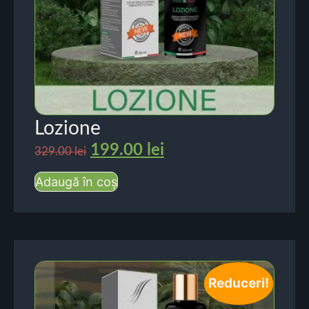
Lozione
199.00
lei
329.00
lei
Adaugă în coș
Reduceri!