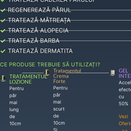
REGENEREAZĂ PĂRUL
TRATEAZĂ MĂTREAȚA
TRATEAZĂ ALOPECIA
TRATEAZĂ BARBA
TRATEAZĂ DERMATITA
CE PRODUSE TREBUIE SĂ UTILIZAȚI?
Tratamentul
GEL
Crema
INT
TRATAMENTUL
Forte
LOZIONE
Acce
Pentru
Pentru
efect
păr
păr
cu
mai
mai
50%
scurt
lung
de
de
Vezi
10cm
10cm
Ofert
Si
>>