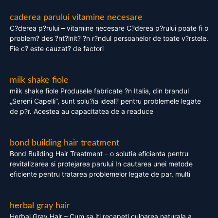
caderea parului vitamine necesare
C?derea p?rului – vitamine necesare C?derea p?rului poate fi o
problem? des ?nt?lnit? ?n r?ndul persoanelor de toate v?rstele.
Fie c? este cauzat? de factori
milk shake fiole
milk shake fiole Produsele fabricate ?n Italia, din brandul
„Sereni Capelli”, sunt solu?ia ideal? pentru problemele legate
de p?r. Acestea au capacitatea de a readuce
bond building hair treatment
Bond Building Hair Treatment – o solutie eficienta pentru
revitalizarea si protejarea parului In cautarea unei metode
eficiente pentru tratarea problemelor legate de par, multi
herbal gray hair
Herbal Gray Hair – Cum sa iti recapeti culoarea naturala a