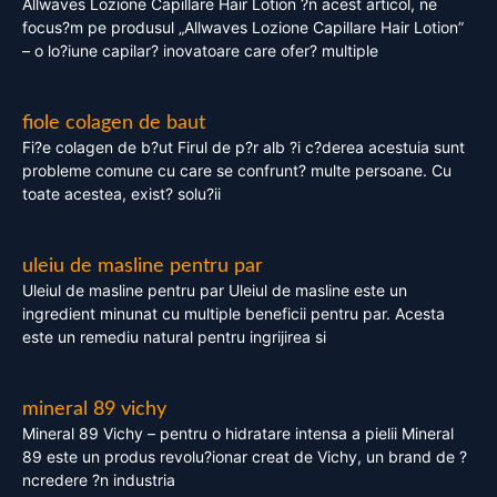
Allwaves Lozione Capillare Hair Lotion ?n acest articol, ne
focus?m pe produsul „Allwaves Lozione Capillare Hair Lotion”
– o lo?iune capilar? inovatoare care ofer? multiple
fiole colagen de baut
Fi?e colagen de b?ut Firul de p?r alb ?i c?derea acestuia sunt
probleme comune cu care se confrunt? multe persoane. Cu
toate acestea, exist? solu?ii
uleiu de masline pentru par
Uleiul de masline pentru par Uleiul de masline este un
ingredient minunat cu multiple beneficii pentru par. Acesta
este un remediu natural pentru ingrijirea si
mineral 89 vichy
Mineral 89 Vichy – pentru o hidratare intensa a pielii Mineral
89 este un produs revolu?ionar creat de Vichy, un brand de ?
ncredere ?n industria