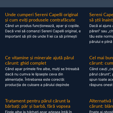
Unde cumperi Sereni Capelli original
Sereni Cape
și cum eviți produsele contrafăcute
să știi înai
Când un produs funcționează, apar și copiile.
Dacă ai ajuns 
Dacă vrei să comanzi Sereni Capelli original, e
păreri” sau „c
important să știi de unde îl iei ca să primești
tău este normal
părului e plină
Ce vitamine și minerale ajută părul
Cel mai bun
cărunt: ghid complet
cărunt: cum 
Când apar primele fire albe, mulți se întreabă
Când cauți „ce
dacă nu cumva le lipsește ceva din
părul cărunt”,
alimentație. Întrebarea este corectă:
spun toate acel
producția de culoare a părului depinde
răspuns onest
Tratament pentru părul cărunt la
Alternativă
bărbați: păr și barbă, fără vopsea
cărunt: blâ
Firele albe la bărbați apar adesea întâi în
Poate ai obosi