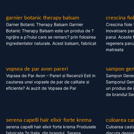
garnier botanic therapy balsam
crescina fio
Garner Botanic Therapy Balsam Garnier
Crescina fiole
Botanic Therapy Balsam este un produs de ?
inovatoare pen
ngrijire a p?rului care se remarc? prin folosirea
parul. Aceste 
ingredientelor naturale. Acest balsam, fabricat
regenera parul
matreata
vopsea de par avon pareri
sampon gene
Vopsea de Par Avon – Pareri si Recenzii Esti in
Sampon Gener
cautarea unei vopsele de par de calitate si
Samponul Gene
eficiente? Ai auzit de Vopsea de Par
un produs de in
de brandul Se
serena capelli hair elixir forte krema
culoarea ca
serena capelli hair elixir forte krema Produsele
Culoarea casta
fabricate ?n Italia, din brandul „Serena
discuta despre