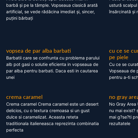
barbă și pe la tâmple. Vopseaua clasică arată
ustură scalpul
artificial, se vede rădăcina imediat și, sincer,
însărcinată și 
puțini bărbați
vopsea de par alba barbati
cu ce se cu
pe piele
Barbatii care se confrunta cu problema parului
alb pot gasi o solutie eficienta in vopseaua de
Cu ce se cura
par alba pentru barbati. Daca esti in cautarea
Vopseaua de p
unei
pentru a-ti sc
crema caramel
no gray are
Crema caramel Crema caramel este un desert
No Gray Area 
delicios, cu o textura cremoasa si un gust
nu mai exist? s
dulce si caramelizat. Aceasta reteta
mai g?se?ti pr
traditionala italieneasca reprezinta combinatia
rezultatele
perfecta