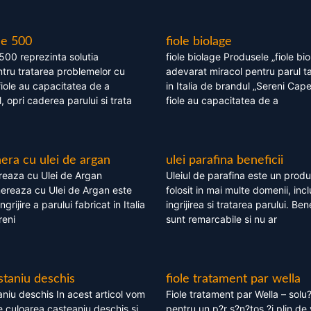
le 500
fiole biolage
 500 reprezinta solutia
fiole biolage Produsele „fiole bi
tru tratarea problemelor cu
adevarat miracol pentru parul t
fiole au capacitatea de a
in Italia de brandul „Sereni Capel
, opri caderea parului si trata
fiole au capacitatea de a
ra cu ulei de argan
ulei parafina beneficii
eaza cu Ulei de Argan
Uleiul de parafina este un produs
reaza cu Ulei de Argan este
folosit in mai multe domenii, incl
grijire a parului fabricat in Italia
ingrijirea si tratarea parului. Bene
reni
sunt remarcabile si nu ar
staniu deschis
fiole tratament par wella
niu deschis In acest articol vom
Fiole tratament par Wella – solu?
 culoarea casteaniu deschis si
pentru un p?r s?n?tos ?i plin de 