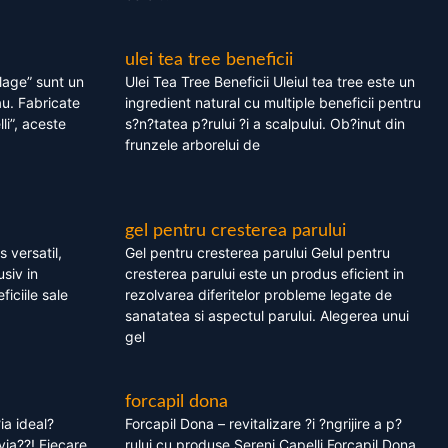
ulei tea tree beneficii
olage” sunt un
Ulei Tea Tree Beneficii Uleiul tea tree este un
au. Fabricate
ingredient natural cu multiple beneficii pentru
li”, aceste
s?n?tatea p?rului ?i a scalpului. Ob?inut din
frunzele arborelui de
gel pentru cresterea parului
 versatil,
Gel pentru cresterea parului Gelul pentru
usiv in
cresterea parului este un produs eficient in
ficiile sale
rezolvarea diferitelor probleme legate de
sanatatea si aspectul parului. Alegerea unui
gel
forcapil dona
ia ideal?
Forcapil Dona – revitalizare ?i ?ngrijire a p?
via??! Fiecare
rului cu produse Sereni Capelli Forcapil Dona