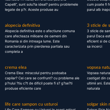
Capelli”, sunt solu?ia ideal? pentru problemele
cum poate fi f
legate de p?r. Aceste produse au
parul alb inapo
alopecia definitiva
3 sticle de
Alopecia definitiva este o afectiune comuna
3 sticle de sa
care afecteaza milioane de oameni din
parul Daca est
Romania si din intreaga lume. Este
eficient si de 
caracterizata prin pierderea partiala sau
sa incerci
completa a
crema elea
vopsea natu
Crema Elea: miracolul pentru podoaba
Vopsea natura
capilar? Cei care se confrunt? cu probleme ale
castigat din c
p?rului ?tiu c?t de dificil poate fi s? g?se?ti
ultimii ani. Es
produse eficiente care
naturala
life care sampon cu usturoi
solgar skin 
Life Care Sampon cu Usturoi In acest articol,
Solgar Skin Na