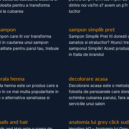
olosita pentru a transforma
dintre noi vis?m s? avem un p?r 
i la culoarea
lucitor
 sampon
sampon simplik pret
mpon care iti vor transforma
Sampon Simplik Pret Iti doresti 
i in cautarea unui sampon
sanatos si stralucitor? Atunci tr
calitate pentru parul tau, trebuie
samponul Simplik! Acest produs 
in Italia de brandul
rala henna
decolorare acasa
la henna este un produs care a
Decolorare acasa este o metoda
e in ce mai multa popularitate in
folosita de persoanele care dore
te o alternativa sanatoasa si
schimbe culoarea parului, fara a
serviciile unui salon
nails and hair
anatomia lui grey click sud
ils and Hair este o gama de
Heading H2 – Anatomia lui Grey