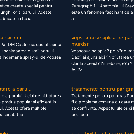
tice create special pentru
Paragraph 1 – Anatomia lui Grey
i, unghiilor si parului. Aceste
este un fenomen fascinant ce a 
bricate in Italia
a
ea par dm
vopseaua se aplica pe par
murdar
ar DM Cauti o solutie eficienta
ru schimbarea culorii parului
Vopseaua se aplic? pe p?r cura
la indemana spray-ul de vopsea
Dac? ai ajuns aici ?n c?utarea u
clar la aceast? ?ntrebare, e?ti ?n
Ast?zi
atare a parului
tratamente pentru par gra
re a parului Uleiul de hidratare a
Tratamente pentru par gras Par
 produs popular si eficient in
fi o problema comuna cu care 
lui. Acesta ofera multiple
se confrunta. Aspectul uleios si
ru sanatatea
pot face