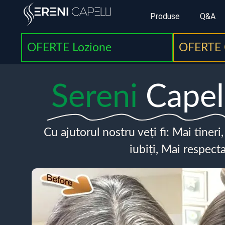
Produse
Q&A
OFERTE Lozione
OFERTE 
Sereni
Capel
Cu ajutorul nostru veți fi: Mai tineri
iubiți, Mai respecta