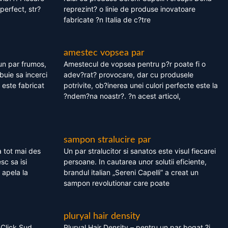
perfect, str?
reprezint? o linie de produse inovatoare
fabricate ?n Italia de c?tre
amestec vopsea par
un par frumos,
Amestecul de vopsea pentru p?r poate fi o
ebuie sa incerci
adev?rat? provocare, dar cu produsele
este fabricat
potrivite, ob?inerea unei culori perfecte este la
?ndem?na noastr?. ?n acest articol,
sampon stralucire par
 tot mai des
Un par stralucitor si sanatos este visul fiecarei
sc sa isi
persoane. In cautarea unor solutii eficiente,
 apela la
brandul italian „Sereni Capelli” a creat un
sampon revolutionar care poate
pluryal hair density
 Click Sud
Pluryal Hair Density – pentru un par bogat ?i