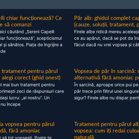
lli chiar funcționează? Ce
Păr alb: ghidul complet c
nte să comanzi
(cauze, soluții, tratament, 
aici căutând „Sereni Capelli
Firele albe ridică mereu aceleași
hiar funcționează”, scepticismul
ce au apărut, dacă se pot da în
 și sănătos. Piața de îngrijire a
făcut dacă nu vrei vopsea și câ
 de
 tratament pentru părul
Vopsea de păr în sarcină: 
alegi corect (ghid onest)
alternativă fără amoniac p
l mai bun tratament pentru
În sarcină, aproape orice pui pe
 primești zeci de răspunsuri care
păr trece prin filtrul unei singure
ași lucru: „al nostru”. Un
sigur? Firele albe nu dispar pent
 nu începe
 la vopsea pentru părul
Tratament pentru părul alb
ndă, fără amoniac
vopsea: cum îți redai culo
naturală
t să tot vopsești. Poate te