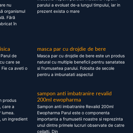
are nu
parului a evoluat de-a lungul timpului, iar in
asă organismul
prezent exista o mare
lă. Fără
bricat în
isica
masca par cu drojdie de bere
 Parul de
Masca par cu drojdie de bere este un produs
cu care se
natural cu multiple beneficii pentru sanatatea
. Fie ca aveti o
si frumusetea parului. Folosita de secole
pentru a imbunatati aspectul
sampon anti imbatranire revalid
200ml ewopharma
un produs
, care a
Sampon anti imbatranire Revalid 200ml
? lumea.
Ewopharma Parul este o componenta
 un ingredient
importanta a frumusetii noastre si reprezinta
unul dintre primele lucruri observate de catre
ceilalti. Din