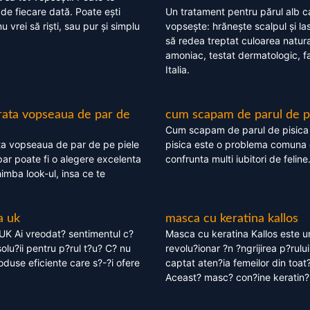
 de fiecare dată. Poate ești
Un tratament pentru părul alb c
nu vrei să riști, sau pur și simplu
vopsește: hrănește scalpul și l
să redea treptat culoarea natura
amoniac, testat dermatologic, fa
Italia.
rata vopseaua de par de
cum scapam de parul de p
Cum scapam de parul de pisica
ta vopseaua de par de pe piele
pisica este o problema comuna 
ar poate fi o alegere excelenta
confrunta multi iubitori de feline
himba look-ul, insa ce te
a uk
masca cu keratina kallos
UK Ai vreodat? sentimentul c?
Masca cu keratina Kallos este 
olu?ii pentru p?rul t?u? C? nu
revolu?ionar ?n ?ngrijirea p?rului
oduse eficiente care s?-?i ofere
captat aten?ia femeilor din toat
Aceast? masc? con?ine keratin?,