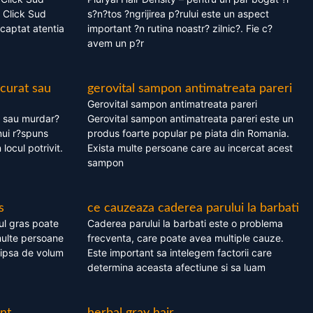
 Click Sud
s?n?tos ?ngrijirea p?rului este un aspect
captat atentia
important ?n rutina noastr? zilnic?. Fie c?
avem un p?r
 curat sau
gerovital sampon antimatreata pareri
Gerovital sampon antimatreata pareri
t sau murdar?
Gerovital sampon antimatreata pareri este un
nui r?spuns
produs foarte popular pe piata din Romania.
 locul potrivit.
Exista multe persoane care au incercat acest
sampon
s
ce cauzeaza caderea parului la barbati
ul gras poate
Caderea parului la barbati este o problema
multe persoane
frecventa, care poate avea multiple cauze.
 lipsa de volum
Este important sa intelegem factorii care
determina aceasta afectiune si sa luam