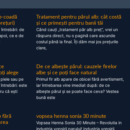
ap-coadă
Tratament pentru părul alb: cât costă
prețuri)
și ce primești pentru banii tăi
 întrebări: de
Când cauți „tratament păr alb preț”, vrei un
apoi, ce e de
răspuns direct, nu o pagină care ascunde
t
costul până la final. Îți dăm mai jos prețurile
clare,
ce
De ce albește părul: cauzele firelor
oți alege
albe și ce poți face natural
 piele sau pe
Primul fir alb apare de obicei fără avertisment,
 întrebări: este
iar întrebarea vine imediat după: de ce
ru că ești
albește părul și se poate face ceva? Vestea
bună este
 fără
vopsea henna sonia 30 minute
area
Vopsea Henna Sonia 30 Minute – Revolutia in
industria vopsirii parului! Industria vopsirii