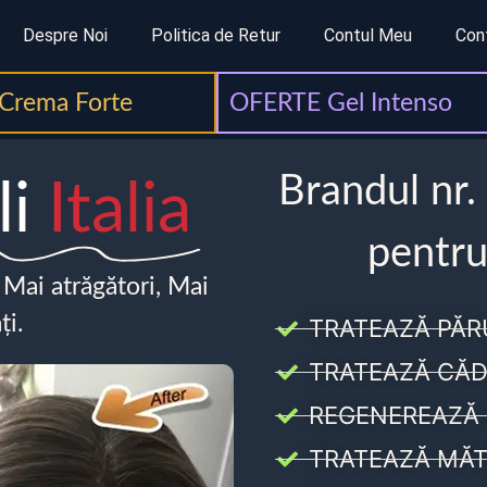
Despre Noi
Politica de Retur
Contul Meu
Con
Crema Forte
OFERTE Gel Intenso
Brandul nr.
li
Italia
pentru
, Mai atrăgători, Mai
ți.
TRATEAZĂ PĂR
TRATEAZĂ CĂD
REGENEREAZĂ 
TRATEAZĂ MĂT