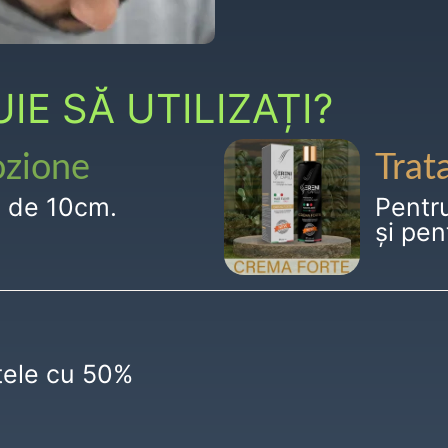
E SĂ UTILIZAȚI?
ozione
Trat
g de 10cm.
Pentr
și pen
ctele cu 50%