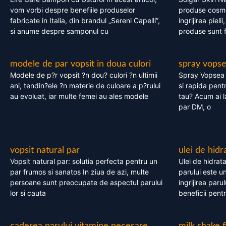
vom vorbi despre benefiile produselor
produse cosme
fabricate in Italia, din brandul „Sereni Capelli”,
ingrijirea pieli
si anume despre samponul cu
produse sunt fa
modele de par vopsit in doua culori
spray vops
Modele de p?r vopsit ?n dou? culori ?n ultimii
Spray Vopsea P
ani, tendin?ele ?n materie de culoare a p?rului
si rapida pent
au evoluat, iar multe femei au ales modele
tau? Acum ai 
par DM, o
vopsit natural par
ulei de hidr
Vopsit natural par: solutia perfecta pentru un
Ulei de hidrata
par frumos si sanatos In ziua de azi, multe
parului este un
persoane sunt preocupate de aspectul parului
ingrijirea paru
lor si cauta
beneficii pent