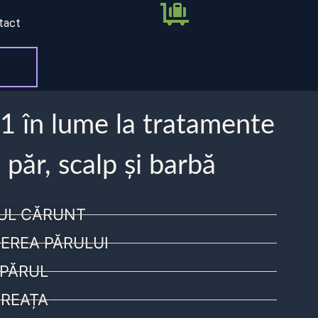
tact
 1 în lume la tratamente
 păr, scalp și barbă
UL CĂRUNT
EREA PĂRULUI
PĂRUL
REAȚA