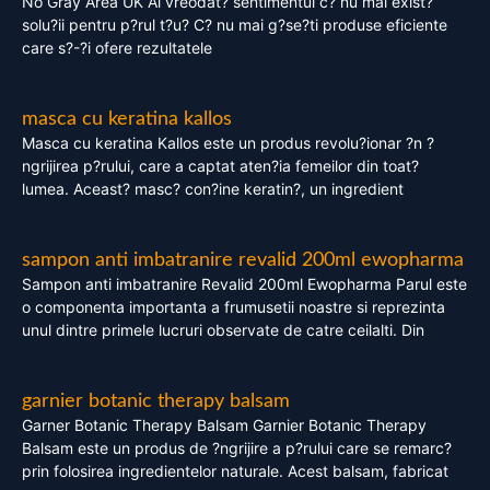
No Gray Area UK Ai vreodat? sentimentul c? nu mai exist?
solu?ii pentru p?rul t?u? C? nu mai g?se?ti produse eficiente
care s?-?i ofere rezultatele
masca cu keratina kallos
Masca cu keratina Kallos este un produs revolu?ionar ?n ?
ngrijirea p?rului, care a captat aten?ia femeilor din toat?
lumea. Aceast? masc? con?ine keratin?, un ingredient
sampon anti imbatranire revalid 200ml ewopharma
Sampon anti imbatranire Revalid 200ml Ewopharma Parul este
o componenta importanta a frumusetii noastre si reprezinta
unul dintre primele lucruri observate de catre ceilalti. Din
garnier botanic therapy balsam
Garner Botanic Therapy Balsam Garnier Botanic Therapy
Balsam este un produs de ?ngrijire a p?rului care se remarc?
prin folosirea ingredientelor naturale. Acest balsam, fabricat