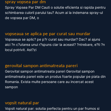
spray vopsea par dm
Spray Vopsea Par DM Cauti o solutie eficienta si rapida pentru
schimbarea culorii parului tau? Acum ai la indemana spray-ul
de vopsea par DM, o
vopseaua se aplica pe par curat sau murdar
Vopseaua se aplic? pe p?r curat sau murdar? Dac? ai ajuns
aici ?n c?utarea unui r?spuns clar la aceast? ?ntrebare, e?ti ?n
locul potrivit. Ast?zi
gerovital sampon antimatreata pareri
Gerovital sampon antimatreata pareri Gerovital sampon
antimatreata pareri este un produs foarte popular pe piata din
Romania. Exista multe persoane care au incercat acest
sampon
vopsit natural par
Vopsit natural par: solutia perfecta pentru un par frumos si