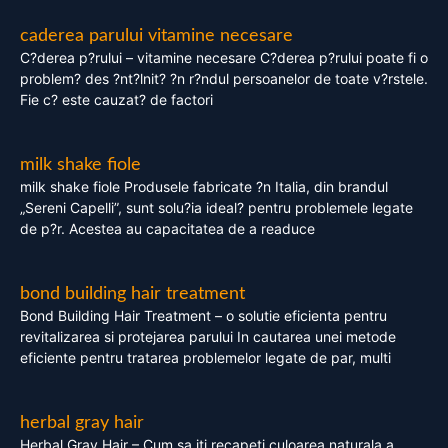
caderea parului vitamine necesare
C?derea p?rului – vitamine necesare C?derea p?rului poate fi o
problem? des ?nt?lnit? ?n r?ndul persoanelor de toate v?rstele.
Fie c? este cauzat? de factori
milk shake fiole
milk shake fiole Produsele fabricate ?n Italia, din brandul
„Sereni Capelli”, sunt solu?ia ideal? pentru problemele legate
de p?r. Acestea au capacitatea de a readuce
bond building hair treatment
Bond Building Hair Treatment – o solutie eficienta pentru
revitalizarea si protejarea parului In cautarea unei metode
eficiente pentru tratarea problemelor legate de par, multi
herbal gray hair
Herbal Gray Hair – Cum sa iti recapeti culoarea naturala a