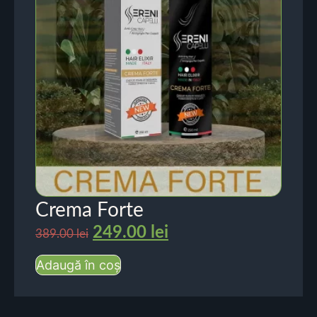
Crema Forte
249.00
lei
389.00
lei
Adaugă în coș