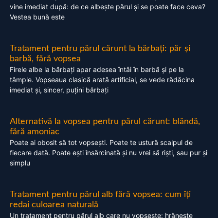
vine imediat după: de ce albește părul și se poate face ceva?
Vestea bună este
Tratament pentru părul cărunt la bărbați: păr și
barbă, fără vopsea
Firele albe la bărbați apar adesea întâi în barbă și pe la
tâmple. Vopseaua clasică arată artificial, se vede rădăcina
imediat și, sincer, puțini bărbați
Alternativă la vopsea pentru părul cărunt: blândă,
fără amoniac
Poate ai obosit să tot vopsești. Poate te ustură scalpul de
fiecare dată. Poate ești însărcinată și nu vrei să riști, sau pur și
simplu
Tratament pentru părul alb fără vopsea: cum îți
redai culoarea naturală
Un tratament pentru părul alb care nu vopsește: hrănește