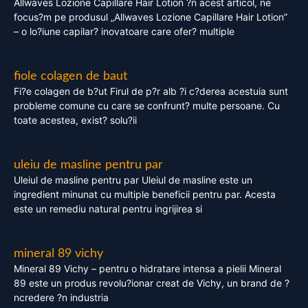
Allwaves Lozione Capillare Hair Lotion ?n acest articol, ne
focus?m pe produsul „Allwaves Lozione Capillare Hair Lotion”
– o lo?iune capilar? inovatoare care ofer? multiple
fiole colagen de baut
Fi?e colagen de b?ut Firul de p?r alb ?i c?derea acestuia sunt
probleme comune cu care se confrunt? multe persoane. Cu
toate acestea, exist? solu?ii
uleiu de masline pentru par
Uleiul de masline pentru par Uleiul de masline este un
ingredient minunat cu multiple beneficii pentru par. Acesta
este un remediu natural pentru ingrijirea si
mineral 89 vichy
Mineral 89 Vichy – pentru o hidratare intensa a pielii Mineral
89 este un produs revolu?ionar creat de Vichy, un brand de ?
ncredere ?n industria