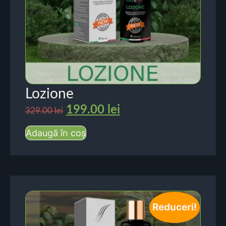
Lozione
199.00
lei
329.00
lei
Adaugă în coș
Reduceri!