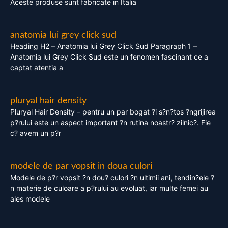
Aceste produse sunt fabricate in Italia
anatomia lui grey click sud
Heading H2 – Anatomia lui Grey Click Sud Paragraph 1 –
Anatomia lui Grey Click Sud este un fenomen fascinant ce a
captat atentia a
pluryal hair density
Pluryal Hair Density – pentru un par bogat ?i s?n?tos ?ngrijirea
p?rului este un aspect important ?n rutina noastr? zilnic?. Fie
c? avem un p?r
modele de par vopsit in doua culori
Modele de p?r vopsit ?n dou? culori ?n ultimii ani, tendin?ele ?
n materie de culoare a p?rului au evoluat, iar multe femei au
ales modele