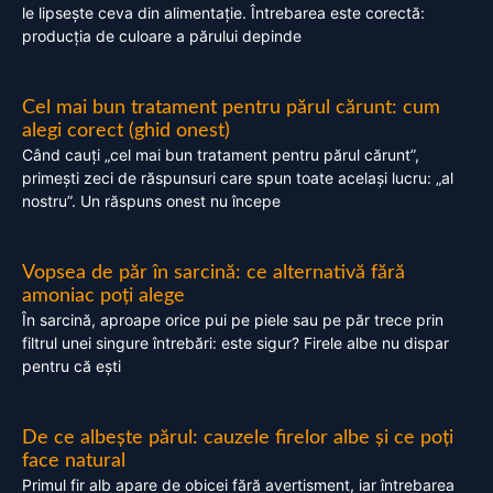
le lipsește ceva din alimentație. Întrebarea este corectă:
producția de culoare a părului depinde
Cel mai bun tratament pentru părul cărunt: cum
alegi corect (ghid onest)
Când cauți „cel mai bun tratament pentru părul cărunt”,
primești zeci de răspunsuri care spun toate același lucru: „al
nostru”. Un răspuns onest nu începe
Vopsea de păr în sarcină: ce alternativă fără
amoniac poți alege
În sarcină, aproape orice pui pe piele sau pe păr trece prin
filtrul unei singure întrebări: este sigur? Firele albe nu dispar
pentru că ești
De ce albește părul: cauzele firelor albe și ce poți
face natural
Primul fir alb apare de obicei fără avertisment, iar întrebarea