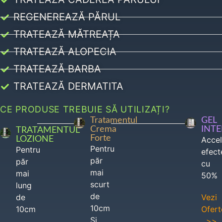
REGENEREAZĂ PĂRUL
TRATEAZĂ MĂTREAȚA
TRATEAZĂ ALOPECIA
TRATEAZĂ BARBA
TRATEAZĂ DERMATITA
CE PRODUSE TREBUIE SĂ UTILIZAȚI?
Tratamentul
GEL
Crema
INT
TRATAMENTUL
Forte
LOZIONE
Acce
Pentru
Pentru
efect
păr
păr
cu
mai
mai
50%
scurt
lung
de
de
Vezi
10cm
10cm
Ofert
Si
>>