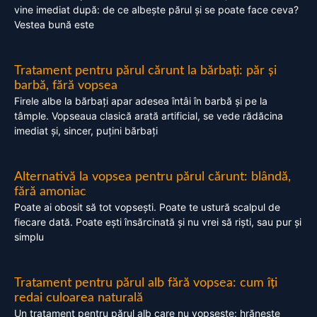
vine imediat după: de ce albește părul și se poate face ceva?
Vestea bună este
Tratament pentru părul cărunt la bărbați: păr și
barbă, fără vopsea
Firele albe la bărbați apar adesea întâi în barbă și pe la
tâmple. Vopseaua clasică arată artificial, se vede rădăcina
imediat și, sincer, puțini bărbați
Alternativă la vopsea pentru părul cărunt: blândă,
fără amoniac
Poate ai obosit să tot vopsești. Poate te ustură scalpul de
fiecare dată. Poate ești însărcinată și nu vrei să riști, sau pur și
simplu
Tratament pentru părul alb fără vopsea: cum îți
redai culoarea naturală
Un tratament pentru părul alb care nu vopsește: hrănește