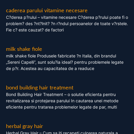
caderea parului vitamine necesare
C?derea p?rului – vitamine necesare C?derea p?rului poate fi o
problem? des ?nt?lnit? ?n r?ndul persoanelor de toate v?rstele.
Fie c? este cauzat? de factori
milk shake fiole
milk shake fiole Produsele fabricate ?n Italia, din brandul
„Sereni Capelli”, sunt solu?ia ideal? pentru problemele legate
de p?r. Acestea au capacitatea de a readuce
bond building hair treatment
Bond Building Hair Treatment – o solutie eficienta pentru
revitalizarea si protejarea parului In cautarea unei metode
eficiente pentru tratarea problemelor legate de par, multi
herbal gray hair
Herbal Gray Hair – Cum sa iti recapeti culoarea naturala a