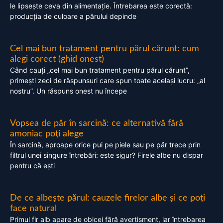
le lipsește ceva din alimentație. Întrebarea este corectă:
producția de culoare a părului depinde
Cel mai bun tratament pentru părul cărunt: cum
alegi corect (ghid onest)
Când cauți „cel mai bun tratament pentru părul cărunt”,
primești zeci de răspunsuri care spun toate același lucru: „al
nostru”. Un răspuns onest nu începe
Vopsea de păr în sarcină: ce alternativă fără
amoniac poți alege
În sarcină, aproape orice pui pe piele sau pe păr trece prin
filtrul unei singure întrebări: este sigur? Firele albe nu dispar
pentru că ești
De ce albește părul: cauzele firelor albe și ce poți
face natural
Primul fir alb apare de obicei fără avertisment, iar întrebarea