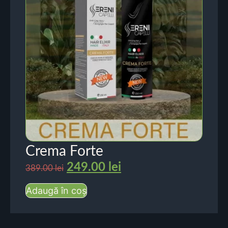
Crema Forte
249.00
lei
389.00
lei
Adaugă în coș