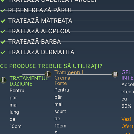
REGENEREAZĂ PĂRUL
TRATEAZĂ MĂTREAȚA
TRATEAZĂ ALOPECIA
TRATEAZĂ BARBA
TRATEAZĂ DERMATITA
CE PRODUSE TREBUIE SĂ UTILIZAȚI?
Tratamentul
GEL
Crema
INT
TRATAMENTUL
Forte
LOZIONE
Acce
Pentru
Pentru
efect
păr
păr
cu
mai
mai
50%
scurt
lung
de
de
Vezi
10cm
10cm
Ofert
Si
>>