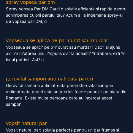
spray vopsea par dm
Spray Vopsea Par DM Cauti o solutie eficienta si rapida pentru
schimbarea culorii parului tau? Acum ai la indemana spray-ul
de vopsea par DM, o
vopseaua se aplica pe par curat sau murdar
Vopseaua se aplic? pe p?r curat sau murdar? Dac? ai ajuns
aici ?n c?utarea unui r?spuns clar la aceast? ?ntrebare, e?ti ?n
locul potrivit. Ast?zi
gerovital sampon antimatreata pareri
Gerovital sampon antimatreata pareri Gerovital sampon
antimatreata pareri este un produs foarte popular pe piata din
Romania. Exista multe persoane care au incercat acest
sampon
vopsit natural par
Vopsit natural par: solutia perfecta pentru un par frumos si