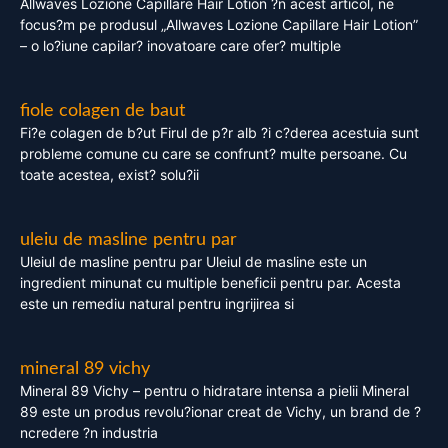
Allwaves Lozione Capillare Hair Lotion ?n acest articol, ne
focus?m pe produsul „Allwaves Lozione Capillare Hair Lotion”
– o lo?iune capilar? inovatoare care ofer? multiple
fiole colagen de baut
Fi?e colagen de b?ut Firul de p?r alb ?i c?derea acestuia sunt
probleme comune cu care se confrunt? multe persoane. Cu
toate acestea, exist? solu?ii
uleiu de masline pentru par
Uleiul de masline pentru par Uleiul de masline este un
ingredient minunat cu multiple beneficii pentru par. Acesta
este un remediu natural pentru ingrijirea si
mineral 89 vichy
Mineral 89 Vichy – pentru o hidratare intensa a pielii Mineral
89 este un produs revolu?ionar creat de Vichy, un brand de ?
ncredere ?n industria