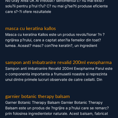
No Gray Area UK Ai vreodat? sentimentul c? nu mai exist?
solu?ii pentru p?rul t?u? C? nu mai g?se?ti produse eficiente
care s?-?i ofere rezultatele
masca cu keratina kallos
Masca cu keratina Kallos este un produs revolu?ionar ?n ?
ngrijirea p?rului, care a captat aten?ia femeilor din toat?
lumea. Aceast? masc? con?ine keratin?, un ingredient
sampon anti imbatranire revalid 200ml ewopharma
Sampon anti imbatranire Revalid 200ml Ewopharma Parul este
o componenta importanta a frumusetii noastre si reprezinta
unul dintre primele lucruri observate de catre ceilalti. Din
garnier botanic therapy balsam
Garner Botanic Therapy Balsam Garnier Botanic Therapy
Balsam este un produs de ?ngrijire a p?rului care se remarc?
prin folosirea ingredientelor naturale. Acest balsam, fabricat