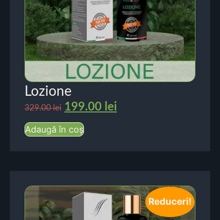
Lozione
199.00
lei
329.00
lei
Adaugă în coș
Reduceri!