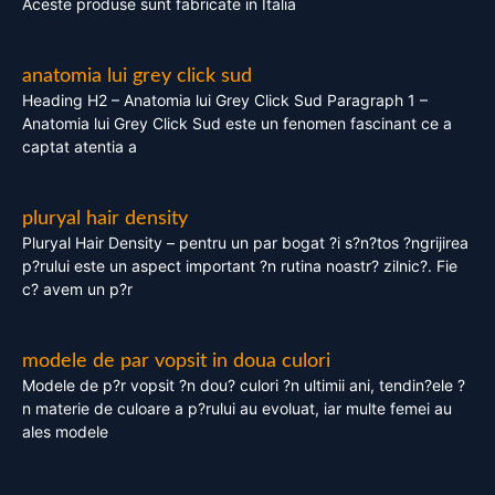
Aceste produse sunt fabricate in Italia
anatomia lui grey click sud
Heading H2 – Anatomia lui Grey Click Sud Paragraph 1 –
Anatomia lui Grey Click Sud este un fenomen fascinant ce a
captat atentia a
pluryal hair density
Pluryal Hair Density – pentru un par bogat ?i s?n?tos ?ngrijirea
p?rului este un aspect important ?n rutina noastr? zilnic?. Fie
c? avem un p?r
modele de par vopsit in doua culori
Modele de p?r vopsit ?n dou? culori ?n ultimii ani, tendin?ele ?
n materie de culoare a p?rului au evoluat, iar multe femei au
ales modele