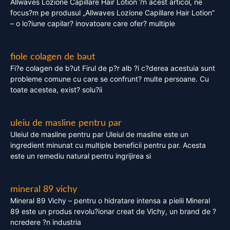
Allwaves Lozione Capillare Hair Lotion ?n acest articol, ne
focus?m pe produsul „Allwaves Lozione Capillare Hair Lotion”
– o lo?iune capilar? inovatoare care ofer? multiple
fiole colagen de baut
Fi?e colagen de b?ut Firul de p?r alb ?i c?derea acestuia sunt
probleme comune cu care se confrunt? multe persoane. Cu
toate acestea, exist? solu?ii
uleiu de masline pentru par
Uleiul de masline pentru par Uleiul de masline este un
ingredient minunat cu multiple beneficii pentru par. Acesta
este un remediu natural pentru ingrijirea si
mineral 89 vichy
Mineral 89 Vichy – pentru o hidratare intensa a pielii Mineral
89 este un produs revolu?ionar creat de Vichy, un brand de ?
ncredere ?n industria