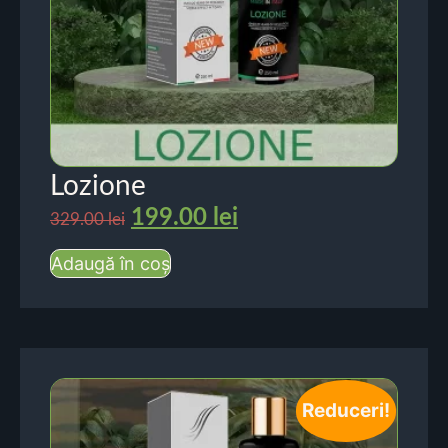
Lozione
199.00
lei
329.00
lei
Adaugă în coș
Reduceri!