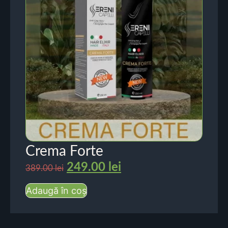
Crema Forte
249.00
lei
389.00
lei
Adaugă în coș