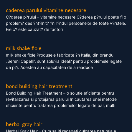
caderea parului vitamine necesare
C?derea p?rului – vitamine necesare C?derea p?rului poate fi o
problem? des ?nt?lnit? ?n r?ndul persoanelor de toate v?rstele.
Fie c? este cauzat? de factori
milk shake fiole
milk shake fiole Produsele fabricate ?n Italia, din brandul
„Sereni Capelli”, sunt solu?ia ideal? pentru problemele legate
de p?r. Acestea au capacitatea de a readuce
bond building hair treatment
Bond Building Hair Treatment – o solutie eficienta pentru
revitalizarea si protejarea parului In cautarea unei metode
eficiente pentru tratarea problemelor legate de par, multi
herbal gray hair
Herbal Gray Hair – Cum sa iti recapeti culoarea naturala a