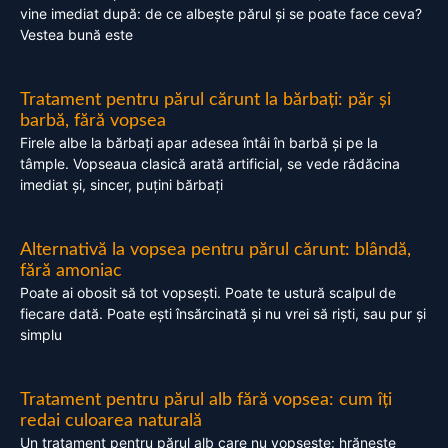
vine imediat după: de ce albește părul și se poate face ceva?
Vestea bună este
Tratament pentru părul cărunt la bărbați: păr și
barbă, fără vopsea
Firele albe la bărbați apar adesea întâi în barbă și pe la
tâmple. Vopseaua clasică arată artificial, se vede rădăcina
imediat și, sincer, puțini bărbați
Alternativă la vopsea pentru părul cărunt: blândă,
fără amoniac
Poate ai obosit să tot vopsești. Poate te ustură scalpul de
fiecare dată. Poate ești însărcinată și nu vrei să riști, sau pur și
simplu
Tratament pentru părul alb fără vopsea: cum îți
redai culoarea naturală
Un tratament pentru părul alb care nu vopsește: hrănește