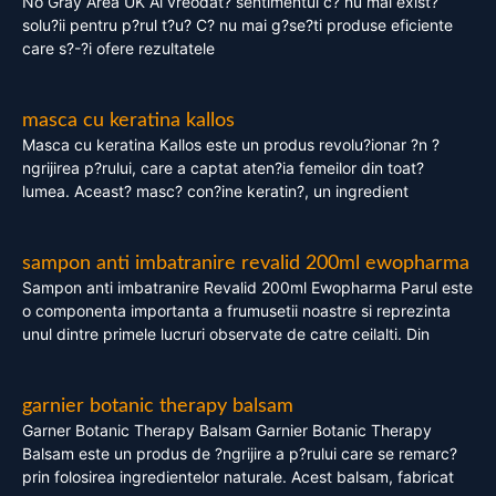
No Gray Area UK Ai vreodat? sentimentul c? nu mai exist?
solu?ii pentru p?rul t?u? C? nu mai g?se?ti produse eficiente
care s?-?i ofere rezultatele
masca cu keratina kallos
Masca cu keratina Kallos este un produs revolu?ionar ?n ?
ngrijirea p?rului, care a captat aten?ia femeilor din toat?
lumea. Aceast? masc? con?ine keratin?, un ingredient
sampon anti imbatranire revalid 200ml ewopharma
Sampon anti imbatranire Revalid 200ml Ewopharma Parul este
o componenta importanta a frumusetii noastre si reprezinta
unul dintre primele lucruri observate de catre ceilalti. Din
garnier botanic therapy balsam
Garner Botanic Therapy Balsam Garnier Botanic Therapy
Balsam este un produs de ?ngrijire a p?rului care se remarc?
prin folosirea ingredientelor naturale. Acest balsam, fabricat