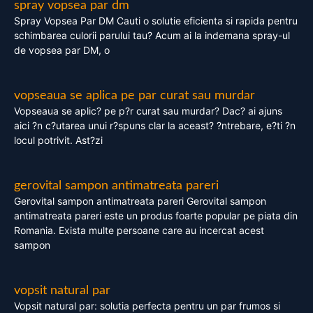
spray vopsea par dm
Spray Vopsea Par DM Cauti o solutie eficienta si rapida pentru
schimbarea culorii parului tau? Acum ai la indemana spray-ul
de vopsea par DM, o
vopseaua se aplica pe par curat sau murdar
Vopseaua se aplic? pe p?r curat sau murdar? Dac? ai ajuns
aici ?n c?utarea unui r?spuns clar la aceast? ?ntrebare, e?ti ?n
locul potrivit. Ast?zi
gerovital sampon antimatreata pareri
Gerovital sampon antimatreata pareri Gerovital sampon
antimatreata pareri este un produs foarte popular pe piata din
Romania. Exista multe persoane care au incercat acest
sampon
vopsit natural par
Vopsit natural par: solutia perfecta pentru un par frumos si