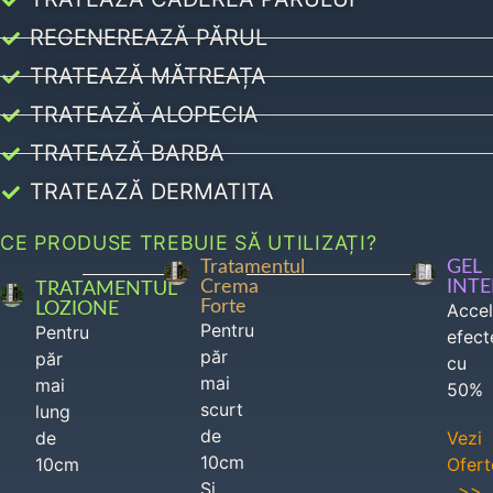
REGENEREAZĂ PĂRUL
TRATEAZĂ MĂTREAȚA
TRATEAZĂ ALOPECIA
TRATEAZĂ BARBA
TRATEAZĂ DERMATITA
CE PRODUSE TREBUIE SĂ UTILIZAȚI?
Tratamentul
GEL
Crema
INT
TRATAMENTUL
Forte
LOZIONE
Acce
Pentru
Pentru
efect
păr
păr
cu
mai
mai
50%
scurt
lung
de
de
Vezi
10cm
10cm
Ofert
Si
>>