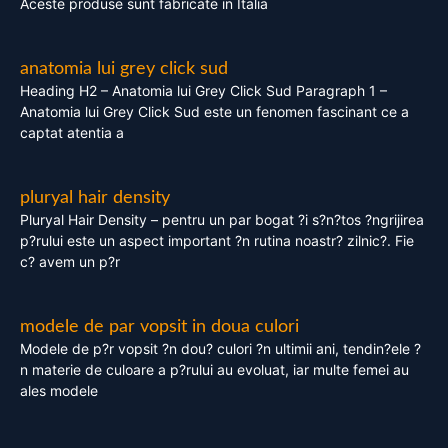
Aceste produse sunt fabricate in Italia
anatomia lui grey click sud
Heading H2 – Anatomia lui Grey Click Sud Paragraph 1 –
Anatomia lui Grey Click Sud este un fenomen fascinant ce a
captat atentia a
pluryal hair density
Pluryal Hair Density – pentru un par bogat ?i s?n?tos ?ngrijirea
p?rului este un aspect important ?n rutina noastr? zilnic?. Fie
c? avem un p?r
modele de par vopsit in doua culori
Modele de p?r vopsit ?n dou? culori ?n ultimii ani, tendin?ele ?
n materie de culoare a p?rului au evoluat, iar multe femei au
ales modele