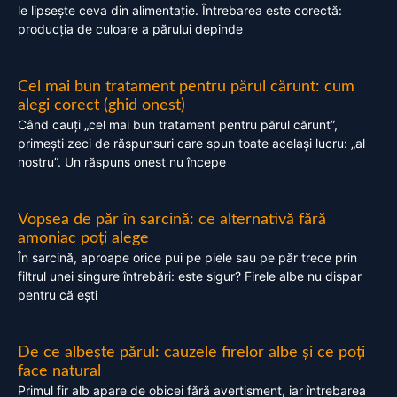
le lipsește ceva din alimentație. Întrebarea este corectă:
producția de culoare a părului depinde
Cel mai bun tratament pentru părul cărunt: cum
alegi corect (ghid onest)
Când cauți „cel mai bun tratament pentru părul cărunt”,
primești zeci de răspunsuri care spun toate același lucru: „al
nostru”. Un răspuns onest nu începe
Vopsea de păr în sarcină: ce alternativă fără
amoniac poți alege
În sarcină, aproape orice pui pe piele sau pe păr trece prin
filtrul unei singure întrebări: este sigur? Firele albe nu dispar
pentru că ești
De ce albește părul: cauzele firelor albe și ce poți
face natural
Primul fir alb apare de obicei fără avertisment, iar întrebarea