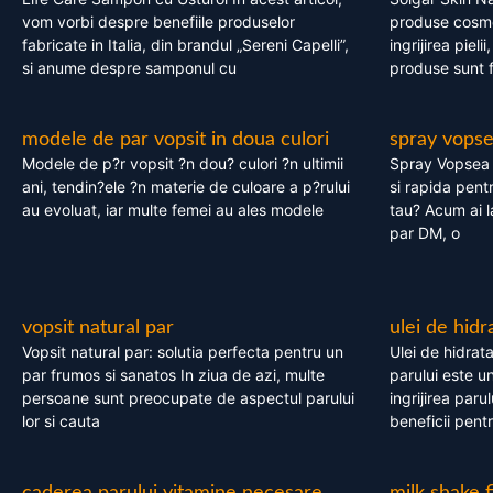
vom vorbi despre benefiile produselor
produse cosme
fabricate in Italia, din brandul „Sereni Capelli”,
ingrijirea pieli
si anume despre samponul cu
produse sunt fa
modele de par vopsit in doua culori
spray vops
Modele de p?r vopsit ?n dou? culori ?n ultimii
Spray Vopsea P
ani, tendin?ele ?n materie de culoare a p?rului
si rapida pent
au evoluat, iar multe femei au ales modele
tau? Acum ai 
par DM, o
vopsit natural par
ulei de hidr
Vopsit natural par: solutia perfecta pentru un
Ulei de hidrata
par frumos si sanatos In ziua de azi, multe
parului este un
persoane sunt preocupate de aspectul parului
ingrijirea paru
lor si cauta
beneficii pent