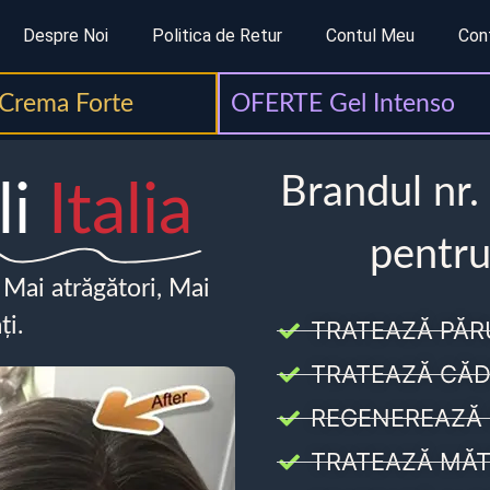
Despre Noi
Politica de Retur
Contul Meu
Con
Crema Forte
OFERTE Gel Intenso
Brandul nr.
li
Italia
pentru
, Mai atrăgători, Mai
ți.
TRATEAZĂ PĂR
TRATEAZĂ CĂD
REGENEREAZĂ 
TRATEAZĂ MĂT