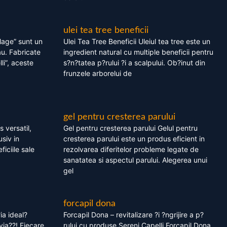
ulei tea tree beneficii
olage” sunt un
Ulei Tea Tree Beneficii Uleiul tea tree este un
au. Fabricate
ingredient natural cu multiple beneficii pentru
li”, aceste
s?n?tatea p?rului ?i a scalpului. Ob?inut din
frunzele arborelui de
gel pentru cresterea parului
 versatil,
Gel pentru cresterea parului Gelul pentru
usiv in
cresterea parului este un produs eficient in
ficiile sale
rezolvarea diferitelor probleme legate de
sanatatea si aspectul parului. Alegerea unui
gel
forcapil dona
ia ideal?
Forcapil Dona – revitalizare ?i ?ngrijire a p?
via??! Fiecare
rului cu produse Sereni Capelli Forcapil Dona