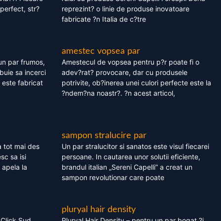
perfect, str?
reprezint? o linie de produse inovatoare
fabricate ?n Italia de c?tre
amestec vopsea par
un par frumos,
Amestecul de vopsea pentru p?r poate fi o
ebuie sa incerci
adev?rat? provocare, dar cu produsele
este fabricat
potrivite, ob?inerea unei culori perfecte este la
?ndem?na noastr?. ?n acest articol,
sampon stralucire par
 tot mai des
Un par stralucitor si sanatos este visul fiecarei
sc sa isi
persoane. In cautarea unor solutii eficiente,
 apela la
brandul italian „Sereni Capelli” a creat un
sampon revolutionar care poate
pluryal hair density
 Click Sud
Pluryal Hair Density – pentru un par bogat ?i