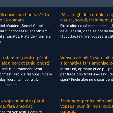
lli chiar funcționează? Ce
Păr alb: ghidul complet c
nte să comanzi
(cauze, soluții, tratament, 
aici căutând „Sereni Capelli
Firele albe ridică mereu aceleași
hiar funcționează”, scepticismul
ce au apărut, dacă se pot da în
 și sănătos. Piața de îngrijire a
făcut dacă nu vrei vopsea și câ
 de
 tratament pentru părul
Vopsea de păr în sarcină: 
alegi corect (ghid onest)
alternativă fără amoniac p
l mai bun tratament pentru
În sarcină, aproape orice pui pe
 primești zeci de răspunsuri care
păr trece prin filtrul unei singure
ași lucru: „al nostru”. Un
sigur? Firele albe nu dispar pent
 nu începe
 la vopsea pentru părul
Tratament pentru părul alb
ndă, fără amoniac
vopsea: cum îți redai culo
naturală
t să tot vopsești. Poate te