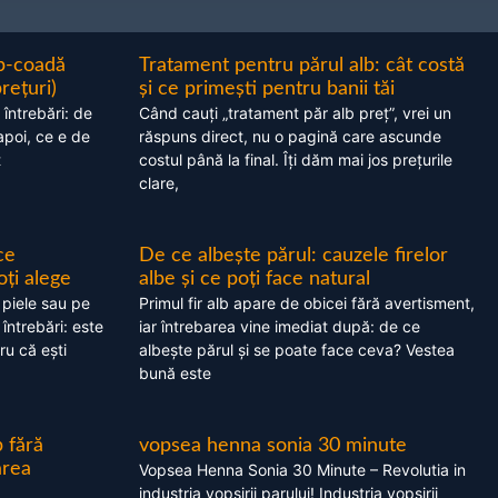
ap-coadă
Tratament pentru părul alb: cât costă
prețuri)
și ce primești pentru banii tăi
 întrebări: de
Când cauți „tratament păr alb preț”, vrei un
apoi, ce e de
răspuns direct, nu o pagină care ascunde
t
costul până la final. Îți dăm mai jos prețurile
clare,
ce
De ce albește părul: cauzele firelor
oți alege
albe și ce poți face natural
 piele sau pe
Primul fir alb apare de obicei fără avertisment,
 întrebări: este
iar întrebarea vine imediat după: de ce
ru că ești
albește părul și se poate face ceva? Vestea
bună este
 fără
vopsea henna sonia 30 minute
area
Vopsea Henna Sonia 30 Minute – Revolutia in
industria vopsirii parului! Industria vopsirii