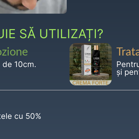
E SĂ UTILIZAȚI?
ozione
Trat
g de 10cm.
Pentr
și pen
ctele cu 50%