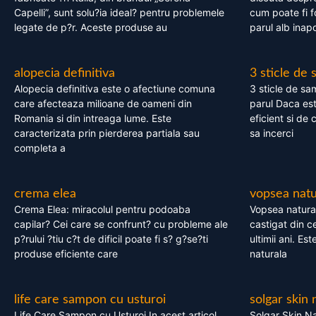
Capelli”, sunt solu?ia ideal? pentru problemele
cum poate fi f
legate de p?r. Aceste produse au
parul alb inapo
alopecia definitiva
3 sticle de
Alopecia definitiva este o afectiune comuna
3 sticle de sa
care afecteaza milioane de oameni din
parul Daca est
Romania si din intreaga lume. Este
eficient si de 
caracterizata prin pierderea partiala sau
sa incerci
completa a
crema elea
vopsea natu
Crema Elea: miracolul pentru podoaba
Vopsea natura
capilar? Cei care se confrunt? cu probleme ale
castigat din c
p?rului ?tiu c?t de dificil poate fi s? g?se?ti
ultimii ani. Es
produse eficiente care
naturala
life care sampon cu usturoi
solgar skin 
Life Care Sampon cu Usturoi In acest articol,
Solgar Skin Na