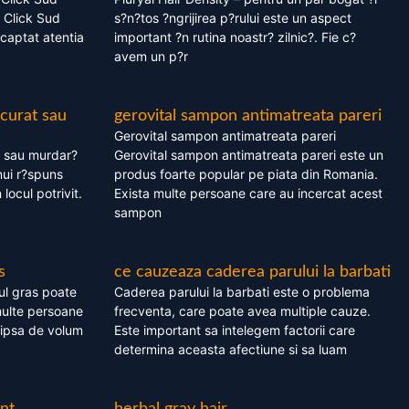
 Click Sud
s?n?tos ?ngrijirea p?rului este un aspect
captat atentia
important ?n rutina noastr? zilnic?. Fie c?
avem un p?r
 curat sau
gerovital sampon antimatreata pareri
Gerovital sampon antimatreata pareri
t sau murdar?
Gerovital sampon antimatreata pareri este un
nui r?spuns
produs foarte popular pe piata din Romania.
 locul potrivit.
Exista multe persoane care au incercat acest
sampon
s
ce cauzeaza caderea parului la barbati
ul gras poate
Caderea parului la barbati este o problema
multe persoane
frecventa, care poate avea multiple cauze.
 lipsa de volum
Este important sa intelegem factorii care
determina aceasta afectiune si sa luam