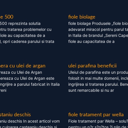
le 500
fiole biolage
 500 reprezinta solutia
fiole biolage Produsele „fiole bi
tru tratarea problemelor cu
adevarat miracol pentru parul t
fiole au capacitatea de a
in Italia de brandul „Sereni Capel
, opri caderea parului si trata
fiole au capacitatea de a
ra cu ulei de argan
ulei parafina beneficii
eaza cu Ulei de Argan
Uleiul de parafina este un produs
reaza cu Ulei de Argan este
folosit in mai multe domenii, incl
grijire a parului fabricat in Italia
ingrijirea si tratarea parului. Bene
reni
sunt remarcabile si nu ar
staniu deschis
fiole tratament par wella
niu deschis In acest articol vom
Fiole tratament par Wella – solu?
 culoarea casteaniu deschis si
pentru un p?r s?n?tos ?i plin de 