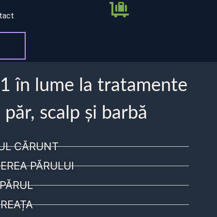
tact
 1 în lume la tratamente
 păr, scalp și barbă
UL CĂRUNT
EREA PĂRULUI
PĂRUL
REAȚA