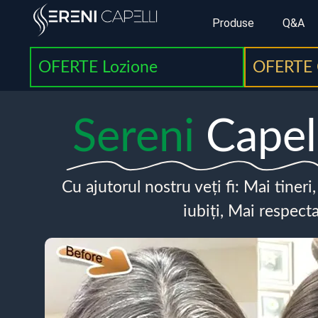
Produse
Q&A
OFERTE Lozione
OFERTE 
Sereni
Capel
Cu ajutorul nostru veți fi: Mai tineri
iubiți, Mai respecta