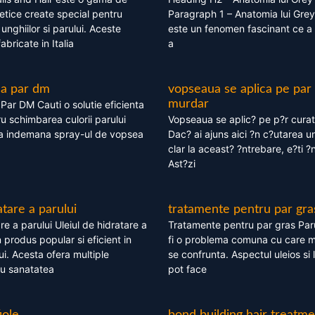
tice create special pentru
Paragraph 1 – Anatomia lui Grey
i, unghiilor si parului. Aceste
este un fenomen fascinant ce a 
bricate in Italia
a
ea par dm
vopseaua se aplica pe par
murdar
ar DM Cauti o solutie eficienta
ru schimbarea culorii parului
Vopseaua se aplic? pe p?r cura
la indemana spray-ul de vopsea
Dac? ai ajuns aici ?n c?utarea u
clar la aceast? ?ntrebare, e?ti ?n
Ast?zi
atare a parului
tratamente pentru par gra
re a parului Uleiul de hidratare a
Tratamente pentru par gras Par
 produs popular si eficient in
fi o problema comuna cu care 
lui. Acesta ofera multiple
se confrunta. Aspectul uleios si
ru sanatatea
pot face