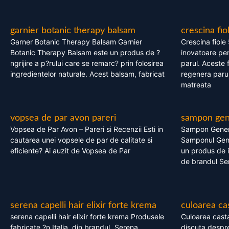
garnier botanic therapy balsam
crescina fio
Garner Botanic Therapy Balsam Garnier
Crescina fiole
Botanic Therapy Balsam este un produs de ?
inovatoare pen
ngrijire a p?rului care se remarc? prin folosirea
parul. Aceste 
ingredientelor naturale. Acest balsam, fabricat
regenera parul
matreata
vopsea de par avon pareri
sampon gene
Vopsea de Par Avon – Pareri si Recenzii Esti in
Sampon Gener
cautarea unei vopsele de par de calitate si
Samponul Gene
eficiente? Ai auzit de Vopsea de Par
un produs de in
de brandul Se
serena capelli hair elixir forte krema
culoarea ca
serena capelli hair elixir forte krema Produsele
Culoarea casta
fabricate ?n Italia, din brandul „Serena
discuta despre