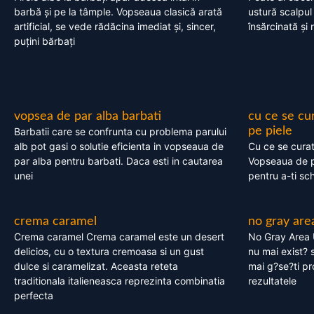
barbă și pe la tâmple. Vopseaua clasică arată
ustură scalpul
artificial, se vede rădăcina imediat și, sincer,
însărcinată și 
puțini bărbați
vopsea de par alba barbati
cu ce se cu
pe piele
Barbatii care se confrunta cu problema parului
alb pot gasi o solutie eficienta in vopseaua de
Cu ce se cura
par alba pentru barbati. Daca esti in cautarea
Vopseaua de p
unei
pentru a-ti sc
crema caramel
no gray are
Crema caramel Crema caramel este un desert
No Gray Area 
delicios, cu o textura cremoasa si un gust
nu mai exist? s
dulce si caramelizat. Aceasta reteta
mai g?se?ti pr
traditionala italieneasca reprezinta combinatia
rezultatele
perfecta