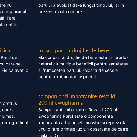
are nu
parului a evoluat de-a lungul timpului, iar in
asă organismul
prezent exista o mare
lă. Fără
bricat în
isica
masca par cu drojdie de bere
 Parul de
Masca par cu drojdie de bere este un produs
cu care se
natural cu multiple beneficii pentru sanatatea
. Fie ca aveti o
si frumusetea parului. Folosita de secole
pentru a imbunatati aspectul
sampon anti imbatranire revalid
200ml ewopharma
un produs
, care a
Sampon anti imbatranire Revalid 200ml
? lumea.
Ewopharma Parul este o componenta
 un ingredient
importanta a frumusetii noastre si reprezinta
unul dintre primele lucruri observate de catre
ceilalti. Din