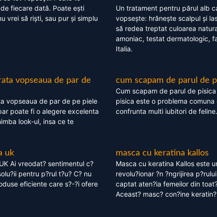
 de fiecare dată. Poate ești
Un tratament pentru părul alb c
nu vrei să riști, sau pur și simplu
vopsește: hrănește scalpul și l
să redea treptat culoarea natura
amoniac, testat dermatologic, fa
Italia.
rata vopseaua de par de
cum scapam de parul de p
Cum scapam de parul de pisica
ta vopseaua de par de pe piele
pisica este o problema comuna 
ar poate fi o alegere excelenta
confrunta multi iubitori de feline
himba look-ul, insa ce te
a uk
masca cu keratina kallos
UK Ai vreodat? sentimentul c?
Masca cu keratina Kallos este 
olu?ii pentru p?rul t?u? C? nu
revolu?ionar ?n ?ngrijirea p?rului
oduse eficiente care s?-?i ofere
captat aten?ia femeilor din toat
Aceast? masc? con?ine keratin?,