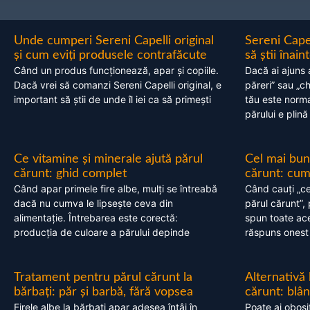
Unde cumperi Sereni Capelli original
Sereni Cape
și cum eviți produsele contrafăcute
să știi înai
Când un produs funcționează, apar și copiile.
Dacă ai ajuns 
Dacă vrei să comanzi Sereni Capelli original, e
păreri” sau „c
important să știi de unde îl iei ca să primești
tău este normal
părului e plină
Ce vitamine și minerale ajută părul
Cel mai bun
cărunt: ghid complet
cărunt: cum 
Când apar primele fire albe, mulți se întreabă
Când cauți „ce
dacă nu cumva le lipsește ceva din
părul cărunt”,
alimentație. Întrebarea este corectă:
spun toate acel
producția de culoare a părului depinde
răspuns onest
Tratament pentru părul cărunt la
Alternativă
bărbați: păr și barbă, fără vopsea
cărunt: blâ
Firele albe la bărbați apar adesea întâi în
Poate ai obosi