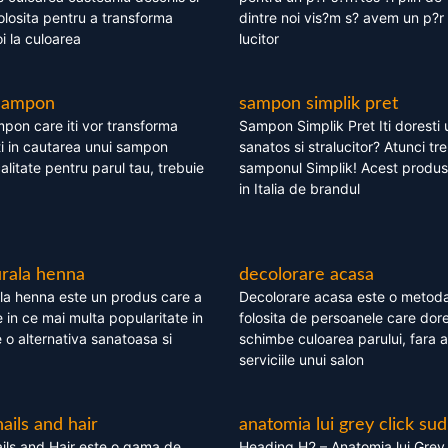
olosita pentru a transforma
dintre noi vis?m s? avem un p?r 
i la culoarea
lucitor
 sampon
sampon simplik pret
mpon care iti vor transforma
Sampon Simplik Pret Iti doresti 
i in cautarea unui sampon
sanatos si stralucitor? Atunci tr
calitate pentru parul tau, trebuie
samponul Simplik! Acest produs 
in Italia de brandul
rala henna
decolorare acasa
la henna este un produs care a
Decolorare acasa este o metoda
e in ce mai multa popularitate in
folosita de persoanele care dore
te o alternativa sanatoasa si
schimbe culoarea parului, fara a
serviciile unui salon
nails and hair
anatomia lui grey click sud
ils and Hair este o gama de
Heading H2 – Anatomia lui Grey