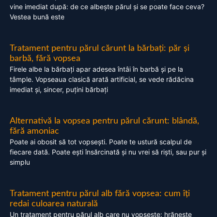
vine imediat după: de ce albește părul și se poate face ceva?
Vestea bună este
Tratament pentru părul cărunt la bărbați: păr și
barbă, fără vopsea
Firele albe la bărbați apar adesea întâi în barbă și pe la
tâmple. Vopseaua clasică arată artificial, se vede rădăcina
imediat și, sincer, puțini bărbați
Alternativă la vopsea pentru părul cărunt: blândă,
fără amoniac
Poate ai obosit să tot vopsești. Poate te ustură scalpul de
fiecare dată. Poate ești însărcinată și nu vrei să riști, sau pur și
simplu
Tratament pentru părul alb fără vopsea: cum îți
redai culoarea naturală
Un tratament pentru părul alb care nu vopsește: hrănește