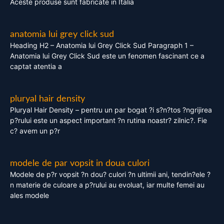
Aceste produse sunt fabricate in Italia
anatomia lui grey click sud
Heading H2 – Anatomia lui Grey Click Sud Paragraph 1 –
Anatomia lui Grey Click Sud este un fenomen fascinant ce a
captat atentia a
pluryal hair density
Pluryal Hair Density – pentru un par bogat ?i s?n?tos ?ngrijirea
p?rului este un aspect important ?n rutina noastr? zilnic?. Fie
c? avem un p?r
modele de par vopsit in doua culori
Modele de p?r vopsit ?n dou? culori ?n ultimii ani, tendin?ele ?
n materie de culoare a p?rului au evoluat, iar multe femei au
ales modele