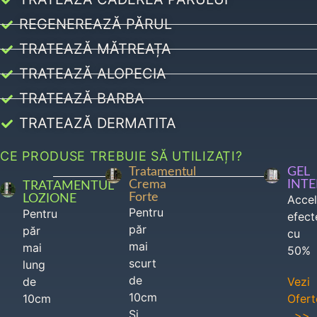
REGENEREAZĂ PĂRUL
TRATEAZĂ MĂTREAȚA
TRATEAZĂ ALOPECIA
TRATEAZĂ BARBA
TRATEAZĂ DERMATITA
CE PRODUSE TREBUIE SĂ UTILIZAȚI?
Tratamentul
GEL
Crema
INT
TRATAMENTUL
Forte
LOZIONE
Acce
Pentru
Pentru
efect
păr
păr
cu
mai
mai
50%
scurt
lung
de
de
Vezi
10cm
10cm
Ofert
Si
>>