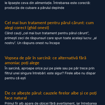
le lipsește ceva din alimentație. Întrebarea este corectă:
producția de culoare a părului depinde
Cel mai bun tratament pentru părul cărunt: cum
alegi corect (ghid onest)
Când cauți „cel mai bun tratament pentru părul cărunt”,
primești zeci de răspunsuri care spun toate același lucru: „al
nostru”. Un răspuns onest nu începe
Vopsea de păr în sarcină: ce alternativă fără
amoniac poți alege
În sarcină, aproape orice pui pe piele sau pe păr trece prin
filtrul unei singure întrebări: este sigur? Firele albe nu dispar
pentru că ești
De ce albește părul: cauzele firelor albe și ce poți
face natural
Primul fir alb apare de obicei fără avertisment, iar întrebarea