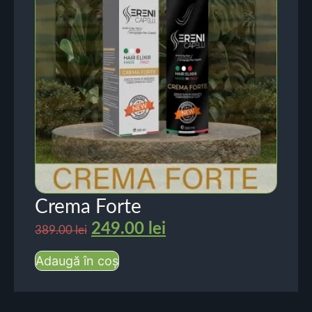
Crema Forte
249.00
lei
389.00
lei
Adaugă în coș