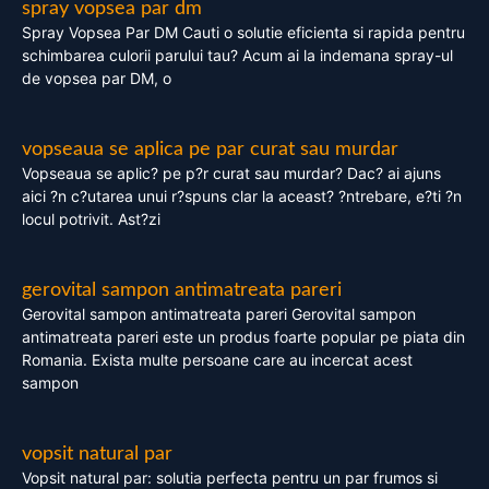
spray vopsea par dm
Spray Vopsea Par DM Cauti o solutie eficienta si rapida pentru
schimbarea culorii parului tau? Acum ai la indemana spray-ul
de vopsea par DM, o
vopseaua se aplica pe par curat sau murdar
Vopseaua se aplic? pe p?r curat sau murdar? Dac? ai ajuns
aici ?n c?utarea unui r?spuns clar la aceast? ?ntrebare, e?ti ?n
locul potrivit. Ast?zi
gerovital sampon antimatreata pareri
Gerovital sampon antimatreata pareri Gerovital sampon
antimatreata pareri este un produs foarte popular pe piata din
Romania. Exista multe persoane care au incercat acest
sampon
vopsit natural par
Vopsit natural par: solutia perfecta pentru un par frumos si