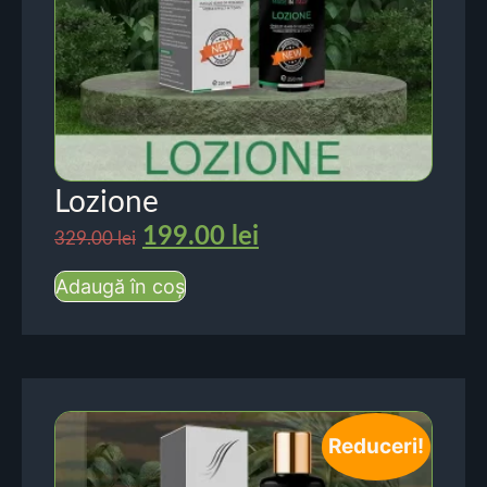
Lozione
199.00
lei
329.00
lei
Adaugă în coș
Reduceri!