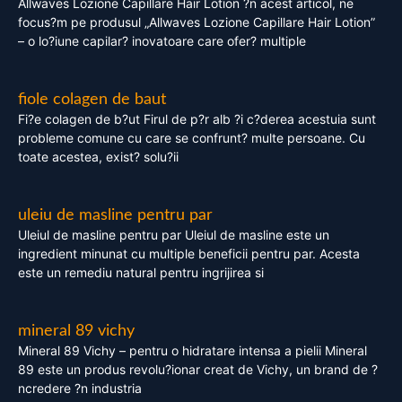
Allwaves Lozione Capillare Hair Lotion ?n acest articol, ne
focus?m pe produsul „Allwaves Lozione Capillare Hair Lotion”
– o lo?iune capilar? inovatoare care ofer? multiple
fiole colagen de baut
Fi?e colagen de b?ut Firul de p?r alb ?i c?derea acestuia sunt
probleme comune cu care se confrunt? multe persoane. Cu
toate acestea, exist? solu?ii
uleiu de masline pentru par
Uleiul de masline pentru par Uleiul de masline este un
ingredient minunat cu multiple beneficii pentru par. Acesta
este un remediu natural pentru ingrijirea si
mineral 89 vichy
Mineral 89 Vichy – pentru o hidratare intensa a pielii Mineral
89 este un produs revolu?ionar creat de Vichy, un brand de ?
ncredere ?n industria