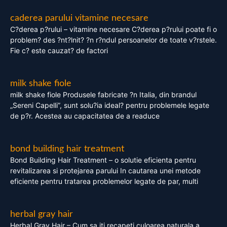
caderea parului vitamine necesare
C?derea p?rului – vitamine necesare C?derea p?rului poate fi o
problem? des ?nt?lnit? ?n r?ndul persoanelor de toate v?rstele.
Fie c? este cauzat? de factori
milk shake fiole
milk shake fiole Produsele fabricate ?n Italia, din brandul
„Sereni Capelli”, sunt solu?ia ideal? pentru problemele legate
de p?r. Acestea au capacitatea de a readuce
bond building hair treatment
Bond Building Hair Treatment – o solutie eficienta pentru
revitalizarea si protejarea parului In cautarea unei metode
eficiente pentru tratarea problemelor legate de par, multi
herbal gray hair
Herbal Gray Hair – Cum sa iti recapeti culoarea naturala a