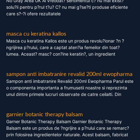
No Gray Area UK Ai vreodat? sentimentul c? nu mai exist?
solu?ii pentru p?rul t?u? C? nu mai g?se?ti produse eficiente
care s?-?i ofere rezultatele
masca cu keratina kallos
Masca cu keratina Kallos este un produs revolu?ionar ?n ?
ngrijirea p?rului, care a captat aten?ia femeilor din toat?
lumea. Aceast? masc? con?ine keratin?, un ingredient
sampon anti imbatranire revalid 200ml ewopharma
Sampon anti imbatranire Revalid 200ml Ewopharma Parul este
o componenta importanta a frumusetii noastre si reprezinta
unul dintre primele lucruri observate de catre ceilalti. Din
garnier botanic therapy balsam
Garner Botanic Therapy Balsam Garnier Botanic Therapy
Balsam este un produs de ?ngrijire a p?rului care se remarc?
prin folosirea ingredientelor naturale. Acest balsam, fabricat