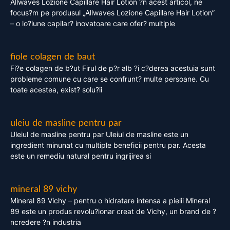
Allwaves Lozione Capillare Hair Lotion ?n acest articol, ne
focus?m pe produsul „Allwaves Lozione Capillare Hair Lotion”
– o lo?iune capilar? inovatoare care ofer? multiple
fiole colagen de baut
Fi?e colagen de b?ut Firul de p?r alb ?i c?derea acestuia sunt
probleme comune cu care se confrunt? multe persoane. Cu
toate acestea, exist? solu?ii
uleiu de masline pentru par
Uleiul de masline pentru par Uleiul de masline este un
ingredient minunat cu multiple beneficii pentru par. Acesta
este un remediu natural pentru ingrijirea si
mineral 89 vichy
Mineral 89 Vichy – pentru o hidratare intensa a pielii Mineral
89 este un produs revolu?ionar creat de Vichy, un brand de ?
ncredere ?n industria