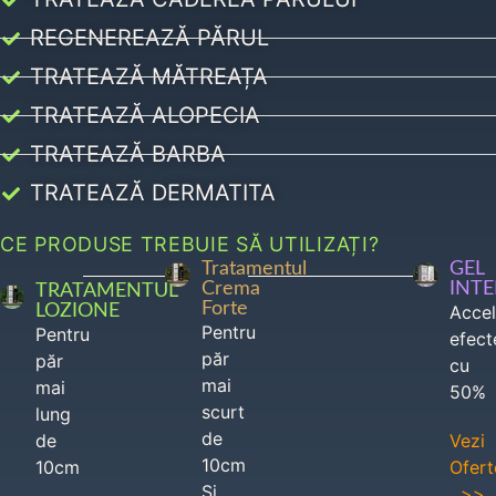
REGENEREAZĂ PĂRUL
TRATEAZĂ MĂTREAȚA
TRATEAZĂ ALOPECIA
TRATEAZĂ BARBA
TRATEAZĂ DERMATITA
CE PRODUSE TREBUIE SĂ UTILIZAȚI?
Tratamentul
GEL
Crema
INT
TRATAMENTUL
Forte
LOZIONE
Acce
Pentru
Pentru
efect
păr
păr
cu
mai
mai
50%
scurt
lung
de
de
Vezi
10cm
10cm
Ofert
Si
>>