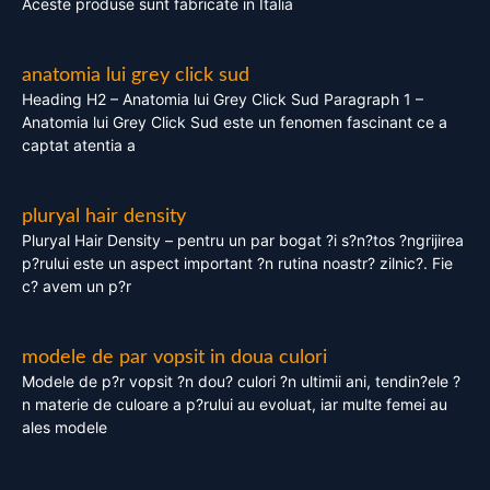
Aceste produse sunt fabricate in Italia
anatomia lui grey click sud
Heading H2 – Anatomia lui Grey Click Sud Paragraph 1 –
Anatomia lui Grey Click Sud este un fenomen fascinant ce a
captat atentia a
pluryal hair density
Pluryal Hair Density – pentru un par bogat ?i s?n?tos ?ngrijirea
p?rului este un aspect important ?n rutina noastr? zilnic?. Fie
c? avem un p?r
modele de par vopsit in doua culori
Modele de p?r vopsit ?n dou? culori ?n ultimii ani, tendin?ele ?
n materie de culoare a p?rului au evoluat, iar multe femei au
ales modele