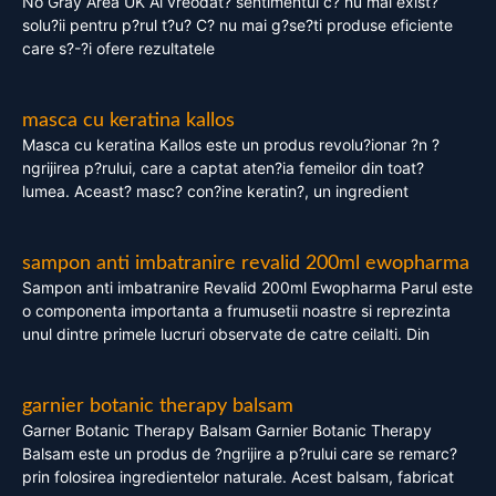
No Gray Area UK Ai vreodat? sentimentul c? nu mai exist?
solu?ii pentru p?rul t?u? C? nu mai g?se?ti produse eficiente
care s?-?i ofere rezultatele
masca cu keratina kallos
Masca cu keratina Kallos este un produs revolu?ionar ?n ?
ngrijirea p?rului, care a captat aten?ia femeilor din toat?
lumea. Aceast? masc? con?ine keratin?, un ingredient
sampon anti imbatranire revalid 200ml ewopharma
Sampon anti imbatranire Revalid 200ml Ewopharma Parul este
o componenta importanta a frumusetii noastre si reprezinta
unul dintre primele lucruri observate de catre ceilalti. Din
garnier botanic therapy balsam
Garner Botanic Therapy Balsam Garnier Botanic Therapy
Balsam este un produs de ?ngrijire a p?rului care se remarc?
prin folosirea ingredientelor naturale. Acest balsam, fabricat