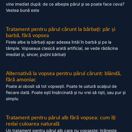
vine imediat după: de ce albește părul și se poate face ceva?
Vestea bună este
Tratament pentru părul cărunt la bărbați: păr și
barbă, fără vopsea
Firele albe la bărbați apar adesea întâi în barbă și pe la
tâmple. Vopseaua clasică arată artificial, se vede rădăcina
imediat și, sincer, puțini bărbați
Alternativă la vopsea pentru părul cărunt: blândă,
fără amoniac
Poate ai obosit să tot vopsești. Poate te ustură scalpul de
fiecare dată. Poate ești însărcinată și nu vrei să riști, sau pur și
simplu
Tratament pentru părul alb fără vopsea: cum îți
redai culoarea naturală
Un tratament pentru părul alb care nu vopsește: hrănește