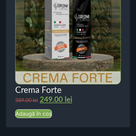
Crema Forte
249.00
lei
389.00
lei
Adaugă în coș