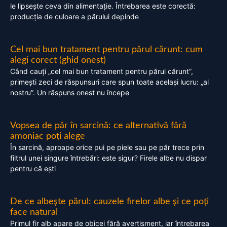
le lipsește ceva din alimentație. Întrebarea este corectă:
producția de culoare a părului depinde
Cel mai bun tratament pentru părul cărunt: cum
alegi corect (ghid onest)
Când cauți „cel mai bun tratament pentru părul cărunt”,
primești zeci de răspunsuri care spun toate același lucru: „al
nostru”. Un răspuns onest nu începe
Vopsea de păr în sarcină: ce alternativă fără
amoniac poți alege
În sarcină, aproape orice pui pe piele sau pe păr trece prin
filtrul unei singure întrebări: este sigur? Firele albe nu dispar
pentru că ești
De ce albește părul: cauzele firelor albe și ce poți
face natural
Primul fir alb apare de obicei fără avertisment, iar întrebarea