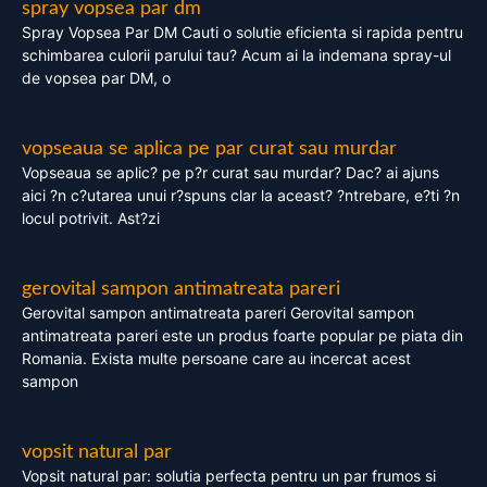
spray vopsea par dm
Spray Vopsea Par DM Cauti o solutie eficienta si rapida pentru
schimbarea culorii parului tau? Acum ai la indemana spray-ul
de vopsea par DM, o
vopseaua se aplica pe par curat sau murdar
Vopseaua se aplic? pe p?r curat sau murdar? Dac? ai ajuns
aici ?n c?utarea unui r?spuns clar la aceast? ?ntrebare, e?ti ?n
locul potrivit. Ast?zi
gerovital sampon antimatreata pareri
Gerovital sampon antimatreata pareri Gerovital sampon
antimatreata pareri este un produs foarte popular pe piata din
Romania. Exista multe persoane care au incercat acest
sampon
vopsit natural par
Vopsit natural par: solutia perfecta pentru un par frumos si