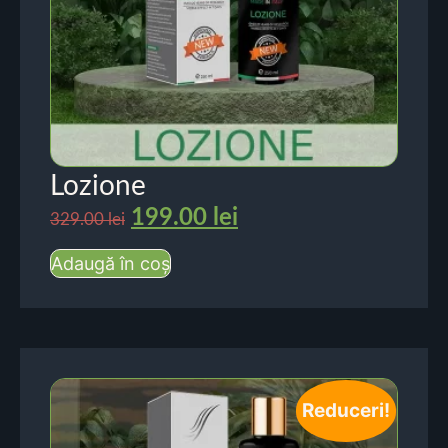
Lozione
199.00
lei
329.00
lei
Adaugă în coș
Reduceri!