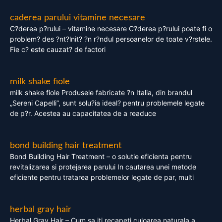
caderea parului vitamine necesare
C?derea p?rului – vitamine necesare C?derea p?rului poate fi o
problem? des ?nt?lnit? ?n r?ndul persoanelor de toate v?rstele.
Fie c? este cauzat? de factori
milk shake fiole
milk shake fiole Produsele fabricate ?n Italia, din brandul
„Sereni Capelli”, sunt solu?ia ideal? pentru problemele legate
de p?r. Acestea au capacitatea de a readuce
bond building hair treatment
Bond Building Hair Treatment – o solutie eficienta pentru
revitalizarea si protejarea parului In cautarea unei metode
eficiente pentru tratarea problemelor legate de par, multi
herbal gray hair
Herbal Gray Hair – Cum sa iti recapeti culoarea naturala a