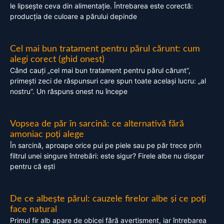
le lipsește ceva din alimentație. Întrebarea este corectă:
producția de culoare a părului depinde
Cel mai bun tratament pentru părul cărunt: cum
alegi corect (ghid onest)
Când cauți „cel mai bun tratament pentru părul cărunt”,
primești zeci de răspunsuri care spun toate același lucru: „al
nostru”. Un răspuns onest nu începe
Vopsea de păr în sarcină: ce alternativă fără
amoniac poți alege
În sarcină, aproape orice pui pe piele sau pe păr trece prin
filtrul unei singure întrebări: este sigur? Firele albe nu dispar
pentru că ești
De ce albește părul: cauzele firelor albe și ce poți
face natural
Primul fir alb apare de obicei fără avertisment, iar întrebarea