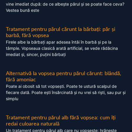
vine imediat după: de ce albește părul și se poate face ceva?
Vestea bună este
Tratament pentru părul cărunt la bărbați: păr și
barbă, fără vopsea
Firele albe la bărbați apar adesea întâi în barbă și pe la
tâmple. Vopseaua clasică arată artificial, se vede rădăcina
imediat și, sincer, puțini bărbați
Alternativă la vopsea pentru părul cărunt: blândă,
fără amoniac
Poate ai obosit să tot vopsești. Poate te ustură scalpul de
fiecare dată. Poate ești însărcinată și nu vrei să riști, sau pur și
simplu
Tratament pentru părul alb fără vopsea: cum îți
redai culoarea naturală
Un tratament pentru părul alb care nu vopsește: hrănește