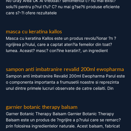
No Gray Area UK Ai vreodat? sentimentul c? nu mai exist?
solu?ii pentru p?rul t?u? C? nu mai g?se?ti produse eficiente
care s?-?i ofere rezultatele
masca cu keratina kallos
Masca cu keratina Kallos este un produs revolu?ionar ?n ?
ngrijirea p?rului, care a captat aten?ia femeilor din toat?
lumea. Aceast? masc? con?ine keratin?, un ingredient
sampon anti imbatranire revalid 200ml ewopharma
Sampon anti imbatranire Revalid 200ml Ewopharma Parul este
o componenta importanta a frumusetii noastre si reprezinta
unul dintre primele lucruri observate de catre ceilalti. Din
garnier botanic therapy balsam
Garner Botanic Therapy Balsam Garnier Botanic Therapy
Balsam este un produs de ?ngrijire a p?rului care se remarc?
prin folosirea ingredientelor naturale. Acest balsam, fabricat