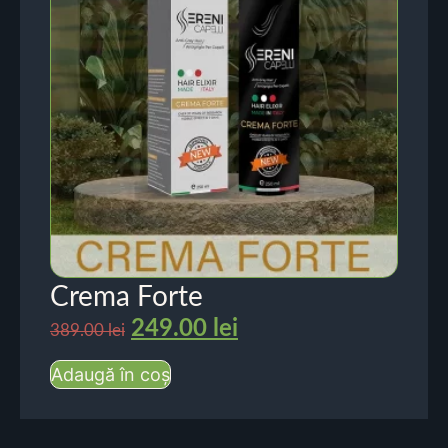
Crema Forte
249.00
lei
389.00
lei
Adaugă în coș