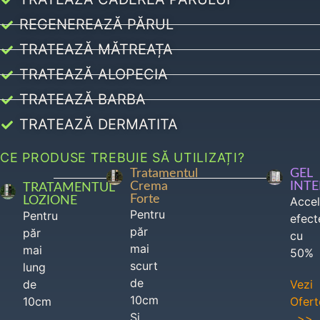
REGENEREAZĂ PĂRUL
TRATEAZĂ MĂTREAȚA
TRATEAZĂ ALOPECIA
TRATEAZĂ BARBA
TRATEAZĂ DERMATITA
CE PRODUSE TREBUIE SĂ UTILIZAȚI?
Tratamentul
GEL
Crema
INT
TRATAMENTUL
Forte
LOZIONE
Acce
Pentru
Pentru
efect
păr
păr
cu
mai
mai
50%
scurt
lung
de
de
Vezi
10cm
10cm
Ofert
Si
>>