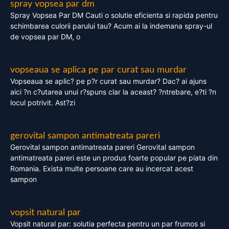
spray vopsea par dm
Spray Vopsea Par DM Cauti o solutie eficienta si rapida pentru
schimbarea culorii parului tau? Acum ai la indemana spray-ul
de vopsea par DM, o
vopseaua se aplica pe par curat sau murdar
Vopseaua se aplic? pe p?r curat sau murdar? Dac? ai ajuns
aici ?n c?utarea unui r?spuns clar la aceast? ?ntrebare, e?ti ?n
locul potrivit. Ast?zi
gerovital sampon antimatreata pareri
Gerovital sampon antimatreata pareri Gerovital sampon
antimatreata pareri este un produs foarte popular pe piata din
Romania. Exista multe persoane care au incercat acest
sampon
vopsit natural par
Vopsit natural par: solutia perfecta pentru un par frumos si