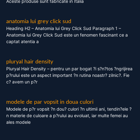
Aceste produse sunt fabricate in Italia
anatomia lui grey click sud
Heading H2 – Anatomia lui Grey Click Sud Paragraph 1 –
Anatomia lui Grey Click Sud este un fenomen fascinant ce a
captat atentia a
pluryal hair density
Pluryal Hair Density – pentru un par bogat ?i s?n?tos ?ngrijirea
p?rului este un aspect important ?n rutina noastr? zilnic?. Fie
c? avem un p?r
modele de par vopsit in doua culori
Modele de p?r vopsit ?n dou? culori ?n ultimii ani, tendin?ele ?
n materie de culoare a p?rului au evoluat, iar multe femei au
ales modele