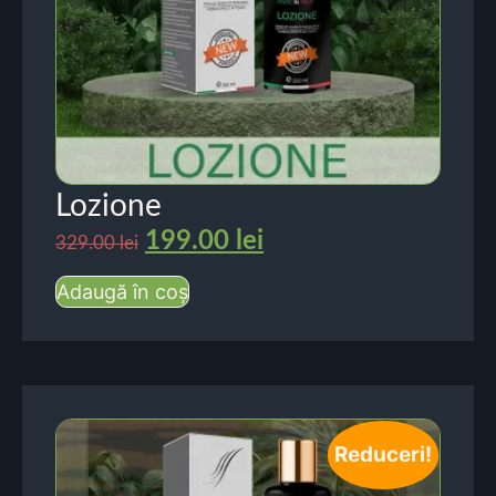
Lozione
199.00
lei
329.00
lei
Adaugă în coș
Reduceri!