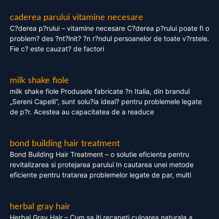
caderea parului vitamine necesare
C?derea p?rului – vitamine necesare C?derea p?rului poate fi o
problem? des ?nt?lnit? ?n r?ndul persoanelor de toate v?rstele.
Fie c? este cauzat? de factori
milk shake fiole
milk shake fiole Produsele fabricate ?n Italia, din brandul
„Sereni Capelli”, sunt solu?ia ideal? pentru problemele legate
de p?r. Acestea au capacitatea de a readuce
bond building hair treatment
Bond Building Hair Treatment – o solutie eficienta pentru
revitalizarea si protejarea parului In cautarea unei metode
eficiente pentru tratarea problemelor legate de par, multi
herbal gray hair
Herbal Gray Hair – Cum sa iti recapeti culoarea naturala a