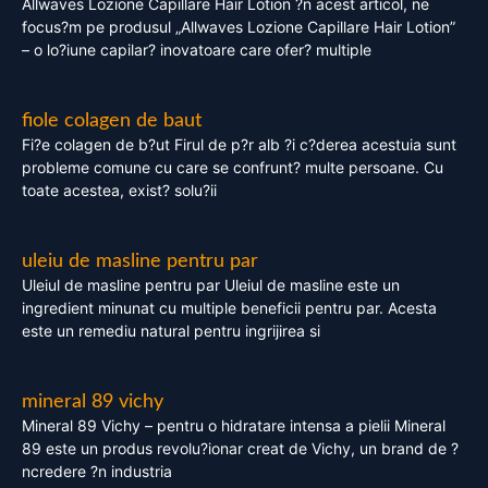
Allwaves Lozione Capillare Hair Lotion ?n acest articol, ne
focus?m pe produsul „Allwaves Lozione Capillare Hair Lotion”
– o lo?iune capilar? inovatoare care ofer? multiple
fiole colagen de baut
Fi?e colagen de b?ut Firul de p?r alb ?i c?derea acestuia sunt
probleme comune cu care se confrunt? multe persoane. Cu
toate acestea, exist? solu?ii
uleiu de masline pentru par
Uleiul de masline pentru par Uleiul de masline este un
ingredient minunat cu multiple beneficii pentru par. Acesta
este un remediu natural pentru ingrijirea si
mineral 89 vichy
Mineral 89 Vichy – pentru o hidratare intensa a pielii Mineral
89 este un produs revolu?ionar creat de Vichy, un brand de ?
ncredere ?n industria