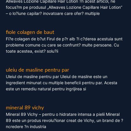
Allwaves Lozione Capillare Hair Lotion ?n acest articol, ne
focus?m pe produsul „Allwaves Lozione Capillare Hair Lotion”
– o lo?iune capilar? inovatoare care ofer? multiple
fiole colagen de baut
Fi?e colagen de b?ut Firul de p?r alb ?i c?derea acestuia sunt
probleme comune cu care se confrunt? multe persoane. Cu
toate acestea, exist? solu?ii
uleiu de masline pentru par
Uleiul de masline pentru par Uleiul de masline este un
ingredient minunat cu multiple beneficii pentru par. Acesta
este un remediu natural pentru ingrijirea si
mineral 89 vichy
Mineral 89 Vichy – pentru o hidratare intensa a pielii Mineral
89 este un produs revolu?ionar creat de Vichy, un brand de ?
ncredere ?n industria