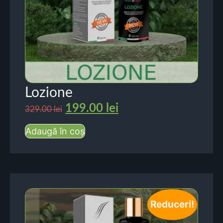
Lozione
199.00
lei
329.00
lei
Adaugă în coș
Reduceri!