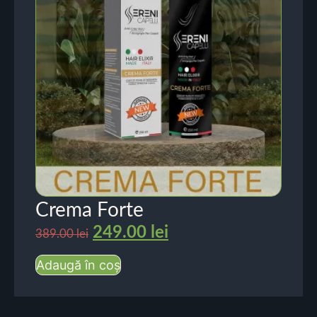
Crema Forte
249.00
lei
389.00
lei
Adaugă în coș