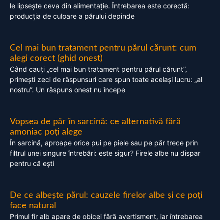
le lipsește ceva din alimentație. Întrebarea este corectă:
producția de culoare a părului depinde
Cel mai bun tratament pentru părul cărunt: cum
alegi corect (ghid onest)
Când cauți „cel mai bun tratament pentru părul cărunt”,
primești zeci de răspunsuri care spun toate același lucru: „al
nostru”. Un răspuns onest nu începe
Vopsea de păr în sarcină: ce alternativă fără
amoniac poți alege
În sarcină, aproape orice pui pe piele sau pe păr trece prin
filtrul unei singure întrebări: este sigur? Firele albe nu dispar
pentru că ești
De ce albește părul: cauzele firelor albe și ce poți
face natural
Primul fir alb apare de obicei fără avertisment, iar întrebarea