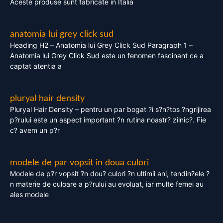
Aceste produse sunt fabricate in Italia
anatomia lui grey click sud
Heading H2 – Anatomia lui Grey Click Sud Paragraph 1 –
Anatomia lui Grey Click Sud este un fenomen fascinant ce a
captat atentia a
pluryal hair density
Pluryal Hair Density – pentru un par bogat ?i s?n?tos ?ngrijirea
p?rului este un aspect important ?n rutina noastr? zilnic?. Fie
c? avem un p?r
modele de par vopsit in doua culori
Modele de p?r vopsit ?n dou? culori ?n ultimii ani, tendin?ele ?
n materie de culoare a p?rului au evoluat, iar multe femei au
ales modele