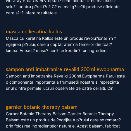
No Gray Area UK Ai vreodat? sentimentul c? nu mai exist?
solu?ii pentru p?rul t?u? C? nu mai g?se?ti produse eficiente
care s?-?i ofere rezultatele
masca cu keratina kallos
Masca cu keratina Kallos este un produs revolu?ionar ?n ?
ngrijirea p?rului, care a captat aten?ia femeilor din toat?
lumea. Aceast? masc? con?ine keratin?, un ingredient
sampon anti imbatranire revalid 200ml ewopharma
Sampon anti imbatranire Revalid 200ml Ewopharma Parul este
o componenta importanta a frumusetii noastre si reprezinta
unul dintre primele lucruri observate de catre ceilalti. Din
garnier botanic therapy balsam
Garner Botanic Therapy Balsam Garnier Botanic Therapy
Balsam este un produs de ?ngrijire a p?rului care se remarc?
prin folosirea ingredientelor naturale. Acest balsam, fabricat