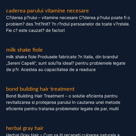
caderea parului vitamine necesare
C?derea p?rului – vitamine necesare C?derea p?rului poate fi o
problem? des ?nt?lnit? ?n r?ndul persoanelor de toate v?rstele.
Fie c? este cauzat? de factori
milk shake fiole
milk shake fiole Produsele fabricate ?n Italia, din brandul
„Sereni Capelli”, sunt solu?ia ideal? pentru problemele legate
de p?r. Acestea au capacitatea de a readuce
bond building hair treatment
Bond Building Hair Treatment – o solutie eficienta pentru
revitalizarea si protejarea parului In cautarea unei metode
eficiente pentru tratarea problemelor legate de par, multi
herbal gray hair
Herbal Gray Hair – Cum sa iti recapeti culoarea naturala a