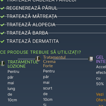
REGENEREAZĂ PĂRUL
TRATEAZĂ MĂTREAȚA
TRATEAZĂ ALOPECIA
TRATEAZĂ BARBA
TRATEAZĂ DERMATITA
CE PRODUSE TREBUIE SĂ UTILIZAȚI?
Tratamentul
GEL
Crema
INT
TRATAMENTUL
Forte
LOZIONE
Acce
Pentru
Pentru
efect
păr
păr
cu
mai
mai
50%
scurt
lung
de
de
Vezi
10cm
10cm
Ofert
Si
>>