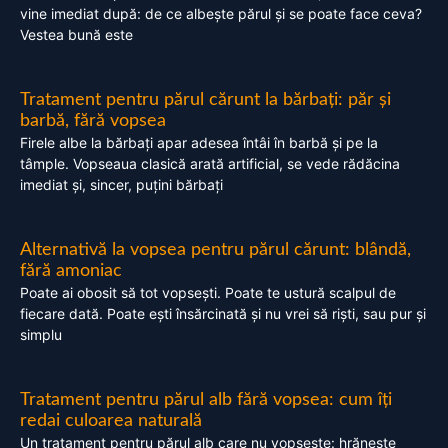
vine imediat după: de ce albește părul și se poate face ceva?
Vestea bună este
Tratament pentru părul cărunt la bărbați: păr și
barbă, fără vopsea
Firele albe la bărbați apar adesea întâi în barbă și pe la
tâmple. Vopseaua clasică arată artificial, se vede rădăcina
imediat și, sincer, puțini bărbați
Alternativă la vopsea pentru părul cărunt: blândă,
fără amoniac
Poate ai obosit să tot vopsești. Poate te ustură scalpul de
fiecare dată. Poate ești însărcinată și nu vrei să riști, sau pur și
simplu
Tratament pentru părul alb fără vopsea: cum îți
redai culoarea naturală
Un tratament pentru părul alb care nu vopsește: hrănește