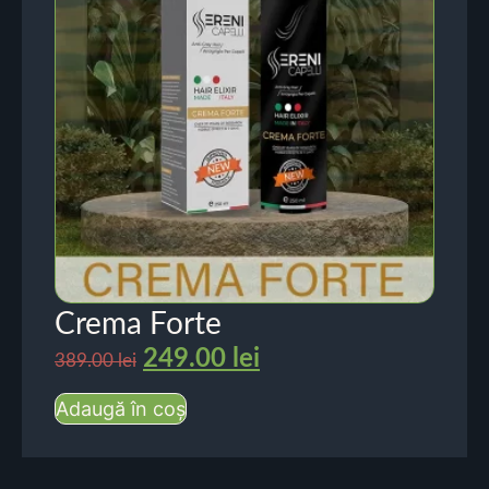
Crema Forte
249.00
lei
389.00
lei
Adaugă în coș