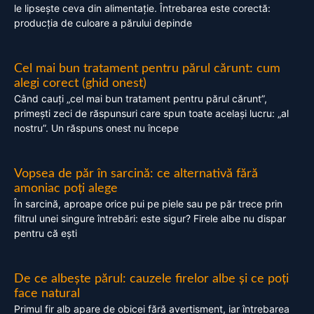
le lipsește ceva din alimentație. Întrebarea este corectă:
producția de culoare a părului depinde
Cel mai bun tratament pentru părul cărunt: cum
alegi corect (ghid onest)
Când cauți „cel mai bun tratament pentru părul cărunt”,
primești zeci de răspunsuri care spun toate același lucru: „al
nostru”. Un răspuns onest nu începe
Vopsea de păr în sarcină: ce alternativă fără
amoniac poți alege
În sarcină, aproape orice pui pe piele sau pe păr trece prin
filtrul unei singure întrebări: este sigur? Firele albe nu dispar
pentru că ești
De ce albește părul: cauzele firelor albe și ce poți
face natural
Primul fir alb apare de obicei fără avertisment, iar întrebarea