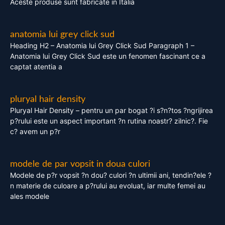
Aceste produse sunt fabricate in Italia
anatomia lui grey click sud
Heading H2 – Anatomia lui Grey Click Sud Paragraph 1 –
Anatomia lui Grey Click Sud este un fenomen fascinant ce a
captat atentia a
pluryal hair density
Pluryal Hair Density – pentru un par bogat ?i s?n?tos ?ngrijirea
p?rului este un aspect important ?n rutina noastr? zilnic?. Fie
c? avem un p?r
modele de par vopsit in doua culori
Modele de p?r vopsit ?n dou? culori ?n ultimii ani, tendin?ele ?
n materie de culoare a p?rului au evoluat, iar multe femei au
ales modele