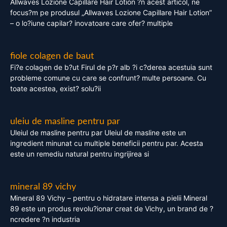
Allwaves Lozione Capillare Hair Lotion ?n acest articol, ne
focus?m pe produsul „Allwaves Lozione Capillare Hair Lotion”
– o lo?iune capilar? inovatoare care ofer? multiple
fiole colagen de baut
Fi?e colagen de b?ut Firul de p?r alb ?i c?derea acestuia sunt
probleme comune cu care se confrunt? multe persoane. Cu
toate acestea, exist? solu?ii
uleiu de masline pentru par
Uleiul de masline pentru par Uleiul de masline este un
ingredient minunat cu multiple beneficii pentru par. Acesta
este un remediu natural pentru ingrijirea si
mineral 89 vichy
Mineral 89 Vichy – pentru o hidratare intensa a pielii Mineral
89 este un produs revolu?ionar creat de Vichy, un brand de ?
ncredere ?n industria