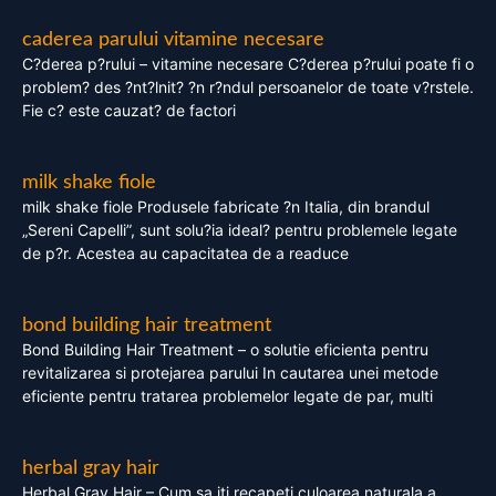
caderea parului vitamine necesare
C?derea p?rului – vitamine necesare C?derea p?rului poate fi o
problem? des ?nt?lnit? ?n r?ndul persoanelor de toate v?rstele.
Fie c? este cauzat? de factori
milk shake fiole
milk shake fiole Produsele fabricate ?n Italia, din brandul
„Sereni Capelli”, sunt solu?ia ideal? pentru problemele legate
de p?r. Acestea au capacitatea de a readuce
bond building hair treatment
Bond Building Hair Treatment – o solutie eficienta pentru
revitalizarea si protejarea parului In cautarea unei metode
eficiente pentru tratarea problemelor legate de par, multi
herbal gray hair
Herbal Gray Hair – Cum sa iti recapeti culoarea naturala a