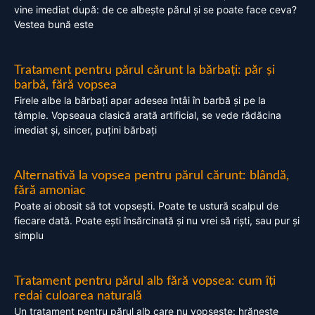
vine imediat după: de ce albește părul și se poate face ceva?
Vestea bună este
Tratament pentru părul cărunt la bărbați: păr și
barbă, fără vopsea
Firele albe la bărbați apar adesea întâi în barbă și pe la
tâmple. Vopseaua clasică arată artificial, se vede rădăcina
imediat și, sincer, puțini bărbați
Alternativă la vopsea pentru părul cărunt: blândă,
fără amoniac
Poate ai obosit să tot vopsești. Poate te ustură scalpul de
fiecare dată. Poate ești însărcinată și nu vrei să riști, sau pur și
simplu
Tratament pentru părul alb fără vopsea: cum îți
redai culoarea naturală
Un tratament pentru părul alb care nu vopsește: hrănește