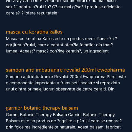
No Gray Area UK Ai vreodat? sentimentul c? nu mai exist?
solu?ii pentru p?rul t?u? C? nu mai g?se?ti produse eficiente
care s?-?i ofere rezultatele
masca cu keratina kallos
Masca cu keratina Kallos este un produs revolu?ionar ?n ?
ngrijirea p?rului, care a captat aten?ia femeilor din toat?
lumea. Aceast? masc? con?ine keratin?, un ingredient
sampon anti imbatranire revalid 200ml ewopharma
Sampon anti imbatranire Revalid 200ml Ewopharma Parul este
o componenta importanta a frumusetii noastre si reprezinta
unul dintre primele lucruri observate de catre ceilalti. Din
garnier botanic therapy balsam
Garner Botanic Therapy Balsam Garnier Botanic Therapy
Balsam este un produs de ?ngrijire a p?rului care se remarc?
prin folosirea ingredientelor naturale. Acest balsam, fabricat