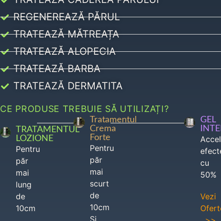
REGENEREAZĂ PĂRUL
TRATEAZĂ MĂTREAȚA
TRATEAZĂ ALOPECIA
TRATEAZĂ BARBA
TRATEAZĂ DERMATITA
CE PRODUSE TREBUIE SĂ UTILIZAȚI?
Tratamentul
GEL
Crema
INT
TRATAMENTUL
Forte
LOZIONE
Acce
Pentru
Pentru
efect
păr
păr
cu
mai
mai
50%
scurt
lung
de
de
Vezi
10cm
10cm
Ofert
Si
>>