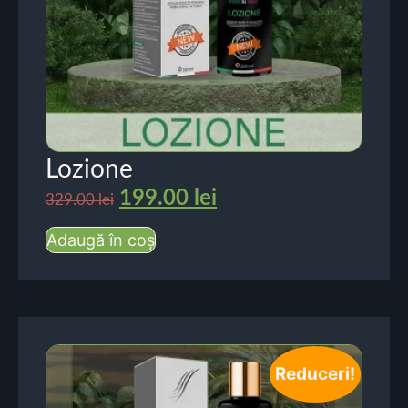
Lozione
199.00
lei
329.00
lei
Adaugă în coș
Reduceri!