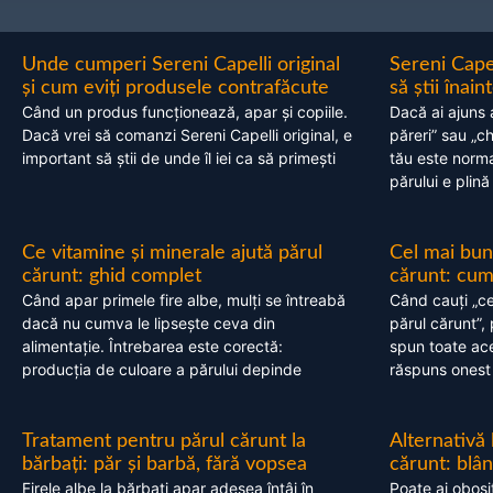
Unde cumperi Sereni Capelli original
Sereni Cape
și cum eviți produsele contrafăcute
să știi înai
Când un produs funcționează, apar și copiile.
Dacă ai ajuns 
Dacă vrei să comanzi Sereni Capelli original, e
păreri” sau „c
important să știi de unde îl iei ca să primești
tău este normal
părului e plină
Ce vitamine și minerale ajută părul
Cel mai bun
cărunt: ghid complet
cărunt: cum 
Când apar primele fire albe, mulți se întreabă
Când cauți „ce
dacă nu cumva le lipsește ceva din
părul cărunt”,
alimentație. Întrebarea este corectă:
spun toate acel
producția de culoare a părului depinde
răspuns onest
Tratament pentru părul cărunt la
Alternativă
bărbați: păr și barbă, fără vopsea
cărunt: blâ
Firele albe la bărbați apar adesea întâi în
Poate ai obosi