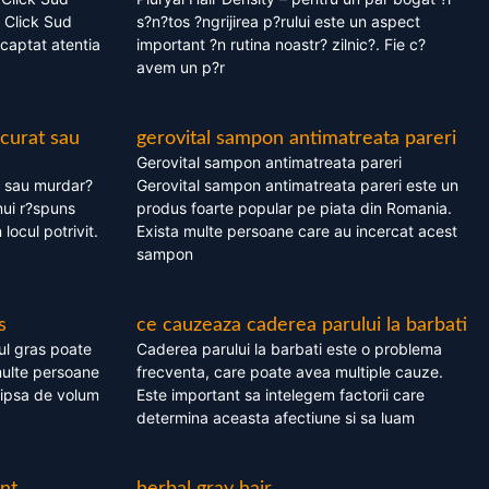
 Click Sud
s?n?tos ?ngrijirea p?rului este un aspect
captat atentia
important ?n rutina noastr? zilnic?. Fie c?
avem un p?r
 curat sau
gerovital sampon antimatreata pareri
Gerovital sampon antimatreata pareri
t sau murdar?
Gerovital sampon antimatreata pareri este un
nui r?spuns
produs foarte popular pe piata din Romania.
 locul potrivit.
Exista multe persoane care au incercat acest
sampon
s
ce cauzeaza caderea parului la barbati
ul gras poate
Caderea parului la barbati este o problema
multe persoane
frecventa, care poate avea multiple cauze.
 lipsa de volum
Este important sa intelegem factorii care
determina aceasta afectiune si sa luam