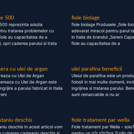
le 500
fiole biolage
 500 reprezinta solutia
fiole biolage Produsele „fiole bi
tru tratarea problemelor cu
adevarat miracol pentru parul t
fiole au capacitatea de a
in Italia de brandul „Sereni Capel
, opri caderea parului si trata
fiole au capacitatea de a
ra cu ulei de argan
ulei parafina beneficii
eaza cu Ulei de Argan
Uleiul de parafina este un produs
reaza cu Ulei de Argan este
folosit in mai multe domenii, incl
grijire a parului fabricat in Italia
ingrijirea si tratarea parului. Bene
reni
sunt remarcabile si nu ar
staniu deschis
fiole tratament par wella
niu deschis In acest articol vom
Fiole tratament par Wella – solu?
 culoarea casteaniu deschis si
pentru un p?r s?n?tos ?i plin de 