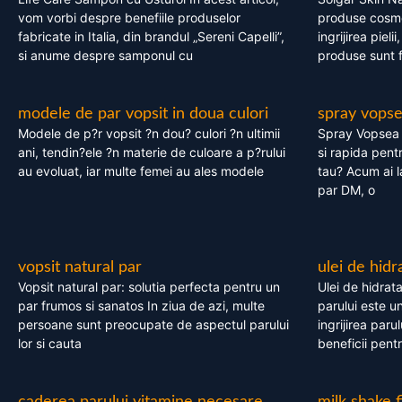
vom vorbi despre benefiile produselor
produse cosme
fabricate in Italia, din brandul „Sereni Capelli”,
ingrijirea pieli
si anume despre samponul cu
produse sunt fa
modele de par vopsit in doua culori
spray vops
Modele de p?r vopsit ?n dou? culori ?n ultimii
Spray Vopsea P
ani, tendin?ele ?n materie de culoare a p?rului
si rapida pent
au evoluat, iar multe femei au ales modele
tau? Acum ai 
par DM, o
vopsit natural par
ulei de hidr
Vopsit natural par: solutia perfecta pentru un
Ulei de hidrata
par frumos si sanatos In ziua de azi, multe
parului este un
persoane sunt preocupate de aspectul parului
ingrijirea paru
lor si cauta
beneficii pent