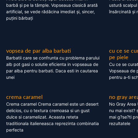
barbă și pe la tâmple. Vopseaua clasică arată
ustură scalpul
artificial, se vede rădăcina imediat și, sincer,
însărcinată și 
puțini bărbați
vopsea de par alba barbati
cu ce se cu
pe piele
Barbatii care se confrunta cu problema parului
alb pot gasi o solutie eficienta in vopseaua de
Cu ce se cura
par alba pentru barbati. Daca esti in cautarea
Vopseaua de p
unei
pentru a-ti sc
crema caramel
no gray are
Crema caramel Crema caramel este un desert
No Gray Area 
delicios, cu o textura cremoasa si un gust
nu mai exist? s
dulce si caramelizat. Aceasta reteta
mai g?se?ti pr
traditionala italieneasca reprezinta combinatia
rezultatele
perfecta