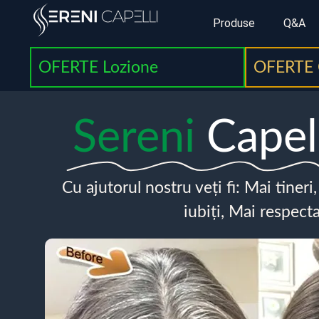
Produse
Q&A
OFERTE Lozione
OFERTE 
Sereni
Capel
Cu ajutorul nostru veți fi: Mai tineri
iubiți, Mai respecta