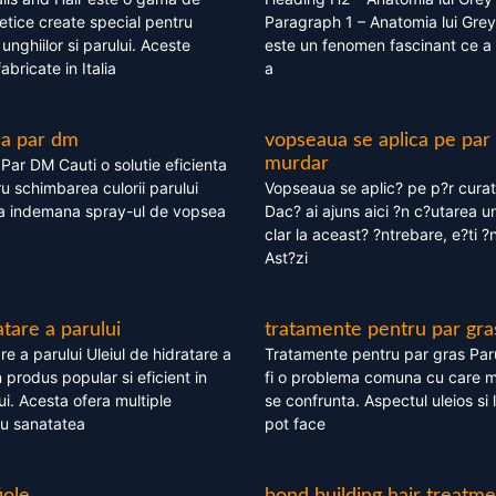
tice create special pentru
Paragraph 1 – Anatomia lui Grey
i, unghiilor si parului. Aceste
este un fenomen fascinant ce a 
bricate in Italia
a
ea par dm
vopseaua se aplica pe par
murdar
ar DM Cauti o solutie eficienta
ru schimbarea culorii parului
Vopseaua se aplic? pe p?r cura
la indemana spray-ul de vopsea
Dac? ai ajuns aici ?n c?utarea u
clar la aceast? ?ntrebare, e?ti ?n
Ast?zi
atare a parului
tratamente pentru par gra
re a parului Uleiul de hidratare a
Tratamente pentru par gras Par
 produs popular si eficient in
fi o problema comuna cu care 
lui. Acesta ofera multiple
se confrunta. Aspectul uleios si
ru sanatatea
pot face