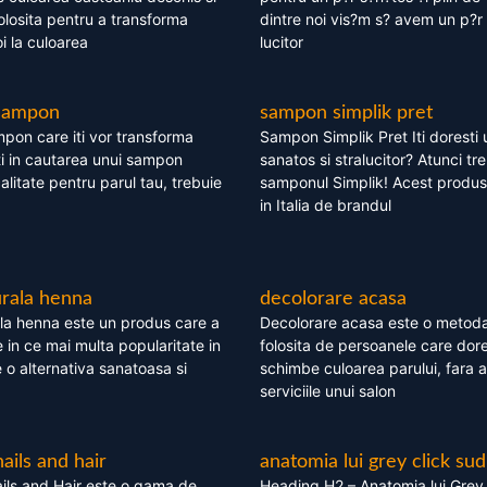
olosita pentru a transforma
dintre noi vis?m s? avem un p?r 
i la culoarea
lucitor
 sampon
sampon simplik pret
mpon care iti vor transforma
Sampon Simplik Pret Iti doresti 
i in cautarea unui sampon
sanatos si stralucitor? Atunci tr
calitate pentru parul tau, trebuie
samponul Simplik! Acest produs 
in Italia de brandul
rala henna
decolorare acasa
la henna este un produs care a
Decolorare acasa este o metoda
e in ce mai multa popularitate in
folosita de persoanele care dore
te o alternativa sanatoasa si
schimbe culoarea parului, fara a
serviciile unui salon
nails and hair
anatomia lui grey click sud
ils and Hair este o gama de
Heading H2 – Anatomia lui Grey