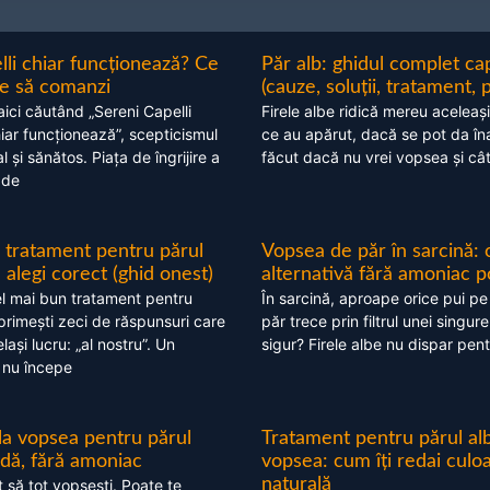
lli chiar funcționează? Ce
Păr alb: ghidul complet c
nte să comanzi
(cauze, soluții, tratament, 
aici căutând „Sereni Capelli
Firele albe ridică mereu aceleași
hiar funcționează”, scepticismul
ce au apărut, dacă se pot da în
 și sănătos. Piața de îngrijire a
făcut dacă nu vrei vopsea și câ
 de
 tratament pentru părul
Vopsea de păr în sarcină: 
alegi corect (ghid onest)
alternativă fără amoniac p
l mai bun tratament pentru
În sarcină, aproape orice pui pe
 primești zeci de răspunsuri care
păr trece prin filtrul unei singure
ași lucru: „al nostru”. Un
sigur? Firele albe nu dispar pent
 nu începe
 la vopsea pentru părul
Tratament pentru părul alb
ndă, fără amoniac
vopsea: cum îți redai culo
naturală
t să tot vopsești. Poate te