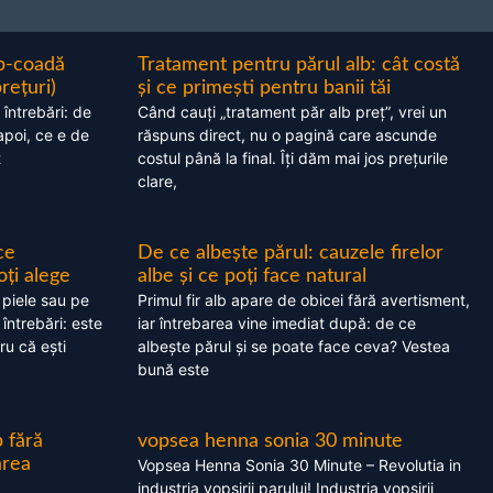
ap-coadă
Tratament pentru părul alb: cât costă
prețuri)
și ce primești pentru banii tăi
 întrebări: de
Când cauți „tratament păr alb preț”, vrei un
apoi, ce e de
răspuns direct, nu o pagină care ascunde
t
costul până la final. Îți dăm mai jos prețurile
clare,
ce
De ce albește părul: cauzele firelor
oți alege
albe și ce poți face natural
 piele sau pe
Primul fir alb apare de obicei fără avertisment,
 întrebări: este
iar întrebarea vine imediat după: de ce
ru că ești
albește părul și se poate face ceva? Vestea
bună este
 fără
vopsea henna sonia 30 minute
area
Vopsea Henna Sonia 30 Minute – Revolutia in
industria vopsirii parului! Industria vopsirii