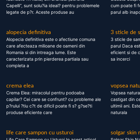
Capelli”, sunt solu?ia ideal? pentru problemele
cum poate fi f
legate de p?r. Aceste produse au
parul alb inapo
alopecia definitiva
3 sticle de
Alopecia definitiva este o afectiune comuna
3 sticle de sa
care afecteaza milioane de oameni din
parul Daca est
Romania si din intreaga lume. Este
eficient si de 
caracterizata prin pierderea partiala sau
sa incerci
completa a
crema elea
vopsea natu
Crema Elea: miracolul pentru podoaba
Vopsea natura
capilar? Cei care se confrunt? cu probleme ale
castigat din c
p?rului ?tiu c?t de dificil poate fi s? g?se?ti
ultimii ani. Es
produse eficiente care
naturala
life care sampon cu usturoi
solgar skin 
Life Care Sampon cu Usturoi In acest articol,
Solgar Skin Na