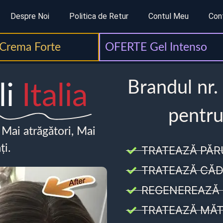
Despre Noi
Politica de Retur
Contul Meu
Con
Crema Forte
OFERTE Gel Intenso
Brandul nr.
li
Italia
pentru
, Mai atrăgători, Mai
ți.
TRATEAZĂ PĂR
TRATEAZĂ CĂD
REGENEREAZĂ 
TRATEAZĂ MĂT