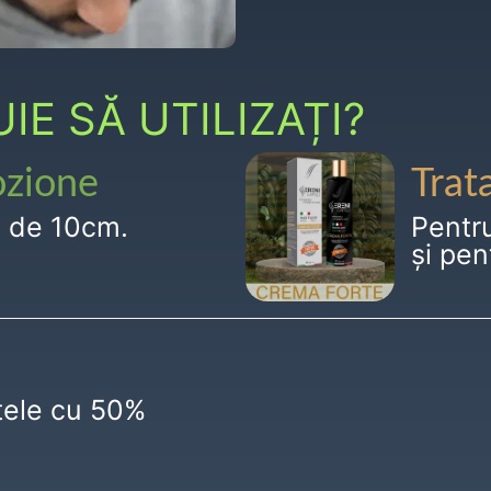
E SĂ UTILIZAȚI?
ozione
Trat
g de 10cm.
Pentr
și pen
ctele cu 50%