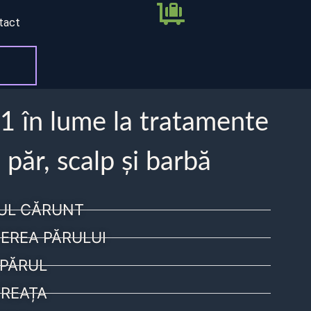
tact
 1 în lume la tratamente
 păr, scalp și barbă
UL CĂRUNT
EREA PĂRULUI
PĂRUL
REAȚA