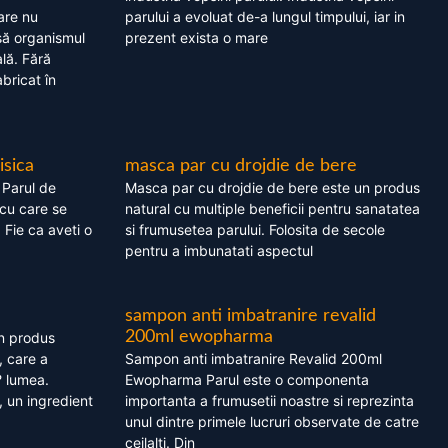
are nu
parului a evoluat de-a lungul timpului, iar in
asă organismul
prezent exista o mare
lă. Fără
bricat în
isica
masca par cu drojdie de bere
 Parul de
Masca par cu drojdie de bere este un produs
cu care se
natural cu multiple beneficii pentru sanatatea
. Fie ca aveti o
si frumusetea parului. Folosita de secole
pentru a imbunatati aspectul
sampon anti imbatranire revalid
200ml ewopharma
un produs
, care a
Sampon anti imbatranire Revalid 200ml
? lumea.
Ewopharma Parul este o componenta
 un ingredient
importanta a frumusetii noastre si reprezinta
unul dintre primele lucruri observate de catre
ceilalti. Din