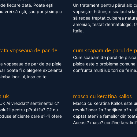
 de fiecare dată. Poate ești
Un tratament pentru părul alb c
nu vrei să riști, sau pur și simplu
vopsește: hrănește scalpul și l
să redea treptat culoarea natura
amoniac, testat dermatologic, fa
Italia.
rata vopseaua de par de
cum scapam de parul de p
Cum scapam de parul de pisica
ta vopseaua de par de pe piele
pisica este o problema comuna 
ar poate fi o alegere excelenta
confrunta multi iubitori de feline
himba look-ul, insa ce te
a uk
masca cu keratina kallos
UK Ai vreodat? sentimentul c?
Masca cu keratina Kallos este 
olu?ii pentru p?rul t?u? C? nu
revolu?ionar ?n ?ngrijirea p?rului
oduse eficiente care s?-?i ofere
captat aten?ia femeilor din toat
Aceast? masc? con?ine keratin?,