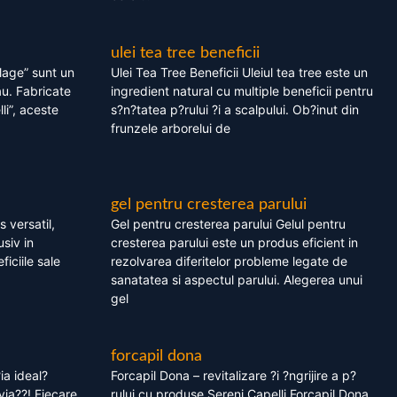
ulei tea tree beneficii
olage” sunt un
Ulei Tea Tree Beneficii Uleiul tea tree este un
au. Fabricate
ingredient natural cu multiple beneficii pentru
li”, aceste
s?n?tatea p?rului ?i a scalpului. Ob?inut din
frunzele arborelui de
gel pentru cresterea parului
 versatil,
Gel pentru cresterea parului Gelul pentru
usiv in
cresterea parului este un produs eficient in
ficiile sale
rezolvarea diferitelor probleme legate de
sanatatea si aspectul parului. Alegerea unui
gel
forcapil dona
ia ideal?
Forcapil Dona – revitalizare ?i ?ngrijire a p?
via??! Fiecare
rului cu produse Sereni Capelli Forcapil Dona