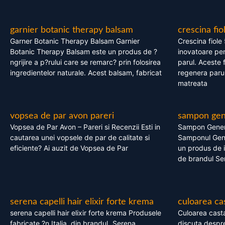
garnier botanic therapy balsam
crescina fio
Garner Botanic Therapy Balsam Garnier
Crescina fiole
Botanic Therapy Balsam este un produs de ?
inovatoare pen
ngrijire a p?rului care se remarc? prin folosirea
parul. Aceste 
ingredientelor naturale. Acest balsam, fabricat
regenera parul
matreata
vopsea de par avon pareri
sampon gene
Vopsea de Par Avon – Pareri si Recenzii Esti in
Sampon Gener
cautarea unei vopsele de par de calitate si
Samponul Gene
eficiente? Ai auzit de Vopsea de Par
un produs de in
de brandul Se
serena capelli hair elixir forte krema
culoarea ca
serena capelli hair elixir forte krema Produsele
Culoarea casta
fabricate ?n Italia, din brandul „Serena
discuta despre