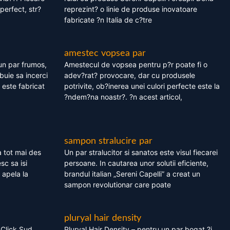
perfect, str?
reprezint? o linie de produse inovatoare
fabricate ?n Italia de c?tre
amestec vopsea par
un par frumos,
Amestecul de vopsea pentru p?r poate fi o
ebuie sa incerci
adev?rat? provocare, dar cu produsele
este fabricat
potrivite, ob?inerea unei culori perfecte este la
?ndem?na noastr?. ?n acest articol,
sampon stralucire par
 tot mai des
Un par stralucitor si sanatos este visul fiecarei
sc sa isi
persoane. In cautarea unor solutii eficiente,
 apela la
brandul italian „Sereni Capelli” a creat un
sampon revolutionar care poate
pluryal hair density
 Click Sud
Pluryal Hair Density – pentru un par bogat ?i