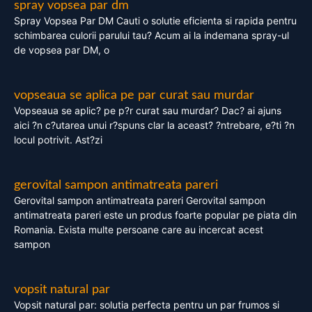
spray vopsea par dm
Spray Vopsea Par DM Cauti o solutie eficienta si rapida pentru
schimbarea culorii parului tau? Acum ai la indemana spray-ul
de vopsea par DM, o
vopseaua se aplica pe par curat sau murdar
Vopseaua se aplic? pe p?r curat sau murdar? Dac? ai ajuns
aici ?n c?utarea unui r?spuns clar la aceast? ?ntrebare, e?ti ?n
locul potrivit. Ast?zi
gerovital sampon antimatreata pareri
Gerovital sampon antimatreata pareri Gerovital sampon
antimatreata pareri este un produs foarte popular pe piata din
Romania. Exista multe persoane care au incercat acest
sampon
vopsit natural par
Vopsit natural par: solutia perfecta pentru un par frumos si