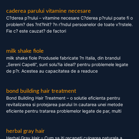
caderea parului vitamine necesare
C?derea p?rului – vitamine necesare C?derea p?rului poate fi o
problem? des ?nt?lnit? ?n r?ndul persoanelor de toate v?rstele.
Fie c? este cauzat? de factori
milk shake fiole
milk shake fiole Produsele fabricate ?n Italia, din brandul
„Sereni Capelli”, sunt solu?ia ideal? pentru problemele legate
de p?r. Acestea au capacitatea de a readuce
bond building hair treatment
Bond Building Hair Treatment – o solutie eficienta pentru
revitalizarea si protejarea parului In cautarea unei metode
eficiente pentru tratarea problemelor legate de par, multi
herbal gray hair
Herbal Gray Hair – Cum sa iti recapeti culoarea naturala a