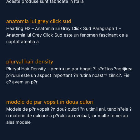
Aceste produse sunt fabricate in Italia
anatomia lui grey click sud
Heading H2 – Anatomia lui Grey Click Sud Paragraph 1 –
Anatomia lui Grey Click Sud este un fenomen fascinant ce a
captat atentia a
pluryal hair density
Pluryal Hair Density – pentru un par bogat ?i s?n?tos ?ngrijirea
p?rului este un aspect important ?n rutina noastr? zilnic?. Fie
c? avem un p?r
modele de par vopsit in doua culori
Modele de p?r vopsit ?n dou? culori ?n ultimii ani, tendin?ele ?
n materie de culoare a p?rului au evoluat, iar multe femei au
ales modele