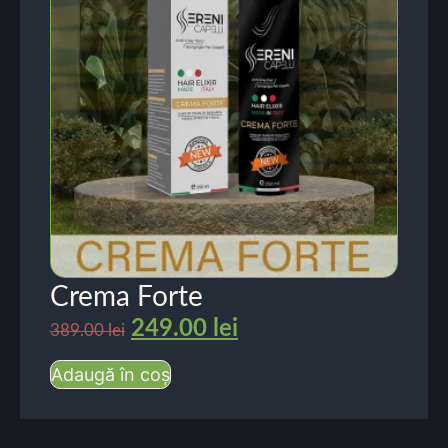
Crema Forte
249.00
lei
389.00
lei
Adaugă în coș