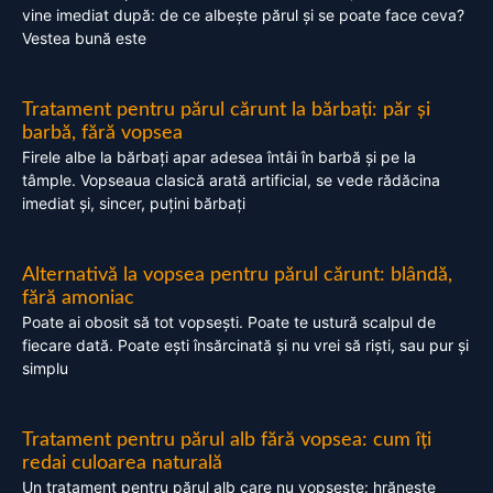
vine imediat după: de ce albește părul și se poate face ceva?
Vestea bună este
Tratament pentru părul cărunt la bărbați: păr și
barbă, fără vopsea
Firele albe la bărbați apar adesea întâi în barbă și pe la
tâmple. Vopseaua clasică arată artificial, se vede rădăcina
imediat și, sincer, puțini bărbați
Alternativă la vopsea pentru părul cărunt: blândă,
fără amoniac
Poate ai obosit să tot vopsești. Poate te ustură scalpul de
fiecare dată. Poate ești însărcinată și nu vrei să riști, sau pur și
simplu
Tratament pentru părul alb fără vopsea: cum îți
redai culoarea naturală
Un tratament pentru părul alb care nu vopsește: hrănește