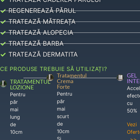
REGENEREAZĂ PĂRUL
TRATEAZĂ MĂTREAȚA
TRATEAZĂ ALOPECIA
TRATEAZĂ BARBA
TRATEAZĂ DERMATITA
CE PRODUSE TREBUIE SĂ UTILIZAȚI?
Tratamentul
GEL
Crema
INT
TRATAMENTUL
Forte
LOZIONE
Acce
Pentru
Pentru
efect
păr
păr
cu
mai
mai
50%
scurt
lung
de
de
Vezi
10cm
10cm
Ofert
Si
>>