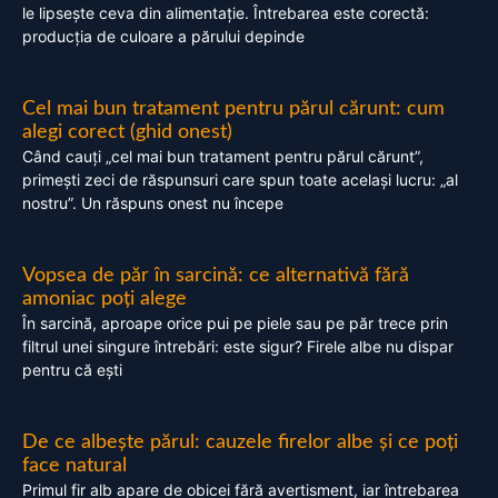
le lipsește ceva din alimentație. Întrebarea este corectă:
producția de culoare a părului depinde
Cel mai bun tratament pentru părul cărunt: cum
alegi corect (ghid onest)
Când cauți „cel mai bun tratament pentru părul cărunt”,
primești zeci de răspunsuri care spun toate același lucru: „al
nostru”. Un răspuns onest nu începe
Vopsea de păr în sarcină: ce alternativă fără
amoniac poți alege
În sarcină, aproape orice pui pe piele sau pe păr trece prin
filtrul unei singure întrebări: este sigur? Firele albe nu dispar
pentru că ești
De ce albește părul: cauzele firelor albe și ce poți
face natural
Primul fir alb apare de obicei fără avertisment, iar întrebarea