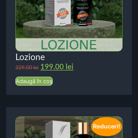
Lozione
199.00
lei
329.00
lei
Adaugă în coș
Reduceri!