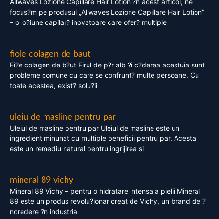
Allwaves Lozione Capillare Hair Lotion ?n acest articol, ne
focus?m pe produsul „Allwaves Lozione Capillare Hair Lotion”
– o lo?iune capilar? inovatoare care ofer? multiple
fiole colagen de baut
Fi?e colagen de b?ut Firul de p?r alb ?i c?derea acestuia sunt
probleme comune cu care se confrunt? multe persoane. Cu
toate acestea, exist? solu?ii
uleiu de masline pentru par
Uleiul de masline pentru par Uleiul de masline este un
ingredient minunat cu multiple beneficii pentru par. Acesta
este un remediu natural pentru ingrijirea si
mineral 89 vichy
Mineral 89 Vichy – pentru o hidratare intensa a pielii Mineral
89 este un produs revolu?ionar creat de Vichy, un brand de ?
ncredere ?n industria