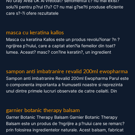
No Gray Area UK Ai vreodat? sentimentul c? nu mai exist?
solu?ii pentru p?rul t?u? C? nu mai g?se?ti produse eficiente
care s?-?i ofere rezultatele
masca cu keratina kallos
Masca cu keratina Kallos este un produs revolu?ionar ?n ?
ngrijirea p?rului, care a captat aten?ia femeilor din toat?
lumea. Aceast? masc? con?ine keratin?, un ingredient
sampon anti imbatranire revalid 200ml ewopharma
Sampon anti imbatranire Revalid 200ml Ewopharma Parul este
o componenta importanta a frumusetii noastre si reprezinta
unul dintre primele lucruri observate de catre ceilalti. Din
garnier botanic therapy balsam
Garner Botanic Therapy Balsam Garnier Botanic Therapy
Balsam este un produs de ?ngrijire a p?rului care se remarc?
prin folosirea ingredientelor naturale. Acest balsam, fabricat