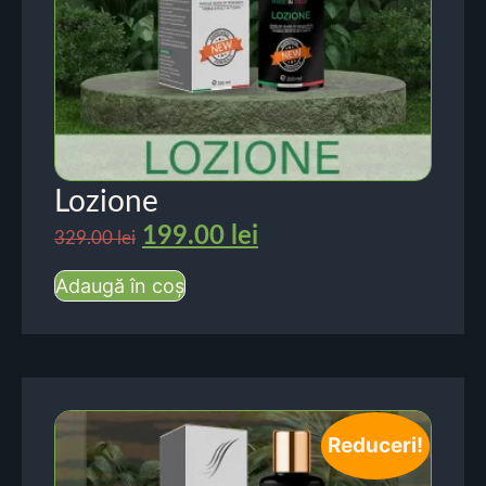
Lozione
199.00
lei
329.00
lei
Adaugă în coș
Reduceri!