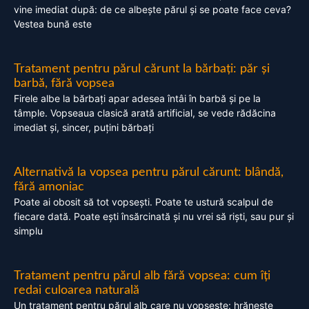
vine imediat după: de ce albește părul și se poate face ceva?
Vestea bună este
Tratament pentru părul cărunt la bărbați: păr și
barbă, fără vopsea
Firele albe la bărbați apar adesea întâi în barbă și pe la
tâmple. Vopseaua clasică arată artificial, se vede rădăcina
imediat și, sincer, puțini bărbați
Alternativă la vopsea pentru părul cărunt: blândă,
fără amoniac
Poate ai obosit să tot vopsești. Poate te ustură scalpul de
fiecare dată. Poate ești însărcinată și nu vrei să riști, sau pur și
simplu
Tratament pentru părul alb fără vopsea: cum îți
redai culoarea naturală
Un tratament pentru părul alb care nu vopsește: hrănește