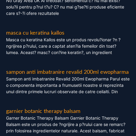
No Gray Area UK Ai vreodat? sentimentul c? nu mai exist?
solu?ii pentru p?rul t?u? C? nu mai g?se?ti produse eficiente
care s?-?i ofere rezultatele
masca cu keratina kallos
Masca cu keratina Kallos este un produs revolu?ionar ?n ?
ngrijirea p?rului, care a captat aten?ia femeilor din toat?
lumea. Aceast? masc? con?ine keratin?, un ingredient
sampon anti imbatranire revalid 200ml ewopharma
Sampon anti imbatranire Revalid 200ml Ewopharma Parul este
o componenta importanta a frumusetii noastre si reprezinta
unul dintre primele lucruri observate de catre ceilalti. Din
garnier botanic therapy balsam
Garner Botanic Therapy Balsam Garnier Botanic Therapy
Balsam este un produs de ?ngrijire a p?rului care se remarc?
prin folosirea ingredientelor naturale. Acest balsam, fabricat