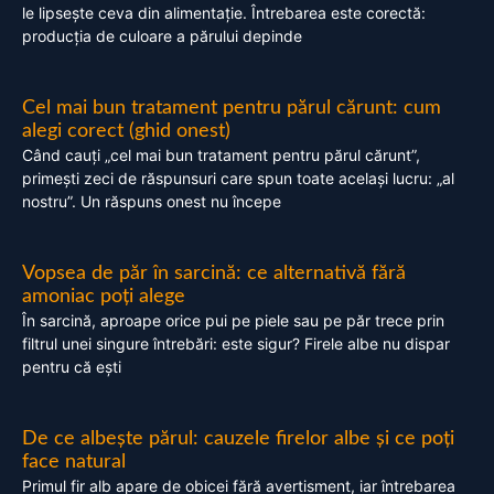
le lipsește ceva din alimentație. Întrebarea este corectă:
producția de culoare a părului depinde
Cel mai bun tratament pentru părul cărunt: cum
alegi corect (ghid onest)
Când cauți „cel mai bun tratament pentru părul cărunt”,
primești zeci de răspunsuri care spun toate același lucru: „al
nostru”. Un răspuns onest nu începe
Vopsea de păr în sarcină: ce alternativă fără
amoniac poți alege
În sarcină, aproape orice pui pe piele sau pe păr trece prin
filtrul unei singure întrebări: este sigur? Firele albe nu dispar
pentru că ești
De ce albește părul: cauzele firelor albe și ce poți
face natural
Primul fir alb apare de obicei fără avertisment, iar întrebarea