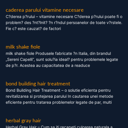
caderea parului vitamine necesare
C?derea p?rului – vitamine necesare C?derea p?rului poate fi o
problem? des ?nt?lnit? ?n r?ndul persoanelor de toate v?rstele.
Fie c? este cauzat? de factori
milk shake fiole
milk shake fiole Produsele fabricate ?n Italia, din brandul
„Sereni Capelli”, sunt solu?ia ideal? pentru problemele legate
de p?r. Acestea au capacitatea de a readuce
bond building hair treatment
Bond Building Hair Treatment – o solutie eficienta pentru
revitalizarea si protejarea parului In cautarea unei metode
eficiente pentru tratarea problemelor legate de par, multi
herbal gray hair
Herbal Gray Hair – Cum sa iti recapeti culoarea naturala a