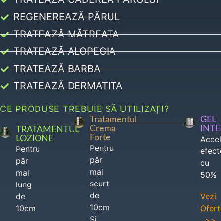
REGENEREAZĂ PĂRUL
TRATEAZĂ MĂTREAȚA
TRATEAZĂ ALOPECIA
TRATEAZĂ BARBA
TRATEAZĂ DERMATITA
CE PRODUSE TREBUIE SĂ UTILIZAȚI?
Tratamentul
GEL
Crema
INT
TRATAMENTUL
Forte
LOZIONE
Acce
Pentru
Pentru
efect
păr
păr
cu
mai
mai
50%
scurt
lung
de
de
Vezi
10cm
10cm
Ofert
Si
>>