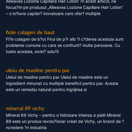
Allwaves Lozione Capillare Hair Lotion ?n acest articol, ne
focus?m pe produsul „Allwaves Lozione Capillare Hair Lotion”
– o lo?iune capilar? inovatoare care ofer? multiple
fiole colagen de baut
Fi?e colagen de b?ut Firul de p?r alb ?i c?derea acestuia sunt
probleme comune cu care se confrunt? multe persoane. Cu
toate acestea, exist? solu?ii
uleiu de masline pentru par
Uleiul de masline pentru par Uleiul de masline este un
ingredient minunat cu multiple beneficii pentru par. Acesta
este un remediu natural pentru ingrijirea si
mineral 89 vichy
Mineral 89 Vichy – pentru o hidratare intensa a pielii Mineral
89 este un produs revolu?ionar creat de Vichy, un brand de ?
ncredere ?n industria