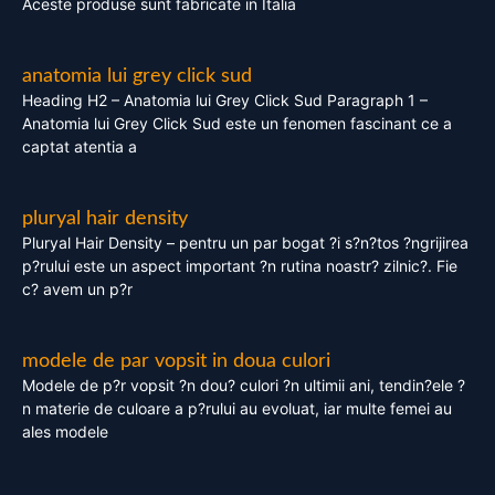
Aceste produse sunt fabricate in Italia
anatomia lui grey click sud
Heading H2 – Anatomia lui Grey Click Sud Paragraph 1 –
Anatomia lui Grey Click Sud este un fenomen fascinant ce a
captat atentia a
pluryal hair density
Pluryal Hair Density – pentru un par bogat ?i s?n?tos ?ngrijirea
p?rului este un aspect important ?n rutina noastr? zilnic?. Fie
c? avem un p?r
modele de par vopsit in doua culori
Modele de p?r vopsit ?n dou? culori ?n ultimii ani, tendin?ele ?
n materie de culoare a p?rului au evoluat, iar multe femei au
ales modele