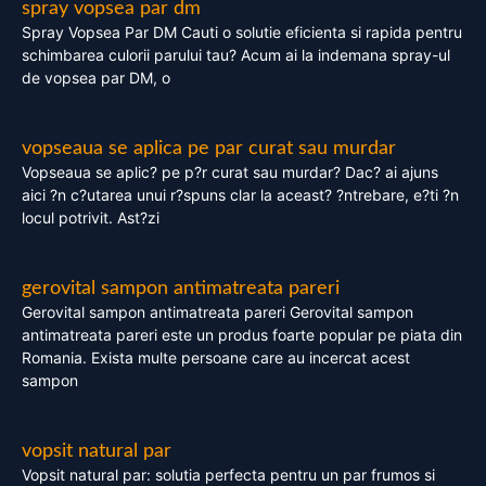
spray vopsea par dm
Spray Vopsea Par DM Cauti o solutie eficienta si rapida pentru
schimbarea culorii parului tau? Acum ai la indemana spray-ul
de vopsea par DM, o
vopseaua se aplica pe par curat sau murdar
Vopseaua se aplic? pe p?r curat sau murdar? Dac? ai ajuns
aici ?n c?utarea unui r?spuns clar la aceast? ?ntrebare, e?ti ?n
locul potrivit. Ast?zi
gerovital sampon antimatreata pareri
Gerovital sampon antimatreata pareri Gerovital sampon
antimatreata pareri este un produs foarte popular pe piata din
Romania. Exista multe persoane care au incercat acest
sampon
vopsit natural par
Vopsit natural par: solutia perfecta pentru un par frumos si