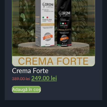
Crema Forte
249.00
lei
389.00
lei
Adaugă în coș