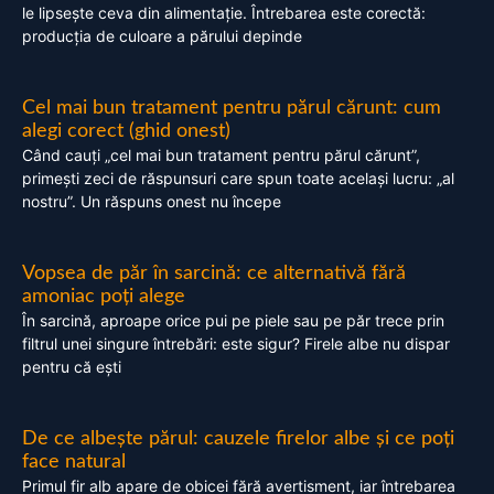
le lipsește ceva din alimentație. Întrebarea este corectă:
producția de culoare a părului depinde
Cel mai bun tratament pentru părul cărunt: cum
alegi corect (ghid onest)
Când cauți „cel mai bun tratament pentru părul cărunt”,
primești zeci de răspunsuri care spun toate același lucru: „al
nostru”. Un răspuns onest nu începe
Vopsea de păr în sarcină: ce alternativă fără
amoniac poți alege
În sarcină, aproape orice pui pe piele sau pe păr trece prin
filtrul unei singure întrebări: este sigur? Firele albe nu dispar
pentru că ești
De ce albește părul: cauzele firelor albe și ce poți
face natural
Primul fir alb apare de obicei fără avertisment, iar întrebarea