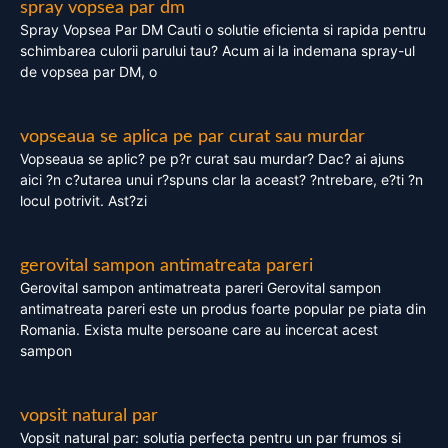
spray vopsea par dm
Spray Vopsea Par DM Cauti o solutie eficienta si rapida pentru
schimbarea culorii parului tau? Acum ai la indemana spray-ul
de vopsea par DM, o
vopseaua se aplica pe par curat sau murdar
Vopseaua se aplic? pe p?r curat sau murdar? Dac? ai ajuns
aici ?n c?utarea unui r?spuns clar la aceast? ?ntrebare, e?ti ?n
locul potrivit. Ast?zi
gerovital sampon antimatreata pareri
Gerovital sampon antimatreata pareri Gerovital sampon
antimatreata pareri este un produs foarte popular pe piata din
Romania. Exista multe persoane care au incercat acest
sampon
vopsit natural par
Vopsit natural par: solutia perfecta pentru un par frumos si