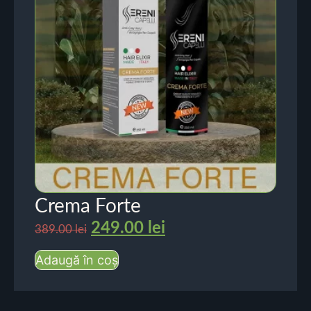
Crema Forte
249.00
lei
389.00
lei
Adaugă în coș