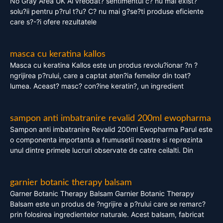
No Gray Area UK Ai vreodat? sentimentul c? nu mai exist?
solu?ii pentru p?rul t?u? C? nu mai g?se?ti produse eficiente
care s?-?i ofere rezultatele
masca cu keratina kallos
Masca cu keratina Kallos este un produs revolu?ionar ?n ?
ngrijirea p?rului, care a captat aten?ia femeilor din toat?
lumea. Aceast? masc? con?ine keratin?, un ingredient
sampon anti imbatranire revalid 200ml ewopharma
Sampon anti imbatranire Revalid 200ml Ewopharma Parul este
o componenta importanta a frumusetii noastre si reprezinta
unul dintre primele lucruri observate de catre ceilalti. Din
garnier botanic therapy balsam
Garner Botanic Therapy Balsam Garnier Botanic Therapy
Balsam este un produs de ?ngrijire a p?rului care se remarc?
prin folosirea ingredientelor naturale. Acest balsam, fabricat