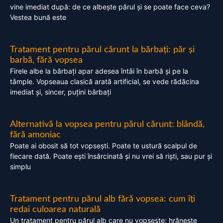
vine imediat după: de ce albește părul și se poate face ceva?
Vestea bună este
Tratament pentru părul cărunt la bărbați: păr și
barbă, fără vopsea
Firele albe la bărbați apar adesea întâi în barbă și pe la
tâmple. Vopseaua clasică arată artificial, se vede rădăcina
imediat și, sincer, puțini bărbați
Alternativă la vopsea pentru părul cărunt: blândă,
fără amoniac
Poate ai obosit să tot vopsești. Poate te ustură scalpul de
fiecare dată. Poate ești însărcinată și nu vrei să riști, sau pur și
simplu
Tratament pentru părul alb fără vopsea: cum îți
redai culoarea naturală
Un tratament pentru părul alb care nu vopsește: hrănește