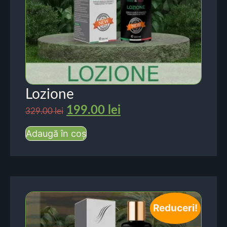
Lozione
199.00
lei
329.00
lei
Adaugă în coș
Reduceri!