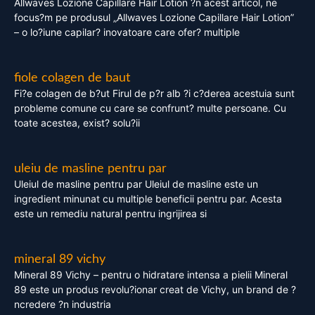
Allwaves Lozione Capillare Hair Lotion ?n acest articol, ne
focus?m pe produsul „Allwaves Lozione Capillare Hair Lotion”
– o lo?iune capilar? inovatoare care ofer? multiple
fiole colagen de baut
Fi?e colagen de b?ut Firul de p?r alb ?i c?derea acestuia sunt
probleme comune cu care se confrunt? multe persoane. Cu
toate acestea, exist? solu?ii
uleiu de masline pentru par
Uleiul de masline pentru par Uleiul de masline este un
ingredient minunat cu multiple beneficii pentru par. Acesta
este un remediu natural pentru ingrijirea si
mineral 89 vichy
Mineral 89 Vichy – pentru o hidratare intensa a pielii Mineral
89 este un produs revolu?ionar creat de Vichy, un brand de ?
ncredere ?n industria