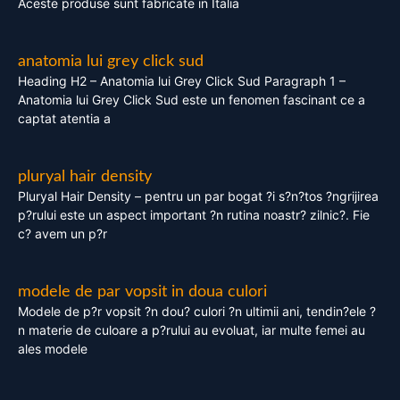
Aceste produse sunt fabricate in Italia
anatomia lui grey click sud
Heading H2 – Anatomia lui Grey Click Sud Paragraph 1 –
Anatomia lui Grey Click Sud este un fenomen fascinant ce a
captat atentia a
pluryal hair density
Pluryal Hair Density – pentru un par bogat ?i s?n?tos ?ngrijirea
p?rului este un aspect important ?n rutina noastr? zilnic?. Fie
c? avem un p?r
modele de par vopsit in doua culori
Modele de p?r vopsit ?n dou? culori ?n ultimii ani, tendin?ele ?
n materie de culoare a p?rului au evoluat, iar multe femei au
ales modele