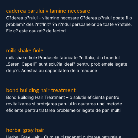
caderea parului vitamine necesare
C?derea p?rului – vitamine necesare C?derea p?rului poate fi o
problem? des ?nt?lnit? ?n r?ndul persoanelor de toate v?rstele.
Fie c? este cauzat? de factori
milk shake fiole
milk shake fiole Produsele fabricate ?n Italia, din brandul
„Sereni Capelli”, sunt solu?ia ideal? pentru problemele legate
de p?r. Acestea au capacitatea de a readuce
bond building hair treatment
Bond Building Hair Treatment – o solutie eficienta pentru
revitalizarea si protejarea parului In cautarea unei metode
eficiente pentru tratarea problemelor legate de par, multi
herbal gray hair
Herbal Gray Hair – Cum sa iti recapeti culoarea naturala a