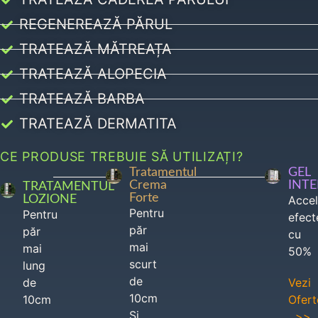
REGENEREAZĂ PĂRUL
TRATEAZĂ MĂTREAȚA
TRATEAZĂ ALOPECIA
TRATEAZĂ BARBA
TRATEAZĂ DERMATITA
CE PRODUSE TREBUIE SĂ UTILIZAȚI?
Tratamentul
GEL
Crema
INT
TRATAMENTUL
Forte
LOZIONE
Acce
Pentru
Pentru
efect
păr
păr
cu
mai
mai
50%
scurt
lung
de
de
Vezi
10cm
10cm
Ofert
Si
>>