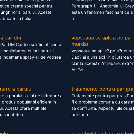
tice create special pentru
Paragraph 1 – Anatomia lui Grey
i, unghiilor si parului. Aceste
este un fenomen fascinant ce a 
bricate in Italia
a
ea par dm
vopseaua se aplica pe par
murdar
ar DM Cauti o solutie eficienta
ru schimbarea culorii parului
Vopseaua se aplic? pe p?r cura
la indemana spray-ul de vopsea
Dac? ai ajuns aici ?n c?utarea u
clar la aceast? ?ntrebare, e?ti ?n
Ast?zi
atare a parului
tratamente pentru par gra
re a parului Uleiul de hidratare a
Tratamente pentru par gras Par
 produs popular si eficient in
fi o problema comuna cu care 
lui. Acesta ofera multiple
se confrunta. Aspectul uleios si
ru sanatatea
pot face