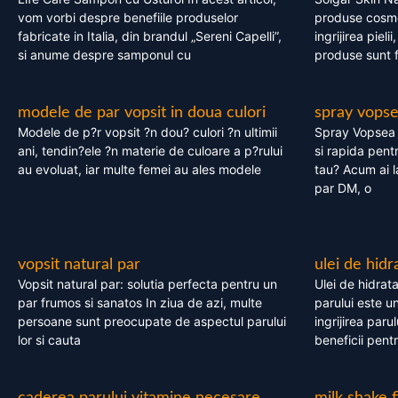
vom vorbi despre benefiile produselor
produse cosme
fabricate in Italia, din brandul „Sereni Capelli”,
ingrijirea pieli
si anume despre samponul cu
produse sunt fa
modele de par vopsit in doua culori
spray vops
Modele de p?r vopsit ?n dou? culori ?n ultimii
Spray Vopsea P
ani, tendin?ele ?n materie de culoare a p?rului
si rapida pent
au evoluat, iar multe femei au ales modele
tau? Acum ai 
par DM, o
vopsit natural par
ulei de hidr
Vopsit natural par: solutia perfecta pentru un
Ulei de hidrata
par frumos si sanatos In ziua de azi, multe
parului este un
persoane sunt preocupate de aspectul parului
ingrijirea paru
lor si cauta
beneficii pent