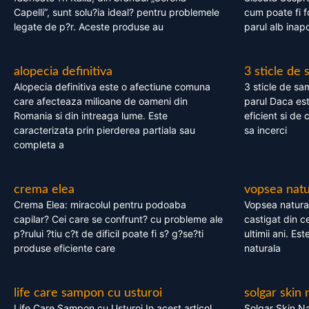
Capelli”, sunt solu?ia ideal? pentru problemele
cum poate fi f
legate de p?r. Aceste produse au
parul alb inapo
alopecia definitiva
3 sticle de
Alopecia definitiva este o afectiune comuna
3 sticle de sa
care afecteaza milioane de oameni din
parul Daca est
Romania si din intreaga lume. Este
eficient si de 
caracterizata prin pierderea partiala sau
sa incerci
completa a
crema elea
vopsea natu
Crema Elea: miracolul pentru podoaba
Vopsea natura
capilar? Cei care se confrunt? cu probleme ale
castigat din c
p?rului ?tiu c?t de dificil poate fi s? g?se?ti
ultimii ani. Es
produse eficiente care
naturala
life care sampon cu usturoi
solgar skin 
Life Care Sampon cu Usturoi In acest articol,
Solgar Skin Na