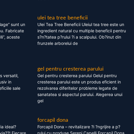
ulei tea tree beneficii
olage” sunt un
Ulei Tea Tree Beneficii Uleiul tea tree este un
au. Fabricate
ingredient natural cu multiple beneficii pentru
li”, aceste
s?n?tatea p?rului ?i a scalpului. Ob?inut din
frunzele arborelui de
gel pentru cresterea parului
 versatil,
Gel pentru cresterea parului Gelul pentru
usiv in
cresterea parului este un produs eficient in
ficiile sale
rezolvarea diferitelor probleme legate de
sanatatea si aspectul parului. Alegerea unui
gel
forcapil dona
ia ideal?
Forcapil Dona – revitalizare ?i ?ngrijire a p?
via??! Fiecare
rului cu produse Sereni Capelli Forcapil Dona