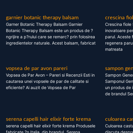
garnier botanic therapy balsam
crescina fio
Garner Botanic Therapy Balsam Garnier
Crescina fiole
Botanic Therapy Balsam este un produs de ?
inovatoare pen
ngrijire a p?rului care se remarc? prin folosirea
parul. Aceste 
ingredientelor naturale. Acest balsam, fabricat
regenera parul
matreata
vopsea de par avon pareri
sampon gene
Vopsea de Par Avon – Pareri si Recenzii Esti in
Sampon Gener
cautarea unei vopsele de par de calitate si
Samponul Gene
eficiente? Ai auzit de Vopsea de Par
un produs de in
de brandul Se
serena capelli hair elixir forte krema
culoarea ca
serena capelli hair elixir forte krema Produsele
Culoarea casta
fabricate ?n Italia, din brandul „Serena
discuta despre