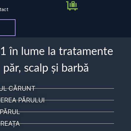
tact
 1 în lume la tratamente
 păr, scalp și barbă
UL CĂRUNT
EREA PĂRULUI
PĂRUL
REAȚA