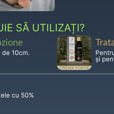
E SĂ UTILIZAȚI?
ozione
Trat
g de 10cm.
Pentr
și pen
ctele cu 50%