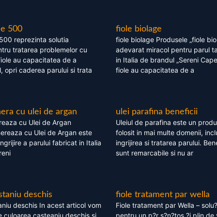
le 500
fiole biolage
 500 reprezinta solutia
fiole biolage Produsele „fiole bi
tru tratarea problemelor cu
adevarat miracol pentru parul t
fiole au capacitatea de a
in Italia de brandul „Sereni Capel
, opri caderea parului si trata
fiole au capacitatea de a
ra cu ulei de argan
ulei parafina beneficii
eaza cu Ulei de Argan
Uleiul de parafina este un produs
reaza cu Ulei de Argan este
folosit in mai multe domenii, incl
grijire a parului fabricat in Italia
ingrijirea si tratarea parului. Bene
reni
sunt remarcabile si nu ar
staniu deschis
fiole tratament par wella
niu deschis In acest articol vom
Fiole tratament par Wella – solu?
 culoarea casteaniu deschis si
pentru un p?r s?n?tos ?i plin de 