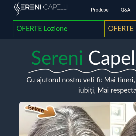
Produse
Q&A
OFERTE Lozione
OFERTE 
Sereni
Capel
Cu ajutorul nostru veți fi: Mai tineri
iubiți, Mai respecta