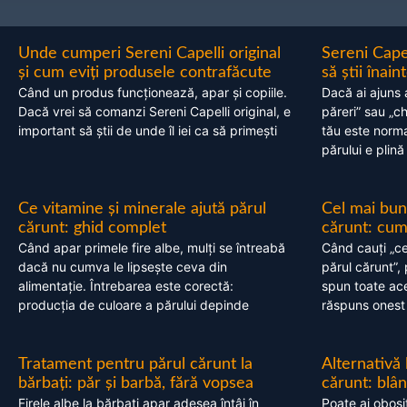
Unde cumperi Sereni Capelli original
Sereni Cape
și cum eviți produsele contrafăcute
să știi înai
Când un produs funcționează, apar și copiile.
Dacă ai ajuns 
Dacă vrei să comanzi Sereni Capelli original, e
păreri” sau „c
important să știi de unde îl iei ca să primești
tău este normal
părului e plină
Ce vitamine și minerale ajută părul
Cel mai bun
cărunt: ghid complet
cărunt: cum 
Când apar primele fire albe, mulți se întreabă
Când cauți „ce
dacă nu cumva le lipsește ceva din
părul cărunt”,
alimentație. Întrebarea este corectă:
spun toate acel
producția de culoare a părului depinde
răspuns onest
Tratament pentru părul cărunt la
Alternativă
bărbați: păr și barbă, fără vopsea
cărunt: blâ
Firele albe la bărbați apar adesea întâi în
Poate ai obosi