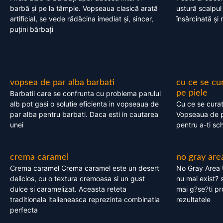
barbă și pe la tâmple. Vopseaua clasică arată
ustură scalpul
artificial, se vede rădăcina imediat și, sincer,
însărcinată și 
puțini bărbați
vopsea de par alba barbati
cu ce se cu
pe piele
Barbatii care se confrunta cu problema parului
alb pot gasi o solutie eficienta in vopseaua de
Cu ce se cura
par alba pentru barbati. Daca esti in cautarea
Vopseaua de p
unei
pentru a-ti sc
crema caramel
no gray are
Crema caramel Crema caramel este un desert
No Gray Area 
delicios, cu o textura cremoasa si un gust
nu mai exist? s
dulce si caramelizat. Aceasta reteta
mai g?se?ti pr
traditionala italieneasca reprezinta combinatia
rezultatele
perfecta