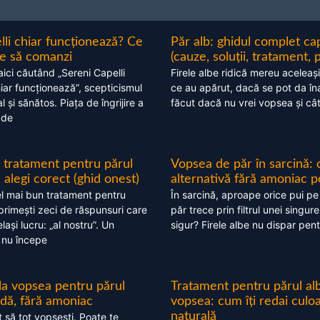
lli chiar funcționează? Ce
Păr alb: ghidul complet c
nte să comanzi
(cauze, soluții, tratament, 
aici căutând „Sereni Capelli
Firele albe ridică mereu aceleași
hiar funcționează”, scepticismul
ce au apărut, dacă se pot da în
 și sănătos. Piața de îngrijire a
făcut dacă nu vrei vopsea și câ
 de
 tratament pentru părul
Vopsea de păr în sarcină: 
alegi corect (ghid onest)
alternativă fără amoniac p
l mai bun tratament pentru
În sarcină, aproape orice pui pe
 primești zeci de răspunsuri care
păr trece prin filtrul unei singure
ași lucru: „al nostru”. Un
sigur? Firele albe nu dispar pent
 nu începe
 la vopsea pentru părul
Tratament pentru părul alb
ndă, fără amoniac
vopsea: cum îți redai culo
naturală
t să tot vopsești. Poate te