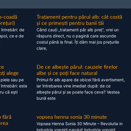
ap-coadă
Tratament pentru părul alb: cât costă
prețuri)
și ce primești pentru banii tăi
 întrebări: de
Când cauți „tratament păr alb preț”, vrei un
apoi, ce e de
răspuns direct, nu o pagină care ascunde
t
costul până la final. Îți dăm mai jos prețurile
clare,
ce
De ce albește părul: cauzele firelor
oți alege
albe și ce poți face natural
 piele sau pe
Primul fir alb apare de obicei fără avertisment,
 întrebări: este
iar întrebarea vine imediat după: de ce
ru că ești
albește părul și se poate face ceva? Vestea
bună este
 fără
vopsea henna sonia 30 minute
area
Vopsea Henna Sonia 30 Minute – Revolutia in
industria vopsirii parului! Industria vopsirii