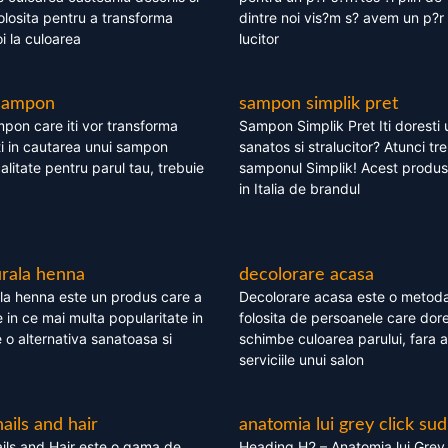
olosita pentru a transforma
dintre noi vis?m s? avem un p?r 
i la culoarea
lucitor
 sampon
sampon simplik pret
mpon care iti vor transforma
Sampon Simplik Pret Iti doresti 
i in cautarea unui sampon
sanatos si stralucitor? Atunci tr
calitate pentru parul tau, trebuie
samponul Simplik! Acest produs 
in Italia de brandul
rala henna
decolorare acasa
la henna este un produs care a
Decolorare acasa este o metoda
e in ce mai multa popularitate in
folosita de persoanele care dore
te o alternativa sanatoasa si
schimbe culoarea parului, fara a
serviciile unui salon
nails and hair
anatomia lui grey click sud
ils and Hair este o gama de
Heading H2 – Anatomia lui Grey