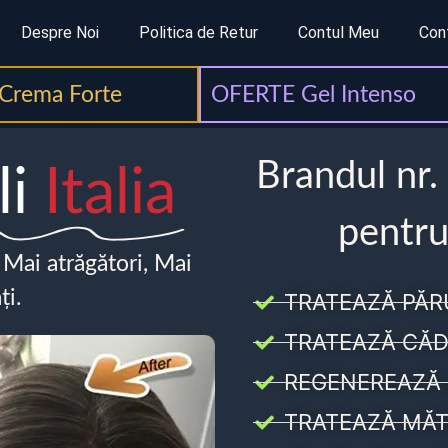
Despre Noi
Politica de Retur
Contul Meu
Con
Crema Forte
OFERTE Gel Intenso
Brandul nr.
li
Italia
pentru
, Mai atrăgători, Mai
ți.
TRATEAZĂ PĂR
TRATEAZĂ CĂD
REGENEREAZĂ 
TRATEAZĂ MĂT