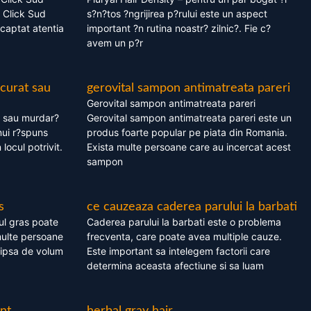
 Click Sud
s?n?tos ?ngrijirea p?rului este un aspect
captat atentia
important ?n rutina noastr? zilnic?. Fie c?
avem un p?r
 curat sau
gerovital sampon antimatreata pareri
Gerovital sampon antimatreata pareri
t sau murdar?
Gerovital sampon antimatreata pareri este un
nui r?spuns
produs foarte popular pe piata din Romania.
 locul potrivit.
Exista multe persoane care au incercat acest
sampon
s
ce cauzeaza caderea parului la barbati
ul gras poate
Caderea parului la barbati este o problema
multe persoane
frecventa, care poate avea multiple cauze.
 lipsa de volum
Este important sa intelegem factorii care
determina aceasta afectiune si sa luam