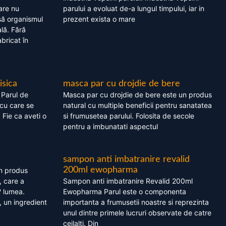
are nu
parului a evoluat de-a lungul timpului, iar in
asă organismul
prezent exista o mare
lă. Fără
bricat în
isica
masca par cu drojdie de bere
 Parul de
Masca par cu drojdie de bere este un produs
cu care se
natural cu multiple beneficii pentru sanatatea
. Fie ca aveti o
si frumusetea parului. Folosita de secole
pentru a imbunatati aspectul
sampon anti imbatranire revalid
200ml ewopharma
un produs
, care a
Sampon anti imbatranire Revalid 200ml
? lumea.
Ewopharma Parul este o componenta
 un ingredient
importanta a frumusetii noastre si reprezinta
unul dintre primele lucruri observate de catre
ceilalti. Din