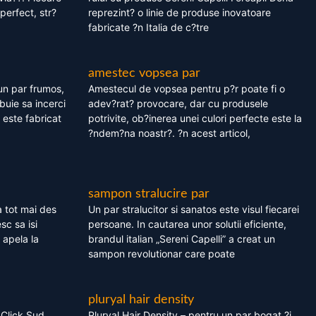
perfect, str?
reprezint? o linie de produse inovatoare
fabricate ?n Italia de c?tre
amestec vopsea par
un par frumos,
Amestecul de vopsea pentru p?r poate fi o
ebuie sa incerci
adev?rat? provocare, dar cu produsele
este fabricat
potrivite, ob?inerea unei culori perfecte este la
?ndem?na noastr?. ?n acest articol,
sampon stralucire par
 tot mai des
Un par stralucitor si sanatos este visul fiecarei
sc sa isi
persoane. In cautarea unor solutii eficiente,
 apela la
brandul italian „Sereni Capelli” a creat un
sampon revolutionar care poate
pluryal hair density
 Click Sud
Pluryal Hair Density – pentru un par bogat ?i