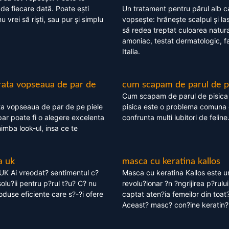
 de fiecare dată. Poate ești
Un tratament pentru părul alb c
nu vrei să riști, sau pur și simplu
vopsește: hrănește scalpul și l
să redea treptat culoarea natura
amoniac, testat dermatologic, fa
Italia.
rata vopseaua de par de
cum scapam de parul de p
Cum scapam de parul de pisica
ta vopseaua de par de pe piele
pisica este o problema comuna 
ar poate fi o alegere excelenta
confrunta multi iubitori de feline
himba look-ul, insa ce te
a uk
masca cu keratina kallos
UK Ai vreodat? sentimentul c?
Masca cu keratina Kallos este 
olu?ii pentru p?rul t?u? C? nu
revolu?ionar ?n ?ngrijirea p?rului
oduse eficiente care s?-?i ofere
captat aten?ia femeilor din toat
Aceast? masc? con?ine keratin?,