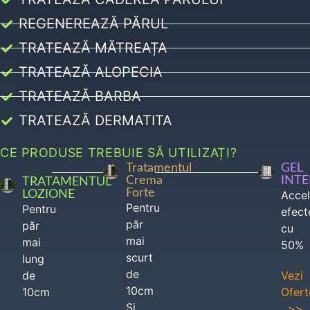
REGENEREAZĂ PĂRUL
TRATEAZĂ MĂTREAȚA
TRATEAZĂ ALOPECIA
TRATEAZĂ BARBA
TRATEAZĂ DERMATITA
CE PRODUSE TREBUIE SĂ UTILIZAȚI?
Tratamentul
GEL
Crema
INT
TRATAMENTUL
Forte
LOZIONE
Acce
Pentru
Pentru
efect
păr
păr
cu
mai
mai
50%
scurt
lung
de
de
Vezi
10cm
10cm
Ofert
Si
>>