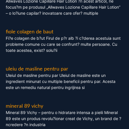
Allwaves Lozione Capillare Hair Lotion ?n acest articol, ne
focus?m pe produsul „Allwaves Lozione Capillare Hair Lotion”
– o lo?iune capilar? inovatoare care ofer? multiple
fiole colagen de baut
Fi?e colagen de b?ut Firul de p?r alb ?i c?derea acestuia sunt
probleme comune cu care se confrunt? multe persoane. Cu
toate acestea, exist? solu?ii
uleiu de masline pentru par
Uleiul de masline pentru par Uleiul de masline este un
ingredient minunat cu multiple beneficii pentru par. Acesta
este un remediu natural pentru ingrijirea si
mineral 89 vichy
Mineral 89 Vichy – pentru o hidratare intensa a pielii Mineral
89 este un produs revolu?ionar creat de Vichy, un brand de ?
ncredere ?n industria