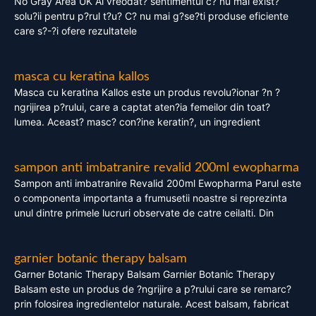
No Gray Area UK Ai vreodat? sentimentul c? nu mai exist?
solu?ii pentru p?rul t?u? C? nu mai g?se?ti produse eficiente
care s?-?i ofere rezultatele
masca cu keratina kallos
Masca cu keratina Kallos este un produs revolu?ionar ?n ?
ngrijirea p?rului, care a captat aten?ia femeilor din toat?
lumea. Aceast? masc? con?ine keratin?, un ingredient
sampon anti imbatranire revalid 200ml ewopharma
Sampon anti imbatranire Revalid 200ml Ewopharma Parul este
o componenta importanta a frumusetii noastre si reprezinta
unul dintre primele lucruri observate de catre ceilalti. Din
garnier botanic therapy balsam
Garner Botanic Therapy Balsam Garnier Botanic Therapy
Balsam este un produs de ?ngrijire a p?rului care se remarc?
prin folosirea ingredientelor naturale. Acest balsam, fabricat