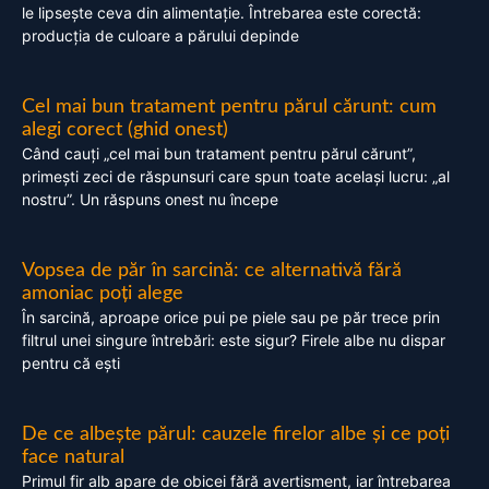
le lipsește ceva din alimentație. Întrebarea este corectă:
producția de culoare a părului depinde
Cel mai bun tratament pentru părul cărunt: cum
alegi corect (ghid onest)
Când cauți „cel mai bun tratament pentru părul cărunt”,
primești zeci de răspunsuri care spun toate același lucru: „al
nostru”. Un răspuns onest nu începe
Vopsea de păr în sarcină: ce alternativă fără
amoniac poți alege
În sarcină, aproape orice pui pe piele sau pe păr trece prin
filtrul unei singure întrebări: este sigur? Firele albe nu dispar
pentru că ești
De ce albește părul: cauzele firelor albe și ce poți
face natural
Primul fir alb apare de obicei fără avertisment, iar întrebarea