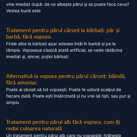
vine imediat după: de ce albește părul și se poate face ceva?
Vestea bună este
Tratament pentru părul cărunt la bărbați: păr și
barbă, fără vopsea
Firele albe la bărbați apar adesea întâi în barbă și pe la
tâmple. Vopseaua clasică arată artificial, se vede rădăcina
imediat și, sincer, puțini bărbați
Alternativă la vopsea pentru părul cărunt: blândă,
fără amoniac
Poate ai obosit să tot vopsești. Poate te ustură scalpul de
fiecare dată. Poate ești însărcinată și nu vrei să riști, sau pur și
simplu
Tratament pentru părul alb fără vopsea: cum îți
redai culoarea naturală
Un tratament pentru părul alb care nu vopsește: hrănește