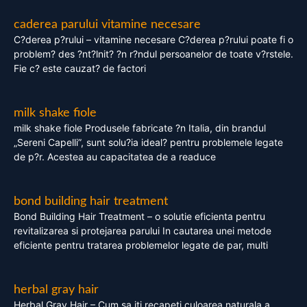
caderea parului vitamine necesare
C?derea p?rului – vitamine necesare C?derea p?rului poate fi o
problem? des ?nt?lnit? ?n r?ndul persoanelor de toate v?rstele.
Fie c? este cauzat? de factori
milk shake fiole
milk shake fiole Produsele fabricate ?n Italia, din brandul
„Sereni Capelli”, sunt solu?ia ideal? pentru problemele legate
de p?r. Acestea au capacitatea de a readuce
bond building hair treatment
Bond Building Hair Treatment – o solutie eficienta pentru
revitalizarea si protejarea parului In cautarea unei metode
eficiente pentru tratarea problemelor legate de par, multi
herbal gray hair
Herbal Gray Hair – Cum sa iti recapeti culoarea naturala a