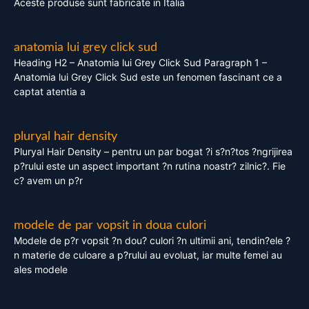
Aceste produse sunt fabricate in Italia
anatomia lui grey click sud
Heading H2 – Anatomia lui Grey Click Sud Paragraph 1 –
Anatomia lui Grey Click Sud este un fenomen fascinant ce a
captat atentia a
pluryal hair density
Pluryal Hair Density – pentru un par bogat ?i s?n?tos ?ngrijirea
p?rului este un aspect important ?n rutina noastr? zilnic?. Fie
c? avem un p?r
modele de par vopsit in doua culori
Modele de p?r vopsit ?n dou? culori ?n ultimii ani, tendin?ele ?
n materie de culoare a p?rului au evoluat, iar multe femei au
ales modele