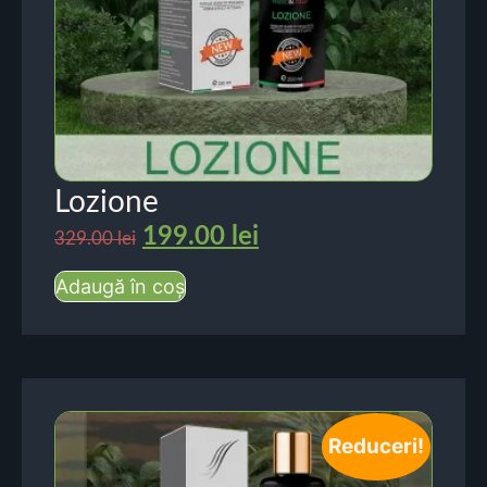
Lozione
199.00
lei
329.00
lei
Adaugă în coș
Reduceri!