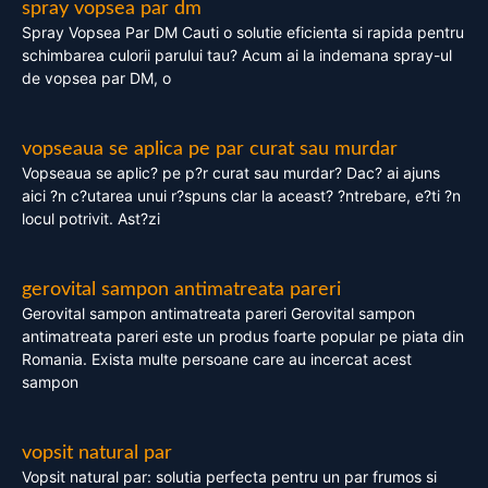
spray vopsea par dm
Spray Vopsea Par DM Cauti o solutie eficienta si rapida pentru
schimbarea culorii parului tau? Acum ai la indemana spray-ul
de vopsea par DM, o
vopseaua se aplica pe par curat sau murdar
Vopseaua se aplic? pe p?r curat sau murdar? Dac? ai ajuns
aici ?n c?utarea unui r?spuns clar la aceast? ?ntrebare, e?ti ?n
locul potrivit. Ast?zi
gerovital sampon antimatreata pareri
Gerovital sampon antimatreata pareri Gerovital sampon
antimatreata pareri este un produs foarte popular pe piata din
Romania. Exista multe persoane care au incercat acest
sampon
vopsit natural par
Vopsit natural par: solutia perfecta pentru un par frumos si