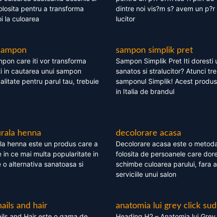
olosita pentru a transforma
dintre noi vis?m s? avem un p?r 
i la culoarea
lucitor
 sampon
sampon simplik pret
mpon care iti vor transforma
Sampon Simplik Pret Iti doresti 
i in cautarea unui sampon
sanatos si stralucitor? Atunci tr
calitate pentru parul tau, trebuie
samponul Simplik! Acest produs 
in Italia de brandul
rala henna
decolorare acasa
la henna este un produs care a
Decolorare acasa este o metoda
e in ce mai multa popularitate in
folosita de persoanele care dore
te o alternativa sanatoasa si
schimbe culoarea parului, fara a
serviciile unui salon
nails and hair
anatomia lui grey click sud
ils and Hair este o gama de
Heading H2 – Anatomia lui Grey