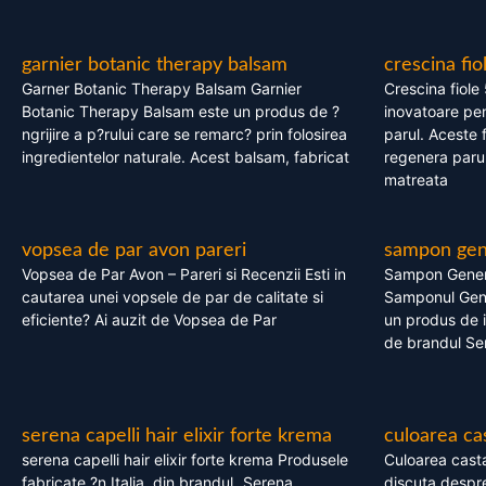
garnier botanic therapy balsam
crescina fio
Garner Botanic Therapy Balsam Garnier
Crescina fiole
Botanic Therapy Balsam este un produs de ?
inovatoare pen
ngrijire a p?rului care se remarc? prin folosirea
parul. Aceste 
ingredientelor naturale. Acest balsam, fabricat
regenera parul
matreata
vopsea de par avon pareri
sampon gene
Vopsea de Par Avon – Pareri si Recenzii Esti in
Sampon Gener
cautarea unei vopsele de par de calitate si
Samponul Gene
eficiente? Ai auzit de Vopsea de Par
un produs de in
de brandul Se
serena capelli hair elixir forte krema
culoarea ca
serena capelli hair elixir forte krema Produsele
Culoarea casta
fabricate ?n Italia, din brandul „Serena
discuta despre