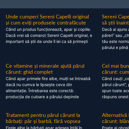
Unde cumperi Sereni Capelli original
Sereni Cape
și cum eviți produsele contrafăcute
să știi înai
Când un produs funcționează, apar și copiile.
Dacă ai ajuns 
Dacă vrei să comanzi Sereni Capelli original, e
păreri” sau „c
important să știi de unde îl iei ca să primești
tău este normal
părului e plină
Ce vitamine și minerale ajută părul
Cel mai bun
cărunt: ghid complet
cărunt: cum 
Când apar primele fire albe, mulți se întreabă
Când cauți „ce
dacă nu cumva le lipsește ceva din
părul cărunt”,
alimentație. Întrebarea este corectă:
spun toate acel
producția de culoare a părului depinde
răspuns onest
Tratament pentru părul cărunt la
Alternativă
bărbați: păr și barbă, fără vopsea
cărunt: blâ
Firele albe la bărbați apar adesea întâi în
Poate ai obosi