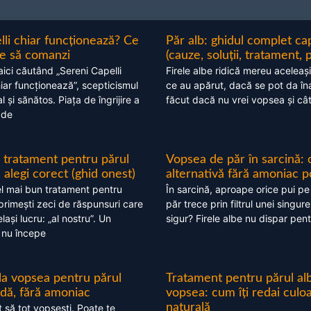
lli chiar funcționează? Ce
Păr alb: ghidul complet c
nte să comanzi
(cauze, soluții, tratament, 
aici căutând „Sereni Capelli
Firele albe ridică mereu aceleași
hiar funcționează”, scepticismul
ce au apărut, dacă se pot da în
 și sănătos. Piața de îngrijire a
făcut dacă nu vrei vopsea și câ
 de
 tratament pentru părul
Vopsea de păr în sarcină: 
alegi corect (ghid onest)
alternativă fără amoniac p
l mai bun tratament pentru
În sarcină, aproape orice pui pe
 primești zeci de răspunsuri care
păr trece prin filtrul unei singure
ași lucru: „al nostru”. Un
sigur? Firele albe nu dispar pent
 nu începe
 la vopsea pentru părul
Tratament pentru părul alb
ndă, fără amoniac
vopsea: cum îți redai culo
naturală
t să tot vopsești. Poate te