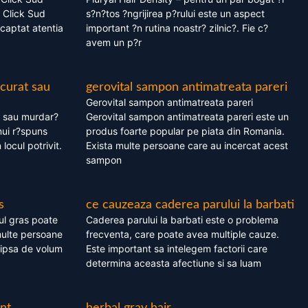
 Click Sud
s?n?tos ?ngrijirea p?rului este un aspect
captat atentia
important ?n rutina noastr? zilnic?. Fie c?
avem un p?r
 curat sau
gerovital sampon antimatreata pareri
Gerovital sampon antimatreata pareri
t sau murdar?
Gerovital sampon antimatreata pareri este un
nui r?spuns
produs foarte popular pe piata din Romania.
 locul potrivit.
Exista multe persoane care au incercat acest
sampon
s
ce cauzeaza caderea parului la barbati
ul gras poate
Caderea parului la barbati este o problema
multe persoane
frecventa, care poate avea multiple cauze.
 lipsa de volum
Este important sa intelegem factorii care
determina aceasta afectiune si sa luam