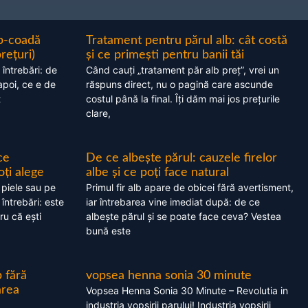
ap-coadă
Tratament pentru părul alb: cât costă
prețuri)
și ce primești pentru banii tăi
 întrebări: de
Când cauți „tratament păr alb preț”, vrei un
apoi, ce e de
răspuns direct, nu o pagină care ascunde
t
costul până la final. Îți dăm mai jos prețurile
clare,
ce
De ce albește părul: cauzele firelor
oți alege
albe și ce poți face natural
 piele sau pe
Primul fir alb apare de obicei fără avertisment,
 întrebări: este
iar întrebarea vine imediat după: de ce
ru că ești
albește părul și se poate face ceva? Vestea
bună este
 fără
vopsea henna sonia 30 minute
area
Vopsea Henna Sonia 30 Minute – Revolutia in
industria vopsirii parului! Industria vopsirii