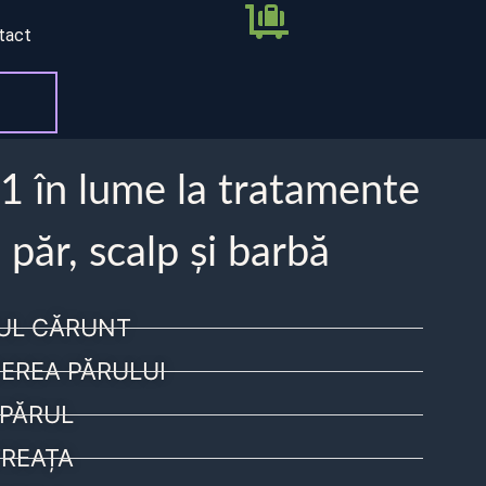
tact
 1 în lume la tratamente
 păr, scalp și barbă
UL CĂRUNT
EREA PĂRULUI
PĂRUL
REAȚA