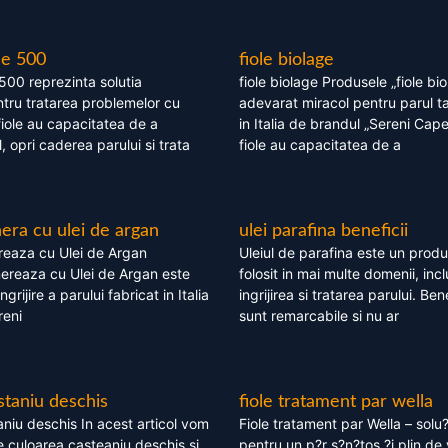
le 500
fiole biolage
 500 reprezinta solutia
fiole biolage Produsele „fiole bi
tru tratarea problemelor cu
adevarat miracol pentru parul t
fiole au capacitatea de a
in Italia de brandul „Sereni Capel
, opri caderea parului si trata
fiole au capacitatea de a
ra cu ulei de argan
ulei parafina beneficii
eaza cu Ulei de Argan
Uleiul de parafina este un produs
reaza cu Ulei de Argan este
folosit in mai multe domenii, incl
grijire a parului fabricat in Italia
ingrijirea si tratarea parului. Bene
reni
sunt remarcabile si nu ar
staniu deschis
fiole tratament par wella
niu deschis In acest articol vom
Fiole tratament par Wella – solu?
 culoarea casteaniu deschis si
pentru un p?r s?n?tos ?i plin de 