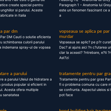
tice create special pentru
Paragraph 1 – Anatomia lui Grey
i, unghiilor si parului. Aceste
este un fenomen fascinant ce a 
bricate in Italia
a
ea par dm
vopseaua se aplica pe par
murdar
ar DM Cauti o solutie eficienta
ru schimbarea culorii parului
Vopseaua se aplic? pe p?r cura
la indemana spray-ul de vopsea
Dac? ai ajuns aici ?n c?utarea u
clar la aceast? ?ntrebare, e?ti ?n
Ast?zi
atare a parului
tratamente pentru par gra
re a parului Uleiul de hidratare a
Tratamente pentru par gras Par
 produs popular si eficient in
fi o problema comuna cu care 
lui. Acesta ofera multiple
se confrunta. Aspectul uleios si
ru sanatatea
pot face