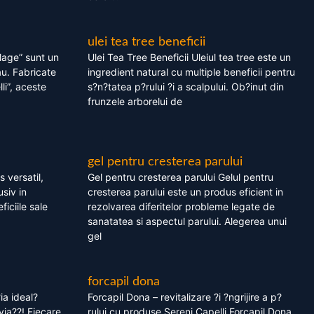
ulei tea tree beneficii
olage” sunt un
Ulei Tea Tree Beneficii Uleiul tea tree este un
au. Fabricate
ingredient natural cu multiple beneficii pentru
li”, aceste
s?n?tatea p?rului ?i a scalpului. Ob?inut din
frunzele arborelui de
gel pentru cresterea parului
 versatil,
Gel pentru cresterea parului Gelul pentru
usiv in
cresterea parului este un produs eficient in
ficiile sale
rezolvarea diferitelor probleme legate de
sanatatea si aspectul parului. Alegerea unui
gel
forcapil dona
ia ideal?
Forcapil Dona – revitalizare ?i ?ngrijire a p?
via??! Fiecare
rului cu produse Sereni Capelli Forcapil Dona