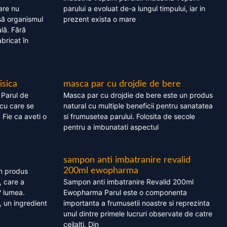
are nu
parului a evoluat de-a lungul timpului, iar in
asă organismul
prezent exista o mare
lă. Fără
bricat în
isica
masca par cu drojdie de bere
 Parul de
Masca par cu drojdie de bere este un produs
cu care se
natural cu multiple beneficii pentru sanatatea
. Fie ca aveti o
si frumusetea parului. Folosita de secole
pentru a imbunatati aspectul
sampon anti imbatranire revalid
200ml ewopharma
un produs
, care a
Sampon anti imbatranire Revalid 200ml
? lumea.
Ewopharma Parul este o componenta
 un ingredient
importanta a frumusetii noastre si reprezinta
unul dintre primele lucruri observate de catre
ceilalti. Din