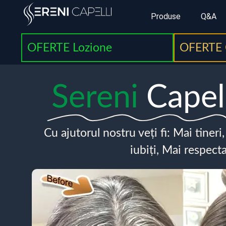
Produse
Q&A
OFERTE Lozione
OFERTE 
Sereni
Capel
Cu ajutorul nostru veți fi: Mai tineri
iubiți, Mai respecta