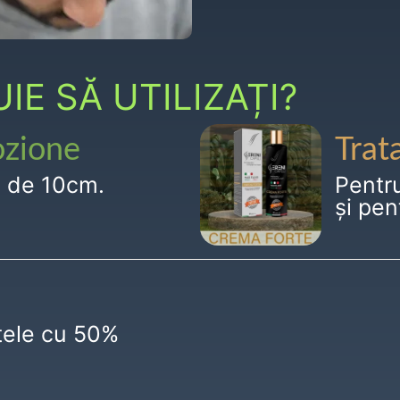
E SĂ UTILIZAȚI?
ozione
Trat
g de 10cm.
Pentr
și pen
ctele cu 50%