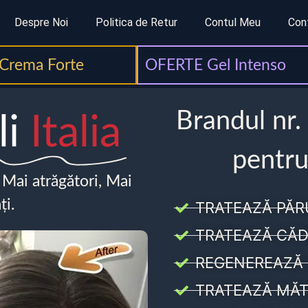
Despre Noi
Politica de Retur
Contul Meu
Con
Crema Forte
OFERTE Gel Intenso
Brandul nr.
li
Italia
pentru
, Mai atrăgători, Mai
ți.
TRATEAZĂ PĂR
TRATEAZĂ CĂD
REGENEREAZĂ 
TRATEAZĂ MĂT