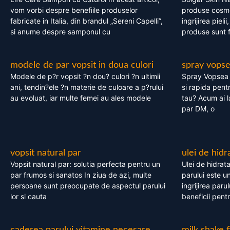
vom vorbi despre benefiile produselor
produse cosme
fabricate in Italia, din brandul „Sereni Capelli”,
ingrijirea pieli
si anume despre samponul cu
produse sunt fa
modele de par vopsit in doua culori
spray vops
Modele de p?r vopsit ?n dou? culori ?n ultimii
Spray Vopsea P
ani, tendin?ele ?n materie de culoare a p?rului
si rapida pent
au evoluat, iar multe femei au ales modele
tau? Acum ai 
par DM, o
vopsit natural par
ulei de hidr
Vopsit natural par: solutia perfecta pentru un
Ulei de hidrata
par frumos si sanatos In ziua de azi, multe
parului este un
persoane sunt preocupate de aspectul parului
ingrijirea paru
lor si cauta
beneficii pent