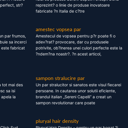
perfect, str?
reprezint? o linie de produse inovatoare
fabricate ?n Italia de c?tre
amestec vopsea par
un par frumos,
Amestecul de vopsea pentru p?r poate fi o
ebuie sa incerci
adev?rat? provocare, dar cu produsele
este fabricat
potrivite, ob?inerea unei culori perfecte este la
?ndem?na noastr?. ?n acest articol,
sampon stralucire par
 tot mai des
Un par stralucitor si sanatos este visul fiecarei
sc sa isi
persoane. In cautarea unor solutii eficiente,
 apela la
brandul italian „Sereni Capelli” a creat un
sampon revolutionar care poate
pluryal hair density
 Click Sud
Pluryal Hair Density – pentru un par bogat ?i