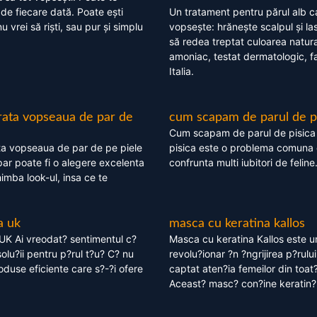
 de fiecare dată. Poate ești
Un tratament pentru părul alb c
nu vrei să riști, sau pur și simplu
vopsește: hrănește scalpul și l
să redea treptat culoarea natura
amoniac, testat dermatologic, fa
Italia.
rata vopseaua de par de
cum scapam de parul de p
Cum scapam de parul de pisica
ta vopseaua de par de pe piele
pisica este o problema comuna 
ar poate fi o alegere excelenta
confrunta multi iubitori de feline
himba look-ul, insa ce te
a uk
masca cu keratina kallos
UK Ai vreodat? sentimentul c?
Masca cu keratina Kallos este 
olu?ii pentru p?rul t?u? C? nu
revolu?ionar ?n ?ngrijirea p?rului
oduse eficiente care s?-?i ofere
captat aten?ia femeilor din toat
Aceast? masc? con?ine keratin?,