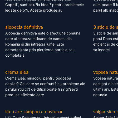
Capelli”, sunt solu?ia ideal? pentru problemele
cum poate fi f
legate de p?r. Aceste produse au
parul alb inapo
alopecia definitiva
3 sticle de
Alopecia definitiva este o afectiune comuna
3 sticle de sa
care afecteaza milioane de oameni din
parul Daca est
Romania si din intreaga lume. Este
eficient si de 
caracterizata prin pierderea partiala sau
sa incerci
completa a
crema elea
vopsea natu
Crema Elea: miracolul pentru podoaba
Vopsea natura
capilar? Cei care se confrunt? cu probleme ale
castigat din c
p?rului ?tiu c?t de dificil poate fi s? g?se?ti
ultimii ani. Es
produse eficiente care
naturala
life care sampon cu usturoi
solgar skin 
Life Care Sampon cu Usturoi In acest articol,
Solgar Skin Na