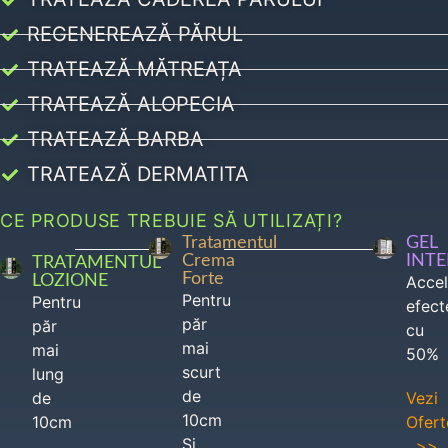
REGENEREAZĂ PĂRUL
TRATEAZĂ MĂTREAȚA
TRATEAZĂ ALOPECIA
TRATEAZĂ BARBA
TRATEAZĂ DERMATITA
CE PRODUSE TREBUIE SĂ UTILIZAȚI?
Tratamentul
GEL
Crema
INT
TRATAMENTUL
Forte
LOZIONE
Acce
Pentru
Pentru
efect
păr
păr
cu
mai
mai
50%
scurt
lung
de
de
Vezi
10cm
10cm
Ofert
Si
>>