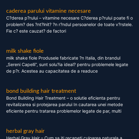
caderea parului vitamine necesare
C?derea p?rului – vitamine necesare C?derea p?rului poate fi o
problem? des ?nt?lnit? ?n r?ndul persoanelor de toate v?rstele.
Fie c? este cauzat? de factori
milk shake fiole
milk shake fiole Produsele fabricate ?n Italia, din brandul
„Sereni Capelli”, sunt solu?ia ideal? pentru problemele legate
de p?r. Acestea au capacitatea de a readuce
bond building hair treatment
Bond Building Hair Treatment – o solutie eficienta pentru
revitalizarea si protejarea parului In cautarea unei metode
eficiente pentru tratarea problemelor legate de par, multi
herbal gray hair
Herbal Gray Hair – Cum sa iti recapeti culoarea naturala a