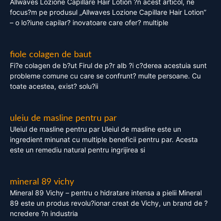
Allwaves Lozione Capillare Hair Lotion ?n acest articol, ne
focus?m pe produsul „Allwaves Lozione Capillare Hair Lotion”
– o lo?iune capilar? inovatoare care ofer? multiple
fiole colagen de baut
Fi?e colagen de b?ut Firul de p?r alb ?i c?derea acestuia sunt
probleme comune cu care se confrunt? multe persoane. Cu
toate acestea, exist? solu?ii
uleiu de masline pentru par
Uleiul de masline pentru par Uleiul de masline este un
ingredient minunat cu multiple beneficii pentru par. Acesta
este un remediu natural pentru ingrijirea si
mineral 89 vichy
Mineral 89 Vichy – pentru o hidratare intensa a pielii Mineral
89 este un produs revolu?ionar creat de Vichy, un brand de ?
ncredere ?n industria