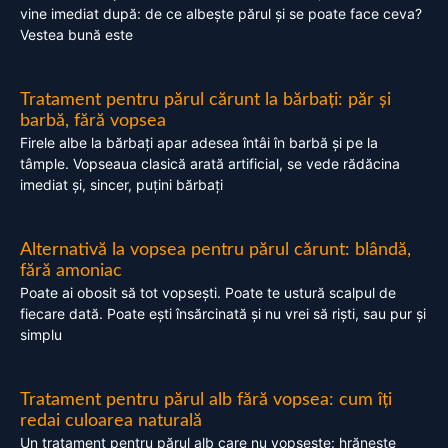
vine imediat după: de ce albește părul și se poate face ceva?
Vestea bună este
Tratament pentru părul cărunt la bărbați: păr și
barbă, fără vopsea
Firele albe la bărbați apar adesea întâi în barbă și pe la
tâmple. Vopseaua clasică arată artificial, se vede rădăcina
imediat și, sincer, puțini bărbați
Alternativă la vopsea pentru părul cărunt: blândă,
fără amoniac
Poate ai obosit să tot vopsești. Poate te ustură scalpul de
fiecare dată. Poate ești însărcinată și nu vrei să riști, sau pur și
simplu
Tratament pentru părul alb fără vopsea: cum îți
redai culoarea naturală
Un tratament pentru părul alb care nu vopsește: hrănește