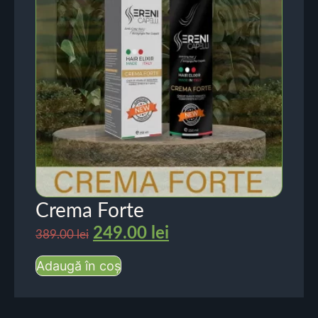
Crema Forte
249.00
lei
389.00
lei
Adaugă în coș