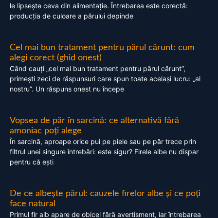
le lipsește ceva din alimentație. Întrebarea este corectă:
producția de culoare a părului depinde
Cel mai bun tratament pentru părul cărunt: cum
alegi corect (ghid onest)
Când cauți „cel mai bun tratament pentru părul cărunt”,
primești zeci de răspunsuri care spun toate același lucru: „al
nostru”. Un răspuns onest nu începe
Vopsea de păr în sarcină: ce alternativă fără
amoniac poți alege
În sarcină, aproape orice pui pe piele sau pe păr trece prin
filtrul unei singure întrebări: este sigur? Firele albe nu dispar
pentru că ești
De ce albește părul: cauzele firelor albe și ce poți
face natural
Primul fir alb apare de obicei fără avertisment, iar întrebarea