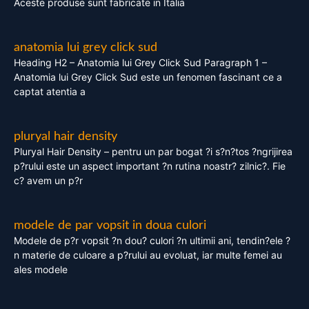
Aceste produse sunt fabricate in Italia
anatomia lui grey click sud
Heading H2 – Anatomia lui Grey Click Sud Paragraph 1 –
Anatomia lui Grey Click Sud este un fenomen fascinant ce a
captat atentia a
pluryal hair density
Pluryal Hair Density – pentru un par bogat ?i s?n?tos ?ngrijirea
p?rului este un aspect important ?n rutina noastr? zilnic?. Fie
c? avem un p?r
modele de par vopsit in doua culori
Modele de p?r vopsit ?n dou? culori ?n ultimii ani, tendin?ele ?
n materie de culoare a p?rului au evoluat, iar multe femei au
ales modele