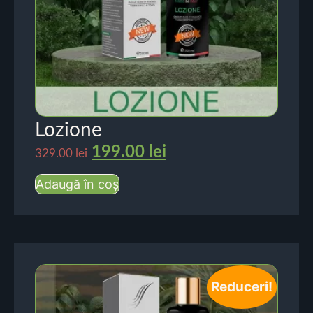
Lozione
199.00
lei
329.00
lei
Adaugă în coș
Reduceri!