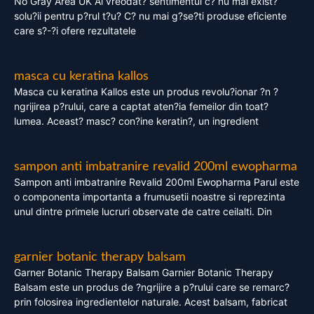
No Gray Area UK Ai vreodat? sentimentul c? nu mai exist?
solu?ii pentru p?rul t?u? C? nu mai g?se?ti produse eficiente
care s?-?i ofere rezultatele
masca cu keratina kallos
Masca cu keratina Kallos este un produs revolu?ionar ?n ?
ngrijirea p?rului, care a captat aten?ia femeilor din toat?
lumea. Aceast? masc? con?ine keratin?, un ingredient
sampon anti imbatranire revalid 200ml ewopharma
Sampon anti imbatranire Revalid 200ml Ewopharma Parul este
o componenta importanta a frumusetii noastre si reprezinta
unul dintre primele lucruri observate de catre ceilalti. Din
garnier botanic therapy balsam
Garner Botanic Therapy Balsam Garnier Botanic Therapy
Balsam este un produs de ?ngrijire a p?rului care se remarc?
prin folosirea ingredientelor naturale. Acest balsam, fabricat