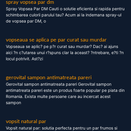
spray vopsea par dm
Spray Vopsea Par DM Cauti o solutie eficienta si rapida pentru
schimbarea culorii parului tau? Acum ai la indemana spray-ul
de vopsea par DM, o
vopseaua se aplica pe par curat sau murdar
Vopseaua se aplic? pe p?r curat sau murdar? Dac? ai ajuns
aici ?n c?utarea unui r?spuns clar la aceast? ?ntrebare, e?ti ?n
locul potrivit. Ast?zi
gerovital sampon antimatreata pareri
Gerovital sampon antimatreata pareri Gerovital sampon
antimatreata pareri este un produs foarte popular pe piata din
Romania. Exista multe persoane care au incercat acest
sampon
vopsit natural par
Vopsit natural par: solutia perfecta pentru un par frumos si