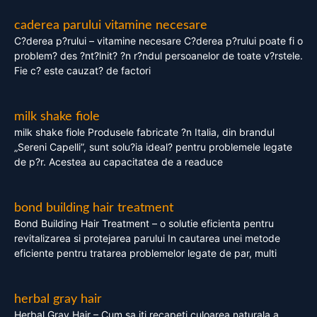
caderea parului vitamine necesare
C?derea p?rului – vitamine necesare C?derea p?rului poate fi o
problem? des ?nt?lnit? ?n r?ndul persoanelor de toate v?rstele.
Fie c? este cauzat? de factori
milk shake fiole
milk shake fiole Produsele fabricate ?n Italia, din brandul
„Sereni Capelli”, sunt solu?ia ideal? pentru problemele legate
de p?r. Acestea au capacitatea de a readuce
bond building hair treatment
Bond Building Hair Treatment – o solutie eficienta pentru
revitalizarea si protejarea parului In cautarea unei metode
eficiente pentru tratarea problemelor legate de par, multi
herbal gray hair
Herbal Gray Hair – Cum sa iti recapeti culoarea naturala a