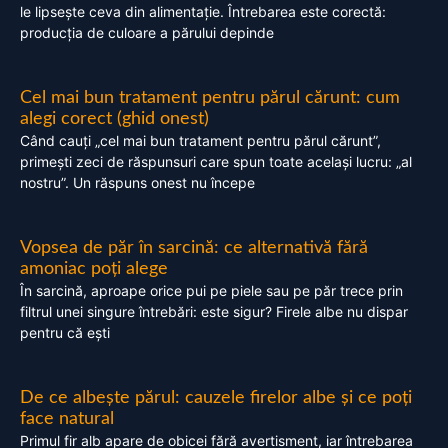
le lipsește ceva din alimentație. Întrebarea este corectă:
producția de culoare a părului depinde
Cel mai bun tratament pentru părul cărunt: cum
alegi corect (ghid onest)
Când cauți „cel mai bun tratament pentru părul cărunt”,
primești zeci de răspunsuri care spun toate același lucru: „al
nostru”. Un răspuns onest nu începe
Vopsea de păr în sarcină: ce alternativă fără
amoniac poți alege
În sarcină, aproape orice pui pe piele sau pe păr trece prin
filtrul unei singure întrebări: este sigur? Firele albe nu dispar
pentru că ești
De ce albește părul: cauzele firelor albe și ce poți
face natural
Primul fir alb apare de obicei fără avertisment, iar întrebarea