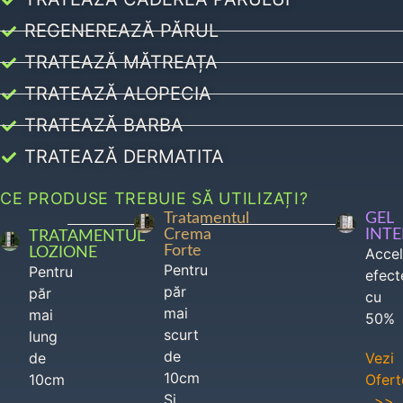
REGENEREAZĂ PĂRUL
TRATEAZĂ MĂTREAȚA
TRATEAZĂ ALOPECIA
TRATEAZĂ BARBA
TRATEAZĂ DERMATITA
CE PRODUSE TREBUIE SĂ UTILIZAȚI?
Tratamentul
GEL
Crema
INT
TRATAMENTUL
Forte
LOZIONE
Acce
Pentru
Pentru
efect
păr
păr
cu
mai
mai
50%
scurt
lung
de
de
Vezi
10cm
10cm
Ofert
Si
>>