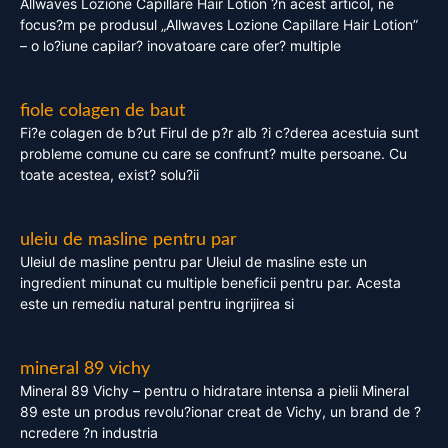
Allwaves Lozione Capillare Hair Lotion ?n acest articol, ne
focus?m pe produsul „Allwaves Lozione Capillare Hair Lotion”
– o lo?iune capilar? inovatoare care ofer? multiple
fiole colagen de baut
Fi?e colagen de b?ut Firul de p?r alb ?i c?derea acestuia sunt
probleme comune cu care se confrunt? multe persoane. Cu
toate acestea, exist? solu?ii
uleiu de masline pentru par
Uleiul de masline pentru par Uleiul de masline este un
ingredient minunat cu multiple beneficii pentru par. Acesta
este un remediu natural pentru ingrijirea si
mineral 89 vichy
Mineral 89 Vichy – pentru o hidratare intensa a pielii Mineral
89 este un produs revolu?ionar creat de Vichy, un brand de ?
ncredere ?n industria