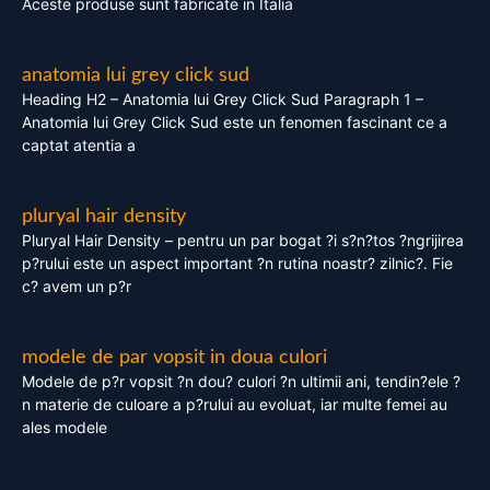
Aceste produse sunt fabricate in Italia
anatomia lui grey click sud
Heading H2 – Anatomia lui Grey Click Sud Paragraph 1 –
Anatomia lui Grey Click Sud este un fenomen fascinant ce a
captat atentia a
pluryal hair density
Pluryal Hair Density – pentru un par bogat ?i s?n?tos ?ngrijirea
p?rului este un aspect important ?n rutina noastr? zilnic?. Fie
c? avem un p?r
modele de par vopsit in doua culori
Modele de p?r vopsit ?n dou? culori ?n ultimii ani, tendin?ele ?
n materie de culoare a p?rului au evoluat, iar multe femei au
ales modele