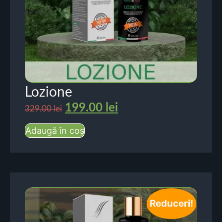
Lozione
199.00
lei
329.00
lei
Adaugă în coș
Reduceri!