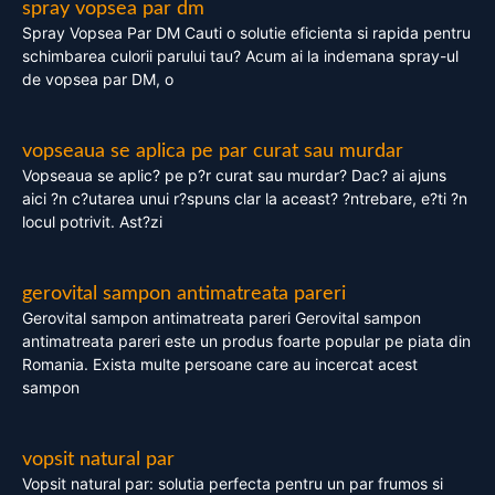
spray vopsea par dm
Spray Vopsea Par DM Cauti o solutie eficienta si rapida pentru
schimbarea culorii parului tau? Acum ai la indemana spray-ul
de vopsea par DM, o
vopseaua se aplica pe par curat sau murdar
Vopseaua se aplic? pe p?r curat sau murdar? Dac? ai ajuns
aici ?n c?utarea unui r?spuns clar la aceast? ?ntrebare, e?ti ?n
locul potrivit. Ast?zi
gerovital sampon antimatreata pareri
Gerovital sampon antimatreata pareri Gerovital sampon
antimatreata pareri este un produs foarte popular pe piata din
Romania. Exista multe persoane care au incercat acest
sampon
vopsit natural par
Vopsit natural par: solutia perfecta pentru un par frumos si