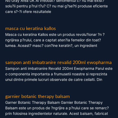
No Gray Area UK Ai vreodat? sentimentul c? nu mai exist?
solu?ii pentru p?rul t?u? C? nu mai g?se?ti produse eficiente
care s?-?i ofere rezultatele
masca cu keratina kallos
Masca cu keratina Kallos este un produs revolu?ionar ?n ?
ngrijirea p?rului, care a captat aten?ia femeilor din toat?
lumea. Aceast? masc? con?ine keratin?, un ingredient
sampon anti imbatranire revalid 200ml ewopharma
Sampon anti imbatranire Revalid 200ml Ewopharma Parul este
o componenta importanta a frumusetii noastre si reprezinta
unul dintre primele lucruri observate de catre ceilalti. Din
garnier botanic therapy balsam
Garner Botanic Therapy Balsam Garnier Botanic Therapy
Balsam este un produs de ?ngrijire a p?rului care se remarc?
prin folosirea ingredientelor naturale. Acest balsam, fabricat