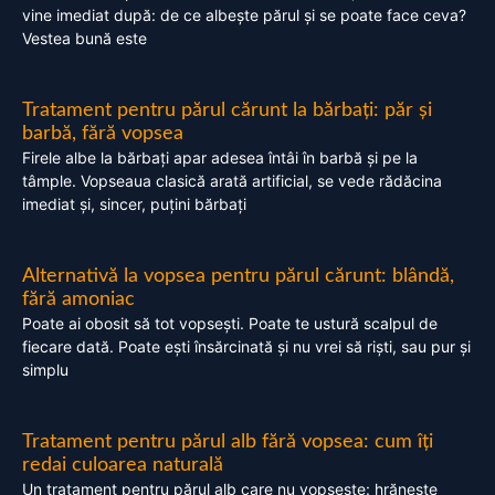
vine imediat după: de ce albește părul și se poate face ceva?
Vestea bună este
Tratament pentru părul cărunt la bărbați: păr și
barbă, fără vopsea
Firele albe la bărbați apar adesea întâi în barbă și pe la
tâmple. Vopseaua clasică arată artificial, se vede rădăcina
imediat și, sincer, puțini bărbați
Alternativă la vopsea pentru părul cărunt: blândă,
fără amoniac
Poate ai obosit să tot vopsești. Poate te ustură scalpul de
fiecare dată. Poate ești însărcinată și nu vrei să riști, sau pur și
simplu
Tratament pentru părul alb fără vopsea: cum îți
redai culoarea naturală
Un tratament pentru părul alb care nu vopsește: hrănește