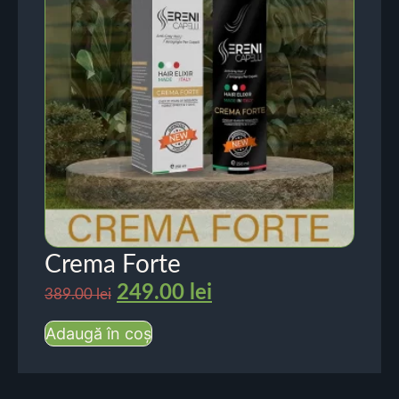
Crema Forte
249.00
lei
389.00
lei
Adaugă în coș