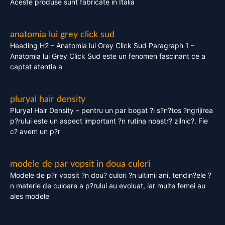
Aceste produse sunt fabricate in Italia
anatomia lui grey click sud
Heading H2 – Anatomia lui Grey Click Sud Paragraph 1 –
Anatomia lui Grey Click Sud este un fenomen fascinant ce a
captat atentia a
pluryal hair density
Pluryal Hair Density – pentru un par bogat ?i s?n?tos ?ngrijirea
p?rului este un aspect important ?n rutina noastr? zilnic?. Fie
c? avem un p?r
modele de par vopsit in doua culori
Modele de p?r vopsit ?n dou? culori ?n ultimii ani, tendin?ele ?
n materie de culoare a p?rului au evoluat, iar multe femei au
ales modele