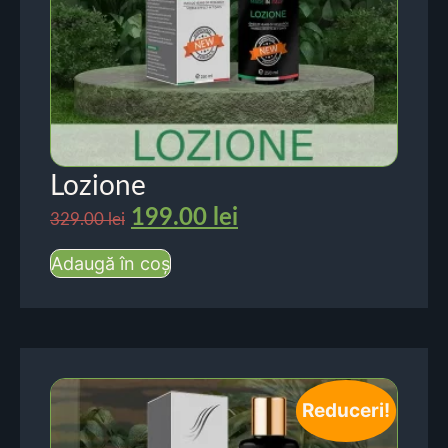
Lozione
199.00
lei
329.00
lei
Adaugă în coș
Reduceri!