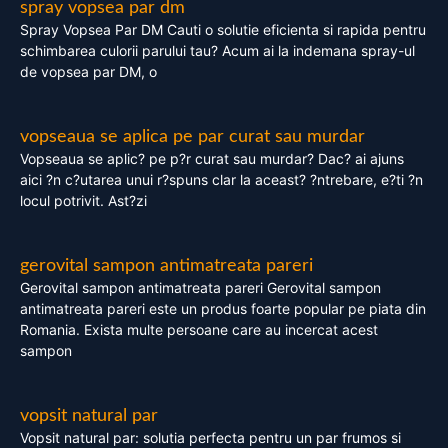
spray vopsea par dm
Spray Vopsea Par DM Cauti o solutie eficienta si rapida pentru
schimbarea culorii parului tau? Acum ai la indemana spray-ul
de vopsea par DM, o
vopseaua se aplica pe par curat sau murdar
Vopseaua se aplic? pe p?r curat sau murdar? Dac? ai ajuns
aici ?n c?utarea unui r?spuns clar la aceast? ?ntrebare, e?ti ?n
locul potrivit. Ast?zi
gerovital sampon antimatreata pareri
Gerovital sampon antimatreata pareri Gerovital sampon
antimatreata pareri este un produs foarte popular pe piata din
Romania. Exista multe persoane care au incercat acest
sampon
vopsit natural par
Vopsit natural par: solutia perfecta pentru un par frumos si