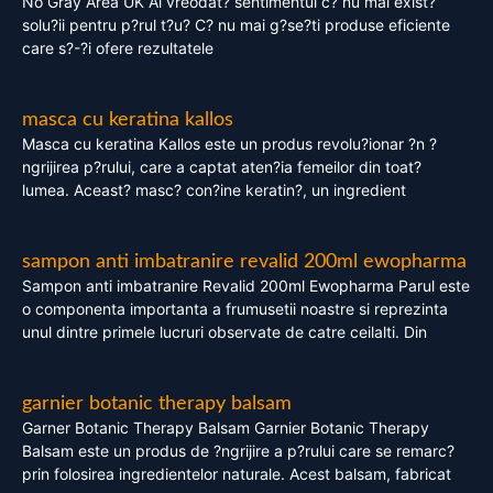
No Gray Area UK Ai vreodat? sentimentul c? nu mai exist?
solu?ii pentru p?rul t?u? C? nu mai g?se?ti produse eficiente
care s?-?i ofere rezultatele
masca cu keratina kallos
Masca cu keratina Kallos este un produs revolu?ionar ?n ?
ngrijirea p?rului, care a captat aten?ia femeilor din toat?
lumea. Aceast? masc? con?ine keratin?, un ingredient
sampon anti imbatranire revalid 200ml ewopharma
Sampon anti imbatranire Revalid 200ml Ewopharma Parul este
o componenta importanta a frumusetii noastre si reprezinta
unul dintre primele lucruri observate de catre ceilalti. Din
garnier botanic therapy balsam
Garner Botanic Therapy Balsam Garnier Botanic Therapy
Balsam este un produs de ?ngrijire a p?rului care se remarc?
prin folosirea ingredientelor naturale. Acest balsam, fabricat