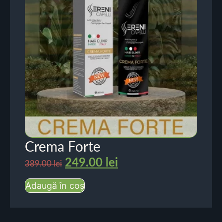
Crema Forte
249.00
lei
389.00
lei
Adaugă în coș