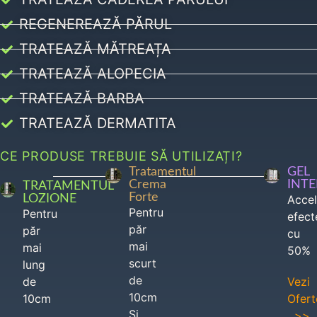
REGENEREAZĂ PĂRUL
TRATEAZĂ MĂTREAȚA
TRATEAZĂ ALOPECIA
TRATEAZĂ BARBA
TRATEAZĂ DERMATITA
CE PRODUSE TREBUIE SĂ UTILIZAȚI?
Tratamentul
GEL
Crema
INT
TRATAMENTUL
Forte
LOZIONE
Acce
Pentru
Pentru
efect
păr
păr
cu
mai
mai
50%
scurt
lung
de
de
Vezi
10cm
10cm
Ofert
Si
>>