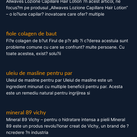
Allwaves Lozione Capillare Hair Lotion ?n acest articol, ne
focus?m pe produsul „Allwaves Lozione Capillare Hair Lotion”
– o lo?iune capilar? inovatoare care ofer? multiple
fiole colagen de baut
Fi?e colagen de b?ut Firul de p?r alb ?i c?derea acestuia sunt
probleme comune cu care se confrunt? multe persoane. Cu
toate acestea, exist? solu?ii
uleiu de masline pentru par
Uleiul de masline pentru par Uleiul de masline este un
ingredient minunat cu multiple beneficii pentru par. Acesta
este un remediu natural pentru ingrijirea si
mineral 89 vichy
Mineral 89 Vichy – pentru o hidratare intensa a pielii Mineral
89 este un produs revolu?ionar creat de Vichy, un brand de ?
ncredere ?n industria