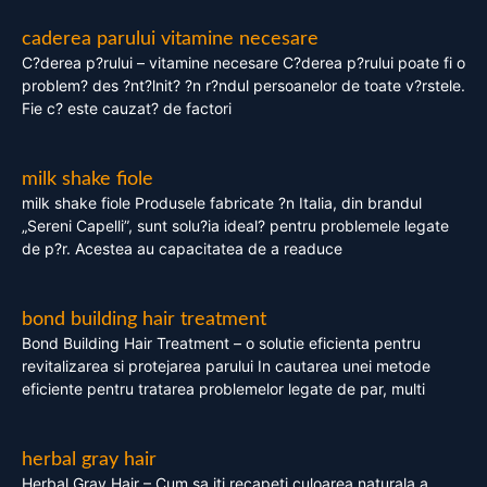
caderea parului vitamine necesare
C?derea p?rului – vitamine necesare C?derea p?rului poate fi o
problem? des ?nt?lnit? ?n r?ndul persoanelor de toate v?rstele.
Fie c? este cauzat? de factori
milk shake fiole
milk shake fiole Produsele fabricate ?n Italia, din brandul
„Sereni Capelli”, sunt solu?ia ideal? pentru problemele legate
de p?r. Acestea au capacitatea de a readuce
bond building hair treatment
Bond Building Hair Treatment – o solutie eficienta pentru
revitalizarea si protejarea parului In cautarea unei metode
eficiente pentru tratarea problemelor legate de par, multi
herbal gray hair
Herbal Gray Hair – Cum sa iti recapeti culoarea naturala a