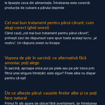
le lipsește ceva din alimentație. Întrebarea este corectă:
producția de culoare a părului depinde
Cel mai bun tratament pentru părul cărunt: cum
alegi corect (ghid onest)
Când cauți „cel mai bun tratament pentru părul cărunt”,
primești zeci de răspunsuri care spun toate același lucru: „al
nostru”. Un răspuns onest nu începe
Vopsea de păr în sarcină: ce alternativă fără
amoniac poți alege
În sarcină, aproape orice pui pe piele sau pe păr trece prin
filtrul unei singure întrebări: este sigur? Firele albe nu dispar
pentru că ești
De ce albește părul: cauzele firelor albe și ce poți
face natural
Primul fir alb apare de obicei fără avertisment, iar întrebarea