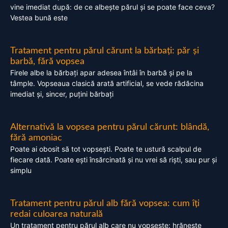
vine imediat după: de ce albește părul și se poate face ceva?
Vestea bună este
Tratament pentru părul cărunt la bărbați: păr și
barbă, fără vopsea
Firele albe la bărbați apar adesea întâi în barbă și pe la
tâmple. Vopseaua clasică arată artificial, se vede rădăcina
imediat și, sincer, puțini bărbați
Alternativă la vopsea pentru părul cărunt: blândă,
fără amoniac
Poate ai obosit să tot vopsești. Poate te ustură scalpul de
fiecare dată. Poate ești însărcinată și nu vrei să riști, sau pur și
simplu
Tratament pentru părul alb fără vopsea: cum îți
redai culoarea naturală
Un tratament pentru părul alb care nu vopsește: hrănește