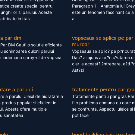
tice create special pentru
Paragraph 1 – Anatomia lui Grey
i, unghiilor si parului. Aceste
este un fenomen fascinant ce a 
bricate in Italia
a
ea par dm
vopseaua se aplica pe par
murdar
ar DM Cauti o solutie eficienta
ru schimbarea culorii parului
Vopseaua se aplic? pe p?r cura
la indemana spray-ul de vopsea
Dac? ai ajuns aici ?n c?utarea u
clar la aceast? ?ntrebare, e?ti ?n
Ast?zi
atare a parului
tratamente pentru par gra
re a parului Uleiul de hidratare a
Tratamente pentru par gras Par
 produs popular si eficient in
fi o problema comuna cu care 
lui. Acesta ofera multiple
se confrunta. Aspectul uleios si
ru sanatatea
pot face