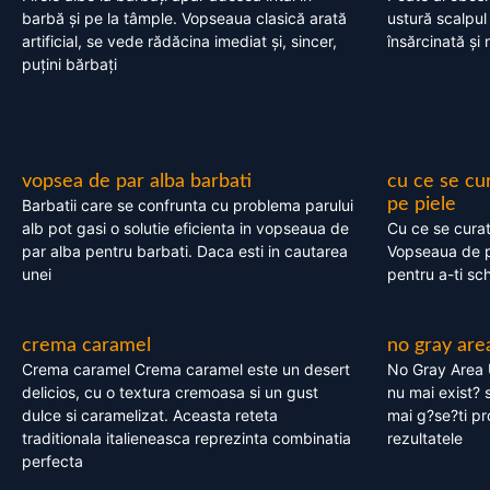
barbă și pe la tâmple. Vopseaua clasică arată
ustură scalpul
artificial, se vede rădăcina imediat și, sincer,
însărcinată și 
puțini bărbați
vopsea de par alba barbati
cu ce se cu
pe piele
Barbatii care se confrunta cu problema parului
alb pot gasi o solutie eficienta in vopseaua de
Cu ce se cura
par alba pentru barbati. Daca esti in cautarea
Vopseaua de p
unei
pentru a-ti sc
crema caramel
no gray are
Crema caramel Crema caramel este un desert
No Gray Area 
delicios, cu o textura cremoasa si un gust
nu mai exist? s
dulce si caramelizat. Aceasta reteta
mai g?se?ti pr
traditionala italieneasca reprezinta combinatia
rezultatele
perfecta