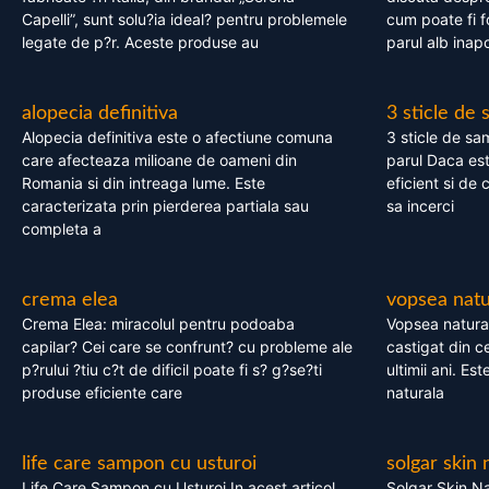
Capelli”, sunt solu?ia ideal? pentru problemele
cum poate fi f
legate de p?r. Aceste produse au
parul alb inapo
alopecia definitiva
3 sticle de
Alopecia definitiva este o afectiune comuna
3 sticle de sa
care afecteaza milioane de oameni din
parul Daca est
Romania si din intreaga lume. Este
eficient si de 
caracterizata prin pierderea partiala sau
sa incerci
completa a
crema elea
vopsea natu
Crema Elea: miracolul pentru podoaba
Vopsea natura
capilar? Cei care se confrunt? cu probleme ale
castigat din c
p?rului ?tiu c?t de dificil poate fi s? g?se?ti
ultimii ani. Es
produse eficiente care
naturala
life care sampon cu usturoi
solgar skin 
Life Care Sampon cu Usturoi In acest articol,
Solgar Skin Na