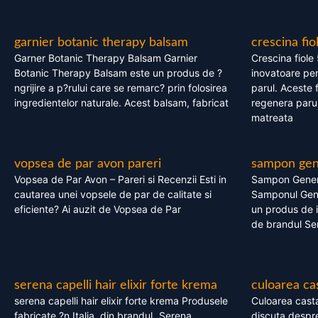
garnier botanic therapy balsam
crescina fio
Garner Botanic Therapy Balsam Garnier
Crescina fiole
Botanic Therapy Balsam este un produs de ?
inovatoare pen
ngrijire a p?rului care se remarc? prin folosirea
parul. Aceste 
ingredientelor naturale. Acest balsam, fabricat
regenera parul
matreata
vopsea de par avon pareri
sampon gene
Vopsea de Par Avon – Pareri si Recenzii Esti in
Sampon Gener
cautarea unei vopsele de par de calitate si
Samponul Gene
eficiente? Ai auzit de Vopsea de Par
un produs de in
de brandul Se
serena capelli hair elixir forte krema
culoarea ca
serena capelli hair elixir forte krema Produsele
Culoarea casta
fabricate ?n Italia, din brandul „Serena
discuta despre