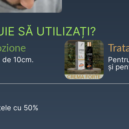
E SĂ UTILIZAȚI?
ozione
Trat
g de 10cm.
Pentr
și pen
ctele cu 50%