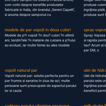
vom vorbi despre benefiile produselor
produse cosme
fabricate in Italia, din brandul „Sereni Capelli”,
ingrijirea pieli
si anume despre samponul cu
produse sunt fa
modele de par vopsit in doua culori
spray vops
Modele de p?r vopsit ?n dou? culori ?n ultimii
Spray Vopsea P
ani, tendin?ele ?n materie de culoare a p?rului
si rapida pent
au evoluat, iar multe femei au ales modele
tau? Acum ai 
par DM, o
vopsit natural par
ulei de hidr
Vopsit natural par: solutia perfecta pentru un
Ulei de hidrata
par frumos si sanatos In ziua de azi, multe
parului este un
persoane sunt preocupate de aspectul parului
ingrijirea paru
lor si cauta
beneficii pent