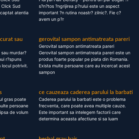
 Click Sud
s?n?tos ?ngrijirea p?rului este un aspect
captat atentia
important ?n rutina noastr? zilnic?. Fie c?
avem un p?r
 curat sau
gerovital sampon antimatreata pareri
Gerovital sampon antimatreata pareri
t sau murdar?
Gerovital sampon antimatreata pareri este un
nui r?spuns
produs foarte popular pe piata din Romania.
 locul potrivit.
Exista multe persoane care au incercat acest
sampon
s
ce cauzeaza caderea parului la barbati
ul gras poate
Caderea parului la barbati este o problema
multe persoane
frecventa, care poate avea multiple cauze.
 lipsa de volum
Este important sa intelegem factorii care
determina aceasta afectiune si sa luam