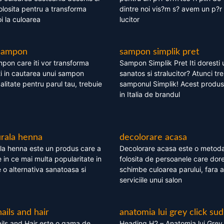
olosita pentru a transforma
dintre noi vis?m s? avem un p?r 
i la culoarea
lucitor
 sampon
sampon simplik pret
mpon care iti vor transforma
Sampon Simplik Pret Iti doresti 
i in cautarea unui sampon
sanatos si stralucitor? Atunci tr
calitate pentru parul tau, trebuie
samponul Simplik! Acest produs 
in Italia de brandul
rala henna
decolorare acasa
la henna este un produs care a
Decolorare acasa este o metoda
e in ce mai multa popularitate in
folosita de persoanele care dore
te o alternativa sanatoasa si
schimbe culoarea parului, fara a
serviciile unui salon
nails and hair
anatomia lui grey click sud
ils and Hair este o gama de
Heading H2 – Anatomia lui Grey