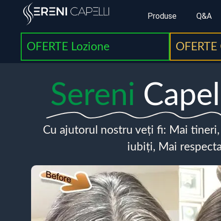
Produse
Q&A
OFERTE Lozione
OFERTE 
Sereni
Capel
Cu ajutorul nostru veți fi: Mai tineri
iubiți, Mai respecta