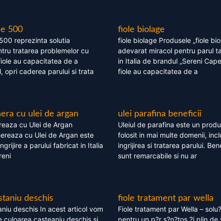
le 500
fiole biolage
 500 reprezinta solutia
fiole biolage Produsele „fiole bi
tru tratarea problemelor cu
adevarat miracol pentru parul t
fiole au capacitatea de a
in Italia de brandul „Sereni Capel
, opri caderea parului si trata
fiole au capacitatea de a
ra cu ulei de argan
ulei parafina beneficii
eaza cu Ulei de Argan
Uleiul de parafina este un produs
reaza cu Ulei de Argan este
folosit in mai multe domenii, incl
grijire a parului fabricat in Italia
ingrijirea si tratarea parului. Bene
reni
sunt remarcabile si nu ar
staniu deschis
fiole tratament par wella
niu deschis In acest articol vom
Fiole tratament par Wella – solu?
 culoarea casteaniu deschis si
pentru un p?r s?n?tos ?i plin de 