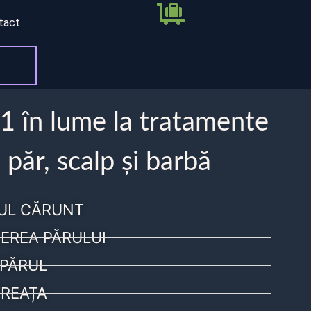
tact
 1 în lume la tratamente
 păr, scalp și barbă
UL CĂRUNT
EREA PĂRULUI
PĂRUL
REAȚA