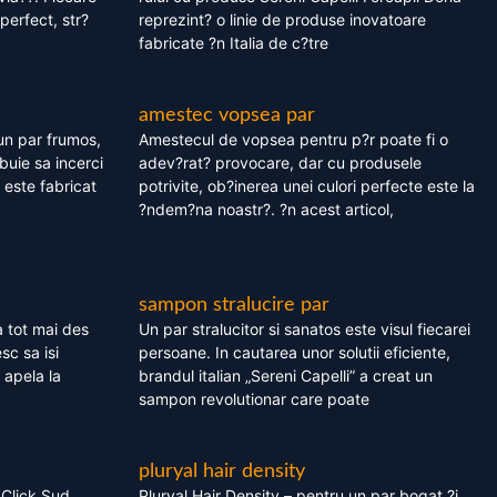
perfect, str?
reprezint? o linie de produse inovatoare
fabricate ?n Italia de c?tre
amestec vopsea par
un par frumos,
Amestecul de vopsea pentru p?r poate fi o
ebuie sa incerci
adev?rat? provocare, dar cu produsele
este fabricat
potrivite, ob?inerea unei culori perfecte este la
?ndem?na noastr?. ?n acest articol,
sampon stralucire par
 tot mai des
Un par stralucitor si sanatos este visul fiecarei
sc sa isi
persoane. In cautarea unor solutii eficiente,
 apela la
brandul italian „Sereni Capelli” a creat un
sampon revolutionar care poate
pluryal hair density
 Click Sud
Pluryal Hair Density – pentru un par bogat ?i