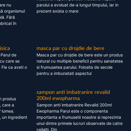
are nu
parului a evoluat de-a lungul timpului, iar in
asă organismul
prezent exista o mare
lă. Fără
bricat în
isica
masca par cu drojdie de bere
 Parul de
Masca par cu drojdie de bere este un produs
cu care se
natural cu multiple beneficii pentru sanatatea
. Fie ca aveti o
si frumusetea parului. Folosita de secole
pentru a imbunatati aspectul
sampon anti imbatranire revalid
200ml ewopharma
un produs
, care a
Sampon anti imbatranire Revalid 200ml
? lumea.
Ewopharma Parul este o componenta
 un ingredient
importanta a frumusetii noastre si reprezinta
unul dintre primele lucruri observate de catre
ceilalti. Din