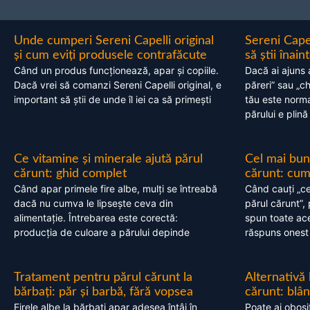
Unde cumperi Sereni Capelli original
Sereni Cape
și cum eviți produsele contrafăcute
să știi înai
Când un produs funcționează, apar și copiile.
Dacă ai ajuns 
Dacă vrei să comanzi Sereni Capelli original, e
păreri” sau „c
important să știi de unde îl iei ca să primești
tău este normal
părului e plină
Ce vitamine și minerale ajută părul
Cel mai bun
cărunt: ghid complet
cărunt: cum 
Când apar primele fire albe, mulți se întreabă
Când cauți „ce
dacă nu cumva le lipsește ceva din
părul cărunt”,
alimentație. Întrebarea este corectă:
spun toate acel
producția de culoare a părului depinde
răspuns onest
Tratament pentru părul cărunt la
Alternativă
bărbați: păr și barbă, fără vopsea
cărunt: blâ
Firele albe la bărbați apar adesea întâi în
Poate ai obosi