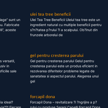
ulei tea tree beneficii
olage” sunt un
Ulei Tea Tree Beneficii Uleiul tea tree este un
au. Fabricate
ingredient natural cu multiple beneficii pentru
li”, aceste
s?n?tatea p?rului ?i a scalpului. Ob?inut din
frunzele arborelui de
gel pentru cresterea parului
 versatil,
Gel pentru cresterea parului Gelul pentru
usiv in
cresterea parului este un produs eficient in
ficiile sale
rezolvarea diferitelor probleme legate de
sanatatea si aspectul parului. Alegerea unui
gel
forcapil dona
ia ideal?
Forcapil Dona – revitalizare ?i ?ngrijire a p?
via??! Fiecare
rului cu produse Sereni Capelli Forcapil Dona