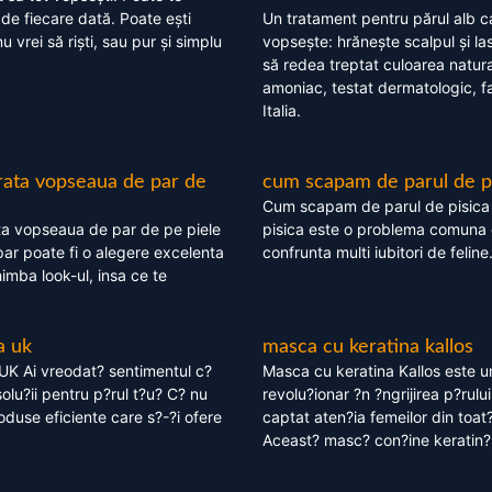
 de fiecare dată. Poate ești
Un tratament pentru părul alb c
nu vrei să riști, sau pur și simplu
vopsește: hrănește scalpul și l
să redea treptat culoarea natura
amoniac, testat dermatologic, fa
Italia.
rata vopseaua de par de
cum scapam de parul de p
Cum scapam de parul de pisica
ta vopseaua de par de pe piele
pisica este o problema comuna 
ar poate fi o alegere excelenta
confrunta multi iubitori de feline
himba look-ul, insa ce te
a uk
masca cu keratina kallos
UK Ai vreodat? sentimentul c?
Masca cu keratina Kallos este 
olu?ii pentru p?rul t?u? C? nu
revolu?ionar ?n ?ngrijirea p?rului
oduse eficiente care s?-?i ofere
captat aten?ia femeilor din toat
Aceast? masc? con?ine keratin?,