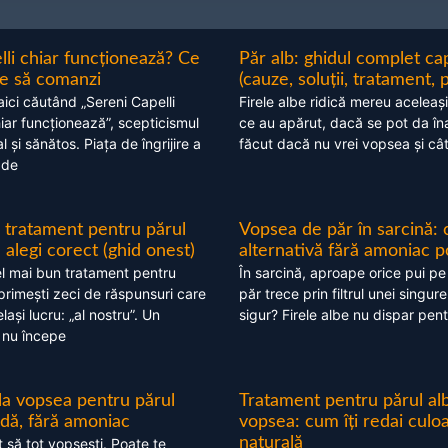
lli chiar funcționează? Ce
Păr alb: ghidul complet c
nte să comanzi
(cauze, soluții, tratament, 
aici căutând „Sereni Capelli
Firele albe ridică mereu aceleași
hiar funcționează”, scepticismul
ce au apărut, dacă se pot da în
 și sănătos. Piața de îngrijire a
făcut dacă nu vrei vopsea și câ
 de
 tratament pentru părul
Vopsea de păr în sarcină: 
alegi corect (ghid onest)
alternativă fără amoniac p
l mai bun tratament pentru
În sarcină, aproape orice pui pe
 primești zeci de răspunsuri care
păr trece prin filtrul unei singure
ași lucru: „al nostru”. Un
sigur? Firele albe nu dispar pent
 nu începe
 la vopsea pentru părul
Tratament pentru părul alb
ndă, fără amoniac
vopsea: cum îți redai culo
naturală
t să tot vopsești. Poate te