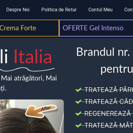
Despre Noi
Politica de Retur
Contul Meu
Con
Crema Forte
OFERTE Gel Intenso
Brandul nr.
li
Italia
pentru
, Mai atrăgători, Mai
ți.
TRATEAZĂ PĂR
TRATEAZĂ CĂD
REGENEREAZĂ 
TRATEAZĂ MĂT