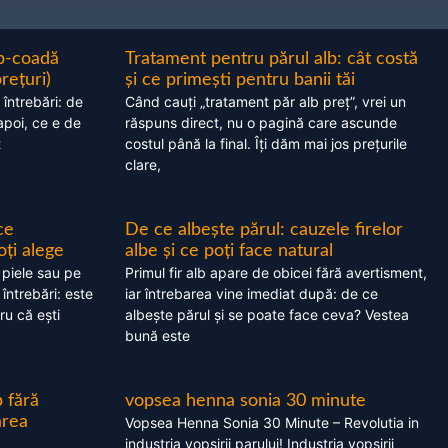
ap-coadă
Tratament pentru părul alb: cât costă
prețuri)
și ce primești pentru banii tăi
 întrebări: de
Când cauți „tratament păr alb preț”, vrei un
apoi, ce e de
răspuns direct, nu o pagină care ascunde
t
costul până la final. Îți dăm mai jos prețurile
clare,
ce
De ce albește părul: cauzele firelor
oți alege
albe și ce poți face natural
 piele sau pe
Primul fir alb apare de obicei fără avertisment,
 întrebări: este
iar întrebarea vine imediat după: de ce
ru că ești
albește părul și se poate face ceva? Vestea
bună este
 fără
vopsea henna sonia 30 minute
area
Vopsea Henna Sonia 30 Minute – Revolutia in
industria vopsirii parului! Industria vopsirii