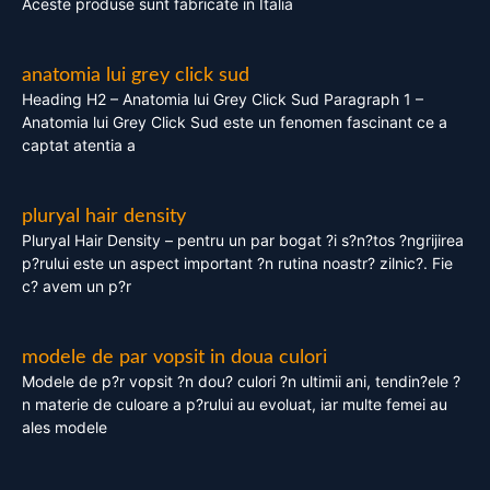
Aceste produse sunt fabricate in Italia
anatomia lui grey click sud
Heading H2 – Anatomia lui Grey Click Sud Paragraph 1 –
Anatomia lui Grey Click Sud este un fenomen fascinant ce a
captat atentia a
pluryal hair density
Pluryal Hair Density – pentru un par bogat ?i s?n?tos ?ngrijirea
p?rului este un aspect important ?n rutina noastr? zilnic?. Fie
c? avem un p?r
modele de par vopsit in doua culori
Modele de p?r vopsit ?n dou? culori ?n ultimii ani, tendin?ele ?
n materie de culoare a p?rului au evoluat, iar multe femei au
ales modele