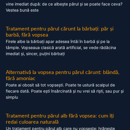
vine imediat după: de ce albește părul și se poate face ceva?
Vestea bună este
Tratament pentru părul cărunt la bărbați: păr și
barbă, fără vopsea
Firele albe la bărbați apar adesea întâi în barbă și pe la
tâmple. Vopseaua clasică arată artificial, se vede rădăcina
imediat și, sincer, puțini bărbați
Alternativă la vopsea pentru părul cărunt: blândă,
fără amoniac
Poate ai obosit să tot vopsești. Poate te ustură scalpul de
fiecare dată. Poate ești însărcinată și nu vrei să riști, sau pur și
simplu
Tratament pentru părul alb fără vopsea: cum îți
redai culoarea naturală
Un tratament pentru părul alb care nu vopsește: hrănește