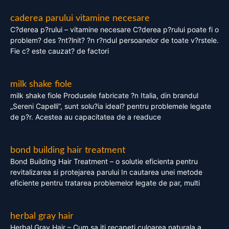
caderea parului vitamine necesare
C?derea p?rului – vitamine necesare C?derea p?rului poate fi o
problem? des ?nt?lnit? ?n r?ndul persoanelor de toate v?rstele.
Fie c? este cauzat? de factori
milk shake fiole
milk shake fiole Produsele fabricate ?n Italia, din brandul
„Sereni Capelli”, sunt solu?ia ideal? pentru problemele legate
de p?r. Acestea au capacitatea de a readuce
bond building hair treatment
Bond Building Hair Treatment – o solutie eficienta pentru
revitalizarea si protejarea parului In cautarea unei metode
eficiente pentru tratarea problemelor legate de par, multi
herbal gray hair
Herbal Gray Hair – Cum sa iti recapeti culoarea naturala a