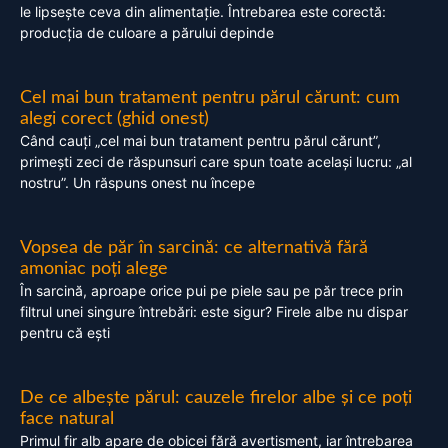
le lipsește ceva din alimentație. Întrebarea este corectă:
producția de culoare a părului depinde
Cel mai bun tratament pentru părul cărunt: cum
alegi corect (ghid onest)
Când cauți „cel mai bun tratament pentru părul cărunt”,
primești zeci de răspunsuri care spun toate același lucru: „al
nostru”. Un răspuns onest nu începe
Vopsea de păr în sarcină: ce alternativă fără
amoniac poți alege
În sarcină, aproape orice pui pe piele sau pe păr trece prin
filtrul unei singure întrebări: este sigur? Firele albe nu dispar
pentru că ești
De ce albește părul: cauzele firelor albe și ce poți
face natural
Primul fir alb apare de obicei fără avertisment, iar întrebarea