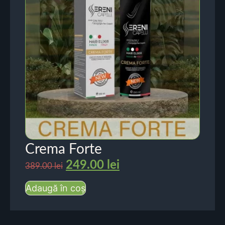
Crema Forte
249.00
lei
389.00
lei
Adaugă în coș