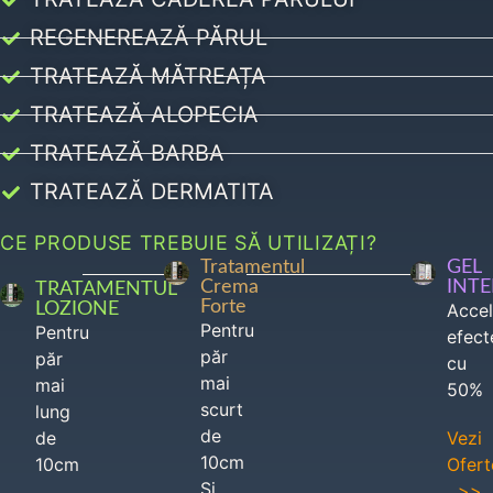
REGENEREAZĂ PĂRUL
TRATEAZĂ MĂTREAȚA
TRATEAZĂ ALOPECIA
TRATEAZĂ BARBA
TRATEAZĂ DERMATITA
CE PRODUSE TREBUIE SĂ UTILIZAȚI?
Tratamentul
GEL
Crema
INT
TRATAMENTUL
Forte
LOZIONE
Acce
Pentru
Pentru
efect
păr
păr
cu
mai
mai
50%
scurt
lung
de
de
Vezi
10cm
10cm
Ofert
Si
>>