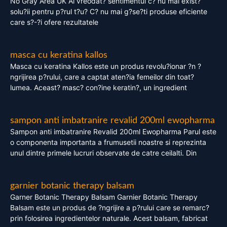
No Gray Area UK Ai vreodat? sentimentul c? nu mai exist?
solu?ii pentru p?rul t?u? C? nu mai g?se?ti produse eficiente
care s?-?i ofere rezultatele
masca cu keratina kallos
Masca cu keratina Kallos este un produs revolu?ionar ?n ?
ngrijirea p?rului, care a captat aten?ia femeilor din toat?
lumea. Aceast? masc? con?ine keratin?, un ingredient
sampon anti imbatranire revalid 200ml ewopharma
Sampon anti imbatranire Revalid 200ml Ewopharma Parul este
o componenta importanta a frumusetii noastre si reprezinta
unul dintre primele lucruri observate de catre ceilalti. Din
garnier botanic therapy balsam
Garner Botanic Therapy Balsam Garnier Botanic Therapy
Balsam este un produs de ?ngrijire a p?rului care se remarc?
prin folosirea ingredientelor naturale. Acest balsam, fabricat