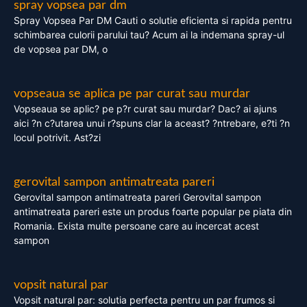
spray vopsea par dm
Spray Vopsea Par DM Cauti o solutie eficienta si rapida pentru
schimbarea culorii parului tau? Acum ai la indemana spray-ul
de vopsea par DM, o
vopseaua se aplica pe par curat sau murdar
Vopseaua se aplic? pe p?r curat sau murdar? Dac? ai ajuns
aici ?n c?utarea unui r?spuns clar la aceast? ?ntrebare, e?ti ?n
locul potrivit. Ast?zi
gerovital sampon antimatreata pareri
Gerovital sampon antimatreata pareri Gerovital sampon
antimatreata pareri este un produs foarte popular pe piata din
Romania. Exista multe persoane care au incercat acest
sampon
vopsit natural par
Vopsit natural par: solutia perfecta pentru un par frumos si