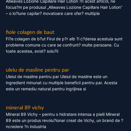
Allwaves Lozione Capillare Hair Lotion ?n acest articol, ne
focus?m pe produsul „Allwaves Lozione Capillare Hair Lotion”
– o lo?iune capilar? inovatoare care ofer? multiple
fiole colagen de baut
Fi?e colagen de b?ut Firul de p?r alb ?i c?derea acestuia sunt
probleme comune cu care se confrunt? multe persoane. Cu
toate acestea, exist? solu?ii
uleiu de masline pentru par
Uleiul de masline pentru par Uleiul de masline este un
ingredient minunat cu multiple beneficii pentru par. Acesta
este un remediu natural pentru ingrijirea si
mineral 89 vichy
Mineral 89 Vichy – pentru o hidratare intensa a pielii Mineral
89 este un produs revolu?ionar creat de Vichy, un brand de ?
ncredere ?n industria