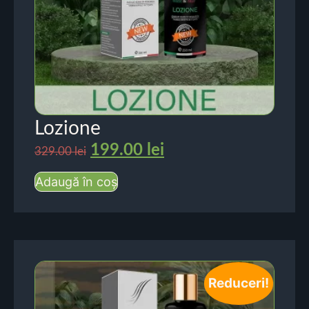
Lozione
199.00
lei
329.00
lei
Adaugă în coș
Reduceri!