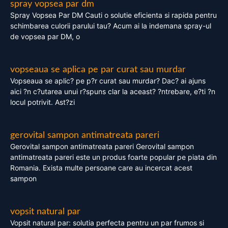
spray vopsea par dm
Spray Vopsea Par DM Cauti o solutie eficienta si rapida pentru
schimbarea culorii parului tau? Acum ai la indemana spray-ul
de vopsea par DM, o
vopseaua se aplica pe par curat sau murdar
Vopseaua se aplic? pe p?r curat sau murdar? Dac? ai ajuns
aici ?n c?utarea unui r?spuns clar la aceast? ?ntrebare, e?ti ?n
locul potrivit. Ast?zi
gerovital sampon antimatreata pareri
Gerovital sampon antimatreata pareri Gerovital sampon
antimatreata pareri este un produs foarte popular pe piata din
Romania. Exista multe persoane care au incercat acest
sampon
vopsit natural par
Vopsit natural par: solutia perfecta pentru un par frumos si