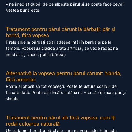
vine imediat după: de ce albește părul și se poate face ceva?
Vestea bună este
Tratament pentru părul cărunt la bărbați: păr și
barbă, fără vopsea
Firele albe la bărbați apar adesea întâi în barbă și pe la
tâmple. Vopseaua clasică arată artificial, se vede rădăcina
imediat și, sincer, puțini bărbați
Alternativă la vopsea pentru părul cărunt: blândă,
fără amoniac
Poate ai obosit să tot vopsești. Poate te ustură scalpul de
fiecare dată. Poate ești însărcinată și nu vrei să riști, sau pur și
simplu
Tratament pentru părul alb fără vopsea: cum îți
redai culoarea naturală
Un tratament pentru părul alb care nu vopsește: hrănește