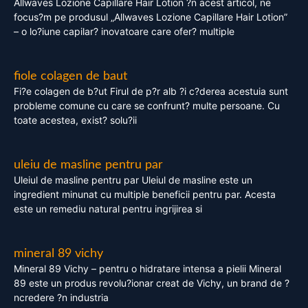
Allwaves Lozione Capillare Hair Lotion ?n acest articol, ne
focus?m pe produsul „Allwaves Lozione Capillare Hair Lotion”
– o lo?iune capilar? inovatoare care ofer? multiple
fiole colagen de baut
Fi?e colagen de b?ut Firul de p?r alb ?i c?derea acestuia sunt
probleme comune cu care se confrunt? multe persoane. Cu
toate acestea, exist? solu?ii
uleiu de masline pentru par
Uleiul de masline pentru par Uleiul de masline este un
ingredient minunat cu multiple beneficii pentru par. Acesta
este un remediu natural pentru ingrijirea si
mineral 89 vichy
Mineral 89 Vichy – pentru o hidratare intensa a pielii Mineral
89 este un produs revolu?ionar creat de Vichy, un brand de ?
ncredere ?n industria