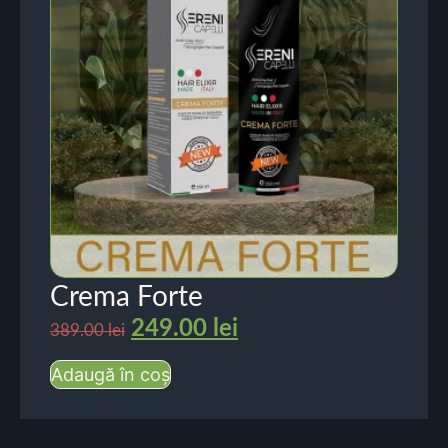
Crema Forte
249.00
lei
389.00
lei
Adaugă în coș