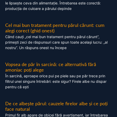
le lipsește ceva din alimentație. Întrebarea este corectă:
producția de culoare a părului depinde
Cel mai bun tratament pentru părul cărunt: cum
alegi corect (ghid onest)
Când cauți „cel mai bun tratament pentru părul cărunt”,
primești zeci de răspunsuri care spun toate același lucru: „al
nostru”. Un răspuns onest nu începe
Vopsea de păr în sarcină: ce alternativă fără
amoniac poți alege
În sarcină, aproape orice pui pe piele sau pe păr trece prin
filtrul unei singure întrebări: este sigur? Firele albe nu dispar
pentru că ești
De ce albește părul: cauzele firelor albe și ce poți
face natural
Primul fir alb apare de obicei fără avertisment, iar întrebarea