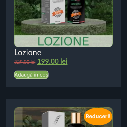
Lozione
199.00
lei
329.00
lei
Adaugă în coș
Reduceri!