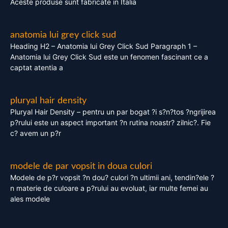
Aceste produse sunt fabricate in Italia
anatomia lui grey click sud
Heading H2 – Anatomia lui Grey Click Sud Paragraph 1 –
Anatomia lui Grey Click Sud este un fenomen fascinant ce a
captat atentia a
pluryal hair density
Pluryal Hair Density – pentru un par bogat ?i s?n?tos ?ngrijirea
p?rului este un aspect important ?n rutina noastr? zilnic?. Fie
c? avem un p?r
modele de par vopsit in doua culori
Modele de p?r vopsit ?n dou? culori ?n ultimii ani, tendin?ele ?
n materie de culoare a p?rului au evoluat, iar multe femei au
ales modele