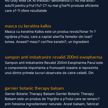
No Gray Area UK Ai vreodat? sentimentul c? nu mai exist?
solu?ii pentru p?rul t?u? C? nu mai g?se?ti produse eficiente
care s?-?i ofere rezultatele
masca cu keratina kallos
Masca cu keratina Kallos este un produs revolu?ionar ?n ?
ngrijirea p?rului, care a captat aten?ia femeilor din toat?
lumea. Aceast? masc? con?ine keratin?, un ingredient
sampon anti imbatranire revalid 200ml ewopharma
Sampon anti imbatranire Revalid 200ml Ewopharma Parul este
o componenta importanta a frumusetii noastre si reprezinta
unul dintre primele lucruri observate de catre ceilalti. Din
garnier botanic therapy balsam
Garner Botanic Therapy Balsam Garnier Botanic Therapy
Balsam este un produs de ?ngrijire a p?rului care se remarc?
prin folosirea ingredientelor naturale. Acest balsam, fabricat