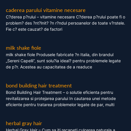
caderea parului vitamine necesare
C?derea p?rului – vitamine necesare C?derea p?rului poate fi o
problem? des ?nt?lnit? ?n r?ndul persoanelor de toate v?rstele.
Fie c? este cauzat? de factori
milk shake fiole
milk shake fiole Produsele fabricate ?n Italia, din brandul
„Sereni Capelli”, sunt solu?ia ideal? pentru problemele legate
de p?r. Acestea au capacitatea de a readuce
bond building hair treatment
Bond Building Hair Treatment – o solutie eficienta pentru
revitalizarea si protejarea parului In cautarea unei metode
eficiente pentru tratarea problemelor legate de par, multi
herbal gray hair
Herbal Gray Hair – Cum sa iti recapeti culoarea naturala a