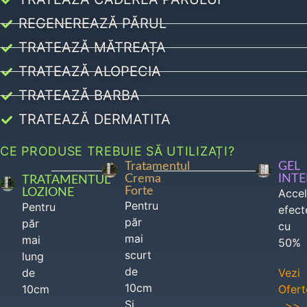
REGENEREAZĂ PĂRUL
TRATEAZĂ MĂTREAȚA
TRATEAZĂ ALOPECIA
TRATEAZĂ BARBA
TRATEAZĂ DERMATITA
CE PRODUSE TREBUIE SĂ UTILIZAȚI?
Tratamentul
GEL
Crema
INT
TRATAMENTUL
Forte
LOZIONE
Acce
Pentru
Pentru
efect
păr
păr
cu
mai
mai
50%
scurt
lung
de
de
Vezi
10cm
10cm
Ofert
Si
>>