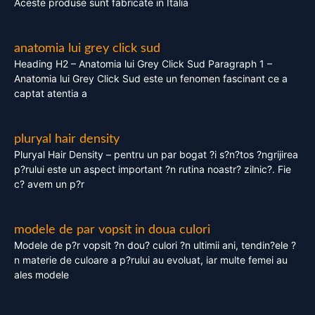
Aceste produse sunt fabricate in Italia
anatomia lui grey click sud
Heading H2 – Anatomia lui Grey Click Sud Paragraph 1 –
Anatomia lui Grey Click Sud este un fenomen fascinant ce a
captat atentia a
pluryal hair density
Pluryal Hair Density – pentru un par bogat ?i s?n?tos ?ngrijirea
p?rului este un aspect important ?n rutina noastr? zilnic?. Fie
c? avem un p?r
modele de par vopsit in doua culori
Modele de p?r vopsit ?n dou? culori ?n ultimii ani, tendin?ele ?
n materie de culoare a p?rului au evoluat, iar multe femei au
ales modele