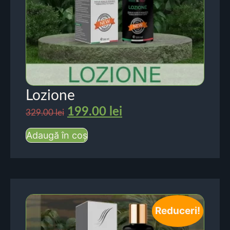
Lozione
199.00
lei
329.00
lei
Adaugă în coș
Reduceri!