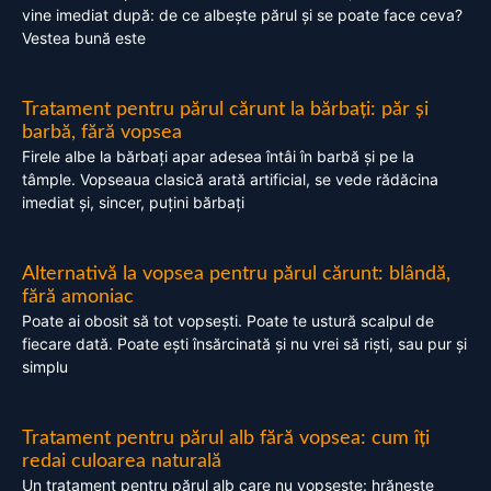
vine imediat după: de ce albește părul și se poate face ceva?
Vestea bună este
Tratament pentru părul cărunt la bărbați: păr și
barbă, fără vopsea
Firele albe la bărbați apar adesea întâi în barbă și pe la
tâmple. Vopseaua clasică arată artificial, se vede rădăcina
imediat și, sincer, puțini bărbați
Alternativă la vopsea pentru părul cărunt: blândă,
fără amoniac
Poate ai obosit să tot vopsești. Poate te ustură scalpul de
fiecare dată. Poate ești însărcinată și nu vrei să riști, sau pur și
simplu
Tratament pentru părul alb fără vopsea: cum îți
redai culoarea naturală
Un tratament pentru părul alb care nu vopsește: hrănește