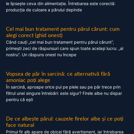
le lipsește ceva din alimentație. Întrebarea este corectă:
producția de culoare a părului depinde
Cel mai bun tratament pentru părul cărunt: cum
alegi corect (ghid onest)
Când cauți „cel mai bun tratament pentru părul cărunt”,
primești zeci de răspunsuri care spun toate același lucru: „al
nostru”. Un răspuns onest nu începe
Vopsea de păr în sarcină: ce alternativă fără
amoniac poți alege
În sarcină, aproape orice pui pe piele sau pe păr trece prin
filtrul unei singure întrebări: este sigur? Firele albe nu dispar
pentru că ești
De ce albește părul: cauzele firelor albe și ce poți
face natural
Primul fir alb apare de obicei fără avertisment, iar întrebarea