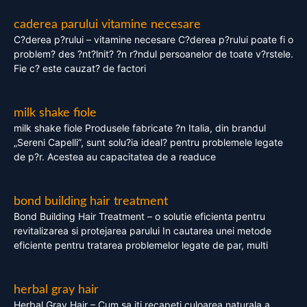
caderea parului vitamine necesare
C?derea p?rului – vitamine necesare C?derea p?rului poate fi o
problem? des ?nt?lnit? ?n r?ndul persoanelor de toate v?rstele.
Fie c? este cauzat? de factori
milk shake fiole
milk shake fiole Produsele fabricate ?n Italia, din brandul
„Sereni Capelli”, sunt solu?ia ideal? pentru problemele legate
de p?r. Acestea au capacitatea de a readuce
bond building hair treatment
Bond Building Hair Treatment – o solutie eficienta pentru
revitalizarea si protejarea parului In cautarea unei metode
eficiente pentru tratarea problemelor legate de par, multi
herbal gray hair
Herbal Gray Hair – Cum sa iti recapeti culoarea naturala a