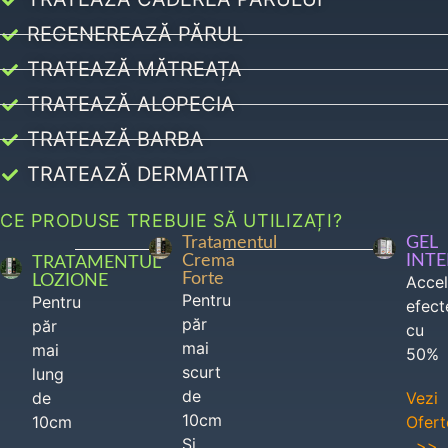
REGENEREAZĂ PĂRUL
TRATEAZĂ MĂTREAȚA
TRATEAZĂ ALOPECIA
TRATEAZĂ BARBA
TRATEAZĂ DERMATITA
CE PRODUSE TREBUIE SĂ UTILIZAȚI?
Tratamentul
GEL
Crema
INT
TRATAMENTUL
Forte
LOZIONE
Acce
Pentru
Pentru
efect
păr
păr
cu
mai
mai
50%
scurt
lung
de
de
Vezi
10cm
10cm
Ofert
Si
>>