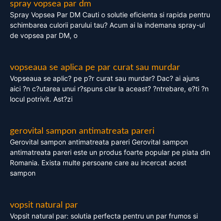
spray vopsea par dm
Spray Vopsea Par DM Cauti o solutie eficienta si rapida pentru
schimbarea culorii parului tau? Acum ai la indemana spray-ul
de vopsea par DM, o
vopseaua se aplica pe par curat sau murdar
Vopseaua se aplic? pe p?r curat sau murdar? Dac? ai ajuns
aici ?n c?utarea unui r?spuns clar la aceast? ?ntrebare, e?ti ?n
locul potrivit. Ast?zi
gerovital sampon antimatreata pareri
Gerovital sampon antimatreata pareri Gerovital sampon
antimatreata pareri este un produs foarte popular pe piata din
Romania. Exista multe persoane care au incercat acest
sampon
vopsit natural par
Vopsit natural par: solutia perfecta pentru un par frumos si