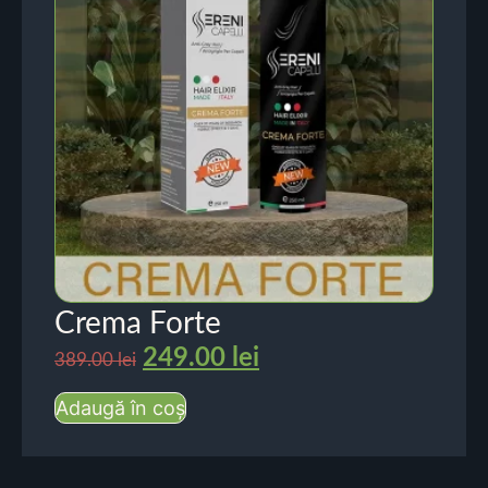
Crema Forte
249.00
lei
389.00
lei
Adaugă în coș