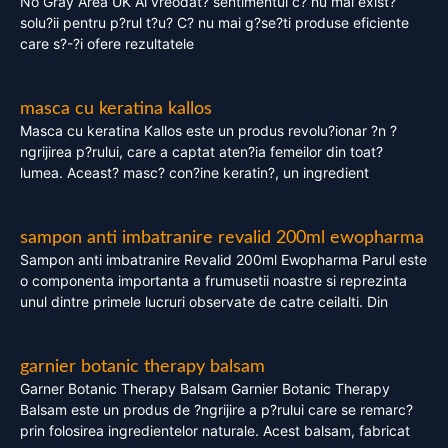
No Gray Area UK Ai vreodat? sentimentul c? nu mai exist?
solu?ii pentru p?rul t?u? C? nu mai g?se?ti produse eficiente
care s?-?i ofere rezultatele
masca cu keratina kallos
Masca cu keratina Kallos este un produs revolu?ionar ?n ?
ngrijirea p?rului, care a captat aten?ia femeilor din toat?
lumea. Aceast? masc? con?ine keratin?, un ingredient
sampon anti imbatranire revalid 200ml ewopharma
Sampon anti imbatranire Revalid 200ml Ewopharma Parul este
o componenta importanta a frumusetii noastre si reprezinta
unul dintre primele lucruri observate de catre ceilalti. Din
garnier botanic therapy balsam
Garner Botanic Therapy Balsam Garnier Botanic Therapy
Balsam este un produs de ?ngrijire a p?rului care se remarc?
prin folosirea ingredientelor naturale. Acest balsam, fabricat