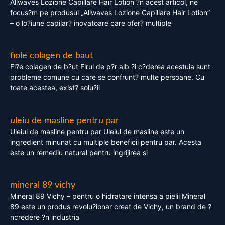
Allwaves Lozione Capillare Hair Lotion ?n acest articol, ne
focus?m pe produsul „Allwaves Lozione Capillare Hair Lotion”
– o lo?iune capilar? inovatoare care ofer? multiple
fiole colagen de baut
Fi?e colagen de b?ut Firul de p?r alb ?i c?derea acestuia sunt
probleme comune cu care se confrunt? multe persoane. Cu
toate acestea, exist? solu?ii
uleiu de masline pentru par
Uleiul de masline pentru par Uleiul de masline este un
ingredient minunat cu multiple beneficii pentru par. Acesta
este un remediu natural pentru ingrijirea si
mineral 89 vichy
Mineral 89 Vichy – pentru o hidratare intensa a pielii Mineral
89 este un produs revolu?ionar creat de Vichy, un brand de ?
ncredere ?n industria