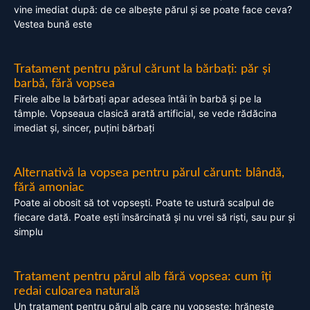
vine imediat după: de ce albește părul și se poate face ceva?
Vestea bună este
Tratament pentru părul cărunt la bărbați: păr și
barbă, fără vopsea
Firele albe la bărbați apar adesea întâi în barbă și pe la
tâmple. Vopseaua clasică arată artificial, se vede rădăcina
imediat și, sincer, puțini bărbați
Alternativă la vopsea pentru părul cărunt: blândă,
fără amoniac
Poate ai obosit să tot vopsești. Poate te ustură scalpul de
fiecare dată. Poate ești însărcinată și nu vrei să riști, sau pur și
simplu
Tratament pentru părul alb fără vopsea: cum îți
redai culoarea naturală
Un tratament pentru părul alb care nu vopsește: hrănește