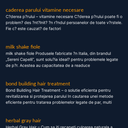
caderea parului vitamine necesare
C?derea p?rului – vitamine necesare C?derea p?rului poate fi o
problem? des ?nt?lnit? ?n r?ndul persoanelor de toate v?rstele.
Fie c? este cauzat? de factori
milk shake fiole
milk shake fiole Produsele fabricate ?n Italia, din brandul
„Sereni Capelli”, sunt solu?ia ideal? pentru problemele legate
de p?r. Acestea au capacitatea de a readuce
bond building hair treatment
Bond Building Hair Treatment – o solutie eficienta pentru
revitalizarea si protejarea parului In cautarea unei metode
eficiente pentru tratarea problemelor legate de par, multi
herbal gray hair
Herbal Gray Hair – Cum sa iti recapeti culoarea naturala a