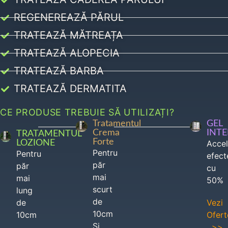
REGENEREAZĂ PĂRUL
TRATEAZĂ MĂTREAȚA
TRATEAZĂ ALOPECIA
TRATEAZĂ BARBA
TRATEAZĂ DERMATITA
CE PRODUSE TREBUIE SĂ UTILIZAȚI?
Tratamentul
GEL
Crema
INT
TRATAMENTUL
Forte
LOZIONE
Acce
Pentru
Pentru
efect
păr
păr
cu
mai
mai
50%
scurt
lung
de
de
Vezi
10cm
10cm
Ofert
Si
>>