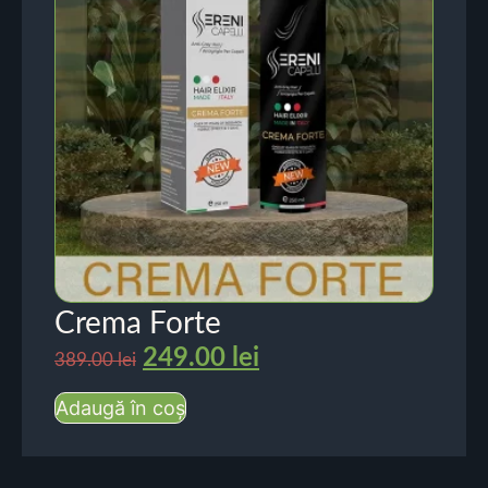
Crema Forte
249.00
lei
389.00
lei
Adaugă în coș