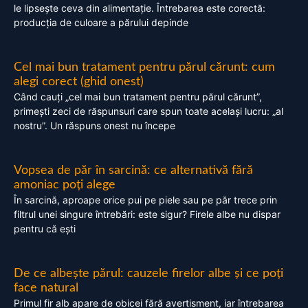
le lipsește ceva din alimentație. Întrebarea este corectă:
producția de culoare a părului depinde
Cel mai bun tratament pentru părul cărunt: cum
alegi corect (ghid onest)
Când cauți „cel mai bun tratament pentru părul cărunt”,
primești zeci de răspunsuri care spun toate același lucru: „al
nostru”. Un răspuns onest nu începe
Vopsea de păr în sarcină: ce alternativă fără
amoniac poți alege
În sarcină, aproape orice pui pe piele sau pe păr trece prin
filtrul unei singure întrebări: este sigur? Firele albe nu dispar
pentru că ești
De ce albește părul: cauzele firelor albe și ce poți
face natural
Primul fir alb apare de obicei fără avertisment, iar întrebarea