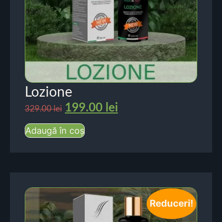
Lozione
199.00
lei
329.00
lei
Adaugă în coș
Reduceri!