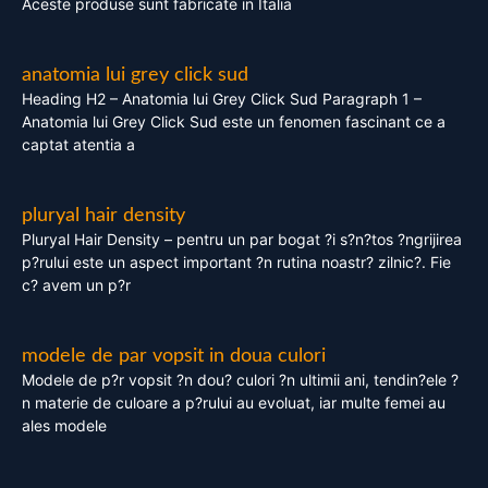
Aceste produse sunt fabricate in Italia
anatomia lui grey click sud
Heading H2 – Anatomia lui Grey Click Sud Paragraph 1 –
Anatomia lui Grey Click Sud este un fenomen fascinant ce a
captat atentia a
pluryal hair density
Pluryal Hair Density – pentru un par bogat ?i s?n?tos ?ngrijirea
p?rului este un aspect important ?n rutina noastr? zilnic?. Fie
c? avem un p?r
modele de par vopsit in doua culori
Modele de p?r vopsit ?n dou? culori ?n ultimii ani, tendin?ele ?
n materie de culoare a p?rului au evoluat, iar multe femei au
ales modele