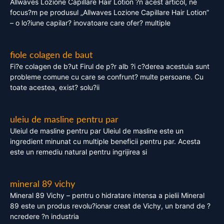
Allwaves Lozione Capillare Hair Lotion ?n acest articol, ne
focus?m pe produsul „Allwaves Lozione Capillare Hair Lotion”
– o lo?iune capilar? inovatoare care ofer? multiple
fiole colagen de baut
Fi?e colagen de b?ut Firul de p?r alb ?i c?derea acestuia sunt
probleme comune cu care se confrunt? multe persoane. Cu
toate acestea, exist? solu?ii
uleiu de masline pentru par
Uleiul de masline pentru par Uleiul de masline este un
ingredient minunat cu multiple beneficii pentru par. Acesta
este un remediu natural pentru ingrijirea si
mineral 89 vichy
Mineral 89 Vichy – pentru o hidratare intensa a pielii Mineral
89 este un produs revolu?ionar creat de Vichy, un brand de ?
ncredere ?n industria