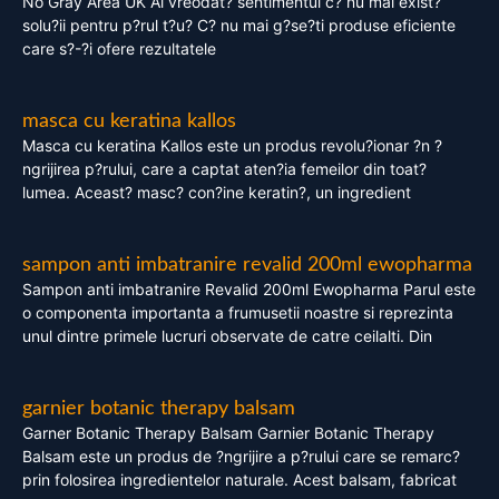
No Gray Area UK Ai vreodat? sentimentul c? nu mai exist?
solu?ii pentru p?rul t?u? C? nu mai g?se?ti produse eficiente
care s?-?i ofere rezultatele
masca cu keratina kallos
Masca cu keratina Kallos este un produs revolu?ionar ?n ?
ngrijirea p?rului, care a captat aten?ia femeilor din toat?
lumea. Aceast? masc? con?ine keratin?, un ingredient
sampon anti imbatranire revalid 200ml ewopharma
Sampon anti imbatranire Revalid 200ml Ewopharma Parul este
o componenta importanta a frumusetii noastre si reprezinta
unul dintre primele lucruri observate de catre ceilalti. Din
garnier botanic therapy balsam
Garner Botanic Therapy Balsam Garnier Botanic Therapy
Balsam este un produs de ?ngrijire a p?rului care se remarc?
prin folosirea ingredientelor naturale. Acest balsam, fabricat