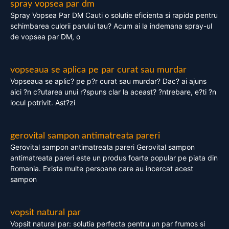
spray vopsea par dm
Spray Vopsea Par DM Cauti o solutie eficienta si rapida pentru
schimbarea culorii parului tau? Acum ai la indemana spray-ul
de vopsea par DM, o
vopseaua se aplica pe par curat sau murdar
Vopseaua se aplic? pe p?r curat sau murdar? Dac? ai ajuns
aici ?n c?utarea unui r?spuns clar la aceast? ?ntrebare, e?ti ?n
locul potrivit. Ast?zi
gerovital sampon antimatreata pareri
Gerovital sampon antimatreata pareri Gerovital sampon
antimatreata pareri este un produs foarte popular pe piata din
Romania. Exista multe persoane care au incercat acest
sampon
vopsit natural par
Vopsit natural par: solutia perfecta pentru un par frumos si