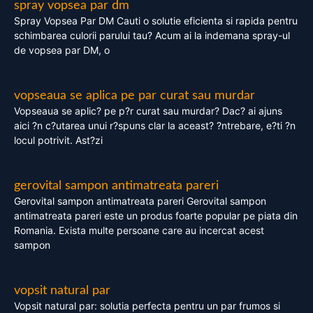
spray vopsea par dm
Spray Vopsea Par DM Cauti o solutie eficienta si rapida pentru
schimbarea culorii parului tau? Acum ai la indemana spray-ul
de vopsea par DM, o
vopseaua se aplica pe par curat sau murdar
Vopseaua se aplic? pe p?r curat sau murdar? Dac? ai ajuns
aici ?n c?utarea unui r?spuns clar la aceast? ?ntrebare, e?ti ?n
locul potrivit. Ast?zi
gerovital sampon antimatreata pareri
Gerovital sampon antimatreata pareri Gerovital sampon
antimatreata pareri este un produs foarte popular pe piata din
Romania. Exista multe persoane care au incercat acest
sampon
vopsit natural par
Vopsit natural par: solutia perfecta pentru un par frumos si