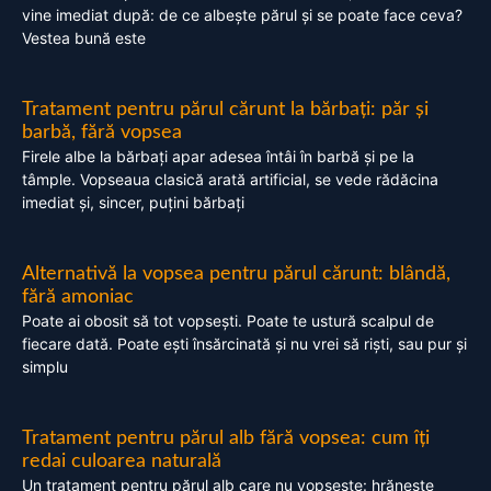
vine imediat după: de ce albește părul și se poate face ceva?
Vestea bună este
Tratament pentru părul cărunt la bărbați: păr și
barbă, fără vopsea
Firele albe la bărbați apar adesea întâi în barbă și pe la
tâmple. Vopseaua clasică arată artificial, se vede rădăcina
imediat și, sincer, puțini bărbați
Alternativă la vopsea pentru părul cărunt: blândă,
fără amoniac
Poate ai obosit să tot vopsești. Poate te ustură scalpul de
fiecare dată. Poate ești însărcinată și nu vrei să riști, sau pur și
simplu
Tratament pentru părul alb fără vopsea: cum îți
redai culoarea naturală
Un tratament pentru părul alb care nu vopsește: hrănește