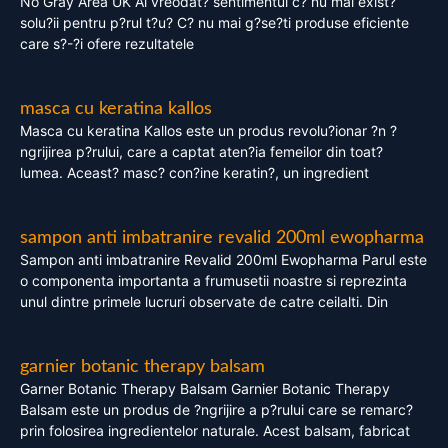
No Gray Area UK Ai vreodat? sentimentul c? nu mai exist?
solu?ii pentru p?rul t?u? C? nu mai g?se?ti produse eficiente
care s?-?i ofere rezultatele
masca cu keratina kallos
Masca cu keratina Kallos este un produs revolu?ionar ?n ?
ngrijirea p?rului, care a captat aten?ia femeilor din toat?
lumea. Aceast? masc? con?ine keratin?, un ingredient
sampon anti imbatranire revalid 200ml ewopharma
Sampon anti imbatranire Revalid 200ml Ewopharma Parul este
o componenta importanta a frumusetii noastre si reprezinta
unul dintre primele lucruri observate de catre ceilalti. Din
garnier botanic therapy balsam
Garner Botanic Therapy Balsam Garnier Botanic Therapy
Balsam este un produs de ?ngrijire a p?rului care se remarc?
prin folosirea ingredientelor naturale. Acest balsam, fabricat