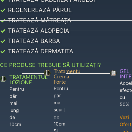
REGENEREAZĂ PĂRUL
TRATEAZĂ MĂTREAȚA
TRATEAZĂ ALOPECIA
TRATEAZĂ BARBA
TRATEAZĂ DERMATITA
CE PRODUSE TREBUIE SĂ UTILIZAȚI?
Tratamentul
GEL
Crema
INT
TRATAMENTUL
Forte
LOZIONE
Acce
Pentru
Pentru
efect
păr
păr
cu
mai
mai
50%
scurt
lung
de
de
Vezi
10cm
10cm
Ofert
Si
>>