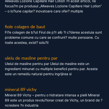
Allwaves Lozione Capillare Hair Lotion ?n acest articol, ne
focus?m pe produsul „Allwaves Lozione Capillare Hair Lotion”
– o lo?iune capilar? inovatoare care ofer? multiple
fiole colagen de baut
Fi?e colagen de b?ut Firul de p?r alb ?i c?derea acestuia sunt
probleme comune cu care se confrunt? multe persoane. Cu
toate acestea, exist? solu?ii
uleiu de masline pentru par
Uleiul de masline pentru par Uleiul de masline este un
ingredient minunat cu multiple beneficii pentru par. Acesta
este un remediu natural pentru ingrijirea si
mineral 89 vichy
Mineral 89 Vichy – pentru o hidratare intensa a pielii Mineral
89 este un produs revolu?ionar creat de Vichy, un brand de ?
ncredere ?n industria