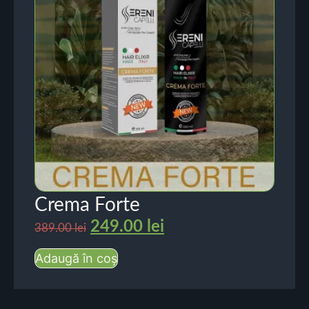
Crema Forte
249.00
lei
389.00
lei
Adaugă în coș