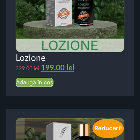
Lozione
199.00
lei
329.00
lei
Adaugă în coș
Reduceri!