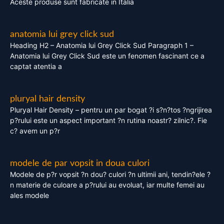
Aceste produse sunt fabricate in Italia
anatomia lui grey click sud
Heading H2 – Anatomia lui Grey Click Sud Paragraph 1 –
Anatomia lui Grey Click Sud este un fenomen fascinant ce a
captat atentia a
pluryal hair density
Pluryal Hair Density – pentru un par bogat ?i s?n?tos ?ngrijirea
p?rului este un aspect important ?n rutina noastr? zilnic?. Fie
c? avem un p?r
modele de par vopsit in doua culori
Modele de p?r vopsit ?n dou? culori ?n ultimii ani, tendin?ele ?
n materie de culoare a p?rului au evoluat, iar multe femei au
ales modele