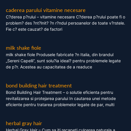
caderea parului vitamine necesare
C?derea p?rului – vitamine necesare C?derea p?rului poate fi o
problem? des ?nt?lnit? ?n r?ndul persoanelor de toate v?rstele.
Fie c? este cauzat? de factori
milk shake fiole
milk shake fiole Produsele fabricate ?n Italia, din brandul
„Sereni Capelli”, sunt solu?ia ideal? pentru problemele legate
de p?r. Acestea au capacitatea de a readuce
bond building hair treatment
Bond Building Hair Treatment – o solutie eficienta pentru
revitalizarea si protejarea parului In cautarea unei metode
eficiente pentru tratarea problemelor legate de par, multi
herbal gray hair
Herbal Gray Hair – Cum sa iti recapeti culoarea naturala a