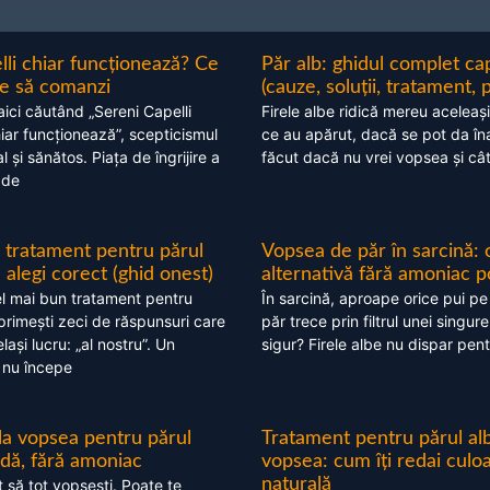
lli chiar funcționează? Ce
Păr alb: ghidul complet c
nte să comanzi
(cauze, soluții, tratament, 
aici căutând „Sereni Capelli
Firele albe ridică mereu aceleași
hiar funcționează”, scepticismul
ce au apărut, dacă se pot da în
 și sănătos. Piața de îngrijire a
făcut dacă nu vrei vopsea și câ
 de
 tratament pentru părul
Vopsea de păr în sarcină: 
alegi corect (ghid onest)
alternativă fără amoniac p
l mai bun tratament pentru
În sarcină, aproape orice pui pe
 primești zeci de răspunsuri care
păr trece prin filtrul unei singure
ași lucru: „al nostru”. Un
sigur? Firele albe nu dispar pent
 nu începe
 la vopsea pentru părul
Tratament pentru părul alb
ndă, fără amoniac
vopsea: cum îți redai culo
naturală
t să tot vopsești. Poate te