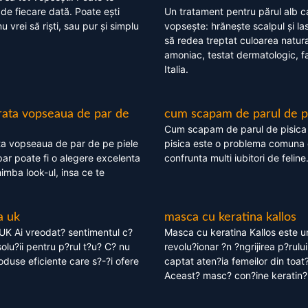
 de fiecare dată. Poate ești
Un tratament pentru părul alb c
nu vrei să riști, sau pur și simplu
vopsește: hrănește scalpul și l
să redea treptat culoarea natura
amoniac, testat dermatologic, fa
Italia.
rata vopseaua de par de
cum scapam de parul de p
Cum scapam de parul de pisica
ta vopseaua de par de pe piele
pisica este o problema comuna 
ar poate fi o alegere excelenta
confrunta multi iubitori de feline
himba look-ul, insa ce te
a uk
masca cu keratina kallos
UK Ai vreodat? sentimentul c?
Masca cu keratina Kallos este 
olu?ii pentru p?rul t?u? C? nu
revolu?ionar ?n ?ngrijirea p?rului
oduse eficiente care s?-?i ofere
captat aten?ia femeilor din toat
Aceast? masc? con?ine keratin?,