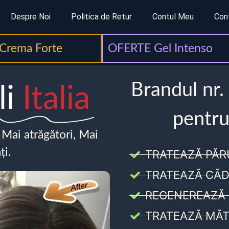
Despre Noi
Politica de Retur
Contul Meu
Con
Crema Forte
OFERTE Gel Intenso
Brandul nr.
li
Italia
pentru
, Mai atrăgători, Mai
ți.
TRATEAZĂ PĂR
TRATEAZĂ CĂD
REGENEREAZĂ 
TRATEAZĂ MĂT