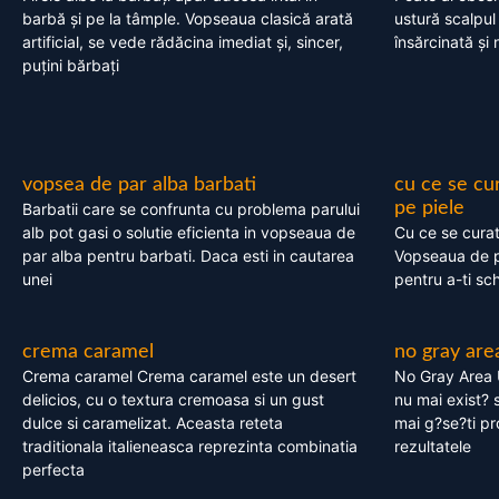
barbă și pe la tâmple. Vopseaua clasică arată
ustură scalpul
artificial, se vede rădăcina imediat și, sincer,
însărcinată și 
puțini bărbați
vopsea de par alba barbati
cu ce se cu
pe piele
Barbatii care se confrunta cu problema parului
alb pot gasi o solutie eficienta in vopseaua de
Cu ce se cura
par alba pentru barbati. Daca esti in cautarea
Vopseaua de p
unei
pentru a-ti sc
crema caramel
no gray are
Crema caramel Crema caramel este un desert
No Gray Area 
delicios, cu o textura cremoasa si un gust
nu mai exist? s
dulce si caramelizat. Aceasta reteta
mai g?se?ti pr
traditionala italieneasca reprezinta combinatia
rezultatele
perfecta