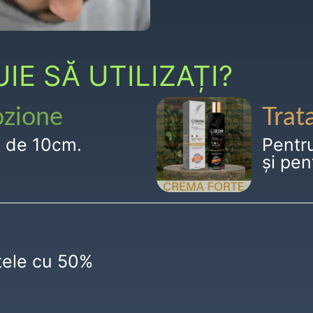
E SĂ UTILIZAȚI?
ozione
Trat
g de 10cm.
Pentr
și pen
ctele cu 50%