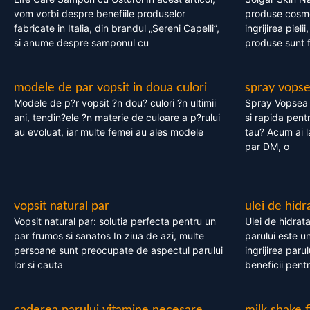
vom vorbi despre benefiile produselor
produse cosme
fabricate in Italia, din brandul „Sereni Capelli”,
ingrijirea pieli
si anume despre samponul cu
produse sunt fa
modele de par vopsit in doua culori
spray vops
Modele de p?r vopsit ?n dou? culori ?n ultimii
Spray Vopsea P
ani, tendin?ele ?n materie de culoare a p?rului
si rapida pent
au evoluat, iar multe femei au ales modele
tau? Acum ai 
par DM, o
vopsit natural par
ulei de hidr
Vopsit natural par: solutia perfecta pentru un
Ulei de hidrata
par frumos si sanatos In ziua de azi, multe
parului este un
persoane sunt preocupate de aspectul parului
ingrijirea paru
lor si cauta
beneficii pent