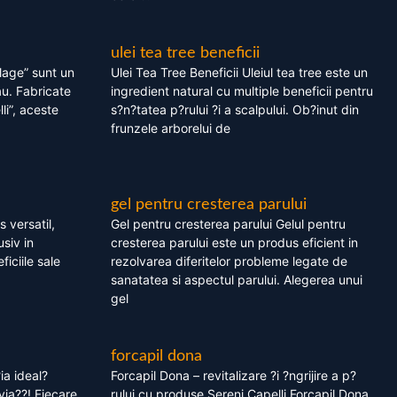
ulei tea tree beneficii
olage” sunt un
Ulei Tea Tree Beneficii Uleiul tea tree este un
au. Fabricate
ingredient natural cu multiple beneficii pentru
li”, aceste
s?n?tatea p?rului ?i a scalpului. Ob?inut din
frunzele arborelui de
gel pentru cresterea parului
 versatil,
Gel pentru cresterea parului Gelul pentru
usiv in
cresterea parului este un produs eficient in
ficiile sale
rezolvarea diferitelor probleme legate de
sanatatea si aspectul parului. Alegerea unui
gel
forcapil dona
ia ideal?
Forcapil Dona – revitalizare ?i ?ngrijire a p?
via??! Fiecare
rului cu produse Sereni Capelli Forcapil Dona