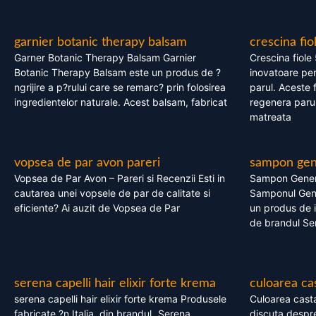
garnier botanic therapy balsam
crescina fio
Garner Botanic Therapy Balsam Garnier
Crescina fiole
Botanic Therapy Balsam este un produs de ?
inovatoare pen
ngrijire a p?rului care se remarc? prin folosirea
parul. Aceste 
ingredientelor naturale. Acest balsam, fabricat
regenera parul
matreata
vopsea de par avon pareri
sampon gene
Vopsea de Par Avon – Pareri si Recenzii Esti in
Sampon Gener
cautarea unei vopsele de par de calitate si
Samponul Gene
eficiente? Ai auzit de Vopsea de Par
un produs de in
de brandul Se
serena capelli hair elixir forte krema
culoarea ca
serena capelli hair elixir forte krema Produsele
Culoarea casta
fabricate ?n Italia, din brandul „Serena
discuta despre