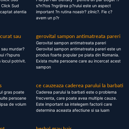
 Click Sud
s?n?tos ?ngrijirea p?rului este un aspect
captat atentia
important ?n rutina noastr? zilnic?. Fie c?
avem un p?r
 curat sau
gerovital sampon antimatreata pareri
Gerovital sampon antimatreata pareri
t sau murdar?
Gerovital sampon antimatreata pareri este un
nui r?spuns
produs foarte popular pe piata din Romania.
 locul potrivit.
Exista multe persoane care au incercat acest
sampon
s
ce cauzeaza caderea parului la barbati
ul gras poate
Caderea parului la barbati este o problema
multe persoane
frecventa, care poate avea multiple cauze.
 lipsa de volum
Este important sa intelegem factorii care
determina aceasta afectiune si sa luam