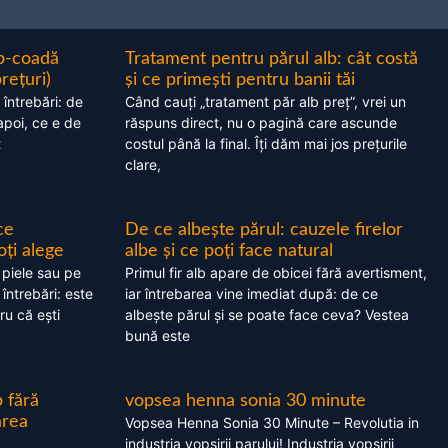
ap-coadă
Tratament pentru părul alb: cât costă
prețuri)
și ce primești pentru banii tăi
 întrebări: de
Când cauți „tratament păr alb preț”, vrei un
apoi, ce e de
răspuns direct, nu o pagină care ascunde
t
costul până la final. Îți dăm mai jos prețurile
clare,
ce
De ce albește părul: cauzele firelor
oți alege
albe și ce poți face natural
 piele sau pe
Primul fir alb apare de obicei fără avertisment,
 întrebări: este
iar întrebarea vine imediat după: de ce
ru că ești
albește părul și se poate face ceva? Vestea
bună este
 fără
vopsea henna sonia 30 minute
area
Vopsea Henna Sonia 30 Minute – Revolutia in
industria vopsirii parului! Industria vopsirii