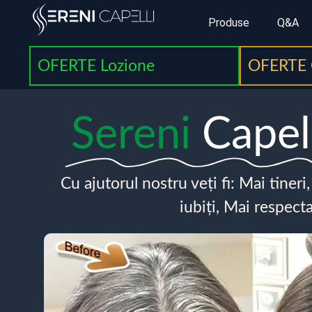
Produse
Q&A
OFERTE Lozione
OFERTE 
Sereni
Capel
Cu ajutorul nostru veți fi: Mai tineri
iubiți, Mai respecta