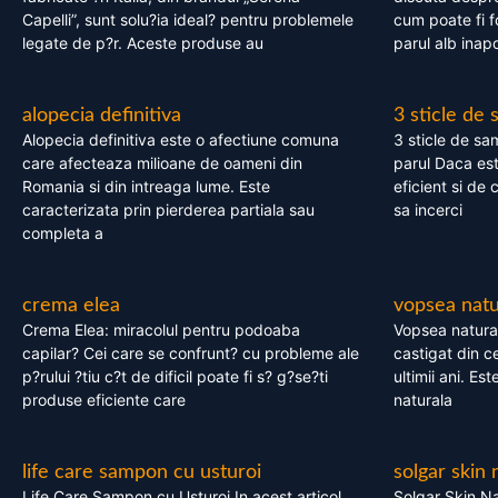
Capelli”, sunt solu?ia ideal? pentru problemele
cum poate fi f
legate de p?r. Aceste produse au
parul alb inapo
alopecia definitiva
3 sticle de
Alopecia definitiva este o afectiune comuna
3 sticle de sa
care afecteaza milioane de oameni din
parul Daca est
Romania si din intreaga lume. Este
eficient si de 
caracterizata prin pierderea partiala sau
sa incerci
completa a
crema elea
vopsea natu
Crema Elea: miracolul pentru podoaba
Vopsea natura
capilar? Cei care se confrunt? cu probleme ale
castigat din c
p?rului ?tiu c?t de dificil poate fi s? g?se?ti
ultimii ani. Es
produse eficiente care
naturala
life care sampon cu usturoi
solgar skin 
Life Care Sampon cu Usturoi In acest articol,
Solgar Skin Na