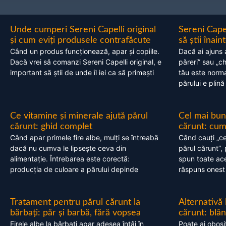
Unde cumperi Sereni Capelli original
Sereni Cape
și cum eviți produsele contrafăcute
să știi înai
Când un produs funcționează, apar și copiile.
Dacă ai ajuns 
Dacă vrei să comanzi Sereni Capelli original, e
păreri” sau „c
important să știi de unde îl iei ca să primești
tău este normal
părului e plină
Ce vitamine și minerale ajută părul
Cel mai bun
cărunt: ghid complet
cărunt: cum 
Când apar primele fire albe, mulți se întreabă
Când cauți „ce
dacă nu cumva le lipsește ceva din
părul cărunt”,
alimentație. Întrebarea este corectă:
spun toate acel
producția de culoare a părului depinde
răspuns onest
Tratament pentru părul cărunt la
Alternativă
bărbați: păr și barbă, fără vopsea
cărunt: blâ
Firele albe la bărbați apar adesea întâi în
Poate ai obosi