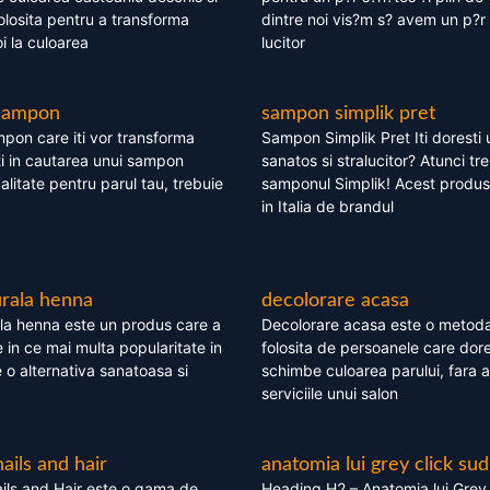
olosita pentru a transforma
dintre noi vis?m s? avem un p?r 
i la culoarea
lucitor
 sampon
sampon simplik pret
mpon care iti vor transforma
Sampon Simplik Pret Iti doresti 
i in cautarea unui sampon
sanatos si stralucitor? Atunci tr
calitate pentru parul tau, trebuie
samponul Simplik! Acest produs 
in Italia de brandul
rala henna
decolorare acasa
la henna este un produs care a
Decolorare acasa este o metoda
e in ce mai multa popularitate in
folosita de persoanele care dore
te o alternativa sanatoasa si
schimbe culoarea parului, fara a
serviciile unui salon
nails and hair
anatomia lui grey click sud
ils and Hair este o gama de
Heading H2 – Anatomia lui Grey