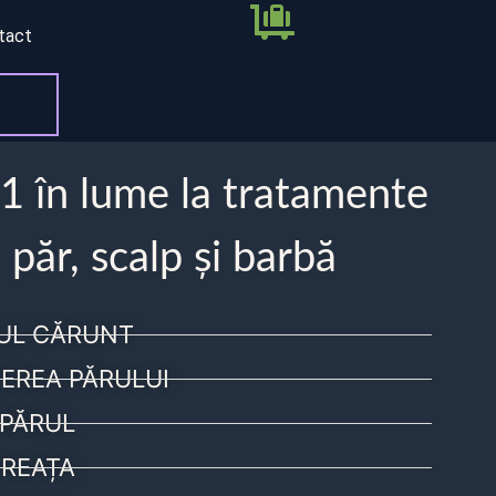
tact
 1 în lume la tratamente
 păr, scalp și barbă
UL CĂRUNT
EREA PĂRULUI
PĂRUL
REAȚA