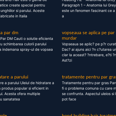
tice create special pentru
Paragraph 1 – Anatomia lui Grey
i, unghiilor si parului. Aceste
este un fenomen fascinant ce a 
bricate in Italia
a
ea par dm
vopseaua se aplica pe par
murdar
ar DM Cauti o solutie eficienta
ru schimbarea culorii parului
Vopseaua se aplic? pe p?r cura
la indemana spray-ul de vopsea
Dac? ai ajuns aici ?n c?utarea u
clar la aceast? ?ntrebare, e?ti ?n
Ast?zi
atare a parului
tratamente pentru par gra
re a parului Uleiul de hidratare a
Tratamente pentru par gras Par
 produs popular si eficient in
fi o problema comuna cu care 
lui. Acesta ofera multiple
se confrunta. Aspectul uleios si
ru sanatatea
pot face