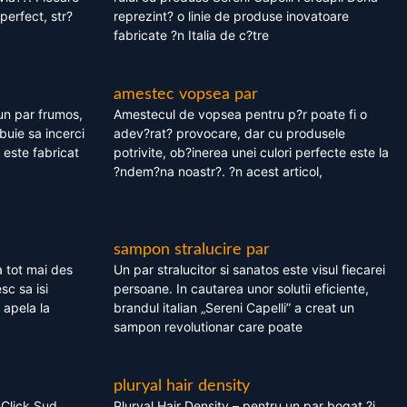
perfect, str?
reprezint? o linie de produse inovatoare
fabricate ?n Italia de c?tre
amestec vopsea par
un par frumos,
Amestecul de vopsea pentru p?r poate fi o
ebuie sa incerci
adev?rat? provocare, dar cu produsele
este fabricat
potrivite, ob?inerea unei culori perfecte este la
?ndem?na noastr?. ?n acest articol,
sampon stralucire par
 tot mai des
Un par stralucitor si sanatos este visul fiecarei
sc sa isi
persoane. In cautarea unor solutii eficiente,
 apela la
brandul italian „Sereni Capelli” a creat un
sampon revolutionar care poate
pluryal hair density
 Click Sud
Pluryal Hair Density – pentru un par bogat ?i