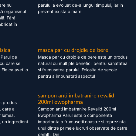
are nu
parului a evoluat de-a lungul timpului, iar in
asă organismul
prezent exista o mare
lă. Fără
bricat în
isica
masca par cu drojdie de bere
 Parul de
Masca par cu drojdie de bere este un produs
cu care se
natural cu multiple beneficii pentru sanatatea
. Fie ca aveti o
si frumusetea parului. Folosita de secole
pentru a imbunatati aspectul
sampon anti imbatranire revalid
200ml ewopharma
un produs
, care a
Sampon anti imbatranire Revalid 200ml
? lumea.
Ewopharma Parul este o componenta
 un ingredient
importanta a frumusetii noastre si reprezinta
unul dintre primele lucruri observate de catre
ceilalti. Din