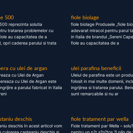
le 500
fiole biolage
 500 reprezinta solutia
fiole biolage Produsele „fiole bi
tru tratarea problemelor cu
adevarat miracol pentru parul t
fiole au capacitatea de a
in Italia de brandul „Sereni Capel
, opri caderea parului si trata
fiole au capacitatea de a
ra cu ulei de argan
ulei parafina beneficii
eaza cu Ulei de Argan
Uleiul de parafina este un produs
reaza cu Ulei de Argan este
folosit in mai multe domenii, incl
grijire a parului fabricat in Italia
ingrijirea si tratarea parului. Bene
reni
sunt remarcabile si nu ar
staniu deschis
fiole tratament par wella
niu deschis In acest articol vom
Fiole tratament par Wella – solu?
 culoarea casteaniu deschis si
pentru un p?r s?n?tos ?i plin de 