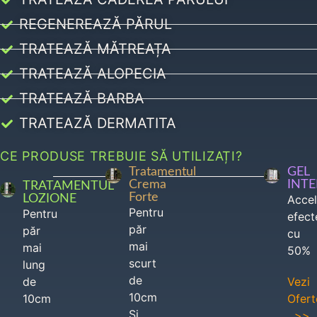
REGENEREAZĂ PĂRUL
TRATEAZĂ MĂTREAȚA
TRATEAZĂ ALOPECIA
TRATEAZĂ BARBA
TRATEAZĂ DERMATITA
CE PRODUSE TREBUIE SĂ UTILIZAȚI?
Tratamentul
GEL
Crema
INT
TRATAMENTUL
Forte
LOZIONE
Acce
Pentru
Pentru
efect
păr
păr
cu
mai
mai
50%
scurt
lung
de
de
Vezi
10cm
10cm
Ofert
Si
>>