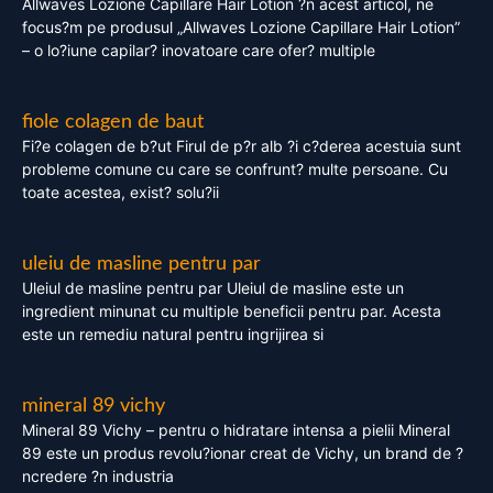
Allwaves Lozione Capillare Hair Lotion ?n acest articol, ne
focus?m pe produsul „Allwaves Lozione Capillare Hair Lotion”
– o lo?iune capilar? inovatoare care ofer? multiple
fiole colagen de baut
Fi?e colagen de b?ut Firul de p?r alb ?i c?derea acestuia sunt
probleme comune cu care se confrunt? multe persoane. Cu
toate acestea, exist? solu?ii
uleiu de masline pentru par
Uleiul de masline pentru par Uleiul de masline este un
ingredient minunat cu multiple beneficii pentru par. Acesta
este un remediu natural pentru ingrijirea si
mineral 89 vichy
Mineral 89 Vichy – pentru o hidratare intensa a pielii Mineral
89 este un produs revolu?ionar creat de Vichy, un brand de ?
ncredere ?n industria