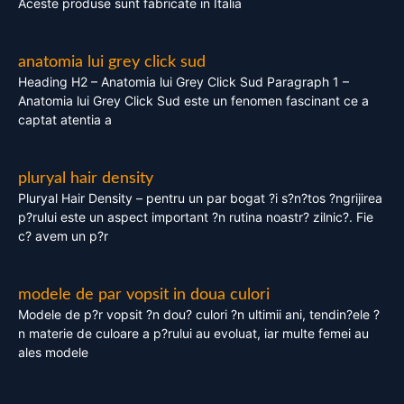
Aceste produse sunt fabricate in Italia
anatomia lui grey click sud
Heading H2 – Anatomia lui Grey Click Sud Paragraph 1 –
Anatomia lui Grey Click Sud este un fenomen fascinant ce a
captat atentia a
pluryal hair density
Pluryal Hair Density – pentru un par bogat ?i s?n?tos ?ngrijirea
p?rului este un aspect important ?n rutina noastr? zilnic?. Fie
c? avem un p?r
modele de par vopsit in doua culori
Modele de p?r vopsit ?n dou? culori ?n ultimii ani, tendin?ele ?
n materie de culoare a p?rului au evoluat, iar multe femei au
ales modele