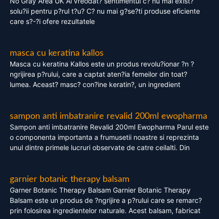
No Gray Area UK Ai vreodat? sentimentul c? nu mai exist?
solu?ii pentru p?rul t?u? C? nu mai g?se?ti produse eficiente
care s?-?i ofere rezultatele
masca cu keratina kallos
Masca cu keratina Kallos este un produs revolu?ionar ?n ?
ngrijirea p?rului, care a captat aten?ia femeilor din toat?
lumea. Aceast? masc? con?ine keratin?, un ingredient
sampon anti imbatranire revalid 200ml ewopharma
Sampon anti imbatranire Revalid 200ml Ewopharma Parul este
o componenta importanta a frumusetii noastre si reprezinta
unul dintre primele lucruri observate de catre ceilalti. Din
garnier botanic therapy balsam
Garner Botanic Therapy Balsam Garnier Botanic Therapy
Balsam este un produs de ?ngrijire a p?rului care se remarc?
prin folosirea ingredientelor naturale. Acest balsam, fabricat