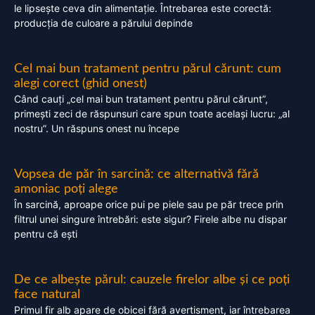
le lipsește ceva din alimentație. Întrebarea este corectă:
producția de culoare a părului depinde
Cel mai bun tratament pentru părul cărunt: cum
alegi corect (ghid onest)
Când cauți „cel mai bun tratament pentru părul cărunt”,
primești zeci de răspunsuri care spun toate același lucru: „al
nostru”. Un răspuns onest nu începe
Vopsea de păr în sarcină: ce alternativă fără
amoniac poți alege
În sarcină, aproape orice pui pe piele sau pe păr trece prin
filtrul unei singure întrebări: este sigur? Firele albe nu dispar
pentru că ești
De ce albește părul: cauzele firelor albe și ce poți
face natural
Primul fir alb apare de obicei fără avertisment, iar întrebarea