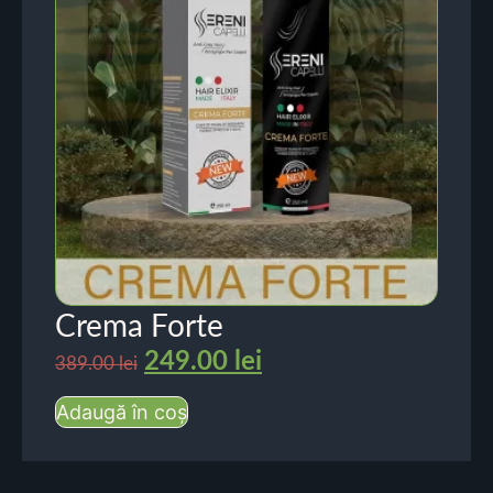
Crema Forte
249.00
lei
389.00
lei
Adaugă în coș