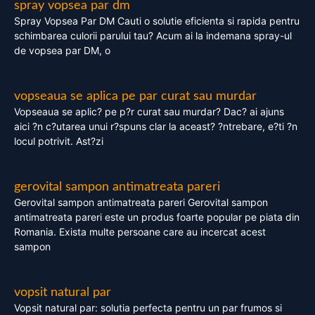
spray vopsea par dm
Spray Vopsea Par DM Cauti o solutie eficienta si rapida pentru
schimbarea culorii parului tau? Acum ai la indemana spray-ul
de vopsea par DM, o
vopseaua se aplica pe par curat sau murdar
Vopseaua se aplic? pe p?r curat sau murdar? Dac? ai ajuns
aici ?n c?utarea unui r?spuns clar la aceast? ?ntrebare, e?ti ?n
locul potrivit. Ast?zi
gerovital sampon antimatreata pareri
Gerovital sampon antimatreata pareri Gerovital sampon
antimatreata pareri este un produs foarte popular pe piata din
Romania. Exista multe persoane care au incercat acest
sampon
vopsit natural par
Vopsit natural par: solutia perfecta pentru un par frumos si