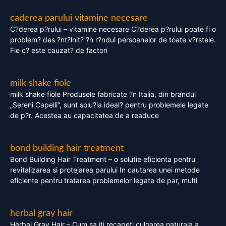
caderea parului vitamine necesare
C?derea p?rului – vitamine necesare C?derea p?rului poate fi o
problem? des ?nt?lnit? ?n r?ndul persoanelor de toate v?rstele.
Fie c? este cauzat? de factori
milk shake fiole
milk shake fiole Produsele fabricate ?n Italia, din brandul
„Sereni Capelli”, sunt solu?ia ideal? pentru problemele legate
de p?r. Acestea au capacitatea de a readuce
bond building hair treatment
Bond Building Hair Treatment – o solutie eficienta pentru
revitalizarea si protejarea parului In cautarea unei metode
eficiente pentru tratarea problemelor legate de par, multi
herbal gray hair
Herbal Gray Hair – Cum sa iti recapeti culoarea naturala a