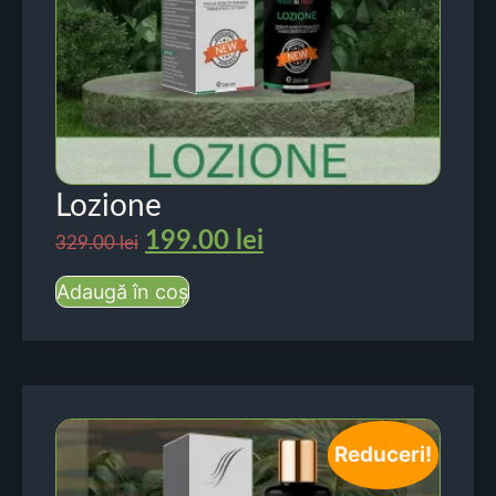
Lozione
199.00
lei
329.00
lei
Adaugă în coș
Reduceri!