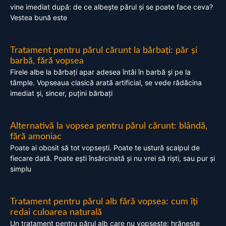
vine imediat după: de ce albește părul și se poate face ceva?
Vestea bună este
Tratament pentru părul cărunt la bărbați: păr și
barbă, fără vopsea
Firele albe la bărbați apar adesea întâi în barbă și pe la
tâmple. Vopseaua clasică arată artificial, se vede rădăcina
imediat și, sincer, puțini bărbați
Alternativă la vopsea pentru părul cărunt: blândă,
fără amoniac
Poate ai obosit să tot vopsești. Poate te ustură scalpul de
fiecare dată. Poate ești însărcinată și nu vrei să riști, sau pur și
simplu
Tratament pentru părul alb fără vopsea: cum îți
redai culoarea naturală
Un tratament pentru părul alb care nu vopsește: hrănește