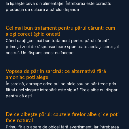
le lipsește ceva din alimentație. Întrebarea este corectă:
producția de culoare a părului depinde
Cel mai bun tratament pentru părul cărunt: cum
alegi corect (ghid onest)
Când cauți „cel mai bun tratament pentru părul cărunt”,
primești zeci de răspunsuri care spun toate același lucru: „al
nostru”. Un răspuns onest nu începe
Vopsea de păr în sarcină: ce alternativă fără
amoniac poți alege
În sarcină, aproape orice pui pe piele sau pe păr trece prin
filtrul unei singure întrebări: este sigur? Firele albe nu dispar
pentru că ești
De ce albește părul: cauzele firelor albe și ce poți
face natural
Primul fir alb apare de obicei fără avertisment, iar întrebarea