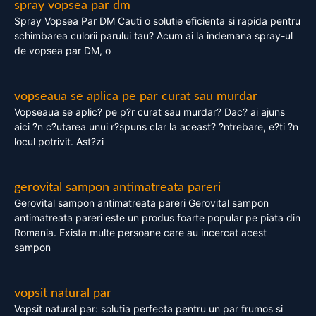
spray vopsea par dm
Spray Vopsea Par DM Cauti o solutie eficienta si rapida pentru
schimbarea culorii parului tau? Acum ai la indemana spray-ul
de vopsea par DM, o
vopseaua se aplica pe par curat sau murdar
Vopseaua se aplic? pe p?r curat sau murdar? Dac? ai ajuns
aici ?n c?utarea unui r?spuns clar la aceast? ?ntrebare, e?ti ?n
locul potrivit. Ast?zi
gerovital sampon antimatreata pareri
Gerovital sampon antimatreata pareri Gerovital sampon
antimatreata pareri este un produs foarte popular pe piata din
Romania. Exista multe persoane care au incercat acest
sampon
vopsit natural par
Vopsit natural par: solutia perfecta pentru un par frumos si