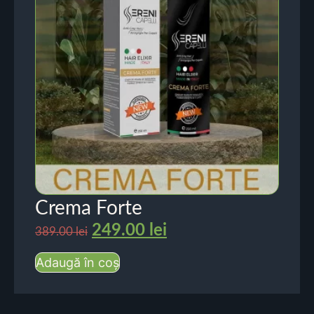
Crema Forte
249.00
lei
389.00
lei
Adaugă în coș