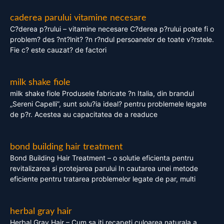
caderea parului vitamine necesare
C?derea p?rului – vitamine necesare C?derea p?rului poate fi o
problem? des ?nt?lnit? ?n r?ndul persoanelor de toate v?rstele.
Fie c? este cauzat? de factori
milk shake fiole
milk shake fiole Produsele fabricate ?n Italia, din brandul
„Sereni Capelli”, sunt solu?ia ideal? pentru problemele legate
de p?r. Acestea au capacitatea de a readuce
bond building hair treatment
Bond Building Hair Treatment – o solutie eficienta pentru
revitalizarea si protejarea parului In cautarea unei metode
eficiente pentru tratarea problemelor legate de par, multi
herbal gray hair
Herbal Gray Hair – Cum sa iti recapeti culoarea naturala a