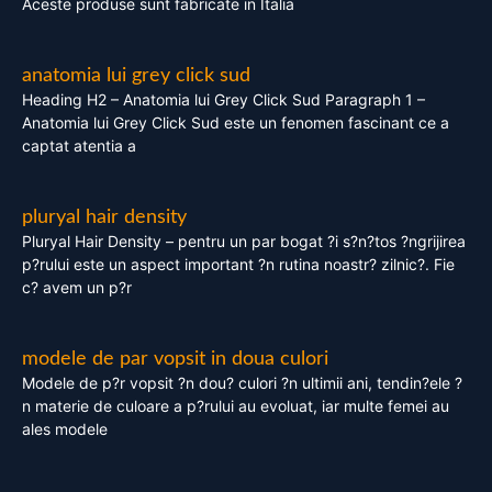
Aceste produse sunt fabricate in Italia
anatomia lui grey click sud
Heading H2 – Anatomia lui Grey Click Sud Paragraph 1 –
Anatomia lui Grey Click Sud este un fenomen fascinant ce a
captat atentia a
pluryal hair density
Pluryal Hair Density – pentru un par bogat ?i s?n?tos ?ngrijirea
p?rului este un aspect important ?n rutina noastr? zilnic?. Fie
c? avem un p?r
modele de par vopsit in doua culori
Modele de p?r vopsit ?n dou? culori ?n ultimii ani, tendin?ele ?
n materie de culoare a p?rului au evoluat, iar multe femei au
ales modele