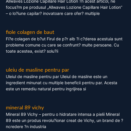
Allwaves Lozione Capillare Hair Lotion ?n acest articol, ne
focus?m pe produsul „Allwaves Lozione Capillare Hair Lotion”
– o lo?iune capilar? inovatoare care ofer? multiple
fiole colagen de baut
Fi?e colagen de b?ut Firul de p?r alb ?i c?derea acestuia sunt
probleme comune cu care se confrunt? multe persoane. Cu
toate acestea, exist? solu?ii
uleiu de masline pentru par
Uleiul de masline pentru par Uleiul de masline este un
ingredient minunat cu multiple beneficii pentru par. Acesta
este un remediu natural pentru ingrijirea si
mineral 89 vichy
Mineral 89 Vichy – pentru o hidratare intensa a pielii Mineral
89 este un produs revolu?ionar creat de Vichy, un brand de ?
ncredere ?n industria