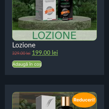
Lozione
199.00
lei
329.00
lei
Adaugă în coș
Reduceri!