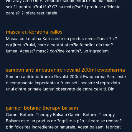
No Gray Area UK Ai vreodat? sentimentul c? nu mai exist?
solu?ii pentru p?rul t?u? C? nu mai g?se?ti produse eficiente
care s?-?i ofere rezultatele
masca cu keratina kallos
Masca cu keratina Kallos este un produs revolu?ionar ?n ?
ngrijirea p?rului, care a captat aten?ia femeilor din toat?
lumea. Aceast? masc? con?ine keratin?, un ingredient
sampon anti imbatranire revalid 200ml ewopharma
Sampon anti imbatranire Revalid 200ml Ewopharma Parul este
o componenta importanta a frumusetii noastre si reprezinta
unul dintre primele lucruri observate de catre ceilalti. Din
garnier botanic therapy balsam
Garner Botanic Therapy Balsam Garnier Botanic Therapy
Balsam este un produs de ?ngrijire a p?rului care se remarc?
prin folosirea ingredientelor naturale. Acest balsam, fabricat