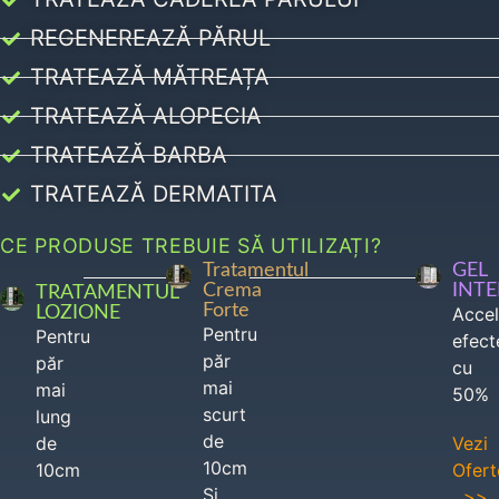
REGENEREAZĂ PĂRUL
TRATEAZĂ MĂTREAȚA
TRATEAZĂ ALOPECIA
TRATEAZĂ BARBA
TRATEAZĂ DERMATITA
CE PRODUSE TREBUIE SĂ UTILIZAȚI?
Tratamentul
GEL
Crema
INT
TRATAMENTUL
Forte
LOZIONE
Acce
Pentru
Pentru
efect
păr
păr
cu
mai
mai
50%
scurt
lung
de
de
Vezi
10cm
10cm
Ofert
Si
>>