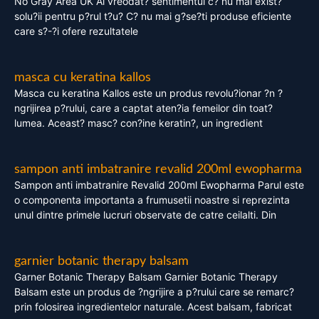
No Gray Area UK Ai vreodat? sentimentul c? nu mai exist?
solu?ii pentru p?rul t?u? C? nu mai g?se?ti produse eficiente
care s?-?i ofere rezultatele
masca cu keratina kallos
Masca cu keratina Kallos este un produs revolu?ionar ?n ?
ngrijirea p?rului, care a captat aten?ia femeilor din toat?
lumea. Aceast? masc? con?ine keratin?, un ingredient
sampon anti imbatranire revalid 200ml ewopharma
Sampon anti imbatranire Revalid 200ml Ewopharma Parul este
o componenta importanta a frumusetii noastre si reprezinta
unul dintre primele lucruri observate de catre ceilalti. Din
garnier botanic therapy balsam
Garner Botanic Therapy Balsam Garnier Botanic Therapy
Balsam este un produs de ?ngrijire a p?rului care se remarc?
prin folosirea ingredientelor naturale. Acest balsam, fabricat