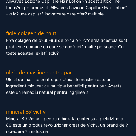
Allwaves Lozione Capillare Hair Lotion ?n acest articol, ne
focus?m pe produsul „Allwaves Lozione Capillare Hair Lotion”
– o lo?iune capilar? inovatoare care ofer? multiple
fiole colagen de baut
Fi?e colagen de b?ut Firul de p?r alb ?i c?derea acestuia sunt
probleme comune cu care se confrunt? multe persoane. Cu
toate acestea, exist? solu?ii
uleiu de masline pentru par
Uleiul de masline pentru par Uleiul de masline este un
ingredient minunat cu multiple beneficii pentru par. Acesta
este un remediu natural pentru ingrijirea si
mineral 89 vichy
Mineral 89 Vichy – pentru o hidratare intensa a pielii Mineral
89 este un produs revolu?ionar creat de Vichy, un brand de ?
ncredere ?n industria