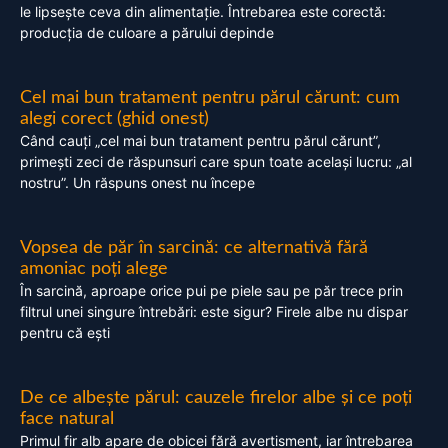
le lipsește ceva din alimentație. Întrebarea este corectă:
producția de culoare a părului depinde
Cel mai bun tratament pentru părul cărunt: cum
alegi corect (ghid onest)
Când cauți „cel mai bun tratament pentru părul cărunt”,
primești zeci de răspunsuri care spun toate același lucru: „al
nostru”. Un răspuns onest nu începe
Vopsea de păr în sarcină: ce alternativă fără
amoniac poți alege
În sarcină, aproape orice pui pe piele sau pe păr trece prin
filtrul unei singure întrebări: este sigur? Firele albe nu dispar
pentru că ești
De ce albește părul: cauzele firelor albe și ce poți
face natural
Primul fir alb apare de obicei fără avertisment, iar întrebarea