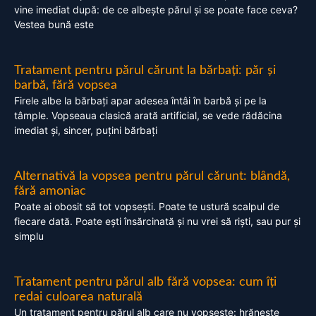
vine imediat după: de ce albește părul și se poate face ceva?
Vestea bună este
Tratament pentru părul cărunt la bărbați: păr și
barbă, fără vopsea
Firele albe la bărbați apar adesea întâi în barbă și pe la
tâmple. Vopseaua clasică arată artificial, se vede rădăcina
imediat și, sincer, puțini bărbați
Alternativă la vopsea pentru părul cărunt: blândă,
fără amoniac
Poate ai obosit să tot vopsești. Poate te ustură scalpul de
fiecare dată. Poate ești însărcinată și nu vrei să riști, sau pur și
simplu
Tratament pentru părul alb fără vopsea: cum îți
redai culoarea naturală
Un tratament pentru părul alb care nu vopsește: hrănește