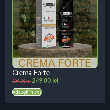
Crema Forte
249.00
lei
389.00
lei
Adaugă în coș