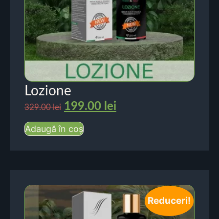
Lozione
199.00
lei
329.00
lei
Adaugă în coș
Reduceri!