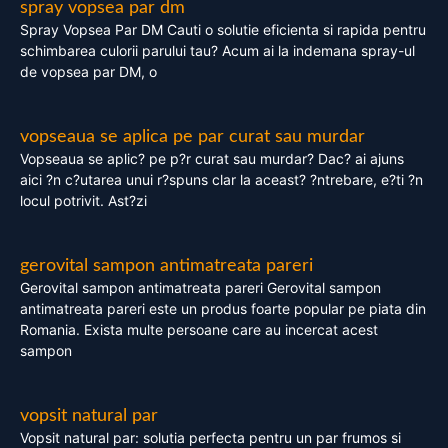
spray vopsea par dm
Spray Vopsea Par DM Cauti o solutie eficienta si rapida pentru
schimbarea culorii parului tau? Acum ai la indemana spray-ul
de vopsea par DM, o
vopseaua se aplica pe par curat sau murdar
Vopseaua se aplic? pe p?r curat sau murdar? Dac? ai ajuns
aici ?n c?utarea unui r?spuns clar la aceast? ?ntrebare, e?ti ?n
locul potrivit. Ast?zi
gerovital sampon antimatreata pareri
Gerovital sampon antimatreata pareri Gerovital sampon
antimatreata pareri este un produs foarte popular pe piata din
Romania. Exista multe persoane care au incercat acest
sampon
vopsit natural par
Vopsit natural par: solutia perfecta pentru un par frumos si