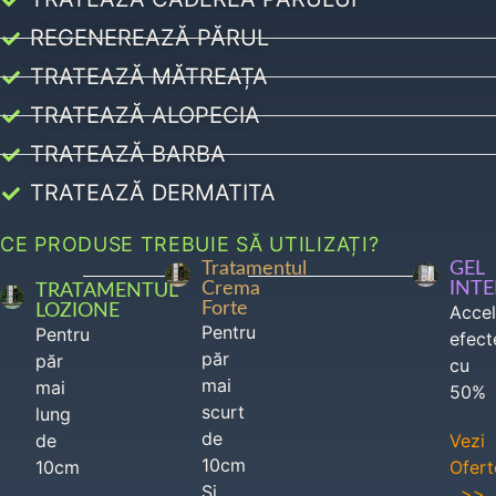
REGENEREAZĂ PĂRUL
TRATEAZĂ MĂTREAȚA
TRATEAZĂ ALOPECIA
TRATEAZĂ BARBA
TRATEAZĂ DERMATITA
CE PRODUSE TREBUIE SĂ UTILIZAȚI?
Tratamentul
GEL
Crema
INT
TRATAMENTUL
Forte
LOZIONE
Acce
Pentru
Pentru
efect
păr
păr
cu
mai
mai
50%
scurt
lung
de
de
Vezi
10cm
10cm
Ofert
Si
>>