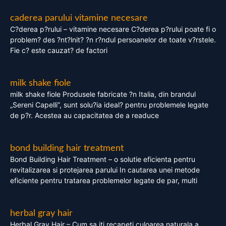
caderea parului vitamine necesare
C?derea p?rului – vitamine necesare C?derea p?rului poate fi o
problem? des ?nt?lnit? ?n r?ndul persoanelor de toate v?rstele.
Fie c? este cauzat? de factori
milk shake fiole
milk shake fiole Produsele fabricate ?n Italia, din brandul
„Sereni Capelli”, sunt solu?ia ideal? pentru problemele legate
de p?r. Acestea au capacitatea de a readuce
bond building hair treatment
Bond Building Hair Treatment – o solutie eficienta pentru
revitalizarea si protejarea parului In cautarea unei metode
eficiente pentru tratarea problemelor legate de par, multi
herbal gray hair
Herbal Gray Hair – Cum sa iti recapeti culoarea naturala a