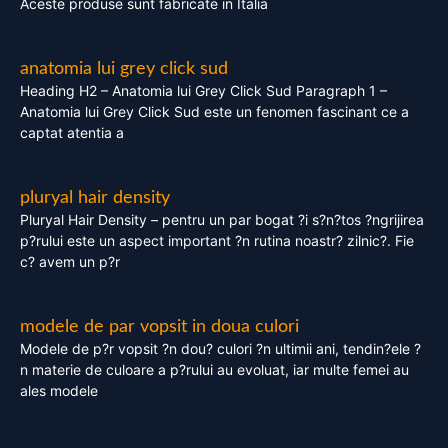
Aceste produse sunt fabricate in Italia
anatomia lui grey click sud
Heading H2 – Anatomia lui Grey Click Sud Paragraph 1 –
Anatomia lui Grey Click Sud este un fenomen fascinant ce a
captat atentia a
pluryal hair density
Pluryal Hair Density – pentru un par bogat ?i s?n?tos ?ngrijirea
p?rului este un aspect important ?n rutina noastr? zilnic?. Fie
c? avem un p?r
modele de par vopsit in doua culori
Modele de p?r vopsit ?n dou? culori ?n ultimii ani, tendin?ele ?
n materie de culoare a p?rului au evoluat, iar multe femei au
ales modele