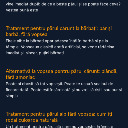
vine imediat după: de ce albește părul și se poate face ceva?
Vestea bună este
Tratament pentru părul cărunt la bărbați: păr și
barbă, fără vopsea
Firele albe la bărbați apar adesea întâi în barbă și pe la
tâmple. Vopseaua clasică arată artificial, se vede rădăcina
imediat și, sincer, puțini bărbați
Alternativă la vopsea pentru părul cărunt: blândă,
fără amoniac
Poate ai obosit să tot vopsești. Poate te ustură scalpul de
fiecare dată. Poate ești însărcinată și nu vrei să riști, sau pur și
simplu
Tratament pentru părul alb fără vopsea: cum îți
redai culoarea naturală
Un tratament pentru părul alb care nu vopsește: hrănește