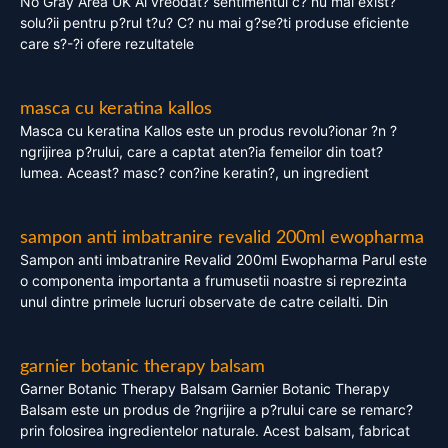
No Gray Area UK Ai vreodat? sentimentul c? nu mai exist?
solu?ii pentru p?rul t?u? C? nu mai g?se?ti produse eficiente
care s?-?i ofere rezultatele
masca cu keratina kallos
Masca cu keratina Kallos este un produs revolu?ionar ?n ?
ngrijirea p?rului, care a captat aten?ia femeilor din toat?
lumea. Aceast? masc? con?ine keratin?, un ingredient
sampon anti imbatranire revalid 200ml ewopharma
Sampon anti imbatranire Revalid 200ml Ewopharma Parul este
o componenta importanta a frumusetii noastre si reprezinta
unul dintre primele lucruri observate de catre ceilalti. Din
garnier botanic therapy balsam
Garner Botanic Therapy Balsam Garnier Botanic Therapy
Balsam este un produs de ?ngrijire a p?rului care se remarc?
prin folosirea ingredientelor naturale. Acest balsam, fabricat