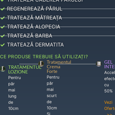
REGENEREAZĂ PĂRUL
TRATEAZĂ MĂTREAȚA
TRATEAZĂ ALOPECIA
TRATEAZĂ BARBA
TRATEAZĂ DERMATITA
CE PRODUSE TREBUIE SĂ UTILIZAȚI?
Tratamentul
GEL
Crema
INT
TRATAMENTUL
Forte
LOZIONE
Acce
Pentru
Pentru
efect
păr
păr
cu
mai
mai
50%
scurt
lung
de
de
Vezi
10cm
10cm
Ofert
Si
>>