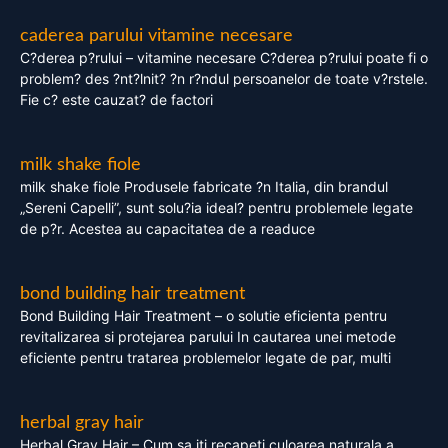
caderea parului vitamine necesare
C?derea p?rului – vitamine necesare C?derea p?rului poate fi o
problem? des ?nt?lnit? ?n r?ndul persoanelor de toate v?rstele.
Fie c? este cauzat? de factori
milk shake fiole
milk shake fiole Produsele fabricate ?n Italia, din brandul
„Sereni Capelli”, sunt solu?ia ideal? pentru problemele legate
de p?r. Acestea au capacitatea de a readuce
bond building hair treatment
Bond Building Hair Treatment – o solutie eficienta pentru
revitalizarea si protejarea parului In cautarea unei metode
eficiente pentru tratarea problemelor legate de par, multi
herbal gray hair
Herbal Gray Hair – Cum sa iti recapeti culoarea naturala a