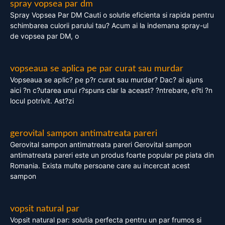
spray vopsea par dm
Spray Vopsea Par DM Cauti o solutie eficienta si rapida pentru
schimbarea culorii parului tau? Acum ai la indemana spray-ul
de vopsea par DM, o
vopseaua se aplica pe par curat sau murdar
Vopseaua se aplic? pe p?r curat sau murdar? Dac? ai ajuns
aici ?n c?utarea unui r?spuns clar la aceast? ?ntrebare, e?ti ?n
locul potrivit. Ast?zi
gerovital sampon antimatreata pareri
Gerovital sampon antimatreata pareri Gerovital sampon
antimatreata pareri este un produs foarte popular pe piata din
Romania. Exista multe persoane care au incercat acest
sampon
vopsit natural par
Vopsit natural par: solutia perfecta pentru un par frumos si