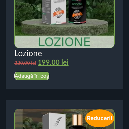
Lozione
199.00
lei
329.00
lei
Adaugă în coș
Reduceri!