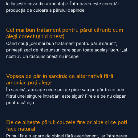
le lipsește ceva din alimentație. Întrebarea este corectă:
producția de culoare a părului depinde
Cel mai bun tratament pentru părul cărunt: cum
alegi corect (ghid onest)
Când cauți „cel mai bun tratament pentru părul cărunt”,
primești zeci de răspunsuri care spun toate același lucru: „al
nostru”. Un răspuns onest nu începe
Vopsea de păr în sarcină: ce alternativă fără
amoniac poți alege
În sarcină, aproape orice pui pe piele sau pe păr trece prin
filtrul unei singure întrebări: este sigur? Firele albe nu dispar
pentru că ești
De ce albește părul: cauzele firelor albe și ce poți
face natural
Primul fir alb apare de obicei fără avertisment, iar întrebarea