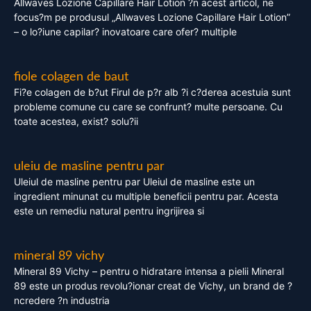
Allwaves Lozione Capillare Hair Lotion ?n acest articol, ne
focus?m pe produsul „Allwaves Lozione Capillare Hair Lotion”
– o lo?iune capilar? inovatoare care ofer? multiple
fiole colagen de baut
Fi?e colagen de b?ut Firul de p?r alb ?i c?derea acestuia sunt
probleme comune cu care se confrunt? multe persoane. Cu
toate acestea, exist? solu?ii
uleiu de masline pentru par
Uleiul de masline pentru par Uleiul de masline este un
ingredient minunat cu multiple beneficii pentru par. Acesta
este un remediu natural pentru ingrijirea si
mineral 89 vichy
Mineral 89 Vichy – pentru o hidratare intensa a pielii Mineral
89 este un produs revolu?ionar creat de Vichy, un brand de ?
ncredere ?n industria