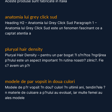
Aceste produse sunt fabricate in Italia
anatomia lui grey click sud
Heading H2 – Anatomia lui Grey Click Sud Paragraph 1 –
Anatomia lui Grey Click Sud este un fenomen fascinant ce a
captat atentia a
pluryal hair density
Pluryal Hair Density – pentru un par bogat ?i s?n?tos ?ngrijirea
p?rului este un aspect important ?n rutina noastr? zilnic?. Fie
c? avem un p?r
modele de par vopsit in doua culori
Modele de p?r vopsit ?n dou? culori ?n ultimii ani, tendin?ele ?
n materie de culoare a p?rului au evoluat, iar multe femei au
ales modele