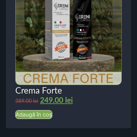
Crema Forte
249.00
lei
389.00
lei
Adaugă în coș