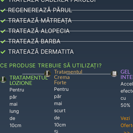
REGENEREAZĂ PĂRUL
TRATEAZĂ MĂTREAȚA
TRATEAZĂ ALOPECIA
TRATEAZĂ BARBA
TRATEAZĂ DERMATITA
CE PRODUSE TREBUIE SĂ UTILIZAȚI?
Tratamentul
GEL
Crema
INT
TRATAMENTUL
Forte
LOZIONE
Acce
Pentru
Pentru
efect
păr
păr
cu
mai
mai
50%
scurt
lung
de
de
Vezi
10cm
10cm
Ofert
Si
>>