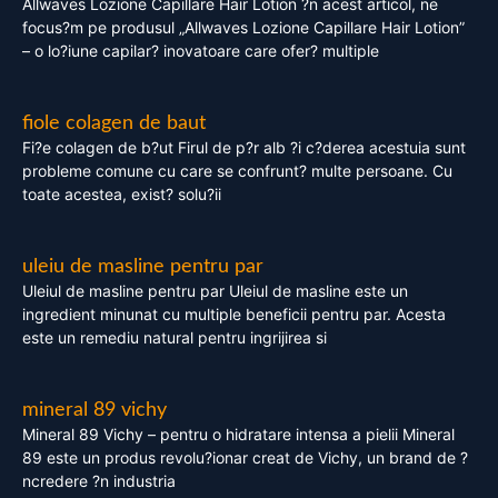
Allwaves Lozione Capillare Hair Lotion ?n acest articol, ne
focus?m pe produsul „Allwaves Lozione Capillare Hair Lotion”
– o lo?iune capilar? inovatoare care ofer? multiple
fiole colagen de baut
Fi?e colagen de b?ut Firul de p?r alb ?i c?derea acestuia sunt
probleme comune cu care se confrunt? multe persoane. Cu
toate acestea, exist? solu?ii
uleiu de masline pentru par
Uleiul de masline pentru par Uleiul de masline este un
ingredient minunat cu multiple beneficii pentru par. Acesta
este un remediu natural pentru ingrijirea si
mineral 89 vichy
Mineral 89 Vichy – pentru o hidratare intensa a pielii Mineral
89 este un produs revolu?ionar creat de Vichy, un brand de ?
ncredere ?n industria