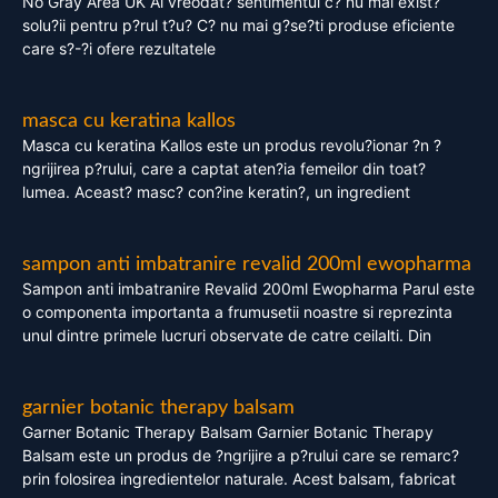
No Gray Area UK Ai vreodat? sentimentul c? nu mai exist?
solu?ii pentru p?rul t?u? C? nu mai g?se?ti produse eficiente
care s?-?i ofere rezultatele
masca cu keratina kallos
Masca cu keratina Kallos este un produs revolu?ionar ?n ?
ngrijirea p?rului, care a captat aten?ia femeilor din toat?
lumea. Aceast? masc? con?ine keratin?, un ingredient
sampon anti imbatranire revalid 200ml ewopharma
Sampon anti imbatranire Revalid 200ml Ewopharma Parul este
o componenta importanta a frumusetii noastre si reprezinta
unul dintre primele lucruri observate de catre ceilalti. Din
garnier botanic therapy balsam
Garner Botanic Therapy Balsam Garnier Botanic Therapy
Balsam este un produs de ?ngrijire a p?rului care se remarc?
prin folosirea ingredientelor naturale. Acest balsam, fabricat