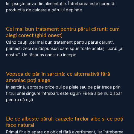
le lipsește ceva din alimentație. Întrebarea este corectă:
producția de culoare a părului depinde
Cel mai bun tratament pentru părul cărunt: cum
alegi corect (ghid onest)
Când cauți „cel mai bun tratament pentru părul cărunt”,
primești zeci de răspunsuri care spun toate același lucru: „al
nostru”. Un răspuns onest nu începe
Vopsea de păr în sarcină: ce alternativă fără
amoniac poți alege
În sarcină, aproape orice pui pe piele sau pe păr trece prin
filtrul unei singure întrebări: este sigur? Firele albe nu dispar
pentru că ești
De ce albește părul: cauzele firelor albe și ce poți
face natural
Primul fir alb apare de obicei fără avertisment, iar întrebarea