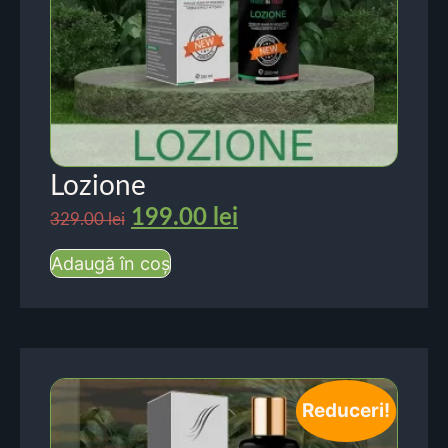
Lozione
199.00
lei
329.00
lei
Adaugă în coș
Reduceri!