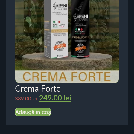
Crema Forte
249.00
lei
389.00
lei
Adaugă în coș