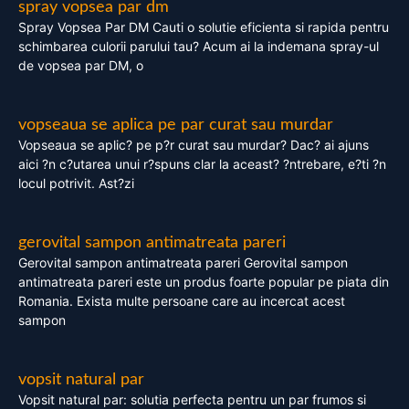
spray vopsea par dm
Spray Vopsea Par DM Cauti o solutie eficienta si rapida pentru
schimbarea culorii parului tau? Acum ai la indemana spray-ul
de vopsea par DM, o
vopseaua se aplica pe par curat sau murdar
Vopseaua se aplic? pe p?r curat sau murdar? Dac? ai ajuns
aici ?n c?utarea unui r?spuns clar la aceast? ?ntrebare, e?ti ?n
locul potrivit. Ast?zi
gerovital sampon antimatreata pareri
Gerovital sampon antimatreata pareri Gerovital sampon
antimatreata pareri este un produs foarte popular pe piata din
Romania. Exista multe persoane care au incercat acest
sampon
vopsit natural par
Vopsit natural par: solutia perfecta pentru un par frumos si