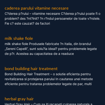
caderea parului vitamine necesare
C?derea p?rului – vitamine necesare C?derea p?rului poate fi o
problem? des ?nt?lnit? ?n r?ndul persoanelor de toate v?rstele.
Fie c? este cauzat? de factori
milk shake fiole
milk shake fiole Produsele fabricate ?n Italia, din brandul
„Sereni Capelli”, sunt solu?ia ideal? pentru problemele legate
de p?r. Acestea au capacitatea de a readuce
bond building hair treatment
Bond Building Hair Treatment – o solutie eficienta pentru
revitalizarea si protejarea parului In cautarea unei metode
eficiente pentru tratarea problemelor legate de par, multi
herbal gray hair
Herbal Gray Hair – Cum sa iti recapeti culoarea naturala a