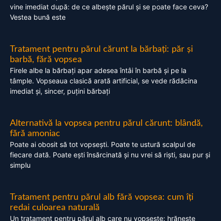
vine imediat după: de ce albește părul și se poate face ceva?
Vestea bună este
Tratament pentru părul cărunt la bărbați: păr și
barbă, fără vopsea
Firele albe la bărbați apar adesea întâi în barbă și pe la
tâmple. Vopseaua clasică arată artificial, se vede rădăcina
imediat și, sincer, puțini bărbați
Alternativă la vopsea pentru părul cărunt: blândă,
fără amoniac
Poate ai obosit să tot vopsești. Poate te ustură scalpul de
fiecare dată. Poate ești însărcinată și nu vrei să riști, sau pur și
simplu
Tratament pentru părul alb fără vopsea: cum îți
redai culoarea naturală
Un tratament pentru părul alb care nu vopsește: hrănește