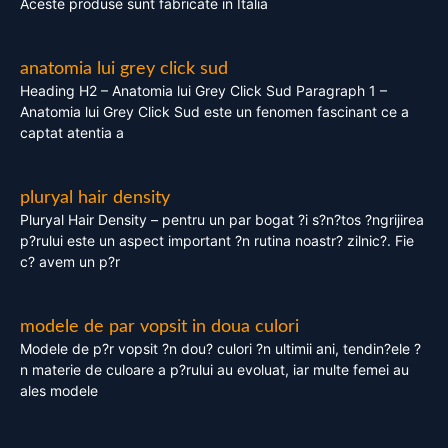
Aceste produse sunt fabricate in Italia
anatomia lui grey click sud
Heading H2 – Anatomia lui Grey Click Sud Paragraph 1 –
Anatomia lui Grey Click Sud este un fenomen fascinant ce a
captat atentia a
pluryal hair density
Pluryal Hair Density – pentru un par bogat ?i s?n?tos ?ngrijirea
p?rului este un aspect important ?n rutina noastr? zilnic?. Fie
c? avem un p?r
modele de par vopsit in doua culori
Modele de p?r vopsit ?n dou? culori ?n ultimii ani, tendin?ele ?
n materie de culoare a p?rului au evoluat, iar multe femei au
ales modele