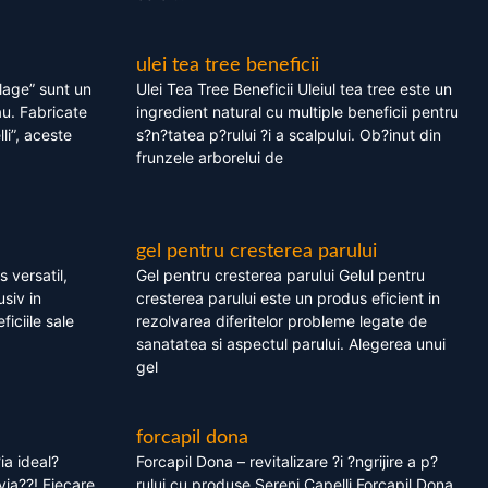
ulei tea tree beneficii
olage” sunt un
Ulei Tea Tree Beneficii Uleiul tea tree este un
au. Fabricate
ingredient natural cu multiple beneficii pentru
li”, aceste
s?n?tatea p?rului ?i a scalpului. Ob?inut din
frunzele arborelui de
gel pentru cresterea parului
 versatil,
Gel pentru cresterea parului Gelul pentru
usiv in
cresterea parului este un produs eficient in
ficiile sale
rezolvarea diferitelor probleme legate de
sanatatea si aspectul parului. Alegerea unui
gel
forcapil dona
ia ideal?
Forcapil Dona – revitalizare ?i ?ngrijire a p?
via??! Fiecare
rului cu produse Sereni Capelli Forcapil Dona