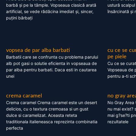
barbă și pe la tâmple. Vopseaua clasică arată
ustură scalpul
artificial, se vede rădăcina imediat și, sincer,
însărcinată și 
puțini bărbați
vopsea de par alba barbati
cu ce se cu
pe piele
Barbatii care se confrunta cu problema parului
alb pot gasi o solutie eficienta in vopseaua de
Cu ce se cura
par alba pentru barbati. Daca esti in cautarea
Vopseaua de p
unei
pentru a-ti sc
crema caramel
no gray are
Crema caramel Crema caramel este un desert
No Gray Area 
delicios, cu o textura cremoasa si un gust
nu mai exist? s
dulce si caramelizat. Aceasta reteta
mai g?se?ti pr
traditionala italieneasca reprezinta combinatia
rezultatele
perfecta