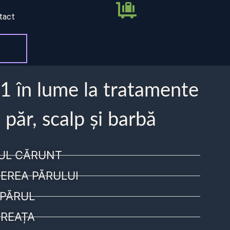
tact
 1 în lume la tratamente
 păr, scalp și barbă
UL CĂRUNT
EREA PĂRULUI
PĂRUL
REAȚA