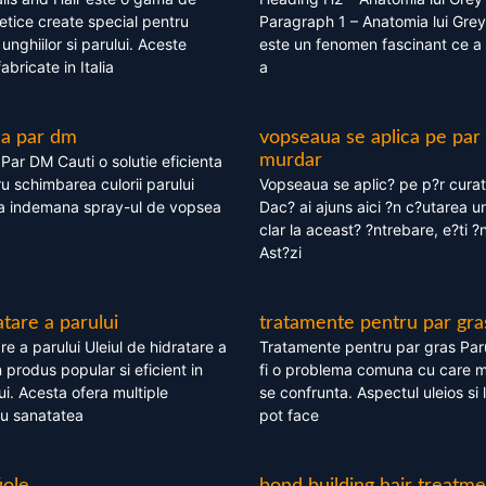
tice create special pentru
Paragraph 1 – Anatomia lui Grey
i, unghiilor si parului. Aceste
este un fenomen fascinant ce a 
bricate in Italia
a
ea par dm
vopseaua se aplica pe par
murdar
ar DM Cauti o solutie eficienta
ru schimbarea culorii parului
Vopseaua se aplic? pe p?r cura
la indemana spray-ul de vopsea
Dac? ai ajuns aici ?n c?utarea u
clar la aceast? ?ntrebare, e?ti ?n
Ast?zi
atare a parului
tratamente pentru par gra
re a parului Uleiul de hidratare a
Tratamente pentru par gras Par
 produs popular si eficient in
fi o problema comuna cu care 
lui. Acesta ofera multiple
se confrunta. Aspectul uleios si
ru sanatatea
pot face