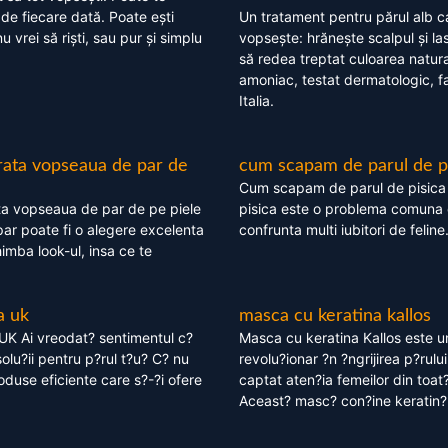
 de fiecare dată. Poate ești
Un tratament pentru părul alb c
nu vrei să riști, sau pur și simplu
vopsește: hrănește scalpul și l
să redea treptat culoarea natura
amoniac, testat dermatologic, fa
Italia.
rata vopseaua de par de
cum scapam de parul de p
Cum scapam de parul de pisica
ta vopseaua de par de pe piele
pisica este o problema comuna 
ar poate fi o alegere excelenta
confrunta multi iubitori de feline
himba look-ul, insa ce te
a uk
masca cu keratina kallos
UK Ai vreodat? sentimentul c?
Masca cu keratina Kallos este 
olu?ii pentru p?rul t?u? C? nu
revolu?ionar ?n ?ngrijirea p?rului
oduse eficiente care s?-?i ofere
captat aten?ia femeilor din toat
Aceast? masc? con?ine keratin?,