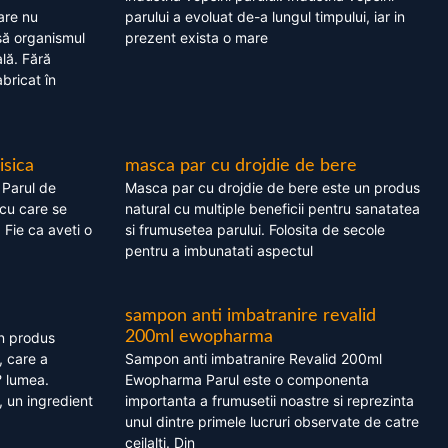
are nu
parului a evoluat de-a lungul timpului, iar in
asă organismul
prezent exista o mare
lă. Fără
bricat în
isica
masca par cu drojdie de bere
 Parul de
Masca par cu drojdie de bere este un produs
cu care se
natural cu multiple beneficii pentru sanatatea
. Fie ca aveti o
si frumusetea parului. Folosita de secole
pentru a imbunatati aspectul
sampon anti imbatranire revalid
200ml ewopharma
un produs
, care a
Sampon anti imbatranire Revalid 200ml
? lumea.
Ewopharma Parul este o componenta
 un ingredient
importanta a frumusetii noastre si reprezinta
unul dintre primele lucruri observate de catre
ceilalti. Din