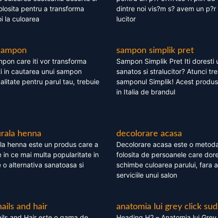
olosita pentru a transforma
dintre noi vis?m s? avem un p?r 
i la culoarea
lucitor
 sampon
sampon simplik pret
mpon care iti vor transforma
Sampon Simplik Pret Iti doresti 
i in cautarea unui sampon
sanatos si stralucitor? Atunci tr
calitate pentru parul tau, trebuie
samponul Simplik! Acest produs 
in Italia de brandul
rala henna
decolorare acasa
la henna este un produs care a
Decolorare acasa este o metoda
e in ce mai multa popularitate in
folosita de persoanele care dore
te o alternativa sanatoasa si
schimbe culoarea parului, fara a
serviciile unui salon
nails and hair
anatomia lui grey click sud
ils and Hair este o gama de
Heading H2 – Anatomia lui Grey