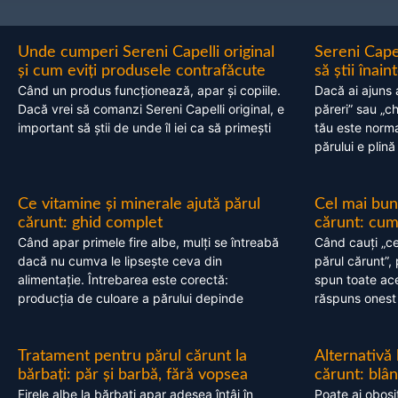
Unde cumperi Sereni Capelli original
Sereni Cape
și cum eviți produsele contrafăcute
să știi înai
Când un produs funcționează, apar și copiile.
Dacă ai ajuns 
Dacă vrei să comanzi Sereni Capelli original, e
păreri” sau „c
important să știi de unde îl iei ca să primești
tău este normal
părului e plină
Ce vitamine și minerale ajută părul
Cel mai bun
cărunt: ghid complet
cărunt: cum 
Când apar primele fire albe, mulți se întreabă
Când cauți „ce
dacă nu cumva le lipsește ceva din
părul cărunt”,
alimentație. Întrebarea este corectă:
spun toate acel
producția de culoare a părului depinde
răspuns onest
Tratament pentru părul cărunt la
Alternativă
bărbați: păr și barbă, fără vopsea
cărunt: blâ
Firele albe la bărbați apar adesea întâi în
Poate ai obosi