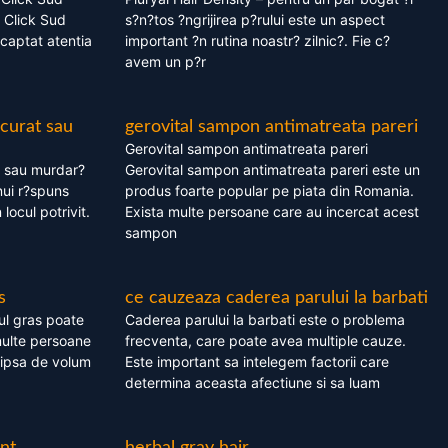
 Click Sud
s?n?tos ?ngrijirea p?rului este un aspect
captat atentia
important ?n rutina noastr? zilnic?. Fie c?
avem un p?r
 curat sau
gerovital sampon antimatreata pareri
Gerovital sampon antimatreata pareri
t sau murdar?
Gerovital sampon antimatreata pareri este un
nui r?spuns
produs foarte popular pe piata din Romania.
 locul potrivit.
Exista multe persoane care au incercat acest
sampon
s
ce cauzeaza caderea parului la barbati
ul gras poate
Caderea parului la barbati este o problema
multe persoane
frecventa, care poate avea multiple cauze.
 lipsa de volum
Este important sa intelegem factorii care
determina aceasta afectiune si sa luam