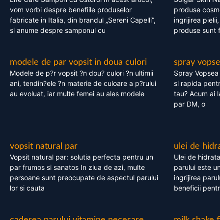
vom vorbi despre benefiile produselor
produse cosme
fabricate in Italia, din brandul „Sereni Capelli”,
ingrijirea pieli
si anume despre samponul cu
produse sunt fa
modele de par vopsit in doua culori
spray vops
Modele de p?r vopsit ?n dou? culori ?n ultimii
Spray Vopsea P
ani, tendin?ele ?n materie de culoare a p?rului
si rapida pent
au evoluat, iar multe femei au ales modele
tau? Acum ai 
par DM, o
vopsit natural par
ulei de hidr
Vopsit natural par: solutia perfecta pentru un
Ulei de hidrata
par frumos si sanatos In ziua de azi, multe
parului este un
persoane sunt preocupate de aspectul parului
ingrijirea paru
lor si cauta
beneficii pent