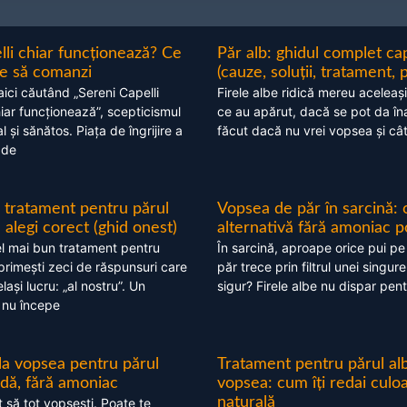
lli chiar funcționează? Ce
Păr alb: ghidul complet c
nte să comanzi
(cauze, soluții, tratament, 
aici căutând „Sereni Capelli
Firele albe ridică mereu aceleași
hiar funcționează”, scepticismul
ce au apărut, dacă se pot da în
 și sănătos. Piața de îngrijire a
făcut dacă nu vrei vopsea și câ
 de
 tratament pentru părul
Vopsea de păr în sarcină: 
alegi corect (ghid onest)
alternativă fără amoniac p
l mai bun tratament pentru
În sarcină, aproape orice pui pe
 primești zeci de răspunsuri care
păr trece prin filtrul unei singure
ași lucru: „al nostru”. Un
sigur? Firele albe nu dispar pent
 nu începe
 la vopsea pentru părul
Tratament pentru părul alb
ndă, fără amoniac
vopsea: cum îți redai culo
naturală
t să tot vopsești. Poate te