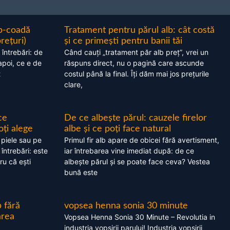
ap-coadă
Tratament pentru părul alb: cât costă
prețuri)
și ce primești pentru banii tăi
 întrebări: de
Când cauți „tratament păr alb preț”, vrei un
apoi, ce e de
răspuns direct, nu o pagină care ascunde
t
costul până la final. Îți dăm mai jos prețurile
clare,
ce
De ce albește părul: cauzele firelor
oți alege
albe și ce poți face natural
 piele sau pe
Primul fir alb apare de obicei fără avertisment,
 întrebări: este
iar întrebarea vine imediat după: de ce
ru că ești
albește părul și se poate face ceva? Vestea
bună este
 fără
vopsea henna sonia 30 minute
area
Vopsea Henna Sonia 30 Minute – Revolutia in
industria vopsirii parului! Industria vopsirii