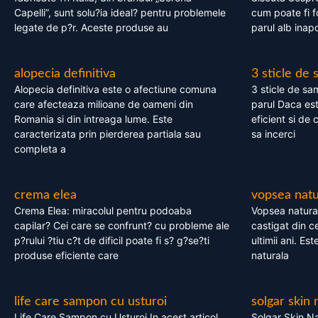
Capelli”, sunt solu?ia ideal? pentru problemele
cum poate fi f
legate de p?r. Aceste produse au
parul alb inapo
alopecia definitiva
3 sticle de
Alopecia definitiva este o afectiune comuna
3 sticle de sa
care afecteaza milioane de oameni din
parul Daca est
Romania si din intreaga lume. Este
eficient si de 
caracterizata prin pierderea partiala sau
sa incerci
completa a
crema elea
vopsea natu
Crema Elea: miracolul pentru podoaba
Vopsea natura
capilar? Cei care se confrunt? cu probleme ale
castigat din c
p?rului ?tiu c?t de dificil poate fi s? g?se?ti
ultimii ani. Es
produse eficiente care
naturala
life care sampon cu usturoi
solgar skin 
Life Care Sampon cu Usturoi In acest articol,
Solgar Skin Na