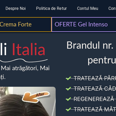
Despre Noi
Politica de Retur
Contul Meu
Con
Crema Forte
OFERTE Gel Intenso
Brandul nr.
li
Italia
pentru
, Mai atrăgători, Mai
ți.
TRATEAZĂ PĂR
TRATEAZĂ CĂD
REGENEREAZĂ 
TRATEAZĂ MĂT