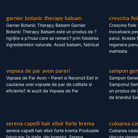
garnier botanic therapy balsam
crescina fio
Garner Botanic Therapy Balsam Garnier
Crescina fiole
Botanic Therapy Balsam este un produs de ?
inovatoare pen
ngrijire a p?rului care se remarc? prin folosirea
parul. Aceste 
ingredientelor naturale. Acest balsam, fabricat
regenera parul
matreata
vopsea de par avon pareri
sampon gene
Vopsea de Par Avon – Pareri si Recenzii Esti in
Sampon Gener
cautarea unei vopsele de par de calitate si
Samponul Gene
eficiente? Ai auzit de Vopsea de Par
un produs de in
de brandul Se
serena capelli hair elixir forte krema
culoarea ca
serena capelli hair elixir forte krema Produsele
Culoarea casta
fabricate ?n Italia, din brandul „Serena
discuta despre