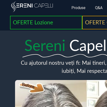
Produse
Q&A
OFERTE Lozione
OFERTE 
Sereni
Capel
Cu ajutorul nostru veți fi: Mai tineri
iubiți, Mai respecta