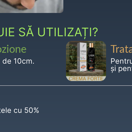
E SĂ UTILIZAȚI?
ozione
Trat
g de 10cm.
Pentr
și pen
ctele cu 50%