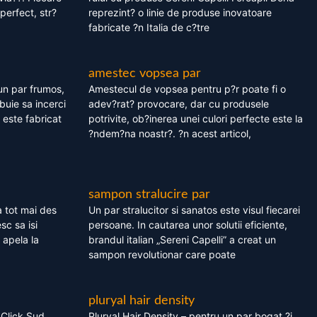
perfect, str?
reprezint? o linie de produse inovatoare
fabricate ?n Italia de c?tre
amestec vopsea par
un par frumos,
Amestecul de vopsea pentru p?r poate fi o
ebuie sa incerci
adev?rat? provocare, dar cu produsele
este fabricat
potrivite, ob?inerea unei culori perfecte este la
?ndem?na noastr?. ?n acest articol,
sampon stralucire par
 tot mai des
Un par stralucitor si sanatos este visul fiecarei
sc sa isi
persoane. In cautarea unor solutii eficiente,
 apela la
brandul italian „Sereni Capelli” a creat un
sampon revolutionar care poate
pluryal hair density
 Click Sud
Pluryal Hair Density – pentru un par bogat ?i