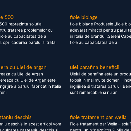
le 500
fiole biolage
 500 reprezinta solutia
fiole biolage Produsele „fiole bi
tru tratarea problemelor cu
adevarat miracol pentru parul t
fiole au capacitatea de a
in Italia de brandul „Sereni Capel
, opri caderea parului si trata
fiole au capacitatea de a
ra cu ulei de argan
ulei parafina beneficii
eaza cu Ulei de Argan
Uleiul de parafina este un produs
reaza cu Ulei de Argan este
folosit in mai multe domenii, incl
grijire a parului fabricat in Italia
ingrijirea si tratarea parului. Bene
reni
sunt remarcabile si nu ar
staniu deschis
fiole tratament par wella
niu deschis In acest articol vom
Fiole tratament par Wella – solu?
 culoarea casteaniu deschis si
pentru un p?r s?n?tos ?i plin de 