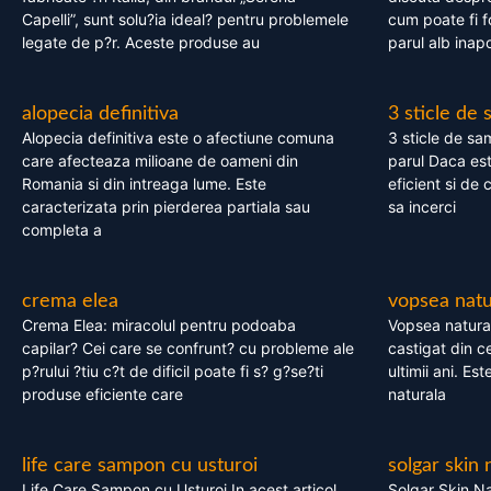
Capelli”, sunt solu?ia ideal? pentru problemele
cum poate fi f
legate de p?r. Aceste produse au
parul alb inapo
alopecia definitiva
3 sticle de
Alopecia definitiva este o afectiune comuna
3 sticle de sa
care afecteaza milioane de oameni din
parul Daca est
Romania si din intreaga lume. Este
eficient si de 
caracterizata prin pierderea partiala sau
sa incerci
completa a
crema elea
vopsea natu
Crema Elea: miracolul pentru podoaba
Vopsea natura
capilar? Cei care se confrunt? cu probleme ale
castigat din c
p?rului ?tiu c?t de dificil poate fi s? g?se?ti
ultimii ani. Es
produse eficiente care
naturala
life care sampon cu usturoi
solgar skin 
Life Care Sampon cu Usturoi In acest articol,
Solgar Skin Na