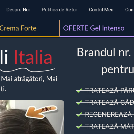
Despre Noi
Politica de Retur
Contul Meu
Con
Crema Forte
OFERTE Gel Intenso
Brandul nr.
li
Italia
pentru
, Mai atrăgători, Mai
ți.
TRATEAZĂ PĂR
TRATEAZĂ CĂD
REGENEREAZĂ 
TRATEAZĂ MĂT