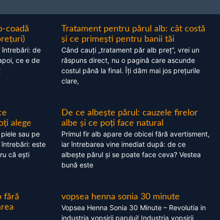
ap-coadă
Tratament pentru părul alb: cât costă
prețuri)
și ce primești pentru banii tăi
 întrebări: de
Când cauți „tratament păr alb preț”, vrei un
apoi, ce e de
răspuns direct, nu o pagină care ascunde
t
costul până la final. Îți dăm mai jos prețurile
clare,
ce
De ce albește părul: cauzele firelor
oți alege
albe și ce poți face natural
 piele sau pe
Primul fir alb apare de obicei fără avertisment,
 întrebări: este
iar întrebarea vine imediat după: de ce
ru că ești
albește părul și se poate face ceva? Vestea
bună este
 fără
vopsea henna sonia 30 minute
area
Vopsea Henna Sonia 30 Minute – Revolutia in
industria vopsirii parului! Industria vopsirii