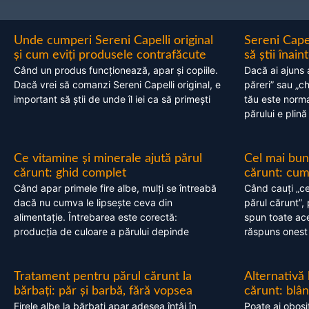
Unde cumperi Sereni Capelli original
Sereni Cape
și cum eviți produsele contrafăcute
să știi înai
Când un produs funcționează, apar și copiile.
Dacă ai ajuns 
Dacă vrei să comanzi Sereni Capelli original, e
păreri” sau „c
important să știi de unde îl iei ca să primești
tău este normal
părului e plină
Ce vitamine și minerale ajută părul
Cel mai bun
cărunt: ghid complet
cărunt: cum 
Când apar primele fire albe, mulți se întreabă
Când cauți „ce
dacă nu cumva le lipsește ceva din
părul cărunt”,
alimentație. Întrebarea este corectă:
spun toate acel
producția de culoare a părului depinde
răspuns onest
Tratament pentru părul cărunt la
Alternativă
bărbați: păr și barbă, fără vopsea
cărunt: blâ
Firele albe la bărbați apar adesea întâi în
Poate ai obosi