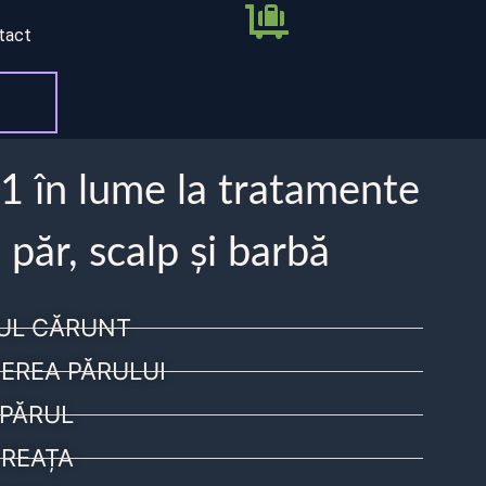
tact
 1 în lume la tratamente
 păr, scalp și barbă
UL CĂRUNT
EREA PĂRULUI
PĂRUL
REAȚA