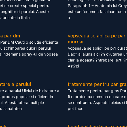
tice create special pentru
Paragraph 1 – Anatomia lui Grey
i, unghiilor si parului. Aceste
este un fenomen fascinant ce a 
bricate in Italia
a
ea par dm
vopseaua se aplica pe par
murdar
ar DM Cauti o solutie eficienta
ru schimbarea culorii parului
Vopseaua se aplic? pe p?r cura
la indemana spray-ul de vopsea
Dac? ai ajuns aici ?n c?utarea u
clar la aceast? ?ntrebare, e?ti ?n
Ast?zi
atare a parului
tratamente pentru par gra
re a parului Uleiul de hidratare a
Tratamente pentru par gras Par
 produs popular si eficient in
fi o problema comuna cu care 
lui. Acesta ofera multiple
se confrunta. Aspectul uleios si
ru sanatatea
pot face