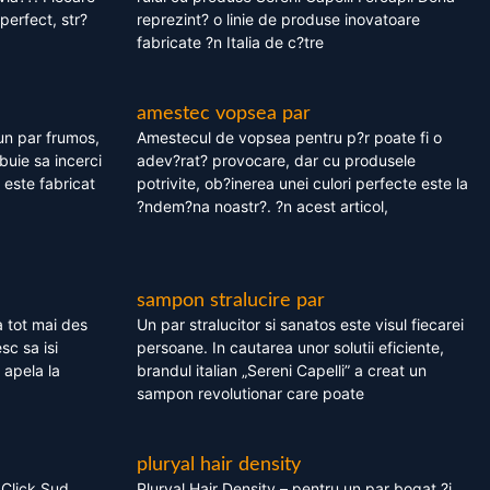
perfect, str?
reprezint? o linie de produse inovatoare
fabricate ?n Italia de c?tre
amestec vopsea par
un par frumos,
Amestecul de vopsea pentru p?r poate fi o
ebuie sa incerci
adev?rat? provocare, dar cu produsele
este fabricat
potrivite, ob?inerea unei culori perfecte este la
?ndem?na noastr?. ?n acest articol,
sampon stralucire par
 tot mai des
Un par stralucitor si sanatos este visul fiecarei
sc sa isi
persoane. In cautarea unor solutii eficiente,
 apela la
brandul italian „Sereni Capelli” a creat un
sampon revolutionar care poate
pluryal hair density
 Click Sud
Pluryal Hair Density – pentru un par bogat ?i