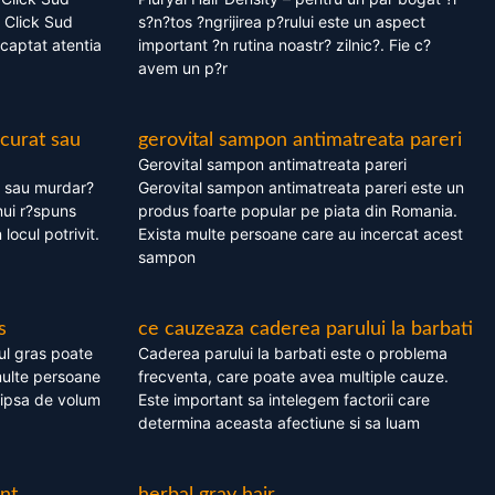
 Click Sud
s?n?tos ?ngrijirea p?rului este un aspect
captat atentia
important ?n rutina noastr? zilnic?. Fie c?
avem un p?r
 curat sau
gerovital sampon antimatreata pareri
Gerovital sampon antimatreata pareri
t sau murdar?
Gerovital sampon antimatreata pareri este un
nui r?spuns
produs foarte popular pe piata din Romania.
 locul potrivit.
Exista multe persoane care au incercat acest
sampon
s
ce cauzeaza caderea parului la barbati
ul gras poate
Caderea parului la barbati este o problema
multe persoane
frecventa, care poate avea multiple cauze.
 lipsa de volum
Este important sa intelegem factorii care
determina aceasta afectiune si sa luam