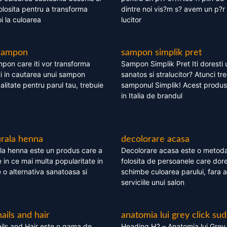
olosita pentru a transforma
dintre noi vis?m s? avem un p?r 
i la culoarea
lucitor
 sampon
sampon simplik pret
mpon care iti vor transforma
Sampon Simplik Pret Iti doresti 
i in cautarea unui sampon
sanatos si stralucitor? Atunci tr
calitate pentru parul tau, trebuie
samponul Simplik! Acest produs 
in Italia de brandul
rala henna
decolorare acasa
la henna este un produs care a
Decolorare acasa este o metoda
e in ce mai multa popularitate in
folosita de persoanele care dore
te o alternativa sanatoasa si
schimbe culoarea parului, fara a
serviciile unui salon
nails and hair
anatomia lui grey click sud
ils and Hair este o gama de
Heading H2 – Anatomia lui Grey