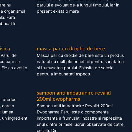
are nu
parului a evoluat de-a lungul timpului, iar in
asă organismul
prezent exista o mare
lă. Fără
bricat în
isica
masca par cu drojdie de bere
 Parul de
Masca par cu drojdie de bere este un produs
cu care se
natural cu multiple beneficii pentru sanatatea
. Fie ca aveti o
si frumusetea parului. Folosita de secole
pentru a imbunatati aspectul
sampon anti imbatranire revalid
200ml ewopharma
un produs
, care a
Sampon anti imbatranire Revalid 200ml
? lumea.
Ewopharma Parul este o componenta
 un ingredient
importanta a frumusetii noastre si reprezinta
unul dintre primele lucruri observate de catre
ceilalti. Din