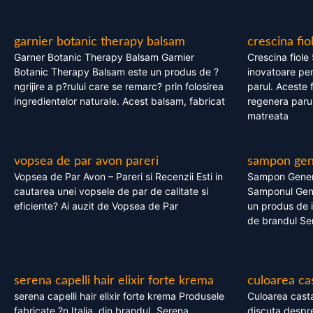
garnier botanic therapy balsam
crescina fio
Garner Botanic Therapy Balsam Garnier
Crescina fiole
Botanic Therapy Balsam este un produs de ?
inovatoare pen
ngrijire a p?rului care se remarc? prin folosirea
parul. Aceste 
ingredientelor naturale. Acest balsam, fabricat
regenera parul
matreata
vopsea de par avon pareri
sampon gene
Vopsea de Par Avon – Pareri si Recenzii Esti in
Sampon Gener
cautarea unei vopsele de par de calitate si
Samponul Gene
eficiente? Ai auzit de Vopsea de Par
un produs de in
de brandul Se
serena capelli hair elixir forte krema
culoarea ca
serena capelli hair elixir forte krema Produsele
Culoarea casta
fabricate ?n Italia, din brandul „Serena
discuta despre