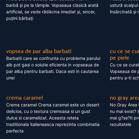
barbă și pe la tâmple. Vopseaua clasică arată
ustură scalpul
artificial, se vede rădăcina imediat și, sincer,
însărcinată și 
puțini bărbați
vopsea de par alba barbati
cu ce se cu
pe piele
Barbatii care se confrunta cu problema parului
alb pot gasi o solutie eficienta in vopseaua de
Cu ce se cura
par alba pentru barbati. Daca esti in cautarea
Vopseaua de p
unei
pentru a-ti sc
crema caramel
no gray are
Crema caramel Crema caramel este un desert
No Gray Area 
delicios, cu o textura cremoasa si un gust
nu mai exist? s
dulce si caramelizat. Aceasta reteta
mai g?se?ti pr
traditionala italieneasca reprezinta combinatia
rezultatele
perfecta