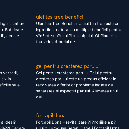
ulei tea tree beneficii
olage” sunt un
Ulei Tea Tree Beneficii Uleiul tea tree este un
au. Fabricate
ingredient natural cu multiple beneficii pentru
li”, aceste
s?n?tatea p?rului ?i a scalpului. Ob?inut din
frunzele arborelui de
gel pentru cresterea parului
 versatil,
Gel pentru cresterea parului Gelul pentru
usiv in
cresterea parului este un produs eficient in
ficiile sale
rezolvarea diferitelor probleme legate de
sanatatea si aspectul parului. Alegerea unui
gel
forcapil dona
ia ideal?
Forcapil Dona – revitalizare ?i ?ngrijire a p?
via??! Fiecare
rului cu produse Sereni Capelli Forcapil Dona