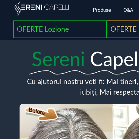
Produse
Q&A
OFERTE Lozione
OFERTE 
Sereni
Capel
Cu ajutorul nostru veți fi: Mai tineri
iubiți, Mai respecta