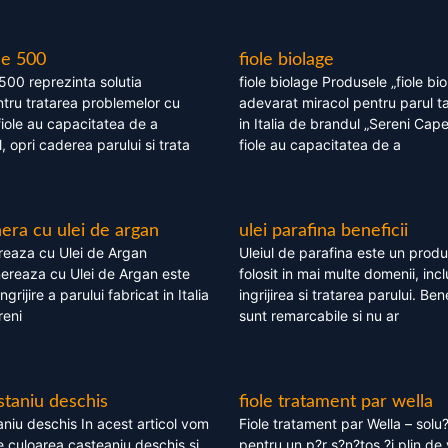
le 500
fiole biolage
 500 reprezinta solutia
fiole biolage Produsele „fiole bi
tru tratarea problemelor cu
adevarat miracol pentru parul t
fiole au capacitatea de a
in Italia de brandul „Sereni Capel
, opri caderea parului si trata
fiole au capacitatea de a
ra cu ulei de argan
ulei parafina beneficii
eaza cu Ulei de Argan
Uleiul de parafina este un produs
reaza cu Ulei de Argan este
folosit in mai multe domenii, incl
grijire a parului fabricat in Italia
ingrijirea si tratarea parului. Bene
reni
sunt remarcabile si nu ar
staniu deschis
fiole tratament par wella
niu deschis In acest articol vom
Fiole tratament par Wella – solu?
 culoarea casteaniu deschis si
pentru un p?r s?n?tos ?i plin de 