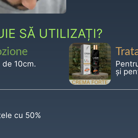
E SĂ UTILIZAȚI?
ozione
Trat
g de 10cm.
Pentr
și pen
ctele cu 50%