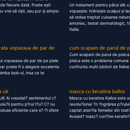
 de fiecare dată. Poate ești
Un tratament pentru părul alb c
nu vrei să riști, sau pur și simplu
vopsește: hrănește scalpul și l
să redea treptat culoarea natura
amoniac, testat dermatologic, fa
Italia.
rata vopseaua de par de
cum scapam de parul de p
Cum scapam de parul de pisica
ta vopseaua de par de pe piele
pisica este o problema comuna 
ar poate fi o alegere excelenta
confrunta multi iubitori de feline
himba look-ul, insa ce te
a uk
masca cu keratina kallos
UK Ai vreodat? sentimentul c?
Masca cu keratina Kallos este 
olu?ii pentru p?rul t?u? C? nu
revolu?ionar ?n ?ngrijirea p?rului
oduse eficiente care s?-?i ofere
captat aten?ia femeilor din toat
Aceast? masc? con?ine keratin?,