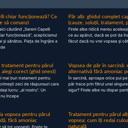
lli chiar funcționează? Ce
Păr alb: ghidul complet c
nte să comanzi
(cauze, soluții, tratament, 
aici căutând „Sereni Capelli
Firele albe ridică mereu aceleași
hiar funcționează”, scepticismul
ce au apărut, dacă se pot da în
 și sănătos. Piața de îngrijire a
făcut dacă nu vrei vopsea și câ
 de
 tratament pentru părul
Vopsea de păr în sarcină: 
alegi corect (ghid onest)
alternativă fără amoniac p
l mai bun tratament pentru
În sarcină, aproape orice pui pe
 primești zeci de răspunsuri care
păr trece prin filtrul unei singure
ași lucru: „al nostru”. Un
sigur? Firele albe nu dispar pent
 nu începe
 la vopsea pentru părul
Tratament pentru părul alb
ndă, fără amoniac
vopsea: cum îți redai culo
naturală
t să tot vopsești. Poate te