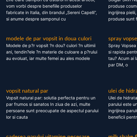
vom vorbi despre benefiile produselor
produse cosme
fabricate in Italia, din brandul „Sereni Capelli”,
ingrijirea pieli
si anume despre samponul cu
produse sunt fa
modele de par vopsit in doua culori
spray vops
Modele de p?r vopsit ?n dou? culori ?n ultimii
Spray Vopsea P
ani, tendin?ele ?n materie de culoare a p?rului
si rapida pent
au evoluat, iar multe femei au ales modele
tau? Acum ai 
par DM, o
vopsit natural par
ulei de hidr
Vopsit natural par: solutia perfecta pentru un
Ulei de hidrata
par frumos si sanatos In ziua de azi, multe
parului este un
persoane sunt preocupate de aspectul parului
ingrijirea paru
lor si cauta
beneficii pent