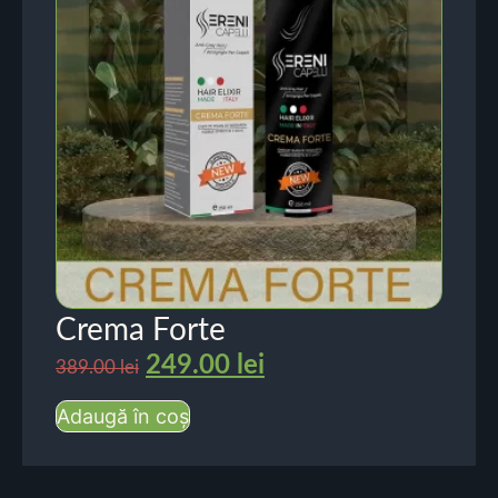
Crema Forte
249.00
lei
389.00
lei
Adaugă în coș