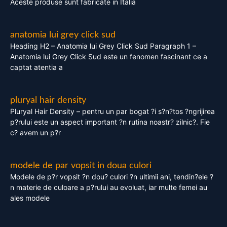
Aceste produse sunt fabricate in Italia
anatomia lui grey click sud
Heading H2 – Anatomia lui Grey Click Sud Paragraph 1 –
Anatomia lui Grey Click Sud este un fenomen fascinant ce a
captat atentia a
pluryal hair density
Pluryal Hair Density – pentru un par bogat ?i s?n?tos ?ngrijirea
p?rului este un aspect important ?n rutina noastr? zilnic?. Fie
c? avem un p?r
modele de par vopsit in doua culori
Modele de p?r vopsit ?n dou? culori ?n ultimii ani, tendin?ele ?
n materie de culoare a p?rului au evoluat, iar multe femei au
ales modele