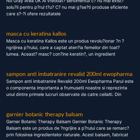
No Gray Area UK Ai vreodat? sentimentul c? nu mai exist?
solu?ii pentru p?rul t?u? C? nu mai g?se?ti produse eficiente
care s?-?i ofere rezultatele
masca cu keratina kallos
Masca cu keratina Kallos este un produs revolu?ionar ?n ?
ngrijirea p?rului, care a captat aten?ia femeilor din toat?
lumea. Aceast? masc? con?ine keratin?, un ingredient
sampon anti imbatranire revalid 200ml ewopharma
Sampon anti imbatranire Revalid 200ml Ewopharma Parul este
o componenta importanta a frumusetii noastre si reprezinta
unul dintre primele lucruri observate de catre ceilalti. Din
garnier botanic therapy balsam
Garner Botanic Therapy Balsam Garnier Botanic Therapy
Balsam este un produs de ?ngrijire a p?rului care se remarc?
prin folosirea ingredientelor naturale. Acest balsam, fabricat