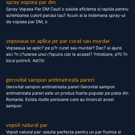
spray vopsea par dm
Spray Vopsea Par DM Cauti o solutie eficienta si rapida pentru
schimbarea culorii parului tau? Acum ai la indemana spray-ul
de vopsea par DM, o
vopseaua se aplica pe par curat sau murdar
Vopseaua se aplic? pe p?r curat sau murdar? Dac? ai ajuns
aici ?n c?utarea unui r?spuns clar la aceast? ?ntrebare, e?ti ?n
locul potrivit. Ast?zi
gerovital sampon antimatreata pareri
Gerovital sampon antimatreata pareri Gerovital sampon
antimatreata pareri este un produs foarte popular pe piata din
Romania. Exista multe persoane care au incercat acest
sampon
vopsit natural par
Vopsit natural par: solutia perfecta pentru un par frumos si