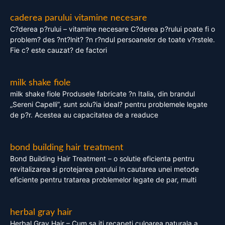
caderea parului vitamine necesare
C?derea p?rului – vitamine necesare C?derea p?rului poate fi o
problem? des ?nt?lnit? ?n r?ndul persoanelor de toate v?rstele.
Fie c? este cauzat? de factori
milk shake fiole
milk shake fiole Produsele fabricate ?n Italia, din brandul
„Sereni Capelli”, sunt solu?ia ideal? pentru problemele legate
de p?r. Acestea au capacitatea de a readuce
bond building hair treatment
Bond Building Hair Treatment – o solutie eficienta pentru
revitalizarea si protejarea parului In cautarea unei metode
eficiente pentru tratarea problemelor legate de par, multi
herbal gray hair
Herbal Gray Hair – Cum sa iti recapeti culoarea naturala a