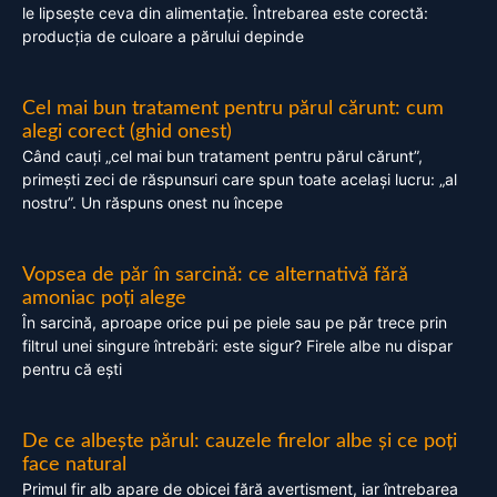
le lipsește ceva din alimentație. Întrebarea este corectă:
producția de culoare a părului depinde
Cel mai bun tratament pentru părul cărunt: cum
alegi corect (ghid onest)
Când cauți „cel mai bun tratament pentru părul cărunt”,
primești zeci de răspunsuri care spun toate același lucru: „al
nostru”. Un răspuns onest nu începe
Vopsea de păr în sarcină: ce alternativă fără
amoniac poți alege
În sarcină, aproape orice pui pe piele sau pe păr trece prin
filtrul unei singure întrebări: este sigur? Firele albe nu dispar
pentru că ești
De ce albește părul: cauzele firelor albe și ce poți
face natural
Primul fir alb apare de obicei fără avertisment, iar întrebarea