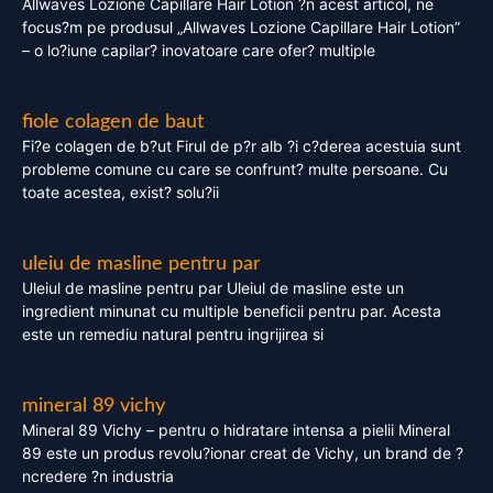
Allwaves Lozione Capillare Hair Lotion ?n acest articol, ne
focus?m pe produsul „Allwaves Lozione Capillare Hair Lotion”
– o lo?iune capilar? inovatoare care ofer? multiple
fiole colagen de baut
Fi?e colagen de b?ut Firul de p?r alb ?i c?derea acestuia sunt
probleme comune cu care se confrunt? multe persoane. Cu
toate acestea, exist? solu?ii
uleiu de masline pentru par
Uleiul de masline pentru par Uleiul de masline este un
ingredient minunat cu multiple beneficii pentru par. Acesta
este un remediu natural pentru ingrijirea si
mineral 89 vichy
Mineral 89 Vichy – pentru o hidratare intensa a pielii Mineral
89 este un produs revolu?ionar creat de Vichy, un brand de ?
ncredere ?n industria