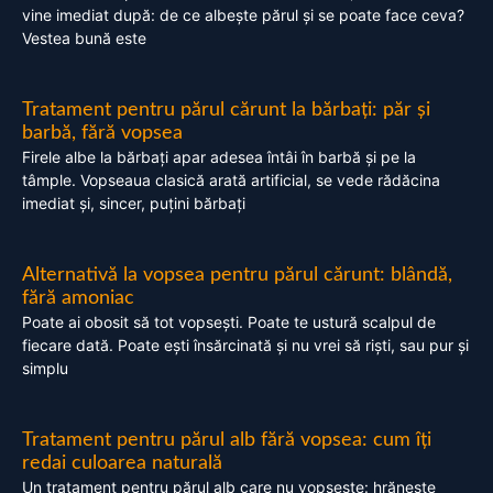
vine imediat după: de ce albește părul și se poate face ceva?
Vestea bună este
Tratament pentru părul cărunt la bărbați: păr și
barbă, fără vopsea
Firele albe la bărbați apar adesea întâi în barbă și pe la
tâmple. Vopseaua clasică arată artificial, se vede rădăcina
imediat și, sincer, puțini bărbați
Alternativă la vopsea pentru părul cărunt: blândă,
fără amoniac
Poate ai obosit să tot vopsești. Poate te ustură scalpul de
fiecare dată. Poate ești însărcinată și nu vrei să riști, sau pur și
simplu
Tratament pentru părul alb fără vopsea: cum îți
redai culoarea naturală
Un tratament pentru părul alb care nu vopsește: hrănește