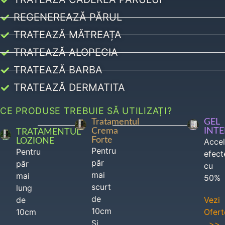
REGENEREAZĂ PĂRUL
TRATEAZĂ MĂTREAȚA
TRATEAZĂ ALOPECIA
TRATEAZĂ BARBA
TRATEAZĂ DERMATITA
CE PRODUSE TREBUIE SĂ UTILIZAȚI?
Tratamentul
GEL
Crema
INT
TRATAMENTUL
Forte
LOZIONE
Acce
Pentru
Pentru
efect
păr
păr
cu
mai
mai
50%
scurt
lung
de
de
Vezi
10cm
10cm
Ofert
Si
>>