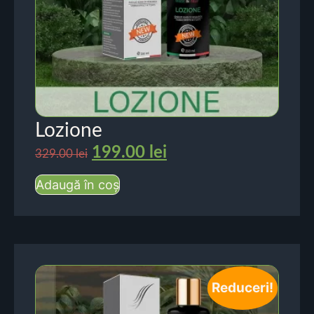
Lozione
199.00
lei
329.00
lei
Adaugă în coș
Reduceri!