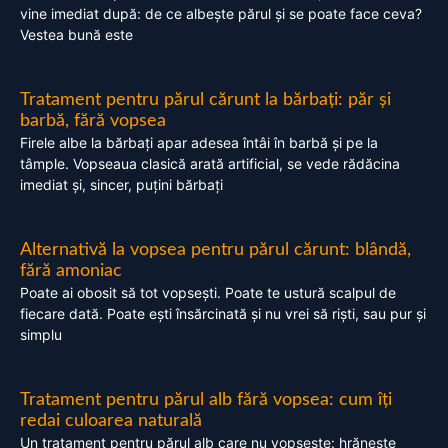
vine imediat după: de ce albește părul și se poate face ceva?
Vestea bună este
Tratament pentru părul cărunt la bărbați: păr și
barbă, fără vopsea
Firele albe la bărbați apar adesea întâi în barbă și pe la
tâmple. Vopseaua clasică arată artificial, se vede rădăcina
imediat și, sincer, puțini bărbați
Alternativă la vopsea pentru părul cărunt: blândă,
fără amoniac
Poate ai obosit să tot vopsești. Poate te ustură scalpul de
fiecare dată. Poate ești însărcinată și nu vrei să riști, sau pur și
simplu
Tratament pentru părul alb fără vopsea: cum îți
redai culoarea naturală
Un tratament pentru părul alb care nu vopsește: hrănește