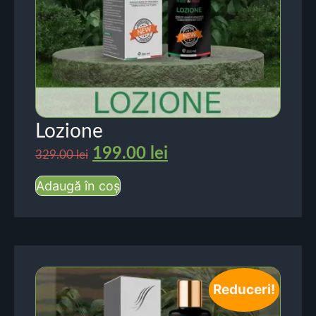
Lozione
199.00
lei
329.00
lei
Adaugă în coș
Reduceri!