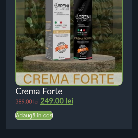
Crema Forte
249.00
lei
389.00
lei
Adaugă în coș