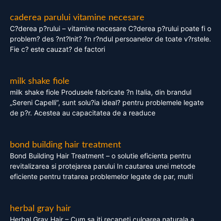
caderea parului vitamine necesare
C?derea p?rului – vitamine necesare C?derea p?rului poate fi o
problem? des ?nt?lnit? ?n r?ndul persoanelor de toate v?rstele.
Fie c? este cauzat? de factori
milk shake fiole
milk shake fiole Produsele fabricate ?n Italia, din brandul
„Sereni Capelli”, sunt solu?ia ideal? pentru problemele legate
de p?r. Acestea au capacitatea de a readuce
bond building hair treatment
Bond Building Hair Treatment – o solutie eficienta pentru
revitalizarea si protejarea parului In cautarea unei metode
eficiente pentru tratarea problemelor legate de par, multi
herbal gray hair
Herbal Gray Hair – Cum sa iti recapeti culoarea naturala a