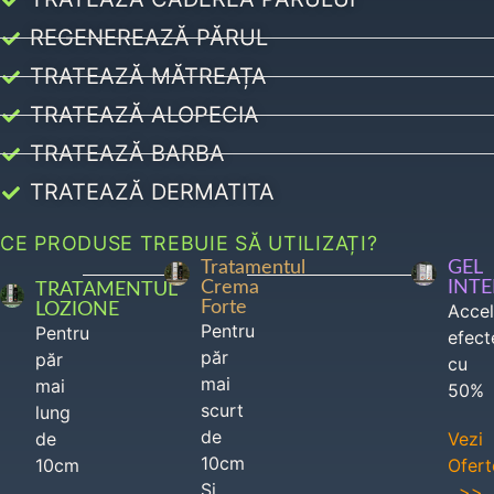
REGENEREAZĂ PĂRUL
TRATEAZĂ MĂTREAȚA
TRATEAZĂ ALOPECIA
TRATEAZĂ BARBA
TRATEAZĂ DERMATITA
CE PRODUSE TREBUIE SĂ UTILIZAȚI?
Tratamentul
GEL
Crema
INT
TRATAMENTUL
Forte
LOZIONE
Acce
Pentru
Pentru
efect
păr
păr
cu
mai
mai
50%
scurt
lung
de
de
Vezi
10cm
10cm
Ofert
Si
>>