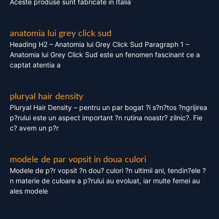
Aceste produse sunt fabricate in Italia
anatomia lui grey click sud
Heading H2 – Anatomia lui Grey Click Sud Paragraph 1 –
Anatomia lui Grey Click Sud este un fenomen fascinant ce a
captat atentia a
pluryal hair density
Pluryal Hair Density – pentru un par bogat ?i s?n?tos ?ngrijirea
p?rului este un aspect important ?n rutina noastr? zilnic?. Fie
c? avem un p?r
modele de par vopsit in doua culori
Modele de p?r vopsit ?n dou? culori ?n ultimii ani, tendin?ele ?
n materie de culoare a p?rului au evoluat, iar multe femei au
ales modele