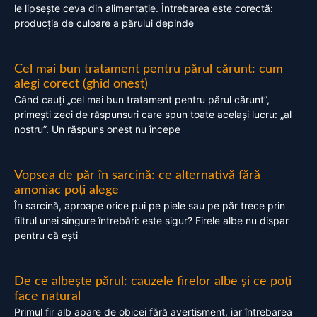
le lipsește ceva din alimentație. Întrebarea este corectă:
producția de culoare a părului depinde
Cel mai bun tratament pentru părul cărunt: cum
alegi corect (ghid onest)
Când cauți „cel mai bun tratament pentru părul cărunt”,
primești zeci de răspunsuri care spun toate același lucru: „al
nostru”. Un răspuns onest nu începe
Vopsea de păr în sarcină: ce alternativă fără
amoniac poți alege
În sarcină, aproape orice pui pe piele sau pe păr trece prin
filtrul unei singure întrebări: este sigur? Firele albe nu dispar
pentru că ești
De ce albește părul: cauzele firelor albe și ce poți
face natural
Primul fir alb apare de obicei fără avertisment, iar întrebarea