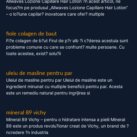
Allwaves Lozione Capillare Hair Lotion ?n acest articol, ne
focus?m pe produsul „Allwaves Lozione Capillare Hair Lotion”
– o lo?iune capilar? inovatoare care ofer? multiple
fiole colagen de baut
Fi?e colagen de b?ut Firul de p?r alb ?i c?derea acestuia sunt
probleme comune cu care se confrunt? multe persoane. Cu
toate acestea, exist? solu?ii
uleiu de masline pentru par
Uleiul de masline pentru par Uleiul de masline este un
ingredient minunat cu multiple beneficii pentru par. Acesta
este un remediu natural pentru ingrijirea si
mineral 89 vichy
Mineral 89 Vichy – pentru o hidratare intensa a pielii Mineral
89 este un produs revolu?ionar creat de Vichy, un brand de ?
ncredere ?n industria