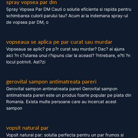
spray vopsea par dm
Spray Vopsea Par DM Cauti o solutie eficienta si rapida pentru
schimbarea culorii parului tau? Acum ai la indemana spray-ul
de vopsea par DM, o
vopseaua se aplica pe par curat sau murdar
Vopseaua se aplic? pe p?r curat sau murdar? Dac? ai ajuns
aici ?n c?utarea unui r?spuns clar la aceast? ?ntrebare, e?ti ?n
locul potrivit. Ast?zi
gerovital sampon antimatreata pareri
Gerovital sampon antimatreata pareri Gerovital sampon
antimatreata pareri este un produs foarte popular pe piata din
Romania. Exista multe persoane care au incercat acest
sampon
vopsit natural par
Vopsit natural par: solutia perfecta pentru un par frumos si