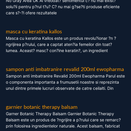
No Gray Area UK Ai vreodat? sentimentul c? nu mai exist?
solu?ii pentru p?rul t?u? C? nu mai g?se?ti produse eficiente
care s?-?i ofere rezultatele
masca cu keratina kallos
Masca cu keratina Kallos este un produs revolu?ionar ?n ?
ngrijirea p?rului, care a captat aten?ia femeilor din toat?
lumea. Aceast? masc? con?ine keratin?, un ingredient
sampon anti imbatranire revalid 200ml ewopharma
Sampon anti imbatranire Revalid 200ml Ewopharma Parul este
o componenta importanta a frumusetii noastre si reprezinta
unul dintre primele lucruri observate de catre ceilalti. Din
garnier botanic therapy balsam
Garner Botanic Therapy Balsam Garnier Botanic Therapy
Balsam este un produs de ?ngrijire a p?rului care se remarc?
prin folosirea ingredientelor naturale. Acest balsam, fabricat