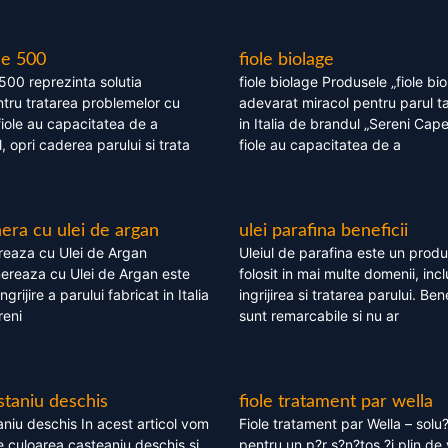
le 500
fiole biolage
 500 reprezinta solutia
fiole biolage Produsele „fiole bi
tru tratarea problemelor cu
adevarat miracol pentru parul t
fiole au capacitatea de a
in Italia de brandul „Sereni Capel
, opri caderea parului si trata
fiole au capacitatea de a
ra cu ulei de argan
ulei parafina beneficii
eaza cu Ulei de Argan
Uleiul de parafina este un produs
reaza cu Ulei de Argan este
folosit in mai multe domenii, incl
grijire a parului fabricat in Italia
ingrijirea si tratarea parului. Bene
reni
sunt remarcabile si nu ar
staniu deschis
fiole tratament par wella
niu deschis In acest articol vom
Fiole tratament par Wella – solu?
 culoarea casteaniu deschis si
pentru un p?r s?n?tos ?i plin de 