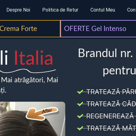
Despre Noi
Politica de Retur
Contul Meu
Con
Crema Forte
OFERTE Gel Intenso
Brandul nr.
li
Italia
pentru
, Mai atrăgători, Mai
ți.
TRATEAZĂ PĂR
TRATEAZĂ CĂD
REGENEREAZĂ 
TRATEAZĂ MĂT