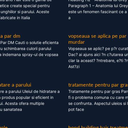
tice create special pentru
Paragraph 1 – Anatomia lui Grey
i, unghiilor si parului. Aceste
este un fenomen fascinant ce a 
bricate in Italia
a
ea par dm
vopseaua se aplica pe par
murdar
ar DM Cauti o solutie eficienta
ru schimbarea culorii parului
Vopseaua se aplic? pe p?r cura
la indemana spray-ul de vopsea
Dac? ai ajuns aici ?n c?utarea u
clar la aceast? ?ntrebare, e?ti ?n
Ast?zi
atare a parului
tratamente pentru par gra
re a parului Uleiul de hidratare a
Tratamente pentru par gras Par
 produs popular si eficient in
fi o problema comuna cu care 
lui. Acesta ofera multiple
se confrunta. Aspectul uleios si
ru sanatatea
pot face