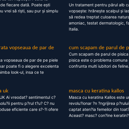
 de fiecare dată. Poate ești
Un tratament pentru părul alb c
nu vrei să riști, sau pur și simplu
vopsește: hrănește scalpul și l
să redea treptat culoarea natura
amoniac, testat dermatologic, fa
Italia.
rata vopseaua de par de
cum scapam de parul de p
Cum scapam de parul de pisica
ta vopseaua de par de pe piele
pisica este o problema comuna 
ar poate fi o alegere excelenta
confrunta multi iubitori de feline
himba look-ul, insa ce te
a uk
masca cu keratina kallos
UK Ai vreodat? sentimentul c?
Masca cu keratina Kallos este 
olu?ii pentru p?rul t?u? C? nu
revolu?ionar ?n ?ngrijirea p?rului
oduse eficiente care s?-?i ofere
captat aten?ia femeilor din toat
Aceast? masc? con?ine keratin?,