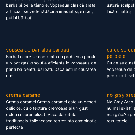
barbă și pe la tâmple. Vopseaua clasică arată
ustură scalpul
artificial, se vede rădăcina imediat și, sincer,
însărcinată și 
puțini bărbați
vopsea de par alba barbati
cu ce se cu
pe piele
Barbatii care se confrunta cu problema parului
alb pot gasi o solutie eficienta in vopseaua de
Cu ce se cura
par alba pentru barbati. Daca esti in cautarea
Vopseaua de p
unei
pentru a-ti sc
crema caramel
no gray are
Crema caramel Crema caramel este un desert
No Gray Area 
delicios, cu o textura cremoasa si un gust
nu mai exist? s
dulce si caramelizat. Aceasta reteta
mai g?se?ti pr
traditionala italieneasca reprezinta combinatia
rezultatele
perfecta