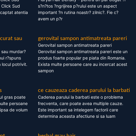
 Click Sud
s?n?tos ?ngrijirea p?rului este un aspect
captat atentia
important ?n rutina noastr? zilnic?. Fie c?
avem un p?r
 curat sau
gerovital sampon antimatreata pareri
Gerovital sampon antimatreata pareri
t sau murdar?
Gerovital sampon antimatreata pareri este un
nui r?spuns
produs foarte popular pe piata din Romania.
 locul potrivit.
Exista multe persoane care au incercat acest
sampon
s
ce cauzeaza caderea parului la barbati
ul gras poate
Caderea parului la barbati este o problema
multe persoane
frecventa, care poate avea multiple cauze.
 lipsa de volum
Este important sa intelegem factorii care
determina aceasta afectiune si sa luam