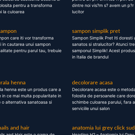
olosita pentru a transforma
dintre noi vis?m s? avem un p?r 
i la culoarea
lucitor
 sampon
sampon simplik pret
mpon care iti vor transforma
Sampon Simplik Pret Iti doresti 
i in cautarea unui sampon
sanatos si stralucitor? Atunci tr
calitate pentru parul tau, trebuie
samponul Simplik! Acest produs 
in Italia de brandul
rala henna
decolorare acasa
la henna este un produs care a
Decolorare acasa este o metoda
e in ce mai multa popularitate in
folosita de persoanele care dore
te o alternativa sanatoasa si
schimbe culoarea parului, fara a
serviciile unui salon
nails and hair
anatomia lui grey click sud
ils and Hair este o gama de
Heading H2 – Anatomia lui Grey