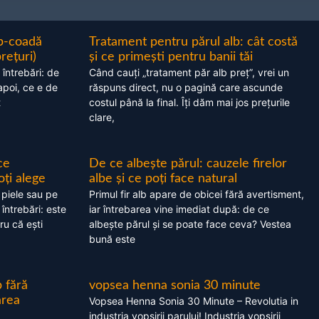
ap-coadă
Tratament pentru părul alb: cât costă
prețuri)
și ce primești pentru banii tăi
 întrebări: de
Când cauți „tratament păr alb preț”, vrei un
apoi, ce e de
răspuns direct, nu o pagină care ascunde
t
costul până la final. Îți dăm mai jos prețurile
clare,
ce
De ce albește părul: cauzele firelor
oți alege
albe și ce poți face natural
 piele sau pe
Primul fir alb apare de obicei fără avertisment,
 întrebări: este
iar întrebarea vine imediat după: de ce
ru că ești
albește părul și se poate face ceva? Vestea
bună este
 fără
vopsea henna sonia 30 minute
area
Vopsea Henna Sonia 30 Minute – Revolutia in
industria vopsirii parului! Industria vopsirii