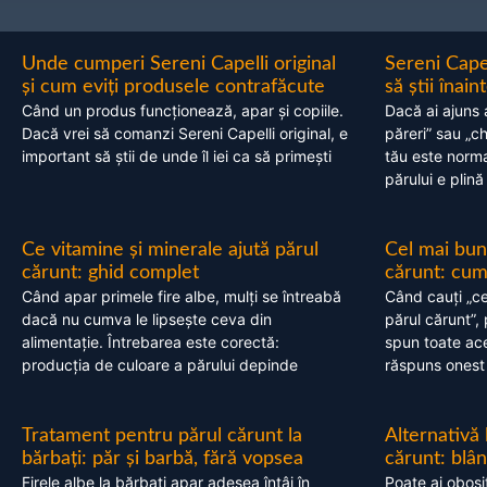
Unde cumperi Sereni Capelli original
Sereni Cape
și cum eviți produsele contrafăcute
să știi înai
Când un produs funcționează, apar și copiile.
Dacă ai ajuns 
Dacă vrei să comanzi Sereni Capelli original, e
păreri” sau „c
important să știi de unde îl iei ca să primești
tău este normal
părului e plină
Ce vitamine și minerale ajută părul
Cel mai bun
cărunt: ghid complet
cărunt: cum 
Când apar primele fire albe, mulți se întreabă
Când cauți „ce
dacă nu cumva le lipsește ceva din
părul cărunt”,
alimentație. Întrebarea este corectă:
spun toate acel
producția de culoare a părului depinde
răspuns onest
Tratament pentru părul cărunt la
Alternativă
bărbați: păr și barbă, fără vopsea
cărunt: blâ
Firele albe la bărbați apar adesea întâi în
Poate ai obosi