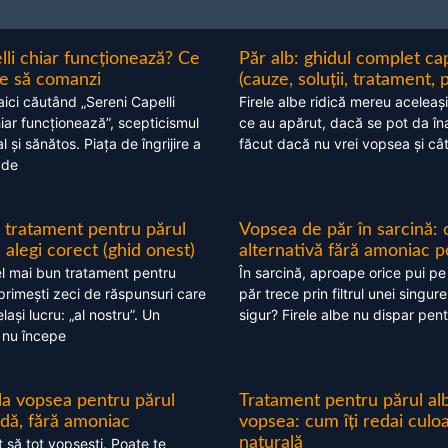
lli chiar funcționează? Ce
Păr alb: ghidul complet c
nte să comanzi
(cauze, soluții, tratament, 
aici căutând „Sereni Capelli
Firele albe ridică mereu aceleași
hiar funcționează”, scepticismul
ce au apărut, dacă se pot da în
 și sănătos. Piața de îngrijire a
făcut dacă nu vrei vopsea și câ
 de
 tratament pentru părul
Vopsea de păr în sarcină: 
alegi corect (ghid onest)
alternativă fără amoniac p
l mai bun tratament pentru
În sarcină, aproape orice pui pe
 primești zeci de răspunsuri care
păr trece prin filtrul unei singure
ași lucru: „al nostru”. Un
sigur? Firele albe nu dispar pent
 nu începe
 la vopsea pentru părul
Tratament pentru părul alb
ndă, fără amoniac
vopsea: cum îți redai culo
naturală
t să tot vopsești. Poate te