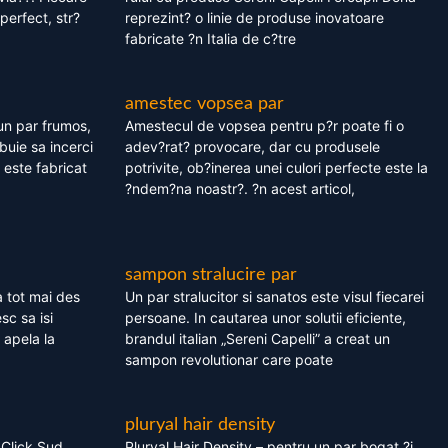
perfect, str?
reprezint? o linie de produse inovatoare
fabricate ?n Italia de c?tre
amestec vopsea par
un par frumos,
Amestecul de vopsea pentru p?r poate fi o
ebuie sa incerci
adev?rat? provocare, dar cu produsele
este fabricat
potrivite, ob?inerea unei culori perfecte este la
?ndem?na noastr?. ?n acest articol,
sampon stralucire par
 tot mai des
Un par stralucitor si sanatos este visul fiecarei
sc sa isi
persoane. In cautarea unor solutii eficiente,
 apela la
brandul italian „Sereni Capelli” a creat un
sampon revolutionar care poate
pluryal hair density
 Click Sud
Pluryal Hair Density – pentru un par bogat ?i