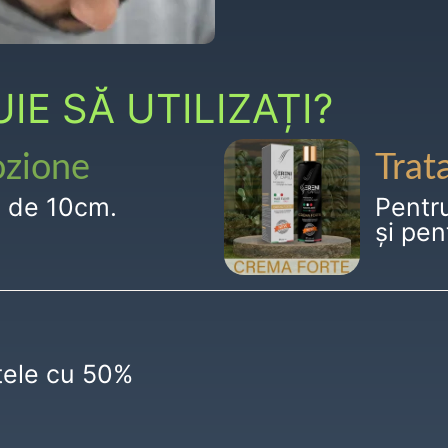
E SĂ UTILIZAȚI?
ozione
Trat
g de 10cm.
Pentr
și pen
ctele cu 50%