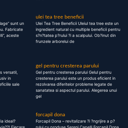
ulei tea tree beneficii
olage” sunt un
Ulei Tea Tree Beneficii Uleiul tea tree este un
au. Fabricate
ingredient natural cu multiple beneficii pentru
li”, aceste
s?n?tatea p?rului ?i a scalpului. Ob?inut din
frunzele arborelui de
gel pentru cresterea parului
 versatil,
Gel pentru cresterea parului Gelul pentru
usiv in
cresterea parului este un produs eficient in
ficiile sale
rezolvarea diferitelor probleme legate de
sanatatea si aspectul parului. Alegerea unui
gel
forcapil dona
ia ideal?
Forcapil Dona – revitalizare ?i ?ngrijire a p?
via??! Fiecare
rului cu produse Sereni Capelli Forcapil Dona