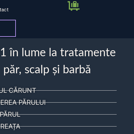
tact
 1 în lume la tratamente
 păr, scalp și barbă
UL CĂRUNT
EREA PĂRULUI
PĂRUL
REAȚA