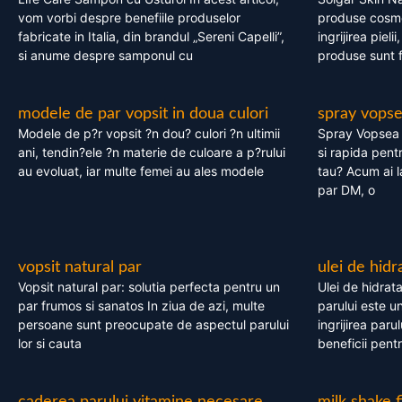
vom vorbi despre benefiile produselor
produse cosme
fabricate in Italia, din brandul „Sereni Capelli”,
ingrijirea pieli
si anume despre samponul cu
produse sunt fa
modele de par vopsit in doua culori
spray vops
Modele de p?r vopsit ?n dou? culori ?n ultimii
Spray Vopsea P
ani, tendin?ele ?n materie de culoare a p?rului
si rapida pent
au evoluat, iar multe femei au ales modele
tau? Acum ai 
par DM, o
vopsit natural par
ulei de hidr
Vopsit natural par: solutia perfecta pentru un
Ulei de hidrata
par frumos si sanatos In ziua de azi, multe
parului este un
persoane sunt preocupate de aspectul parului
ingrijirea paru
lor si cauta
beneficii pent