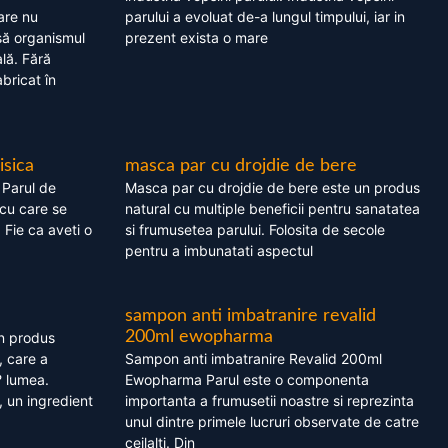
are nu
parului a evoluat de-a lungul timpului, iar in
asă organismul
prezent exista o mare
lă. Fără
bricat în
isica
masca par cu drojdie de bere
 Parul de
Masca par cu drojdie de bere este un produs
cu care se
natural cu multiple beneficii pentru sanatatea
. Fie ca aveti o
si frumusetea parului. Folosita de secole
pentru a imbunatati aspectul
sampon anti imbatranire revalid
200ml ewopharma
un produs
, care a
Sampon anti imbatranire Revalid 200ml
? lumea.
Ewopharma Parul este o componenta
 un ingredient
importanta a frumusetii noastre si reprezinta
unul dintre primele lucruri observate de catre
ceilalti. Din