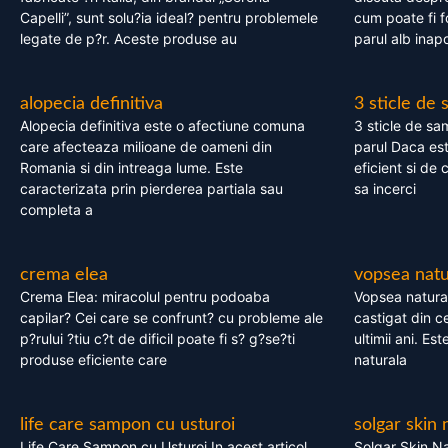
Capelli”, sunt solu?ia ideal? pentru problemele
cum poate fi f
legate de p?r. Aceste produse au
parul alb inapo
alopecia definitiva
3 sticle de
Alopecia definitiva este o afectiune comuna
3 sticle de sa
care afecteaza milioane de oameni din
parul Daca est
Romania si din intreaga lume. Este
eficient si de 
caracterizata prin pierderea partiala sau
sa incerci
completa a
crema elea
vopsea natu
Crema Elea: miracolul pentru podoaba
Vopsea natura
capilar? Cei care se confrunt? cu probleme ale
castigat din c
p?rului ?tiu c?t de dificil poate fi s? g?se?ti
ultimii ani. Es
produse eficiente care
naturala
life care sampon cu usturoi
solgar skin 
Life Care Sampon cu Usturoi In acest articol,
Solgar Skin Na