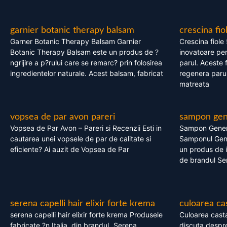
garnier botanic therapy balsam
crescina fio
Garner Botanic Therapy Balsam Garnier
Crescina fiole
Botanic Therapy Balsam este un produs de ?
inovatoare pen
ngrijire a p?rului care se remarc? prin folosirea
parul. Aceste 
ingredientelor naturale. Acest balsam, fabricat
regenera parul
matreata
vopsea de par avon pareri
sampon gene
Vopsea de Par Avon – Pareri si Recenzii Esti in
Sampon Gener
cautarea unei vopsele de par de calitate si
Samponul Gene
eficiente? Ai auzit de Vopsea de Par
un produs de in
de brandul Se
serena capelli hair elixir forte krema
culoarea ca
serena capelli hair elixir forte krema Produsele
Culoarea casta
fabricate ?n Italia, din brandul „Serena
discuta despre