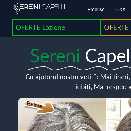
Produse
Q&A
OFERTE Lozione
OFERTE 
Sereni
Capel
Cu ajutorul nostru veți fi: Mai tineri
iubiți, Mai respecta