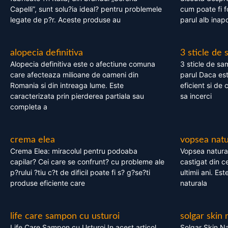
Capelli”, sunt solu?ia ideal? pentru problemele
cum poate fi f
legate de p?r. Aceste produse au
parul alb inapo
alopecia definitiva
3 sticle de
Alopecia definitiva este o afectiune comuna
3 sticle de sa
care afecteaza milioane de oameni din
parul Daca est
Romania si din intreaga lume. Este
eficient si de 
caracterizata prin pierderea partiala sau
sa incerci
completa a
crema elea
vopsea natu
Crema Elea: miracolul pentru podoaba
Vopsea natura
capilar? Cei care se confrunt? cu probleme ale
castigat din c
p?rului ?tiu c?t de dificil poate fi s? g?se?ti
ultimii ani. Es
produse eficiente care
naturala
life care sampon cu usturoi
solgar skin 
Life Care Sampon cu Usturoi In acest articol,
Solgar Skin Na