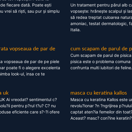
 de fiecare dată. Poate ești
Un tratament pentru părul alb c
nu vrei să riști, sau pur și simplu
vopsește: hrănește scalpul și l
să redea treptat culoarea natura
amoniac, testat dermatologic, fa
Italia.
rata vopseaua de par de
cum scapam de parul de p
Cum scapam de parul de pisica
ta vopseaua de par de pe piele
pisica este o problema comuna 
ar poate fi o alegere excelenta
confrunta multi iubitori de feline
himba look-ul, insa ce te
a uk
masca cu keratina kallos
UK Ai vreodat? sentimentul c?
Masca cu keratina Kallos este 
olu?ii pentru p?rul t?u? C? nu
revolu?ionar ?n ?ngrijirea p?rului
oduse eficiente care s?-?i ofere
captat aten?ia femeilor din toat
Aceast? masc? con?ine keratin?,