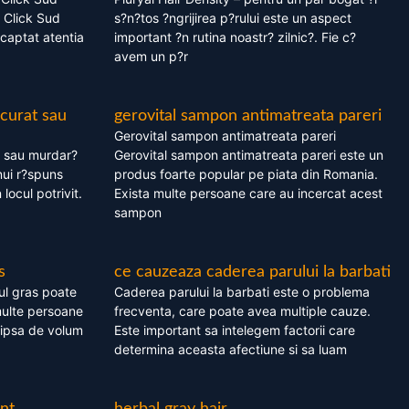
 Click Sud
s?n?tos ?ngrijirea p?rului este un aspect
captat atentia
important ?n rutina noastr? zilnic?. Fie c?
avem un p?r
 curat sau
gerovital sampon antimatreata pareri
Gerovital sampon antimatreata pareri
t sau murdar?
Gerovital sampon antimatreata pareri este un
nui r?spuns
produs foarte popular pe piata din Romania.
 locul potrivit.
Exista multe persoane care au incercat acest
sampon
s
ce cauzeaza caderea parului la barbati
ul gras poate
Caderea parului la barbati este o problema
multe persoane
frecventa, care poate avea multiple cauze.
 lipsa de volum
Este important sa intelegem factorii care
determina aceasta afectiune si sa luam