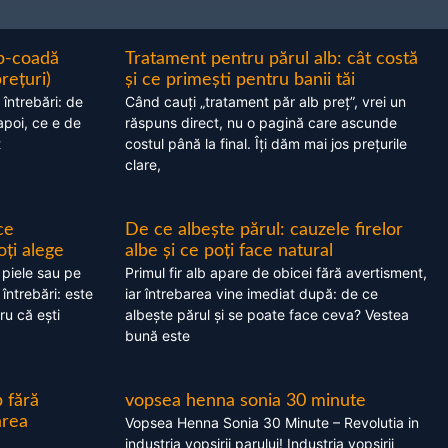
ap-coadă
Tratament pentru părul alb: cât costă
prețuri)
și ce primești pentru banii tăi
 întrebări: de
Când cauți „tratament păr alb preț”, vrei un
apoi, ce e de
răspuns direct, nu o pagină care ascunde
t
costul până la final. Îți dăm mai jos prețurile
clare,
ce
De ce albește părul: cauzele firelor
oți alege
albe și ce poți face natural
 piele sau pe
Primul fir alb apare de obicei fără avertisment,
 întrebări: este
iar întrebarea vine imediat după: de ce
ru că ești
albește părul și se poate face ceva? Vestea
bună este
 fără
vopsea henna sonia 30 minute
area
Vopsea Henna Sonia 30 Minute – Revolutia in
industria vopsirii parului! Industria vopsirii