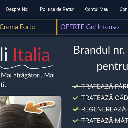
Despre Noi
Politica de Retur
Contul Meu
Con
Crema Forte
OFERTE Gel Intenso
Brandul nr.
li
Italia
pentru
, Mai atrăgători, Mai
ți.
TRATEAZĂ PĂR
TRATEAZĂ CĂD
REGENEREAZĂ 
TRATEAZĂ MĂT