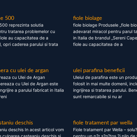
le 500
fiole biolage
 500 reprezinta solutia
fiole biolage Produsele „fiole bi
tru tratarea problemelor cu
adevarat miracol pentru parul t
fiole au capacitatea de a
in Italia de brandul „Sereni Capel
, opri caderea parului si trata
fiole au capacitatea de a
ra cu ulei de argan
ulei parafina beneficii
eaza cu Ulei de Argan
Uleiul de parafina este un produs
reaza cu Ulei de Argan este
folosit in mai multe domenii, incl
grijire a parului fabricat in Italia
ingrijirea si tratarea parului. Bene
reni
sunt remarcabile si nu ar
staniu deschis
fiole tratament par wella
niu deschis In acest articol vom
Fiole tratament par Wella – solu?
 culoarea casteaniu deschis si
pentru un p?r s?n?tos ?i plin de 