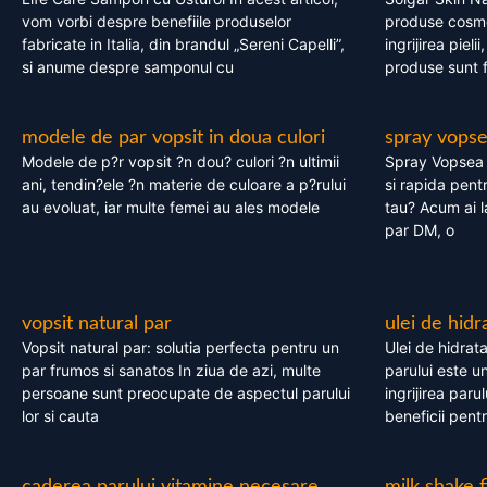
vom vorbi despre benefiile produselor
produse cosme
fabricate in Italia, din brandul „Sereni Capelli”,
ingrijirea pieli
si anume despre samponul cu
produse sunt fa
modele de par vopsit in doua culori
spray vops
Modele de p?r vopsit ?n dou? culori ?n ultimii
Spray Vopsea P
ani, tendin?ele ?n materie de culoare a p?rului
si rapida pent
au evoluat, iar multe femei au ales modele
tau? Acum ai 
par DM, o
vopsit natural par
ulei de hidr
Vopsit natural par: solutia perfecta pentru un
Ulei de hidrata
par frumos si sanatos In ziua de azi, multe
parului este un
persoane sunt preocupate de aspectul parului
ingrijirea paru
lor si cauta
beneficii pent