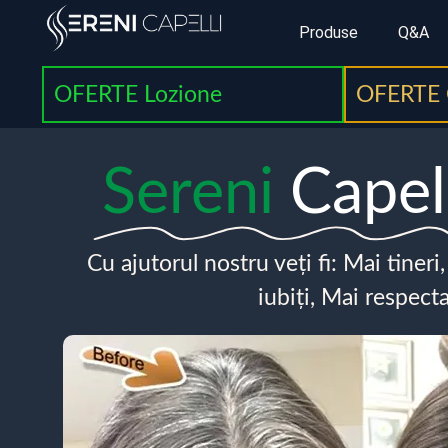
Produse
Q&A
OFERTE Lozione
OFERTE 
Sereni
Capel
Cu ajutorul nostru veți fi: Mai tineri
iubiți, Mai respecta