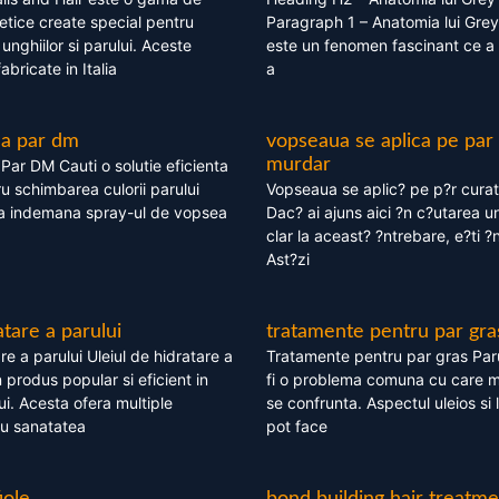
tice create special pentru
Paragraph 1 – Anatomia lui Grey
i, unghiilor si parului. Aceste
este un fenomen fascinant ce a 
bricate in Italia
a
ea par dm
vopseaua se aplica pe par
murdar
ar DM Cauti o solutie eficienta
ru schimbarea culorii parului
Vopseaua se aplic? pe p?r cura
la indemana spray-ul de vopsea
Dac? ai ajuns aici ?n c?utarea u
clar la aceast? ?ntrebare, e?ti ?n
Ast?zi
atare a parului
tratamente pentru par gra
re a parului Uleiul de hidratare a
Tratamente pentru par gras Par
 produs popular si eficient in
fi o problema comuna cu care 
lui. Acesta ofera multiple
se confrunta. Aspectul uleios si
ru sanatatea
pot face