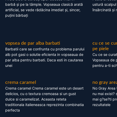
barbă și pe la tâmple. Vopseaua clasică arată
ustură scalpul
artificial, se vede rădăcina imediat și, sincer,
însărcinată și 
puțini bărbați
vopsea de par alba barbati
cu ce se cu
pe piele
Barbatii care se confrunta cu problema parului
alb pot gasi o solutie eficienta in vopseaua de
Cu ce se cura
par alba pentru barbati. Daca esti in cautarea
Vopseaua de p
unei
pentru a-ti sc
crema caramel
no gray are
Crema caramel Crema caramel este un desert
No Gray Area 
delicios, cu o textura cremoasa si un gust
nu mai exist? s
dulce si caramelizat. Aceasta reteta
mai g?se?ti pr
traditionala italieneasca reprezinta combinatia
rezultatele
perfecta