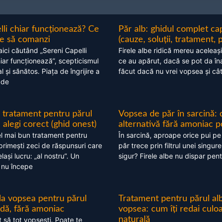
lli chiar funcționează? Ce
Păr alb: ghidul complet c
nte să comanzi
(cauze, soluții, tratament, 
aici căutând „Sereni Capelli
Firele albe ridică mereu aceleași
hiar funcționează”, scepticismul
ce au apărut, dacă se pot da în
 și sănătos. Piața de îngrijire a
făcut dacă nu vrei vopsea și câ
 de
 tratament pentru părul
Vopsea de păr în sarcină: 
alegi corect (ghid onest)
alternativă fără amoniac p
l mai bun tratament pentru
În sarcină, aproape orice pui pe
 primești zeci de răspunsuri care
păr trece prin filtrul unei singure
ași lucru: „al nostru”. Un
sigur? Firele albe nu dispar pent
 nu începe
 la vopsea pentru părul
Tratament pentru părul alb
ndă, fără amoniac
vopsea: cum îți redai culo
naturală
t să tot vopsești. Poate te