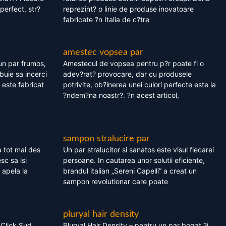
perfect, str?
reprezint? o linie de produse inovatoare
fabricate ?n Italia de c?tre
amestec vopsea par
un par frumos,
Amestecul de vopsea pentru p?r poate fi o
ebuie sa incerci
adev?rat? provocare, dar cu produsele
este fabricat
potrivite, ob?inerea unei culori perfecte este la
?ndem?na noastr?. ?n acest articol,
sampon stralucire par
 tot mai des
Un par stralucitor si sanatos este visul fiecarei
sc sa isi
persoane. In cautarea unor solutii eficiente,
 apela la
brandul italian „Sereni Capelli” a creat un
sampon revolutionar care poate
pluryal hair density
 Click Sud
Pluryal Hair Density – pentru un par bogat ?i