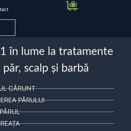
tact
 1 în lume la tratamente
 păr, scalp și barbă
UL CĂRUNT
EREA PĂRULUI
PĂRUL
REAȚA