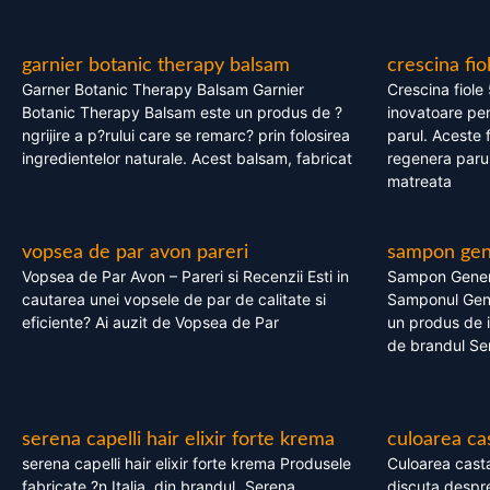
garnier botanic therapy balsam
crescina fio
Garner Botanic Therapy Balsam Garnier
Crescina fiole
Botanic Therapy Balsam este un produs de ?
inovatoare pen
ngrijire a p?rului care se remarc? prin folosirea
parul. Aceste 
ingredientelor naturale. Acest balsam, fabricat
regenera parul
matreata
vopsea de par avon pareri
sampon gene
Vopsea de Par Avon – Pareri si Recenzii Esti in
Sampon Gener
cautarea unei vopsele de par de calitate si
Samponul Gene
eficiente? Ai auzit de Vopsea de Par
un produs de in
de brandul Se
serena capelli hair elixir forte krema
culoarea ca
serena capelli hair elixir forte krema Produsele
Culoarea casta
fabricate ?n Italia, din brandul „Serena
discuta despre