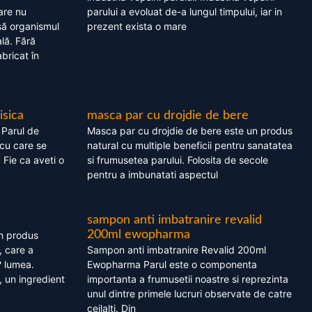
are nu
parului a evoluat de-a lungul timpului, iar in
asă organismul
prezent exista o mare
lă. Fără
bricat în
isica
masca par cu drojdie de bere
 Parul de
Masca par cu drojdie de bere este un produs
cu care se
natural cu multiple beneficii pentru sanatatea
. Fie ca aveti o
si frumusetea parului. Folosita de secole
pentru a imbunatati aspectul
sampon anti imbatranire revalid
200ml ewopharma
un produs
, care a
Sampon anti imbatranire Revalid 200ml
? lumea.
Ewopharma Parul este o componenta
 un ingredient
importanta a frumusetii noastre si reprezinta
unul dintre primele lucruri observate de catre
ceilalti. Din