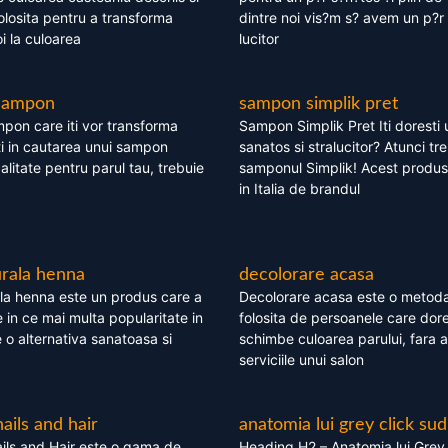
olosita pentru a transforma
dintre noi vis?m s? avem un p?r 
i la culoarea
lucitor
 sampon
sampon simplik pret
mpon care iti vor transforma
Sampon Simplik Pret Iti doresti 
i in cautarea unui sampon
sanatos si stralucitor? Atunci tr
calitate pentru parul tau, trebuie
samponul Simplik! Acest produs 
in Italia de brandul
rala henna
decolorare acasa
la henna este un produs care a
Decolorare acasa este o metoda
e in ce mai multa popularitate in
folosita de persoanele care dore
te o alternativa sanatoasa si
schimbe culoarea parului, fara a
serviciile unui salon
nails and hair
anatomia lui grey click sud
ils and Hair este o gama de
Heading H2 – Anatomia lui Grey