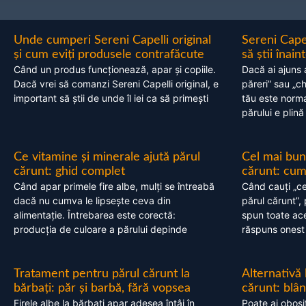
Unde cumperi Sereni Capelli original
Sereni Cape
și cum eviți produsele contrafăcute
să știi înai
Când un produs funcționează, apar și copiile.
Dacă ai ajuns 
Dacă vrei să comanzi Sereni Capelli original, e
păreri” sau „c
important să știi de unde îl iei ca să primești
tău este normal
părului e plină
Ce vitamine și minerale ajută părul
Cel mai bun
cărunt: ghid complet
cărunt: cum 
Când apar primele fire albe, mulți se întreabă
Când cauți „ce
dacă nu cumva le lipsește ceva din
părul cărunt”,
alimentație. Întrebarea este corectă:
spun toate acel
producția de culoare a părului depinde
răspuns onest
Tratament pentru părul cărunt la
Alternativă
bărbați: păr și barbă, fără vopsea
cărunt: blâ
Firele albe la bărbați apar adesea întâi în
Poate ai obosi