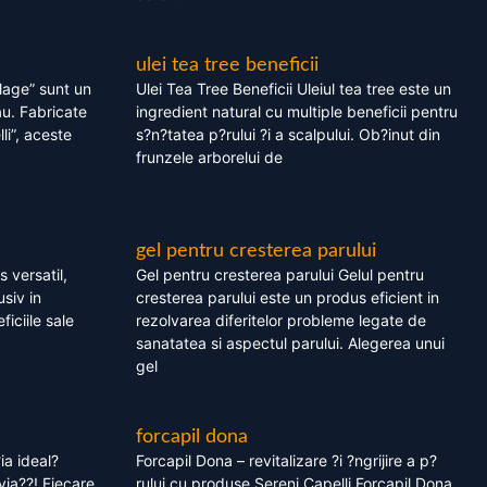
ulei tea tree beneficii
olage” sunt un
Ulei Tea Tree Beneficii Uleiul tea tree este un
au. Fabricate
ingredient natural cu multiple beneficii pentru
li”, aceste
s?n?tatea p?rului ?i a scalpului. Ob?inut din
frunzele arborelui de
gel pentru cresterea parului
 versatil,
Gel pentru cresterea parului Gelul pentru
usiv in
cresterea parului este un produs eficient in
ficiile sale
rezolvarea diferitelor probleme legate de
sanatatea si aspectul parului. Alegerea unui
gel
forcapil dona
ia ideal?
Forcapil Dona – revitalizare ?i ?ngrijire a p?
via??! Fiecare
rului cu produse Sereni Capelli Forcapil Dona