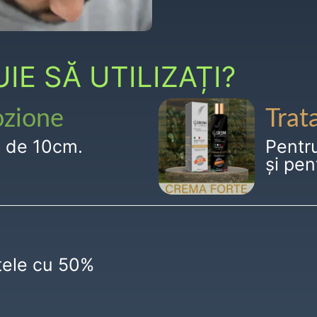
E SĂ UTILIZAȚI?
ozione
Trat
g de 10cm.
Pentr
și pen
ctele cu 50%