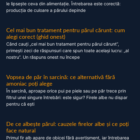
le lipsește ceva din alimentație. Întrebarea este corectă:
producția de culoare a părului depinde
Cel mai bun tratament pentru părul cărunt: cum
alegi corect (ghid onest)
Când cauți „cel mai bun tratament pentru părul cărunt”,
primești zeci de răspunsuri care spun toate același lucru: „al
nostru”. Un răspuns onest nu începe
Vopsea de păr în sarcină: ce alternativă fără
amoniac poți alege
În sarcină, aproape orice pui pe piele sau pe păr trece prin
filtrul unei singure întrebări: este sigur? Firele albe nu dispar
pentru că ești
De ce albește părul: cauzele firelor albe și ce poți
face natural
Primul fir alb apare de obicei fără avertisment, iar întrebarea