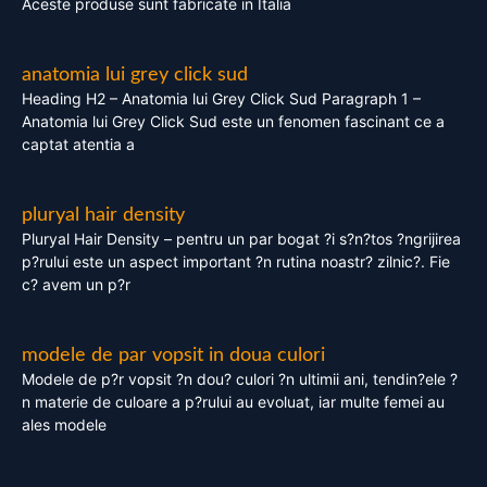
Aceste produse sunt fabricate in Italia
anatomia lui grey click sud
Heading H2 – Anatomia lui Grey Click Sud Paragraph 1 –
Anatomia lui Grey Click Sud este un fenomen fascinant ce a
captat atentia a
pluryal hair density
Pluryal Hair Density – pentru un par bogat ?i s?n?tos ?ngrijirea
p?rului este un aspect important ?n rutina noastr? zilnic?. Fie
c? avem un p?r
modele de par vopsit in doua culori
Modele de p?r vopsit ?n dou? culori ?n ultimii ani, tendin?ele ?
n materie de culoare a p?rului au evoluat, iar multe femei au
ales modele