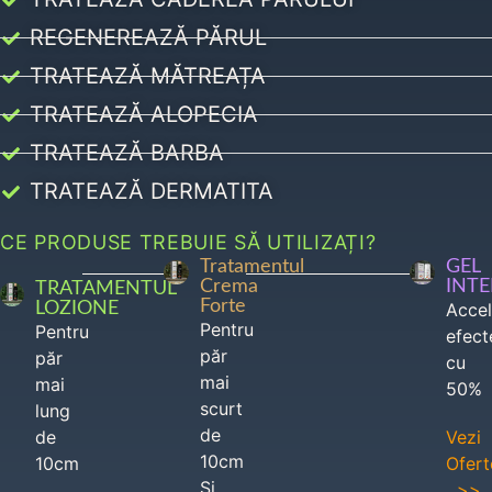
REGENEREAZĂ PĂRUL
TRATEAZĂ MĂTREAȚA
TRATEAZĂ ALOPECIA
TRATEAZĂ BARBA
TRATEAZĂ DERMATITA
CE PRODUSE TREBUIE SĂ UTILIZAȚI?
Tratamentul
GEL
Crema
INT
TRATAMENTUL
Forte
LOZIONE
Acce
Pentru
Pentru
efect
păr
păr
cu
mai
mai
50%
scurt
lung
de
de
Vezi
10cm
10cm
Ofert
Si
>>