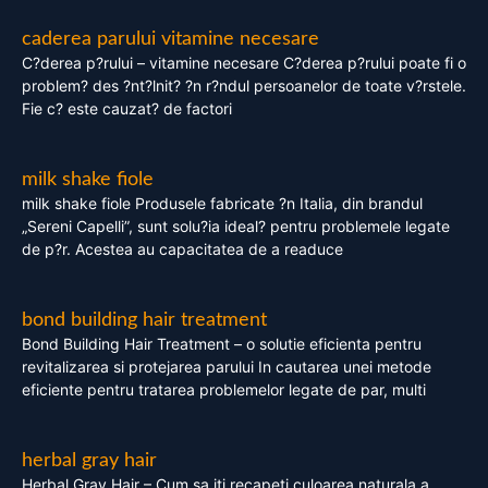
caderea parului vitamine necesare
C?derea p?rului – vitamine necesare C?derea p?rului poate fi o
problem? des ?nt?lnit? ?n r?ndul persoanelor de toate v?rstele.
Fie c? este cauzat? de factori
milk shake fiole
milk shake fiole Produsele fabricate ?n Italia, din brandul
„Sereni Capelli”, sunt solu?ia ideal? pentru problemele legate
de p?r. Acestea au capacitatea de a readuce
bond building hair treatment
Bond Building Hair Treatment – o solutie eficienta pentru
revitalizarea si protejarea parului In cautarea unei metode
eficiente pentru tratarea problemelor legate de par, multi
herbal gray hair
Herbal Gray Hair – Cum sa iti recapeti culoarea naturala a