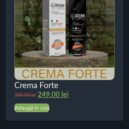
Crema Forte
249.00
lei
389.00
lei
Adaugă în coș