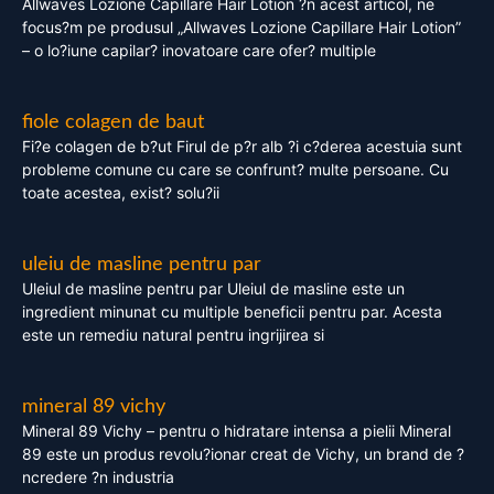
Allwaves Lozione Capillare Hair Lotion ?n acest articol, ne
focus?m pe produsul „Allwaves Lozione Capillare Hair Lotion”
– o lo?iune capilar? inovatoare care ofer? multiple
fiole colagen de baut
Fi?e colagen de b?ut Firul de p?r alb ?i c?derea acestuia sunt
probleme comune cu care se confrunt? multe persoane. Cu
toate acestea, exist? solu?ii
uleiu de masline pentru par
Uleiul de masline pentru par Uleiul de masline este un
ingredient minunat cu multiple beneficii pentru par. Acesta
este un remediu natural pentru ingrijirea si
mineral 89 vichy
Mineral 89 Vichy – pentru o hidratare intensa a pielii Mineral
89 este un produs revolu?ionar creat de Vichy, un brand de ?
ncredere ?n industria