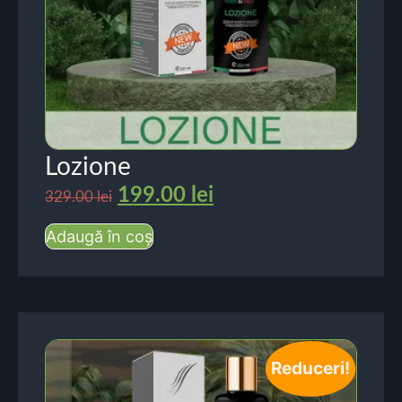
Lozione
199.00
lei
329.00
lei
Adaugă în coș
Reduceri!