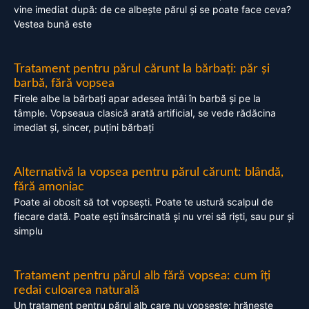
vine imediat după: de ce albește părul și se poate face ceva?
Vestea bună este
Tratament pentru părul cărunt la bărbați: păr și
barbă, fără vopsea
Firele albe la bărbați apar adesea întâi în barbă și pe la
tâmple. Vopseaua clasică arată artificial, se vede rădăcina
imediat și, sincer, puțini bărbați
Alternativă la vopsea pentru părul cărunt: blândă,
fără amoniac
Poate ai obosit să tot vopsești. Poate te ustură scalpul de
fiecare dată. Poate ești însărcinată și nu vrei să riști, sau pur și
simplu
Tratament pentru părul alb fără vopsea: cum îți
redai culoarea naturală
Un tratament pentru părul alb care nu vopsește: hrănește