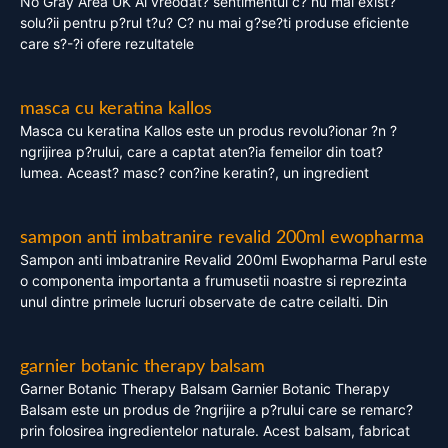
No Gray Area UK Ai vreodat? sentimentul c? nu mai exist?
solu?ii pentru p?rul t?u? C? nu mai g?se?ti produse eficiente
care s?-?i ofere rezultatele
masca cu keratina kallos
Masca cu keratina Kallos este un produs revolu?ionar ?n ?
ngrijirea p?rului, care a captat aten?ia femeilor din toat?
lumea. Aceast? masc? con?ine keratin?, un ingredient
sampon anti imbatranire revalid 200ml ewopharma
Sampon anti imbatranire Revalid 200ml Ewopharma Parul este
o componenta importanta a frumusetii noastre si reprezinta
unul dintre primele lucruri observate de catre ceilalti. Din
garnier botanic therapy balsam
Garner Botanic Therapy Balsam Garnier Botanic Therapy
Balsam este un produs de ?ngrijire a p?rului care se remarc?
prin folosirea ingredientelor naturale. Acest balsam, fabricat