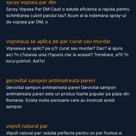
spray vopsea par dm
Spray Vopsea Par DM Cauti o solutie eficienta si rapida pentru
schimbarea culorii parului tau? Acum ai la indemana spray-ul
de vopsea par DM, o
vopseaua se aplica pe par curat sau murdar
Vopseaua se aplic? pe p?r curat sau murdar? Dac? ai ajuns
aici ?n c?utarea unui r?spuns clar la aceast? ?ntrebare, e?ti ?n
locul potrivit. Ast?zi
gerovital sampon antimatreata pareri
Gerovital sampon antimatreata pareri Gerovital sampon
antimatreata pareri este un produs foarte popular pe piata din
Romania. Exista multe persoane care au incercat acest
sampon
vopsit natural par
Vopsit natural par: solutia perfecta pentru un par frumos si