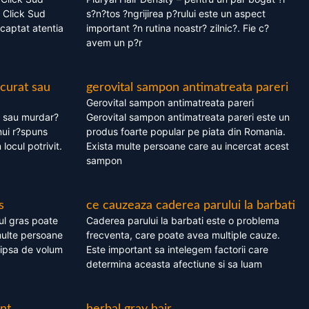
 Click Sud
s?n?tos ?ngrijirea p?rului este un aspect
captat atentia
important ?n rutina noastr? zilnic?. Fie c?
avem un p?r
 curat sau
gerovital sampon antimatreata pareri
Gerovital sampon antimatreata pareri
t sau murdar?
Gerovital sampon antimatreata pareri este un
nui r?spuns
produs foarte popular pe piata din Romania.
 locul potrivit.
Exista multe persoane care au incercat acest
sampon
s
ce cauzeaza caderea parului la barbati
ul gras poate
Caderea parului la barbati este o problema
multe persoane
frecventa, care poate avea multiple cauze.
 lipsa de volum
Este important sa intelegem factorii care
determina aceasta afectiune si sa luam