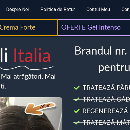
Despre Noi
Politica de Retur
Contul Meu
Con
Crema Forte
OFERTE Gel Intenso
Brandul nr.
li
Italia
pentru
, Mai atrăgători, Mai
ți.
TRATEAZĂ PĂR
TRATEAZĂ CĂD
REGENEREAZĂ 
TRATEAZĂ MĂT