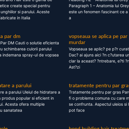
tice create special pentru
Paragraph 1 – Anatomia lui Grey
i, unghiilor si parului. Aceste
este un fenomen fascinant ce a 
bricate in Italia
a
ea par dm
vopseaua se aplica pe par
murdar
ar DM Cauti o solutie eficienta
ru schimbarea culorii parului
Vopseaua se aplic? pe p?r cura
la indemana spray-ul de vopsea
Dac? ai ajuns aici ?n c?utarea u
clar la aceast? ?ntrebare, e?ti ?n
Ast?zi
atare a parului
tratamente pentru par gra
re a parului Uleiul de hidratare a
Tratamente pentru par gras Par
 produs popular si eficient in
fi o problema comuna cu care 
lui. Acesta ofera multiple
se confrunta. Aspectul uleios si
ru sanatatea
pot face