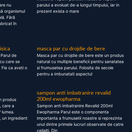
are nu
parului a evoluat de-a lungul timpului, iar in
asă organismul
prezent exista o mare
lă. Fără
bricat în
isica
masca par cu drojdie de bere
 Parul de
Masca par cu drojdie de bere este un produs
cu care se
natural cu multiple beneficii pentru sanatatea
. Fie ca aveti o
si frumusetea parului. Folosita de secole
pentru a imbunatati aspectul
sampon anti imbatranire revalid
200ml ewopharma
un produs
, care a
Sampon anti imbatranire Revalid 200ml
? lumea.
Ewopharma Parul este o componenta
 un ingredient
importanta a frumusetii noastre si reprezinta
unul dintre primele lucruri observate de catre
ceilalti. Din