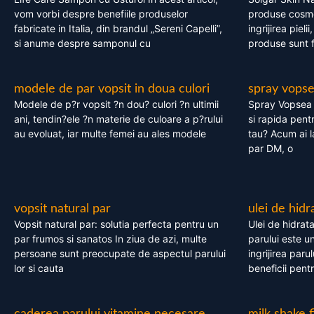
vom vorbi despre benefiile produselor
produse cosme
fabricate in Italia, din brandul „Sereni Capelli”,
ingrijirea pieli
si anume despre samponul cu
produse sunt fa
modele de par vopsit in doua culori
spray vops
Modele de p?r vopsit ?n dou? culori ?n ultimii
Spray Vopsea P
ani, tendin?ele ?n materie de culoare a p?rului
si rapida pent
au evoluat, iar multe femei au ales modele
tau? Acum ai 
par DM, o
vopsit natural par
ulei de hidr
Vopsit natural par: solutia perfecta pentru un
Ulei de hidrata
par frumos si sanatos In ziua de azi, multe
parului este un
persoane sunt preocupate de aspectul parului
ingrijirea paru
lor si cauta
beneficii pent