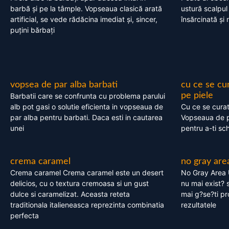
barbă și pe la tâmple. Vopseaua clasică arată
ustură scalpul
artificial, se vede rădăcina imediat și, sincer,
însărcinată și 
puțini bărbați
vopsea de par alba barbati
cu ce se cu
pe piele
Barbatii care se confrunta cu problema parului
alb pot gasi o solutie eficienta in vopseaua de
Cu ce se cura
par alba pentru barbati. Daca esti in cautarea
Vopseaua de p
unei
pentru a-ti sc
crema caramel
no gray are
Crema caramel Crema caramel este un desert
No Gray Area 
delicios, cu o textura cremoasa si un gust
nu mai exist? s
dulce si caramelizat. Aceasta reteta
mai g?se?ti pr
traditionala italieneasca reprezinta combinatia
rezultatele
perfecta