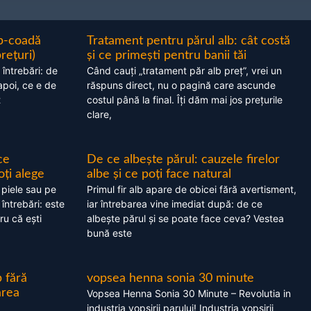
ap-coadă
Tratament pentru părul alb: cât costă
prețuri)
și ce primești pentru banii tăi
 întrebări: de
Când cauți „tratament păr alb preț”, vrei un
apoi, ce e de
răspuns direct, nu o pagină care ascunde
t
costul până la final. Îți dăm mai jos prețurile
clare,
ce
De ce albește părul: cauzele firelor
oți alege
albe și ce poți face natural
 piele sau pe
Primul fir alb apare de obicei fără avertisment,
 întrebări: este
iar întrebarea vine imediat după: de ce
ru că ești
albește părul și se poate face ceva? Vestea
bună este
 fără
vopsea henna sonia 30 minute
area
Vopsea Henna Sonia 30 Minute – Revolutia in
industria vopsirii parului! Industria vopsirii