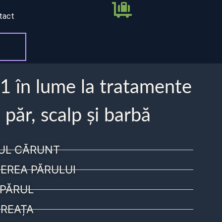
tact
 1 în lume la tratamente
 păr, scalp și barbă
UL CĂRUNT
EREA PĂRULUI
PĂRUL
REAȚA