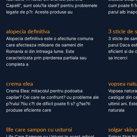
Capelli”, sunt solu?ia ideal? pentru problemele
cum poate fi f
legate de p?r. Aceste produse au
parul alb inapo
alopecia definitiva
3 sticle de
Alopecia definitiva este o afectiune comuna
3 sticle de sa
care afecteaza milioane de oameni din
parul Daca est
Romania si din intreaga lume. Este
eficient si de 
caracterizata prin pierderea partiala sau
sa incerci
completa a
crema elea
vopsea natu
Crema Elea: miracolul pentru podoaba
Vopsea natura
capilar? Cei care se confrunt? cu probleme ale
castigat din c
p?rului ?tiu c?t de dificil poate fi s? g?se?ti
ultimii ani. Es
produse eficiente care
naturala
life care sampon cu usturoi
solgar skin 
Life Care Sampon cu Usturoi In acest articol,
Solgar Skin Na