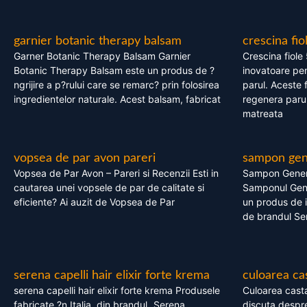
garnier botanic therapy balsam
crescina fio
Garner Botanic Therapy Balsam Garnier
Crescina fiole
Botanic Therapy Balsam este un produs de ?
inovatoare pen
ngrijire a p?rului care se remarc? prin folosirea
parul. Aceste 
ingredientelor naturale. Acest balsam, fabricat
regenera parul
matreata
vopsea de par avon pareri
sampon gene
Vopsea de Par Avon – Pareri si Recenzii Esti in
Sampon Gener
cautarea unei vopsele de par de calitate si
Samponul Gene
eficiente? Ai auzit de Vopsea de Par
un produs de in
de brandul Se
serena capelli hair elixir forte krema
culoarea ca
serena capelli hair elixir forte krema Produsele
Culoarea casta
fabricate ?n Italia, din brandul „Serena
discuta despre