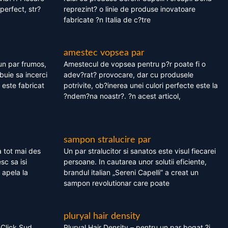
perfect, str?
reprezint? o linie de produse inovatoare
fabricate ?n Italia de c?tre
amestec vopsea par
un par frumos,
Amestecul de vopsea pentru p?r poate fi o
ebuie sa incerci
adev?rat? provocare, dar cu produsele
este fabricat
potrivite, ob?inerea unei culori perfecte este la
?ndem?na noastr?. ?n acest articol,
sampon stralucire par
 tot mai des
Un par stralucitor si sanatos este visul fiecarei
sc sa isi
persoane. In cautarea unor solutii eficiente,
 apela la
brandul italian „Sereni Capelli” a creat un
sampon revolutionar care poate
pluryal hair density
 Click Sud
Pluryal Hair Density – pentru un par bogat ?i