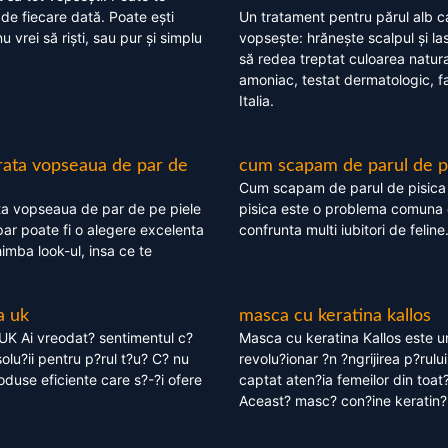
 de fiecare dată. Poate ești
Un tratament pentru părul alb c
nu vrei să riști, sau pur și simplu
vopsește: hrănește scalpul și l
să redea treptat culoarea natura
amoniac, testat dermatologic, fa
Italia.
rata vopseaua de par de
cum scapam de parul de p
Cum scapam de parul de pisica
ta vopseaua de par de pe piele
pisica este o problema comuna 
ar poate fi o alegere excelenta
confrunta multi iubitori de feline
himba look-ul, insa ce te
a uk
masca cu keratina kallos
UK Ai vreodat? sentimentul c?
Masca cu keratina Kallos este 
olu?ii pentru p?rul t?u? C? nu
revolu?ionar ?n ?ngrijirea p?rului
oduse eficiente care s?-?i ofere
captat aten?ia femeilor din toat
Aceast? masc? con?ine keratin?,