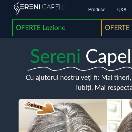
Produse
Q&A
OFERTE Lozione
OFERTE 
Sereni
Capel
Cu ajutorul nostru veți fi: Mai tineri
iubiți, Mai respecta