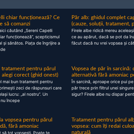
lli chiar funcționează? Ce
Păr alb: ghidul complet c
nte să comanzi
(cauze, soluții, tratament, 
aici căutând „Sereni Capelli
Firele albe ridică mereu aceleași
hiar funcționează”, scepticismul
ce au apărut, dacă se pot da în
 și sănătos. Piața de îngrijire a
făcut dacă nu vrei vopsea și câ
 de
 tratament pentru părul
Vopsea de păr în sarcină: 
alegi corect (ghid onest)
alternativă fără amoniac p
l mai bun tratament pentru
În sarcină, aproape orice pui pe
 primești zeci de răspunsuri care
păr trece prin filtrul unei singure
ași lucru: „al nostru”. Un
sigur? Firele albe nu dispar pent
 nu începe
 la vopsea pentru părul
Tratament pentru părul alb
ndă, fără amoniac
vopsea: cum îți redai culo
naturală
t să tot vopsești. Poate te