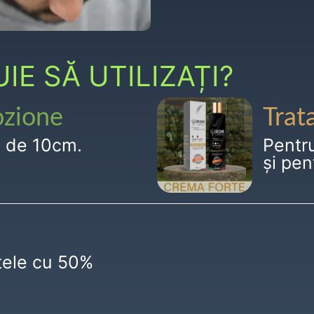
E SĂ UTILIZAȚI?
ozione
Trat
g de 10cm.
Pentr
și pen
ctele cu 50%