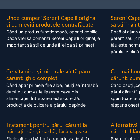
Unde cumperi Sereni Capelli original
Sereni Cape
și cum eviți produsele contrafăcute
să știi înai
Când un produs funcționează, apar și copiile.
Dacă ai ajuns 
Dacă vrei să comanzi Sereni Capelli original, e
păreri” sau „c
important să știi de unde îl iei ca să primești
tău este normal
părului e plină
Ce vitamine și minerale ajută părul
Cel mai bun
cărunt: ghid complet
cărunt: cum 
Când apar primele fire albe, mulți se întreabă
Când cauți „ce
dacă nu cumva le lipsește ceva din
părul cărunt”,
alimentație. Întrebarea este corectă:
spun toate acel
producția de culoare a părului depinde
răspuns onest
Tratament pentru părul cărunt la
Alternativă
bărbați: păr și barbă, fără vopsea
cărunt: blâ
Firele albe la bărbați apar adesea întâi în
Poate ai obosi