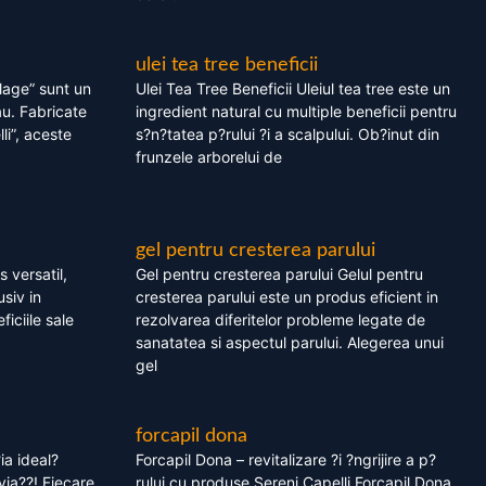
ulei tea tree beneficii
olage” sunt un
Ulei Tea Tree Beneficii Uleiul tea tree este un
au. Fabricate
ingredient natural cu multiple beneficii pentru
li”, aceste
s?n?tatea p?rului ?i a scalpului. Ob?inut din
frunzele arborelui de
gel pentru cresterea parului
 versatil,
Gel pentru cresterea parului Gelul pentru
usiv in
cresterea parului este un produs eficient in
ficiile sale
rezolvarea diferitelor probleme legate de
sanatatea si aspectul parului. Alegerea unui
gel
forcapil dona
ia ideal?
Forcapil Dona – revitalizare ?i ?ngrijire a p?
via??! Fiecare
rului cu produse Sereni Capelli Forcapil Dona