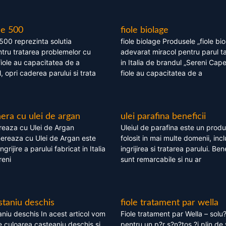
le 500
fiole biolage
 500 reprezinta solutia
fiole biolage Produsele „fiole bi
tru tratarea problemelor cu
adevarat miracol pentru parul t
fiole au capacitatea de a
in Italia de brandul „Sereni Capel
, opri caderea parului si trata
fiole au capacitatea de a
ra cu ulei de argan
ulei parafina beneficii
eaza cu Ulei de Argan
Uleiul de parafina este un produs
reaza cu Ulei de Argan este
folosit in mai multe domenii, incl
grijire a parului fabricat in Italia
ingrijirea si tratarea parului. Bene
reni
sunt remarcabile si nu ar
staniu deschis
fiole tratament par wella
niu deschis In acest articol vom
Fiole tratament par Wella – solu?
 culoarea casteaniu deschis si
pentru un p?r s?n?tos ?i plin de 