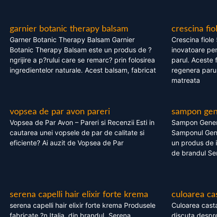
garnier botanic therapy balsam
crescina fio
Garner Botanic Therapy Balsam Garnier
Crescina fiole
Botanic Therapy Balsam este un produs de ?
inovatoare pen
ngrijire a p?rului care se remarc? prin folosirea
parul. Aceste 
ingredientelor naturale. Acest balsam, fabricat
regenera parul
matreata
vopsea de par avon pareri
sampon gene
Vopsea de Par Avon – Pareri si Recenzii Esti in
Sampon Gener
cautarea unei vopsele de par de calitate si
Samponul Gene
eficiente? Ai auzit de Vopsea de Par
un produs de in
de brandul Se
serena capelli hair elixir forte krema
culoarea ca
serena capelli hair elixir forte krema Produsele
Culoarea casta
fabricate ?n Italia, din brandul „Serena
discuta despre