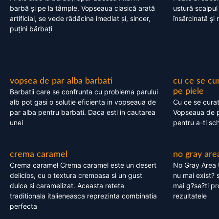
barbă și pe la tâmple. Vopseaua clasică arată
ustură scalpul
artificial, se vede rădăcina imediat și, sincer,
însărcinată și 
puțini bărbați
vopsea de par alba barbati
cu ce se cu
pe piele
Barbatii care se confrunta cu problema parului
alb pot gasi o solutie eficienta in vopseaua de
Cu ce se cura
par alba pentru barbati. Daca esti in cautarea
Vopseaua de p
unei
pentru a-ti sc
crema caramel
no gray are
Crema caramel Crema caramel este un desert
No Gray Area 
delicios, cu o textura cremoasa si un gust
nu mai exist? s
dulce si caramelizat. Aceasta reteta
mai g?se?ti pr
traditionala italieneasca reprezinta combinatia
rezultatele
perfecta