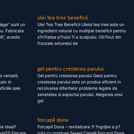
ulei tea tree beneficii
olage” sunt un
Ulei Tea Tree Beneficii Uleiul tea tree este un
au. Fabricate
ingredient natural cu multiple beneficii pentru
li”, aceste
s?n?tatea p?rului ?i a scalpului. Ob?inut din
frunzele arborelui de
gel pentru cresterea parului
 versatil,
Gel pentru cresterea parului Gelul pentru
usiv in
cresterea parului este un produs eficient in
ficiile sale
rezolvarea diferitelor probleme legate de
sanatatea si aspectul parului. Alegerea unui
gel
forcapil dona
ia ideal?
Forcapil Dona – revitalizare ?i ?ngrijire a p?
via??! Fiecare
rului cu produse Sereni Capelli Forcapil Dona