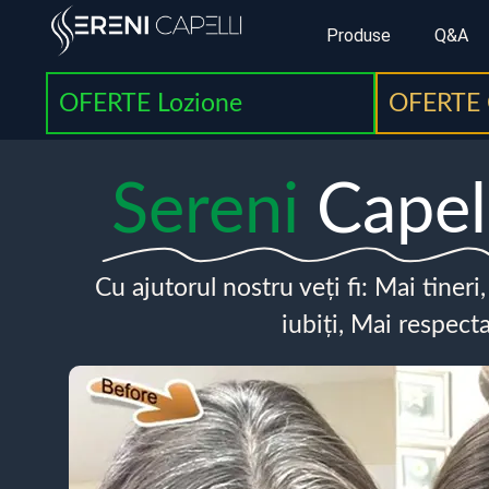
Produse
Q&A
OFERTE Lozione
OFERTE 
Sereni
Capel
Cu ajutorul nostru veți fi: Mai tineri
iubiți, Mai respecta