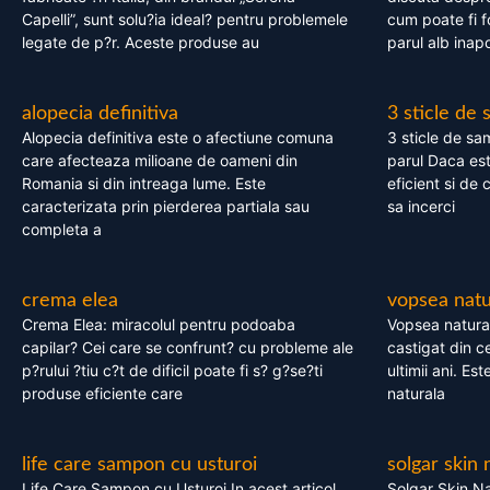
Capelli”, sunt solu?ia ideal? pentru problemele
cum poate fi f
legate de p?r. Aceste produse au
parul alb inapo
alopecia definitiva
3 sticle de
Alopecia definitiva este o afectiune comuna
3 sticle de sa
care afecteaza milioane de oameni din
parul Daca est
Romania si din intreaga lume. Este
eficient si de 
caracterizata prin pierderea partiala sau
sa incerci
completa a
crema elea
vopsea natu
Crema Elea: miracolul pentru podoaba
Vopsea natura
capilar? Cei care se confrunt? cu probleme ale
castigat din c
p?rului ?tiu c?t de dificil poate fi s? g?se?ti
ultimii ani. Es
produse eficiente care
naturala
life care sampon cu usturoi
solgar skin 
Life Care Sampon cu Usturoi In acest articol,
Solgar Skin Na