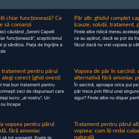
lli chiar funcționează? Ce
Păr alb: ghidul complet c
nte să comanzi
(cauze, soluții, tratament, 
aici căutând „Sereni Capelli
Firele albe ridică mereu aceleași
hiar funcționează”, scepticismul
ce au apărut, dacă se pot da în
 și sănătos. Piața de îngrijire a
făcut dacă nu vrei vopsea și câ
 de
 tratament pentru părul
Vopsea de păr în sarcină: 
alegi corect (ghid onest)
alternativă fără amoniac p
l mai bun tratament pentru
În sarcină, aproape orice pui pe
 primești zeci de răspunsuri care
păr trece prin filtrul unei singure
ași lucru: „al nostru”. Un
sigur? Firele albe nu dispar pent
 nu începe
 la vopsea pentru părul
Tratament pentru părul alb
ndă, fără amoniac
vopsea: cum îți redai culo
naturală
t să tot vopsești. Poate te