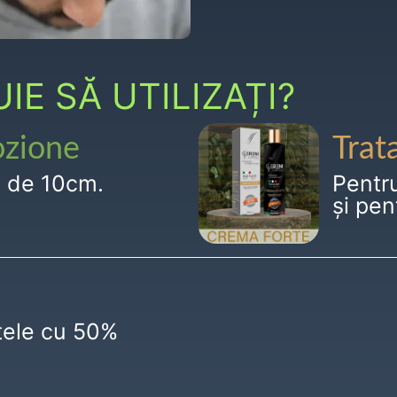
E SĂ UTILIZAȚI?
ozione
Trat
g de 10cm.
Pentr
și pen
ctele cu 50%