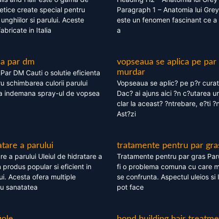
tice create special pentru
Paragraph 1 – Anatomia lui Grey
i, unghiilor si parului. Aceste
este un fenomen fascinant ce a 
bricate in Italia
a
ea par dm
vopseaua se aplica pe par
murdar
ar DM Cauti o solutie eficienta
ru schimbarea culorii parului
Vopseaua se aplic? pe p?r cura
la indemana spray-ul de vopsea
Dac? ai ajuns aici ?n c?utarea u
clar la aceast? ?ntrebare, e?ti ?n
Ast?zi
atare a parului
tratamente pentru par gra
re a parului Uleiul de hidratare a
Tratamente pentru par gras Par
 produs popular si eficient in
fi o problema comuna cu care 
lui. Acesta ofera multiple
se confrunta. Aspectul uleios si
ru sanatatea
pot face