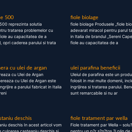
le 500
fiole biolage
 500 reprezinta solutia
fiole biolage Produsele „fiole bi
tru tratarea problemelor cu
adevarat miracol pentru parul t
fiole au capacitatea de a
in Italia de brandul „Sereni Capel
, opri caderea parului si trata
fiole au capacitatea de a
ra cu ulei de argan
ulei parafina beneficii
eaza cu Ulei de Argan
Uleiul de parafina este un produs
reaza cu Ulei de Argan este
folosit in mai multe domenii, incl
grijire a parului fabricat in Italia
ingrijirea si tratarea parului. Bene
reni
sunt remarcabile si nu ar
staniu deschis
fiole tratament par wella
niu deschis In acest articol vom
Fiole tratament par Wella – solu?
 culoarea casteaniu deschis si
pentru un p?r s?n?tos ?i plin de 