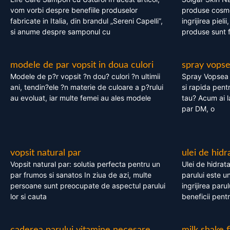
vom vorbi despre benefiile produselor
produse cosme
fabricate in Italia, din brandul „Sereni Capelli”,
ingrijirea pieli
si anume despre samponul cu
produse sunt fa
modele de par vopsit in doua culori
spray vops
Modele de p?r vopsit ?n dou? culori ?n ultimii
Spray Vopsea P
ani, tendin?ele ?n materie de culoare a p?rului
si rapida pent
au evoluat, iar multe femei au ales modele
tau? Acum ai 
par DM, o
vopsit natural par
ulei de hidr
Vopsit natural par: solutia perfecta pentru un
Ulei de hidrata
par frumos si sanatos In ziua de azi, multe
parului este un
persoane sunt preocupate de aspectul parului
ingrijirea paru
lor si cauta
beneficii pent