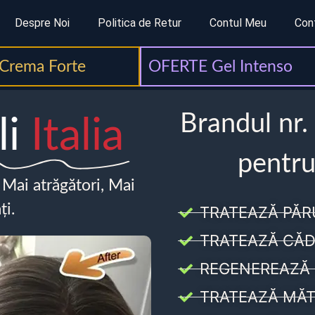
Despre Noi
Politica de Retur
Contul Meu
Con
Crema Forte
OFERTE Gel Intenso
Brandul nr.
li
Italia
pentru
, Mai atrăgători, Mai
ți.
TRATEAZĂ PĂR
TRATEAZĂ CĂD
REGENEREAZĂ 
TRATEAZĂ MĂT