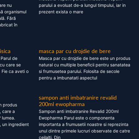
are nu
parului a evoluat de-a lungul timpului, iar in
asă organismul
prezent exista o mare
lă. Fără
bricat în
isica
masca par cu drojdie de bere
 Parul de
Masca par cu drojdie de bere este un produs
cu care se
natural cu multiple beneficii pentru sanatatea
. Fie ca aveti o
si frumusetea parului. Folosita de secole
pentru a imbunatati aspectul
sampon anti imbatranire revalid
200ml ewopharma
un produs
, care a
Sampon anti imbatranire Revalid 200ml
? lumea.
Ewopharma Parul este o componenta
 un ingredient
importanta a frumusetii noastre si reprezinta
unul dintre primele lucruri observate de catre
ceilalti. Din