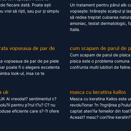
 de fiecare dată. Poate ești
Un tratament pentru părul alb c
nu vrei să riști, sau pur și simplu
vopsește: hrănește scalpul și l
să redea treptat culoarea natura
amoniac, testat dermatologic, fa
Italia.
rata vopseaua de par de
cum scapam de parul de p
Cum scapam de parul de pisica
ta vopseaua de par de pe piele
pisica este o problema comuna 
ar poate fi o alegere excelenta
confrunta multi iubitori de feline
himba look-ul, insa ce te
a uk
masca cu keratina kallos
UK Ai vreodat? sentimentul c?
Masca cu keratina Kallos este 
olu?ii pentru p?rul t?u? C? nu
revolu?ionar ?n ?ngrijirea p?rului
oduse eficiente care s?-?i ofere
captat aten?ia femeilor din toat
Aceast? masc? con?ine keratin?,