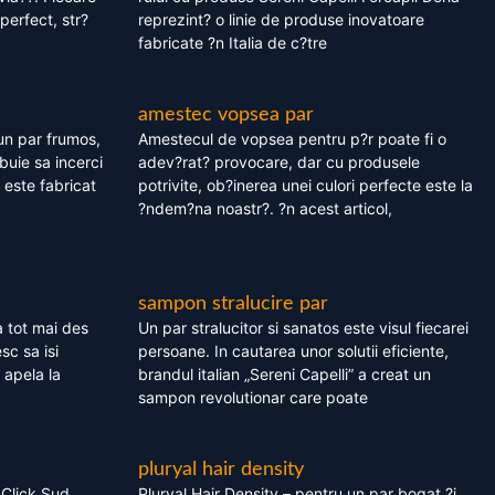
perfect, str?
reprezint? o linie de produse inovatoare
fabricate ?n Italia de c?tre
amestec vopsea par
un par frumos,
Amestecul de vopsea pentru p?r poate fi o
ebuie sa incerci
adev?rat? provocare, dar cu produsele
este fabricat
potrivite, ob?inerea unei culori perfecte este la
?ndem?na noastr?. ?n acest articol,
sampon stralucire par
 tot mai des
Un par stralucitor si sanatos este visul fiecarei
sc sa isi
persoane. In cautarea unor solutii eficiente,
 apela la
brandul italian „Sereni Capelli” a creat un
sampon revolutionar care poate
pluryal hair density
 Click Sud
Pluryal Hair Density – pentru un par bogat ?i