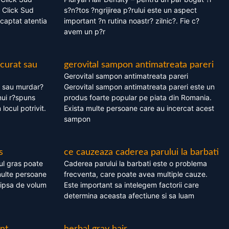
 Click Sud
s?n?tos ?ngrijirea p?rului este un aspect
captat atentia
important ?n rutina noastr? zilnic?. Fie c?
avem un p?r
 curat sau
gerovital sampon antimatreata pareri
Gerovital sampon antimatreata pareri
t sau murdar?
Gerovital sampon antimatreata pareri este un
nui r?spuns
produs foarte popular pe piata din Romania.
 locul potrivit.
Exista multe persoane care au incercat acest
sampon
s
ce cauzeaza caderea parului la barbati
ul gras poate
Caderea parului la barbati este o problema
multe persoane
frecventa, care poate avea multiple cauze.
 lipsa de volum
Este important sa intelegem factorii care
determina aceasta afectiune si sa luam