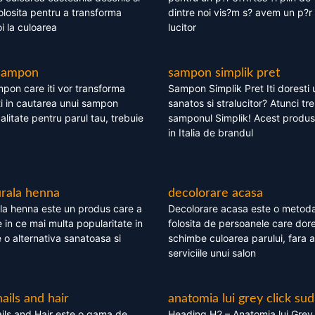
olosita pentru a transforma
dintre noi vis?m s? avem un p?r 
i la culoarea
lucitor
 sampon
sampon simplik pret
mpon care iti vor transforma
Sampon Simplik Pret Iti doresti 
i in cautarea unui sampon
sanatos si stralucitor? Atunci tr
calitate pentru parul tau, trebuie
samponul Simplik! Acest produs 
in Italia de brandul
rala henna
decolorare acasa
la henna este un produs care a
Decolorare acasa este o metoda
e in ce mai multa popularitate in
folosita de persoanele care dore
te o alternativa sanatoasa si
schimbe culoarea parului, fara a
serviciile unui salon
nails and hair
anatomia lui grey click sud
ils and Hair este o gama de
Heading H2 – Anatomia lui Grey