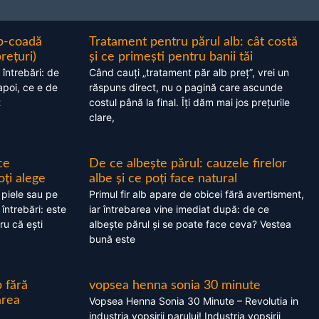
ap-coadă
Tratament pentru părul alb: cât costă
prețuri)
și ce primești pentru banii tăi
 întrebări: de
Când cauți „tratament păr alb preț”, vrei un
apoi, ce e de
răspuns direct, nu o pagină care ascunde
t
costul până la final. Îți dăm mai jos prețurile
clare,
ce
De ce albește părul: cauzele firelor
oți alege
albe și ce poți face natural
 piele sau pe
Primul fir alb apare de obicei fără avertisment,
 întrebări: este
iar întrebarea vine imediat după: de ce
ru că ești
albește părul și se poate face ceva? Vestea
bună este
 fără
vopsea henna sonia 30 minute
area
Vopsea Henna Sonia 30 Minute – Revolutia in
industria vopsirii parului! Industria vopsirii