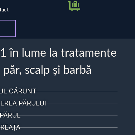
tact
 1 în lume la tratamente
 păr, scalp și barbă
UL CĂRUNT
EREA PĂRULUI
PĂRUL
REAȚA