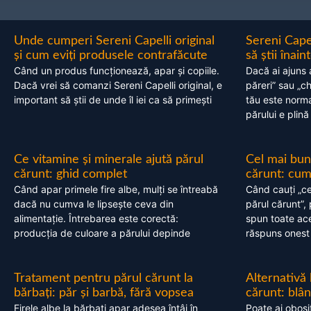
Unde cumperi Sereni Capelli original
Sereni Cape
și cum eviți produsele contrafăcute
să știi înai
Când un produs funcționează, apar și copiile.
Dacă ai ajuns 
Dacă vrei să comanzi Sereni Capelli original, e
păreri” sau „c
important să știi de unde îl iei ca să primești
tău este normal
părului e plină
Ce vitamine și minerale ajută părul
Cel mai bun
cărunt: ghid complet
cărunt: cum 
Când apar primele fire albe, mulți se întreabă
Când cauți „ce
dacă nu cumva le lipsește ceva din
părul cărunt”,
alimentație. Întrebarea este corectă:
spun toate acel
producția de culoare a părului depinde
răspuns onest
Tratament pentru părul cărunt la
Alternativă
bărbați: păr și barbă, fără vopsea
cărunt: blâ
Firele albe la bărbați apar adesea întâi în
Poate ai obosi