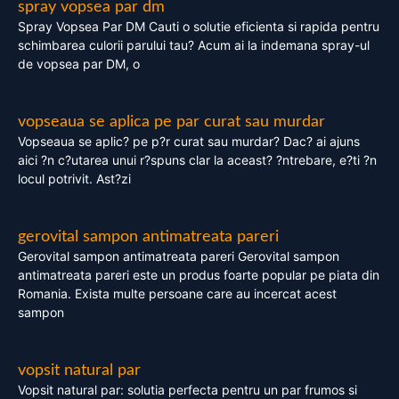
spray vopsea par dm
Spray Vopsea Par DM Cauti o solutie eficienta si rapida pentru
schimbarea culorii parului tau? Acum ai la indemana spray-ul
de vopsea par DM, o
vopseaua se aplica pe par curat sau murdar
Vopseaua se aplic? pe p?r curat sau murdar? Dac? ai ajuns
aici ?n c?utarea unui r?spuns clar la aceast? ?ntrebare, e?ti ?n
locul potrivit. Ast?zi
gerovital sampon antimatreata pareri
Gerovital sampon antimatreata pareri Gerovital sampon
antimatreata pareri este un produs foarte popular pe piata din
Romania. Exista multe persoane care au incercat acest
sampon
vopsit natural par
Vopsit natural par: solutia perfecta pentru un par frumos si