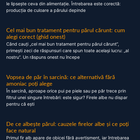
le lipsește ceva din alimentație. Întrebarea este corectă:
producția de culoare a părului depinde
Cel mai bun tratament pentru părul cărunt: cum
alegi corect (ghid onest)
Când cauți „cel mai bun tratament pentru părul cărunt”,
primești zeci de răspunsuri care spun toate același lucru: „al
nostru”. Un răspuns onest nu începe
Vopsea de păr în sarcină: ce alternativă fără
amoniac poți alege
În sarcină, aproape orice pui pe piele sau pe păr trece prin
filtrul unei singure întrebări: este sigur? Firele albe nu dispar
pentru că ești
De ce albește părul: cauzele firelor albe și ce poți
face natural
Primul fir alb apare de obicei fără avertisment, iar întrebarea