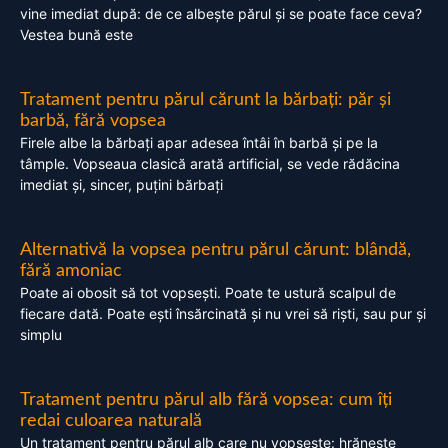
vine imediat după: de ce albește părul și se poate face ceva?
Vestea bună este
Tratament pentru părul cărunt la bărbați: păr și
barbă, fără vopsea
Firele albe la bărbați apar adesea întâi în barbă și pe la
tâmple. Vopseaua clasică arată artificial, se vede rădăcina
imediat și, sincer, puțini bărbați
Alternativă la vopsea pentru părul cărunt: blândă,
fără amoniac
Poate ai obosit să tot vopsești. Poate te ustură scalpul de
fiecare dată. Poate ești însărcinată și nu vrei să riști, sau pur și
simplu
Tratament pentru părul alb fără vopsea: cum îți
redai culoarea naturală
Un tratament pentru părul alb care nu vopsește: hrănește