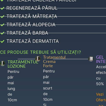
REGENEREAZĂ PĂRUL
TRATEAZĂ MĂTREAȚA
TRATEAZĂ ALOPECIA
TRATEAZĂ BARBA
TRATEAZĂ DERMATITA
CE PRODUSE TREBUIE SĂ UTILIZAȚI?
Tratamentul
GEL
Crema
INT
TRATAMENTUL
Forte
LOZIONE
Acce
Pentru
Pentru
efect
păr
păr
cu
mai
mai
50%
scurt
lung
de
de
Vezi
10cm
10cm
Ofert
Si
>>