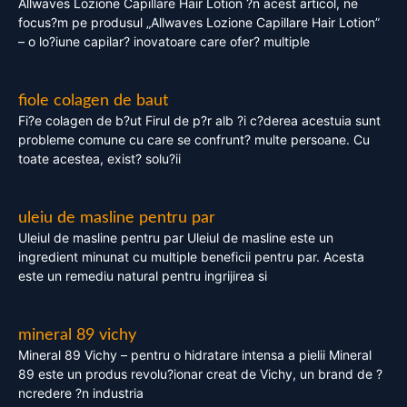
Allwaves Lozione Capillare Hair Lotion ?n acest articol, ne
focus?m pe produsul „Allwaves Lozione Capillare Hair Lotion”
– o lo?iune capilar? inovatoare care ofer? multiple
fiole colagen de baut
Fi?e colagen de b?ut Firul de p?r alb ?i c?derea acestuia sunt
probleme comune cu care se confrunt? multe persoane. Cu
toate acestea, exist? solu?ii
uleiu de masline pentru par
Uleiul de masline pentru par Uleiul de masline este un
ingredient minunat cu multiple beneficii pentru par. Acesta
este un remediu natural pentru ingrijirea si
mineral 89 vichy
Mineral 89 Vichy – pentru o hidratare intensa a pielii Mineral
89 este un produs revolu?ionar creat de Vichy, un brand de ?
ncredere ?n industria