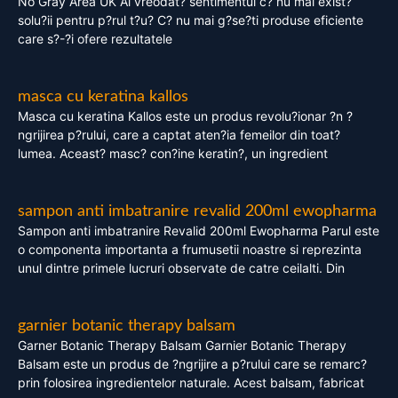
No Gray Area UK Ai vreodat? sentimentul c? nu mai exist?
solu?ii pentru p?rul t?u? C? nu mai g?se?ti produse eficiente
care s?-?i ofere rezultatele
masca cu keratina kallos
Masca cu keratina Kallos este un produs revolu?ionar ?n ?
ngrijirea p?rului, care a captat aten?ia femeilor din toat?
lumea. Aceast? masc? con?ine keratin?, un ingredient
sampon anti imbatranire revalid 200ml ewopharma
Sampon anti imbatranire Revalid 200ml Ewopharma Parul este
o componenta importanta a frumusetii noastre si reprezinta
unul dintre primele lucruri observate de catre ceilalti. Din
garnier botanic therapy balsam
Garner Botanic Therapy Balsam Garnier Botanic Therapy
Balsam este un produs de ?ngrijire a p?rului care se remarc?
prin folosirea ingredientelor naturale. Acest balsam, fabricat