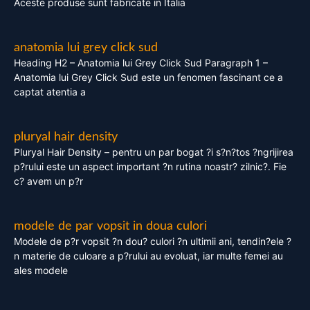
Aceste produse sunt fabricate in Italia
anatomia lui grey click sud
Heading H2 – Anatomia lui Grey Click Sud Paragraph 1 –
Anatomia lui Grey Click Sud este un fenomen fascinant ce a
captat atentia a
pluryal hair density
Pluryal Hair Density – pentru un par bogat ?i s?n?tos ?ngrijirea
p?rului este un aspect important ?n rutina noastr? zilnic?. Fie
c? avem un p?r
modele de par vopsit in doua culori
Modele de p?r vopsit ?n dou? culori ?n ultimii ani, tendin?ele ?
n materie de culoare a p?rului au evoluat, iar multe femei au
ales modele