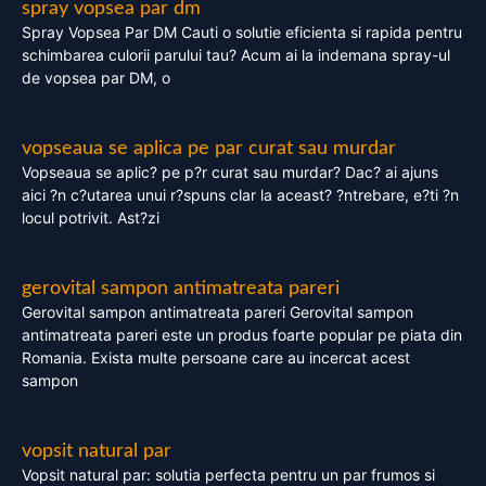
spray vopsea par dm
Spray Vopsea Par DM Cauti o solutie eficienta si rapida pentru
schimbarea culorii parului tau? Acum ai la indemana spray-ul
de vopsea par DM, o
vopseaua se aplica pe par curat sau murdar
Vopseaua se aplic? pe p?r curat sau murdar? Dac? ai ajuns
aici ?n c?utarea unui r?spuns clar la aceast? ?ntrebare, e?ti ?n
locul potrivit. Ast?zi
gerovital sampon antimatreata pareri
Gerovital sampon antimatreata pareri Gerovital sampon
antimatreata pareri este un produs foarte popular pe piata din
Romania. Exista multe persoane care au incercat acest
sampon
vopsit natural par
Vopsit natural par: solutia perfecta pentru un par frumos si