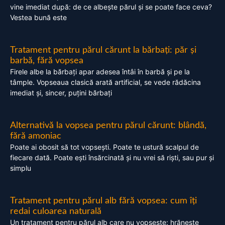
vine imediat după: de ce albește părul și se poate face ceva?
Vestea bună este
Tratament pentru părul cărunt la bărbați: păr și
barbă, fără vopsea
Firele albe la bărbați apar adesea întâi în barbă și pe la
tâmple. Vopseaua clasică arată artificial, se vede rădăcina
imediat și, sincer, puțini bărbați
Alternativă la vopsea pentru părul cărunt: blândă,
fără amoniac
Poate ai obosit să tot vopsești. Poate te ustură scalpul de
fiecare dată. Poate ești însărcinată și nu vrei să riști, sau pur și
simplu
Tratament pentru părul alb fără vopsea: cum îți
redai culoarea naturală
Un tratament pentru părul alb care nu vopsește: hrănește