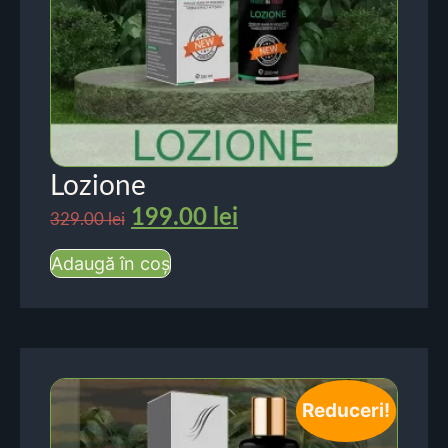
Lozione
199.00
lei
329.00
lei
Adaugă în coș
Reduceri!