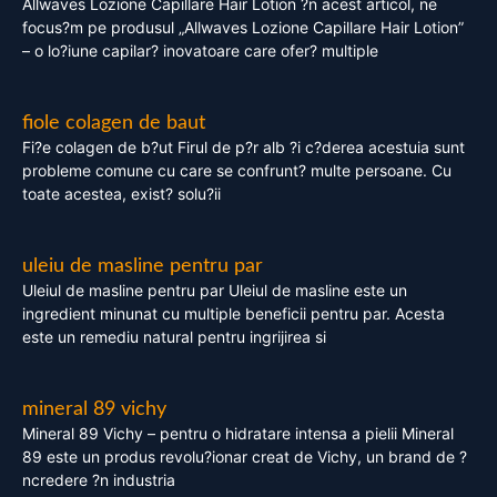
Allwaves Lozione Capillare Hair Lotion ?n acest articol, ne
focus?m pe produsul „Allwaves Lozione Capillare Hair Lotion”
– o lo?iune capilar? inovatoare care ofer? multiple
fiole colagen de baut
Fi?e colagen de b?ut Firul de p?r alb ?i c?derea acestuia sunt
probleme comune cu care se confrunt? multe persoane. Cu
toate acestea, exist? solu?ii
uleiu de masline pentru par
Uleiul de masline pentru par Uleiul de masline este un
ingredient minunat cu multiple beneficii pentru par. Acesta
este un remediu natural pentru ingrijirea si
mineral 89 vichy
Mineral 89 Vichy – pentru o hidratare intensa a pielii Mineral
89 este un produs revolu?ionar creat de Vichy, un brand de ?
ncredere ?n industria