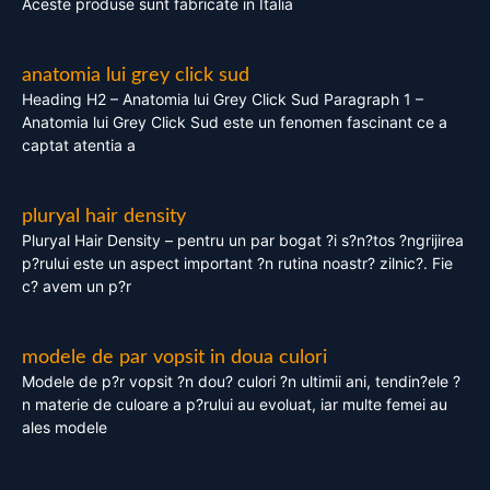
Aceste produse sunt fabricate in Italia
anatomia lui grey click sud
Heading H2 – Anatomia lui Grey Click Sud Paragraph 1 –
Anatomia lui Grey Click Sud este un fenomen fascinant ce a
captat atentia a
pluryal hair density
Pluryal Hair Density – pentru un par bogat ?i s?n?tos ?ngrijirea
p?rului este un aspect important ?n rutina noastr? zilnic?. Fie
c? avem un p?r
modele de par vopsit in doua culori
Modele de p?r vopsit ?n dou? culori ?n ultimii ani, tendin?ele ?
n materie de culoare a p?rului au evoluat, iar multe femei au
ales modele