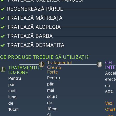
REGENEREAZĂ PĂRUL
TRATEAZĂ MĂTREAȚA
TRATEAZĂ ALOPECIA
TRATEAZĂ BARBA
TRATEAZĂ DERMATITA
CE PRODUSE TREBUIE SĂ UTILIZAȚI?
Tratamentul
GEL
Crema
INT
TRATAMENTUL
Forte
LOZIONE
Acce
Pentru
Pentru
efect
păr
păr
cu
mai
mai
50%
scurt
lung
de
de
Vezi
10cm
10cm
Ofert
Si
>>