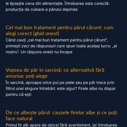
le lipsește ceva din alimentație. Întrebarea este corectă:
producția de culoare a părului depinde
Cel mai bun tratament pentru părul cărunt: cum
alegi corect (ghid onest)
Când cauți „cel mai bun tratament pentru părul cărunt”,
primești zeci de răspunsuri care spun toate același lucru: „al
nostru”. Un răspuns onest nu începe
Vopsea de păr în sarcină: ce alternativă fără
amoniac poți alege
În sarcină, aproape orice pui pe piele sau pe păr trece prin
filtrul unei singure întrebări: este sigur? Firele albe nu dispar
pentru că ești
De ce albește părul: cauzele firelor albe și ce poți
face natural
Primul fir alb apare de obicei fără avertisment, iar întrebarea