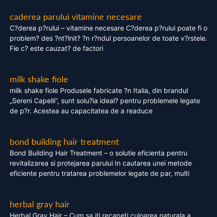
caderea parului vitamine necesare
C?derea p?rului – vitamine necesare C?derea p?rului poate fi o
problem? des ?nt?lnit? ?n r?ndul persoanelor de toate v?rstele.
Fie c? este cauzat? de factori
milk shake fiole
milk shake fiole Produsele fabricate ?n Italia, din brandul
„Sereni Capelli”, sunt solu?ia ideal? pentru problemele legate
de p?r. Acestea au capacitatea de a readuce
bond building hair treatment
Bond Building Hair Treatment – o solutie eficienta pentru
revitalizarea si protejarea parului In cautarea unei metode
eficiente pentru tratarea problemelor legate de par, multi
herbal gray hair
Herbal Gray Hair – Cum sa iti recapeti culoarea naturala a