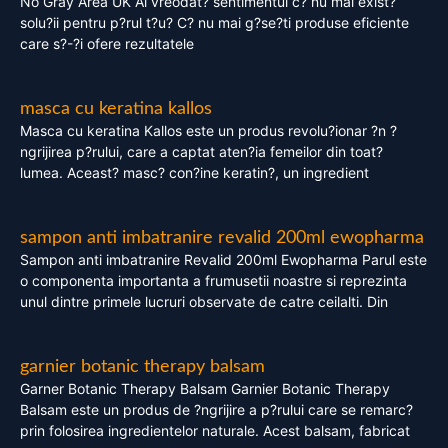
No Gray Area UK Ai vreodat? sentimentul c? nu mai exist?
solu?ii pentru p?rul t?u? C? nu mai g?se?ti produse eficiente
care s?-?i ofere rezultatele
masca cu keratina kallos
Masca cu keratina Kallos este un produs revolu?ionar ?n ?
ngrijirea p?rului, care a captat aten?ia femeilor din toat?
lumea. Aceast? masc? con?ine keratin?, un ingredient
sampon anti imbatranire revalid 200ml ewopharma
Sampon anti imbatranire Revalid 200ml Ewopharma Parul este
o componenta importanta a frumusetii noastre si reprezinta
unul dintre primele lucruri observate de catre ceilalti. Din
garnier botanic therapy balsam
Garner Botanic Therapy Balsam Garnier Botanic Therapy
Balsam este un produs de ?ngrijire a p?rului care se remarc?
prin folosirea ingredientelor naturale. Acest balsam, fabricat