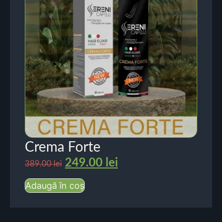
Crema Forte
249.00
lei
389.00
lei
Adaugă în coș