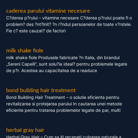
caderea parului vitamine necesare
C?derea p?rului – vitamine necesare C?derea p?rului poate fi o
problem? des ?nt?lnit? ?n r?ndul persoanelor de toate v?rstele.
Fie c? este cauzat? de factori
milk shake fiole
milk shake fiole Produsele fabricate ?n Italia, din brandul
„Sereni Capelli”, sunt solu?ia ideal? pentru problemele legate
de p?r. Acestea au capacitatea de a readuce
bond building hair treatment
Bond Building Hair Treatment – o solutie eficienta pentru
revitalizarea si protejarea parului In cautarea unei metode
eficiente pentru tratarea problemelor legate de par, multi
herbal gray hair
Herbal Gray Hair – Cum sa iti recapeti culoarea naturala a