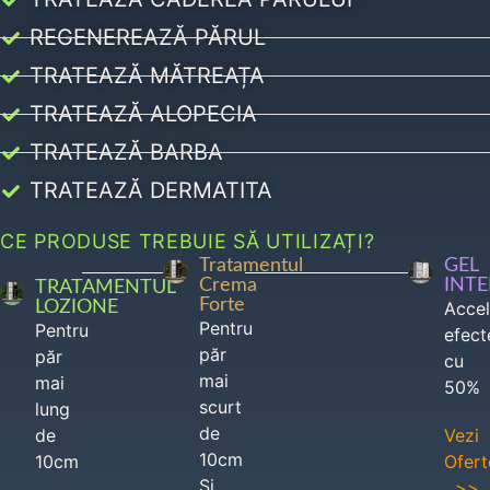
REGENEREAZĂ PĂRUL
TRATEAZĂ MĂTREAȚA
TRATEAZĂ ALOPECIA
TRATEAZĂ BARBA
TRATEAZĂ DERMATITA
CE PRODUSE TREBUIE SĂ UTILIZAȚI?
Tratamentul
GEL
Crema
INT
TRATAMENTUL
Forte
LOZIONE
Acce
Pentru
Pentru
efect
păr
păr
cu
mai
mai
50%
scurt
lung
de
de
Vezi
10cm
10cm
Ofert
Si
>>