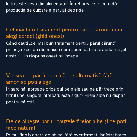
le lipsește ceva din alimentație. Întrebarea este corectă:
producția de culoare a părului depinde
Cel mai bun tratament pentru părul cărunt: cum
alegi corect (ghid onest)
Când cauți „cel mai bun tratament pentru părul cărunt”,
primești zeci de răspunsuri care spun toate același lucru: „al
nostru”. Un răspuns onest nu începe
Vopsea de păr în sarcină: ce alternativă fără
amoniac poți alege
În sarcină, aproape orice pui pe piele sau pe păr trece prin
filtrul unei singure întrebări: este sigur? Firele albe nu dispar
pentru că ești
De ce albește părul: cauzele firelor albe și ce poți
face natural
Primul fir alb apare de obicei fără avertisment, iar întrebarea