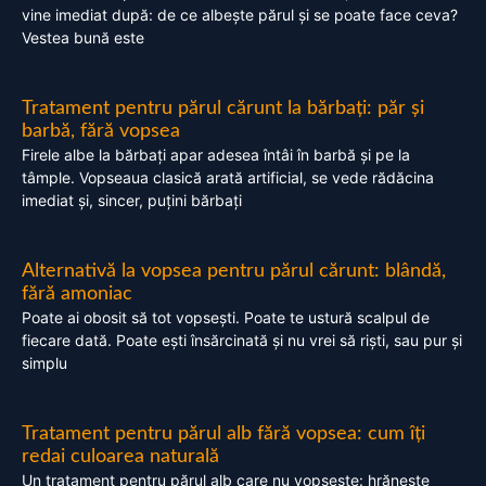
vine imediat după: de ce albește părul și se poate face ceva?
Vestea bună este
Tratament pentru părul cărunt la bărbați: păr și
barbă, fără vopsea
Firele albe la bărbați apar adesea întâi în barbă și pe la
tâmple. Vopseaua clasică arată artificial, se vede rădăcina
imediat și, sincer, puțini bărbați
Alternativă la vopsea pentru părul cărunt: blândă,
fără amoniac
Poate ai obosit să tot vopsești. Poate te ustură scalpul de
fiecare dată. Poate ești însărcinată și nu vrei să riști, sau pur și
simplu
Tratament pentru părul alb fără vopsea: cum îți
redai culoarea naturală
Un tratament pentru părul alb care nu vopsește: hrănește