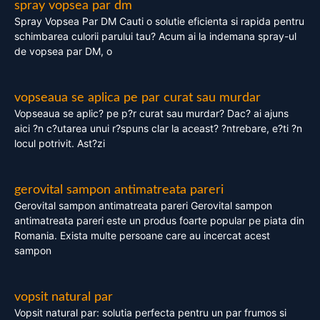
spray vopsea par dm
Spray Vopsea Par DM Cauti o solutie eficienta si rapida pentru
schimbarea culorii parului tau? Acum ai la indemana spray-ul
de vopsea par DM, o
vopseaua se aplica pe par curat sau murdar
Vopseaua se aplic? pe p?r curat sau murdar? Dac? ai ajuns
aici ?n c?utarea unui r?spuns clar la aceast? ?ntrebare, e?ti ?n
locul potrivit. Ast?zi
gerovital sampon antimatreata pareri
Gerovital sampon antimatreata pareri Gerovital sampon
antimatreata pareri este un produs foarte popular pe piata din
Romania. Exista multe persoane care au incercat acest
sampon
vopsit natural par
Vopsit natural par: solutia perfecta pentru un par frumos si