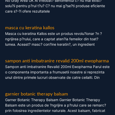
No Gray Area UK Ai vreodat? sentimentul c? nu mai exist?
solu?ii pentru p?rul t?u? C? nu mai g?se?ti produse eficiente
care s?-?i ofere rezultatele
masca cu keratina kallos
Masca cu keratina Kallos este un produs revolu?ionar ?n ?
ngrijirea p?rului, care a captat aten?ia femeilor din toat?
lumea. Aceast? masc? con?ine keratin?, un ingredient
sampon anti imbatranire revalid 200ml ewopharma
Sampon anti imbatranire Revalid 200ml Ewopharma Parul este
o componenta importanta a frumusetii noastre si reprezinta
unul dintre primele lucruri observate de catre ceilalti. Din
garnier botanic therapy balsam
Garner Botanic Therapy Balsam Garnier Botanic Therapy
Balsam este un produs de ?ngrijire a p?rului care se remarc?
prin folosirea ingredientelor naturale. Acest balsam, fabricat