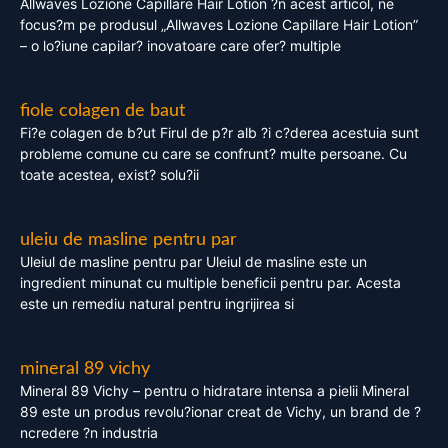
Allwaves Lozione Capillare Hair Lotion ?n acest articol, ne
focus?m pe produsul „Allwaves Lozione Capillare Hair Lotion”
– o lo?iune capilar? inovatoare care ofer? multiple
fiole colagen de baut
Fi?e colagen de b?ut Firul de p?r alb ?i c?derea acestuia sunt
probleme comune cu care se confrunt? multe persoane. Cu
toate acestea, exist? solu?ii
uleiu de masline pentru par
Uleiul de masline pentru par Uleiul de masline este un
ingredient minunat cu multiple beneficii pentru par. Acesta
este un remediu natural pentru ingrijirea si
mineral 89 vichy
Mineral 89 Vichy – pentru o hidratare intensa a pielii Mineral
89 este un produs revolu?ionar creat de Vichy, un brand de ?
ncredere ?n industria