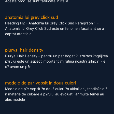
Aceste produse sunt fabricate in Italia
anatomia lui grey click sud
Heading H2 – Anatomia lui Grey Click Sud Paragraph 1 –
Anatomia lui Grey Click Sud este un fenomen fascinant ce a
captat atentia a
pluryal hair density
Pluryal Hair Density – pentru un par bogat ?i s?n?tos ?ngrijirea
p?rului este un aspect important ?n rutina noastr? zilnic?. Fie
c? avem un p?r
modele de par vopsit in doua culori
Modele de p?r vopsit ?n dou? culori ?n ultimii ani, tendin?ele ?
n materie de culoare a p?rului au evoluat, iar multe femei au
ales modele