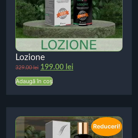
Lozione
199.00
lei
329.00
lei
Adaugă în coș
Reduceri!