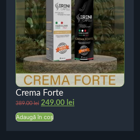
Crema Forte
249.00
lei
389.00
lei
Adaugă în coș