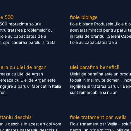
le 500
fiole biolage
 500 reprezinta solutia
fiole biolage Produsele „fiole bi
tru tratarea problemelor cu
adevarat miracol pentru parul t
fiole au capacitatea de a
in Italia de brandul „Sereni Capel
, opri caderea parului si trata
fiole au capacitatea de a
ra cu ulei de argan
ulei parafina beneficii
eaza cu Ulei de Argan
Uleiul de parafina este un produs
reaza cu Ulei de Argan este
folosit in mai multe domenii, incl
grijire a parului fabricat in Italia
ingrijirea si tratarea parului. Bene
reni
sunt remarcabile si nu ar
staniu deschis
fiole tratament par wella
niu deschis In acest articol vom
Fiole tratament par Wella – solu?
 culoarea casteaniu deschis si
pentru un p?r s?n?tos ?i plin de 