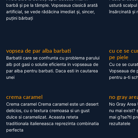
barbă și pe la tâmple. Vopseaua clasică arată
ustură scalpul
artificial, se vede rădăcina imediat și, sincer,
însărcinată și 
puțini bărbați
vopsea de par alba barbati
cu ce se cu
pe piele
Barbatii care se confrunta cu problema parului
alb pot gasi o solutie eficienta in vopseaua de
Cu ce se cura
par alba pentru barbati. Daca esti in cautarea
Vopseaua de p
unei
pentru a-ti sc
crema caramel
no gray are
Crema caramel Crema caramel este un desert
No Gray Area 
delicios, cu o textura cremoasa si un gust
nu mai exist? s
dulce si caramelizat. Aceasta reteta
mai g?se?ti pr
traditionala italieneasca reprezinta combinatia
rezultatele
perfecta