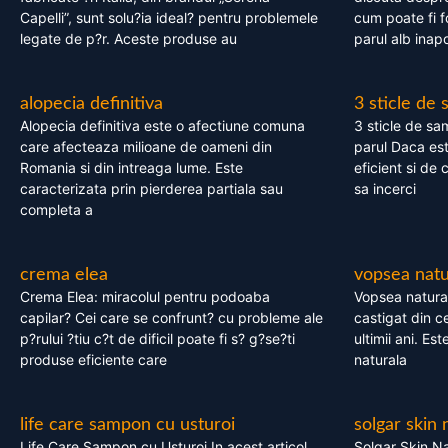
Capelli”, sunt solu?ia ideal? pentru problemele
cum poate fi f
legate de p?r. Aceste produse au
parul alb inapo
alopecia definitiva
3 sticle de
Alopecia definitiva este o afectiune comuna
3 sticle de sa
care afecteaza milioane de oameni din
parul Daca est
Romania si din intreaga lume. Este
eficient si de 
caracterizata prin pierderea partiala sau
sa incerci
completa a
crema elea
vopsea natu
Crema Elea: miracolul pentru podoaba
Vopsea natura
capilar? Cei care se confrunt? cu probleme ale
castigat din c
p?rului ?tiu c?t de dificil poate fi s? g?se?ti
ultimii ani. Es
produse eficiente care
naturala
life care sampon cu usturoi
solgar skin 
Life Care Sampon cu Usturoi In acest articol,
Solgar Skin Na