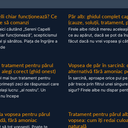
lli chiar funcționează? Ce
Păr alb: ghidul complet c
nte să comanzi
(cauze, soluții, tratament, 
aici căutând „Sereni Capelli
Firele albe ridică mereu aceleași
hiar funcționează”, scepticismul
ce au apărut, dacă se pot da în
 și sănătos. Piața de îngrijire a
făcut dacă nu vrei vopsea și câ
 de
 tratament pentru părul
Vopsea de păr în sarcină: 
alegi corect (ghid onest)
alternativă fără amoniac p
l mai bun tratament pentru
În sarcină, aproape orice pui pe
 primești zeci de răspunsuri care
păr trece prin filtrul unei singure
ași lucru: „al nostru”. Un
sigur? Firele albe nu dispar pent
 nu începe
 la vopsea pentru părul
Tratament pentru părul alb
ndă, fără amoniac
vopsea: cum îți redai culo
naturală
t să tot vopsești. Poate te