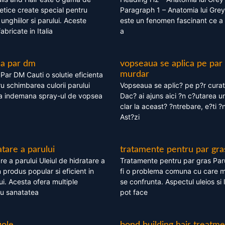
tice create special pentru
Paragraph 1 – Anatomia lui Grey
i, unghiilor si parului. Aceste
este un fenomen fascinant ce a 
bricate in Italia
a
ea par dm
vopseaua se aplica pe par
murdar
ar DM Cauti o solutie eficienta
ru schimbarea culorii parului
Vopseaua se aplic? pe p?r cura
la indemana spray-ul de vopsea
Dac? ai ajuns aici ?n c?utarea u
clar la aceast? ?ntrebare, e?ti ?n
Ast?zi
atare a parului
tratamente pentru par gra
re a parului Uleiul de hidratare a
Tratamente pentru par gras Par
 produs popular si eficient in
fi o problema comuna cu care 
lui. Acesta ofera multiple
se confrunta. Aspectul uleios si
ru sanatatea
pot face