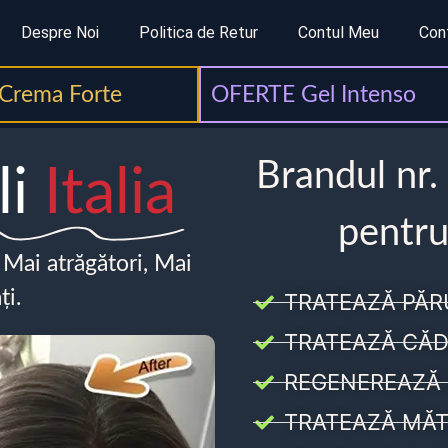
Despre Noi
Politica de Retur
Contul Meu
Con
Crema Forte
OFERTE Gel Intenso
Brandul nr.
li
Italia
pentru
, Mai atrăgători, Mai
ți.
TRATEAZĂ PĂR
TRATEAZĂ CĂD
REGENEREAZĂ 
TRATEAZĂ MĂT