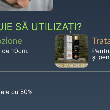
E SĂ UTILIZAȚI?
ozione
Trat
g de 10cm.
Pentr
și pen
ctele cu 50%