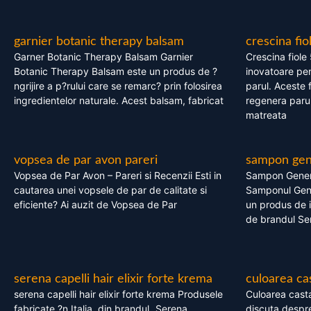
garnier botanic therapy balsam
crescina fio
Garner Botanic Therapy Balsam Garnier
Crescina fiole
Botanic Therapy Balsam este un produs de ?
inovatoare pen
ngrijire a p?rului care se remarc? prin folosirea
parul. Aceste 
ingredientelor naturale. Acest balsam, fabricat
regenera parul
matreata
vopsea de par avon pareri
sampon gene
Vopsea de Par Avon – Pareri si Recenzii Esti in
Sampon Gener
cautarea unei vopsele de par de calitate si
Samponul Gene
eficiente? Ai auzit de Vopsea de Par
un produs de in
de brandul Se
serena capelli hair elixir forte krema
culoarea ca
serena capelli hair elixir forte krema Produsele
Culoarea casta
fabricate ?n Italia, din brandul „Serena
discuta despre