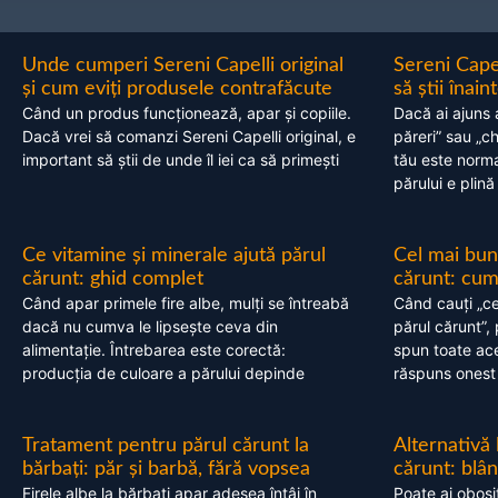
Unde cumperi Sereni Capelli original
Sereni Cape
și cum eviți produsele contrafăcute
să știi înai
Când un produs funcționează, apar și copiile.
Dacă ai ajuns 
Dacă vrei să comanzi Sereni Capelli original, e
păreri” sau „c
important să știi de unde îl iei ca să primești
tău este normal
părului e plină
Ce vitamine și minerale ajută părul
Cel mai bun
cărunt: ghid complet
cărunt: cum 
Când apar primele fire albe, mulți se întreabă
Când cauți „ce
dacă nu cumva le lipsește ceva din
părul cărunt”,
alimentație. Întrebarea este corectă:
spun toate acel
producția de culoare a părului depinde
răspuns onest
Tratament pentru părul cărunt la
Alternativă
bărbați: păr și barbă, fără vopsea
cărunt: blâ
Firele albe la bărbați apar adesea întâi în
Poate ai obosi