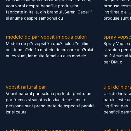
vom vorbi despre benefiile produselor
produse cosme
fabricate in Italia, din brandul „Sereni Capelli”,
ingrijirea pieli
si anume despre samponul cu
produse sunt fa
modele de par vopsit in doua culori
spray vops
Modele de p?r vopsit ?n dou? culori ?n ultimii
Spray Vopsea P
ani, tendin?ele ?n materie de culoare a p?rului
si rapida pent
au evoluat, iar multe femei au ales modele
tau? Acum ai 
par DM, o
vopsit natural par
ulei de hidr
Vopsit natural par: solutia perfecta pentru un
Ulei de hidrata
par frumos si sanatos In ziua de azi, multe
parului este un
persoane sunt preocupate de aspectul parului
ingrijirea paru
lor si cauta
beneficii pent