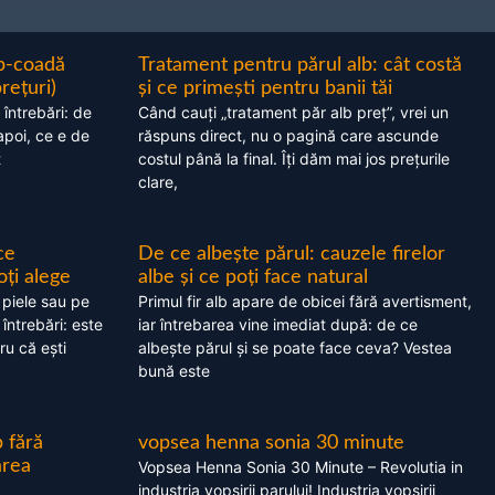
ap-coadă
Tratament pentru părul alb: cât costă
prețuri)
și ce primești pentru banii tăi
 întrebări: de
Când cauți „tratament păr alb preț”, vrei un
apoi, ce e de
răspuns direct, nu o pagină care ascunde
t
costul până la final. Îți dăm mai jos prețurile
clare,
ce
De ce albește părul: cauzele firelor
oți alege
albe și ce poți face natural
 piele sau pe
Primul fir alb apare de obicei fără avertisment,
 întrebări: este
iar întrebarea vine imediat după: de ce
ru că ești
albește părul și se poate face ceva? Vestea
bună este
 fără
vopsea henna sonia 30 minute
area
Vopsea Henna Sonia 30 Minute – Revolutia in
industria vopsirii parului! Industria vopsirii