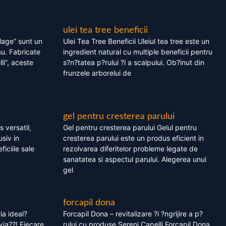
ulei tea tree beneficii
olage” sunt un
Ulei Tea Tree Beneficii Uleiul tea tree este un
au. Fabricate
ingredient natural cu multiple beneficii pentru
li”, aceste
s?n?tatea p?rului ?i a scalpului. Ob?inut din
frunzele arborelui de
gel pentru cresterea parului
 versatil,
Gel pentru cresterea parului Gelul pentru
usiv in
cresterea parului este un produs eficient in
ficiile sale
rezolvarea diferitelor probleme legate de
sanatatea si aspectul parului. Alegerea unui
gel
forcapil dona
ia ideal?
Forcapil Dona – revitalizare ?i ?ngrijire a p?
via??! Fiecare
rului cu produse Sereni Capelli Forcapil Dona