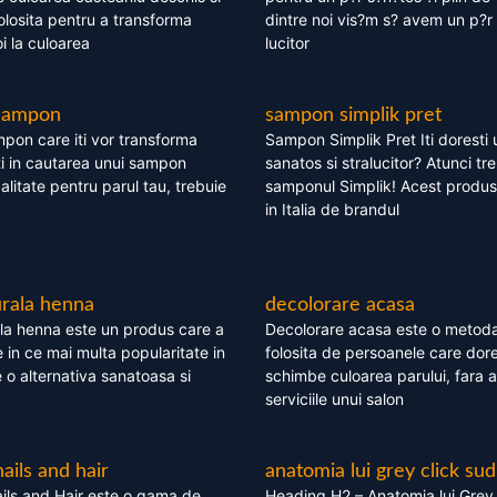
olosita pentru a transforma
dintre noi vis?m s? avem un p?r 
i la culoarea
lucitor
 sampon
sampon simplik pret
mpon care iti vor transforma
Sampon Simplik Pret Iti doresti 
i in cautarea unui sampon
sanatos si stralucitor? Atunci tr
calitate pentru parul tau, trebuie
samponul Simplik! Acest produs 
in Italia de brandul
rala henna
decolorare acasa
la henna este un produs care a
Decolorare acasa este o metoda
e in ce mai multa popularitate in
folosita de persoanele care dore
te o alternativa sanatoasa si
schimbe culoarea parului, fara a
serviciile unui salon
nails and hair
anatomia lui grey click sud
ils and Hair este o gama de
Heading H2 – Anatomia lui Grey