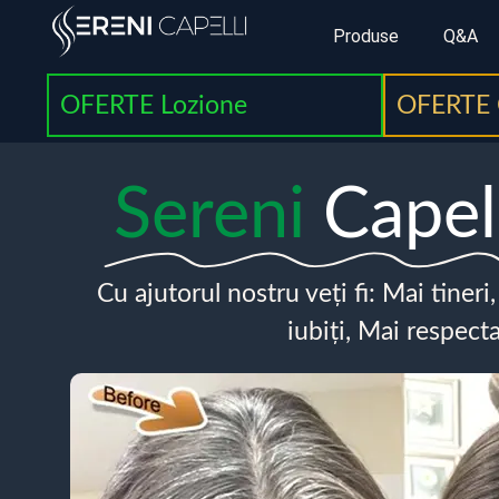
Produse
Q&A
OFERTE Lozione
OFERTE 
Sereni
Capel
Cu ajutorul nostru veți fi: Mai tineri
iubiți, Mai respecta