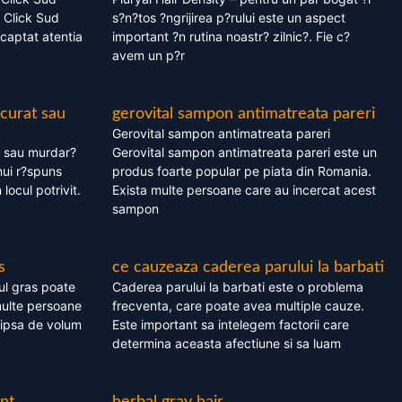
 Click Sud
s?n?tos ?ngrijirea p?rului este un aspect
captat atentia
important ?n rutina noastr? zilnic?. Fie c?
avem un p?r
 curat sau
gerovital sampon antimatreata pareri
Gerovital sampon antimatreata pareri
t sau murdar?
Gerovital sampon antimatreata pareri este un
nui r?spuns
produs foarte popular pe piata din Romania.
 locul potrivit.
Exista multe persoane care au incercat acest
sampon
s
ce cauzeaza caderea parului la barbati
ul gras poate
Caderea parului la barbati este o problema
multe persoane
frecventa, care poate avea multiple cauze.
 lipsa de volum
Este important sa intelegem factorii care
determina aceasta afectiune si sa luam