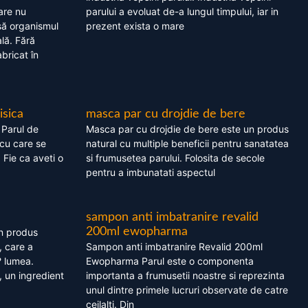
are nu
parului a evoluat de-a lungul timpului, iar in
asă organismul
prezent exista o mare
lă. Fără
bricat în
isica
masca par cu drojdie de bere
 Parul de
Masca par cu drojdie de bere este un produs
cu care se
natural cu multiple beneficii pentru sanatatea
. Fie ca aveti o
si frumusetea parului. Folosita de secole
pentru a imbunatati aspectul
sampon anti imbatranire revalid
200ml ewopharma
un produs
, care a
Sampon anti imbatranire Revalid 200ml
? lumea.
Ewopharma Parul este o componenta
 un ingredient
importanta a frumusetii noastre si reprezinta
unul dintre primele lucruri observate de catre
ceilalti. Din