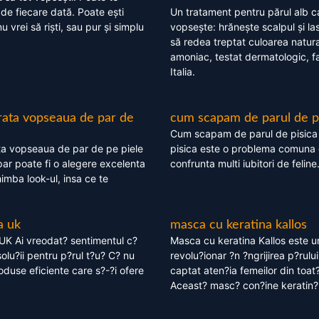
 de fiecare dată. Poate ești
Un tratament pentru părul alb c
nu vrei să riști, sau pur și simplu
vopsește: hrănește scalpul și l
să redea treptat culoarea natura
amoniac, testat dermatologic, fa
Italia.
rata vopseaua de par de
cum scapam de parul de p
Cum scapam de parul de pisica
ta vopseaua de par de pe piele
pisica este o problema comuna 
ar poate fi o alegere excelenta
confrunta multi iubitori de feline
himba look-ul, insa ce te
a uk
masca cu keratina kallos
UK Ai vreodat? sentimentul c?
Masca cu keratina Kallos este 
olu?ii pentru p?rul t?u? C? nu
revolu?ionar ?n ?ngrijirea p?rului
oduse eficiente care s?-?i ofere
captat aten?ia femeilor din toat
Aceast? masc? con?ine keratin?,