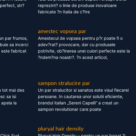
perfect, str?
reprezint? o linie de produse inovatoare
fabricate ?n Italia de c?tre
amestec vopsea par
un par frumos,
Amestecul de vopsea pentru p?r poate fi o
ebuie sa incerci
adev?rat? provocare, dar cu produsele
este fabricat
potrivite, ob?inerea unei culori perfecte este la
?ndem?na noastr?. ?n acest articol,
sampon stralucire par
 tot mai des
Un par stralucitor si sanatos este visul fiecarei
sc sa isi
persoane. In cautarea unor solutii eficiente,
 apela la
brandul italian „Sereni Capelli” a creat un
sampon revolutionar care poate
pluryal hair density
 Click Sud
Pluryal Hair Density – pentru un par bogat ?i