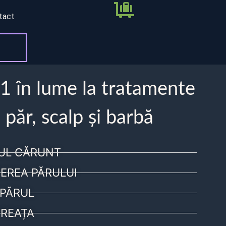
tact
 1 în lume la tratamente
 păr, scalp și barbă
UL CĂRUNT
EREA PĂRULUI
PĂRUL
REAȚA