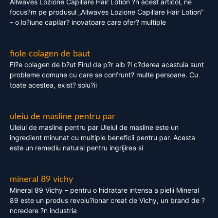
Allwaves Lozione Capillare Hair Lotion ?n acest articol, ne
focus?m pe produsul „Allwaves Lozione Capillare Hair Lotion”
– o lo?iune capilar? inovatoare care ofer? multiple
fiole colagen de baut
Fi?e colagen de b?ut Firul de p?r alb ?i c?derea acestuia sunt
probleme comune cu care se confrunt? multe persoane. Cu
toate acestea, exist? solu?ii
uleiu de masline pentru par
Uleiul de masline pentru par Uleiul de masline este un
ingredient minunat cu multiple beneficii pentru par. Acesta
este un remediu natural pentru ingrijirea si
mineral 89 vichy
Mineral 89 Vichy – pentru o hidratare intensa a pielii Mineral
89 este un produs revolu?ionar creat de Vichy, un brand de ?
ncredere ?n industria