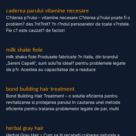
caderea parului vitamine necesare
C?derea p?rului – vitamine necesare C?derea p?rului poate fi o
problem? des ?nt?lnit? ?n r?ndul persoanelor de toate v?rstele.
Fie c? este cauzat? de factori
milk shake fiole
milk shake fiole Produsele fabricate ?n Italia, din brandul
„Sereni Capelli”, sunt solu?ia ideal? pentru problemele legate
de p?r. Acestea au capacitatea de a readuce
bond building hair treatment
Bond Building Hair Treatment – o solutie eficienta pentru
revitalizarea si protejarea parului In cautarea unei metode
eficiente pentru tratarea problemelor legate de par, multi
herbal gray hair
Herbal Gray Hair – Cum sa iti recapeti culoarea naturala a