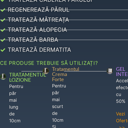
REGENEREAZĂ PĂRUL
TRATEAZĂ MĂTREAȚA
TRATEAZĂ ALOPECIA
TRATEAZĂ BARBA
TRATEAZĂ DERMATITA
CE PRODUSE TREBUIE SĂ UTILIZAȚI?
Tratamentul
GEL
Crema
INT
TRATAMENTUL
Forte
LOZIONE
Acce
Pentru
Pentru
efect
păr
păr
cu
mai
mai
50%
scurt
lung
de
de
Vezi
10cm
10cm
Ofert
Si
>>