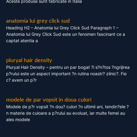
Aceste produse sunt fabricate in Italia
anatomia lui grey click sud
Heading H2 – Anatomia lui Grey Click Sud Paragraph 1 –
Anatomia lui Grey Click Sud este un fenomen fascinant ce a
captat atentia a
pluryal hair density
Pluryal Hair Density – pentru un par bogat ?i s?n?tos ?ngrijirea
p?rului este un aspect important ?n rutina noastr? zilnic?. Fie
c? avem un p?r
modele de par vopsit in doua culori
Modele de p?r vopsit ?n dou? culori ?n ultimii ani, tendin?ele ?
n materie de culoare a p?rului au evoluat, iar multe femei au
ales modele