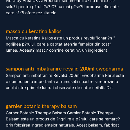
No Gray Area UK Ai vreodat? sentimentul c? nu mai exist?
solu?ii pentru p?rul t?u? C? nu mai g?se?ti produse eficiente
care s?-?i ofere rezultatele
masca cu keratina kallos
Masca cu keratina Kallos este un produs revolu?ionar ?n ?
ngrijirea p?rului, care a captat aten?ia femeilor din toat?
lumea. Aceast? masc? con?ine keratin?, un ingredient
sampon anti imbatranire revalid 200ml ewopharma
Sampon anti imbatranire Revalid 200ml Ewopharma Parul este
o componenta importanta a frumusetii noastre si reprezinta
unul dintre primele lucruri observate de catre ceilalti. Din
garnier botanic therapy balsam
Garner Botanic Therapy Balsam Garnier Botanic Therapy
Balsam este un produs de ?ngrijire a p?rului care se remarc?
prin folosirea ingredientelor naturale. Acest balsam, fabricat