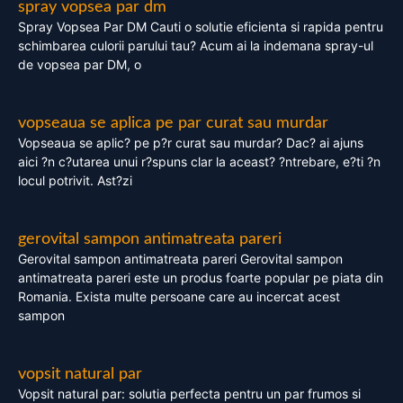
spray vopsea par dm
Spray Vopsea Par DM Cauti o solutie eficienta si rapida pentru
schimbarea culorii parului tau? Acum ai la indemana spray-ul
de vopsea par DM, o
vopseaua se aplica pe par curat sau murdar
Vopseaua se aplic? pe p?r curat sau murdar? Dac? ai ajuns
aici ?n c?utarea unui r?spuns clar la aceast? ?ntrebare, e?ti ?n
locul potrivit. Ast?zi
gerovital sampon antimatreata pareri
Gerovital sampon antimatreata pareri Gerovital sampon
antimatreata pareri este un produs foarte popular pe piata din
Romania. Exista multe persoane care au incercat acest
sampon
vopsit natural par
Vopsit natural par: solutia perfecta pentru un par frumos si