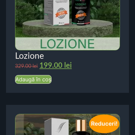
Lozione
199.00
lei
329.00
lei
Adaugă în coș
Reduceri!