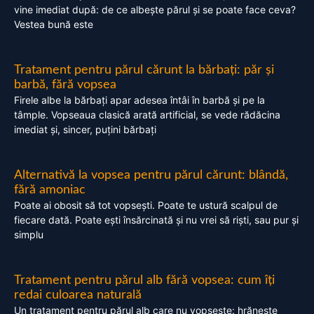
vine imediat după: de ce albește părul și se poate face ceva?
Vestea bună este
Tratament pentru părul cărunt la bărbați: păr și
barbă, fără vopsea
Firele albe la bărbați apar adesea întâi în barbă și pe la
tâmple. Vopseaua clasică arată artificial, se vede rădăcina
imediat și, sincer, puțini bărbați
Alternativă la vopsea pentru părul cărunt: blândă,
fără amoniac
Poate ai obosit să tot vopsești. Poate te ustură scalpul de
fiecare dată. Poate ești însărcinată și nu vrei să riști, sau pur și
simplu
Tratament pentru părul alb fără vopsea: cum îți
redai culoarea naturală
Un tratament pentru părul alb care nu vopsește: hrănește