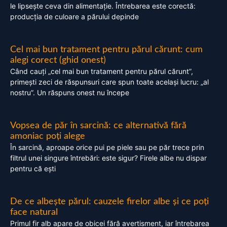
le lipsește ceva din alimentație. Întrebarea este corectă:
producția de culoare a părului depinde
Cel mai bun tratament pentru părul cărunt: cum
alegi corect (ghid onest)
Când cauți „cel mai bun tratament pentru părul cărunt”,
primești zeci de răspunsuri care spun toate același lucru: „al
nostru”. Un răspuns onest nu începe
Vopsea de păr în sarcină: ce alternativă fără
amoniac poți alege
În sarcină, aproape orice pui pe piele sau pe păr trece prin
filtrul unei singure întrebări: este sigur? Firele albe nu dispar
pentru că ești
De ce albește părul: cauzele firelor albe și ce poți
face natural
Primul fir alb apare de obicei fără avertisment, iar întrebarea