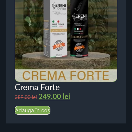
Crema Forte
249.00
lei
389.00
lei
Adaugă în coș